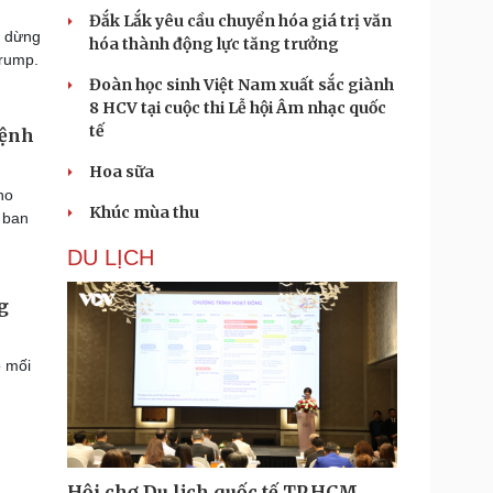
Đắk Lắk yêu cầu chuyển hóa giá trị văn
s dừng
hóa thành động lực tăng trưởng
Trump.
Đoàn học sinh Việt Nam xuất sắc giành
8 HCV tại cuộc thi Lễ hội Âm nhạc quốc
tế
lệnh
Hoa sữa
ho
Khúc mùa thu
 ban
DU LỊCH
g
 mối
Hội chợ Du lịch quốc tế TP.HCM