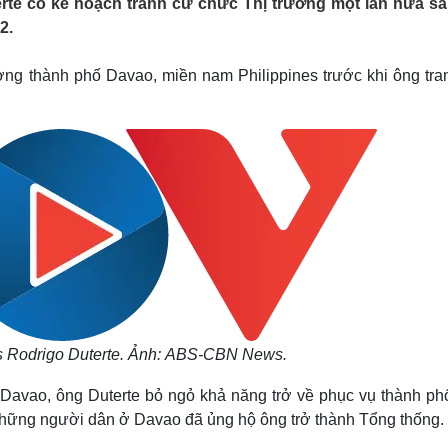
rte có kế hoạch tranh cử chức Thị trưởng một lần nữa sa
Lịch thi đấu bóng đá
Xe máy
2.
Thế giới thể thao
Tư vấn
eSports
V
Hậu trường
ưởng thành phố Davao, miền nam Philippines trước khi ông tra
Văn hóa
Giải trí
D
Sân khấu - Điện ảnh
Nghệ sĩ
Văn học
Thời trang
Âm nhạc
Sao Việt
c
Di sản
es Rodrigo Duterte. Ảnh: ABS-CBN News.
 Davao, ông Duterte bỏ ngỏ khả năng trở về phục vụ thành ph
 những người dân ở Davao đã ủng hộ ông trở thành Tổng thống.