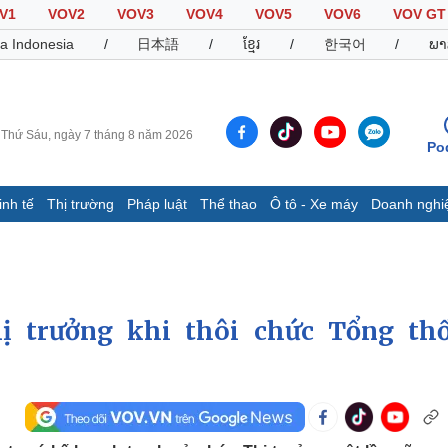
V1
VOV2
VOV3
VOV4
VOV5
VOV6
VOV GT
a Indonesia
/
日本語
/
ខ្មែរ
/
한국어
/
ພາ
Thứ Sáu, ngày 7 tháng 8 năm 2026
Po
inh tế
Thị trường
Pháp luật
Thể thao
Ô tô - Xe máy
Doanh nghi
Thế giới
Multimedia
K
Quan sát
Video
B
Cuộc sống đó đây
Ảnh
K
Hồ sơ
E-Magazine
ị trưởng khi thôi chức Tổng th
Infographic
Thể thao
Ô tô - Xe máy
D
Bóng đá
Ô tô
T