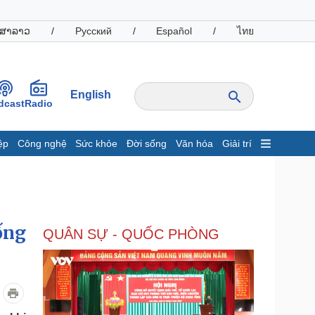
ສາລາວ
/
Русский
/
Español
/
ไทย
English
dcast
Radio
ệp
Công nghệ
Sức khỏe
Đời sống
Văn hóa
Giải trí
inh tế
Thị trường
ất động sản
Giá vàng
hởi nghiệp
Tiêu dùng
Tỷ giá
ống
QUÂN SỰ - QUỐC PHÒNG
Chứng khoán
Giá cà phê
oanh nghiệp
Công nghệ
hông tin doanh nghiệp
Sành điệu