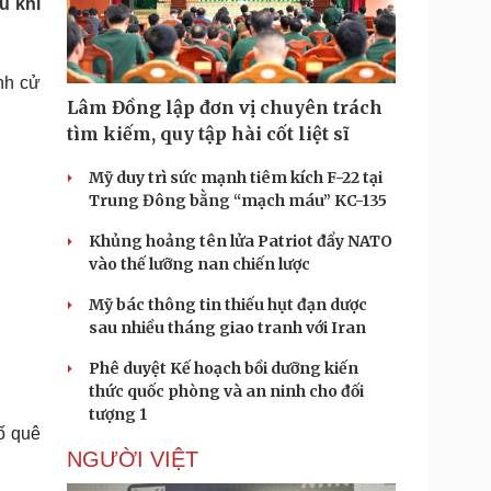
u khi
Doanh nghiệp 24h
Tin Công nghệ
Doanh nhân
Trải nghiệm
ì cộng đồng
Chuyển đổi số
nh cử
Lâm Đồng lập đơn vị chuyên trách
u lịch
Podcast
tìm kiếm, quy tập hài cốt liệt sĩ
Tư vấn
Câu chuyện thời sự
Săn Tour
Đọc truyện đêm khuya
Mỹ duy trì sức mạnh tiêm kích F-22 tại
heck-in
Cửa sổ tình yêu
Trung Đông bằng “mạch máu” KC-135
Kể chuyện cho bé
Khủng hoảng tên lửa Patriot đẩy NATO
Hạt giống tâm hồn
vào thế lưỡng nan chiến lược
Mỹ bác thông tin thiếu hụt đạn dược
sau nhiều tháng giao tranh với Iran
Phê duyệt Kế hoạch bồi dưỡng kiến
thức quốc phòng và an ninh cho đối
tượng 1
ố quê
NGƯỜI VIỆT