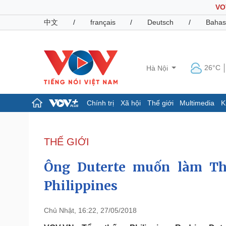
VO
中文
/
français
/
Deutsch
/
Bahas
26°C
Hà Nội
Chính trị
Xã hội
Thế giới
Multimedia
K
Chính trị
Xã hội
Đảng
Tin 24h
THẾ GIỚI
Tổ chức nhân sự
Dự báo thời tiết
Quốc hội
Giáo dục
Ông Duterte muốn làm Th
Nhận diện sự thật
Dấu ấn VOV
Việc làm
Philippines
Biển đảo
Pháp luật
Quân sự - Quốc phòng
Chủ Nhật, 16:22, 27/05/2018
Vụ án
Vũ khí