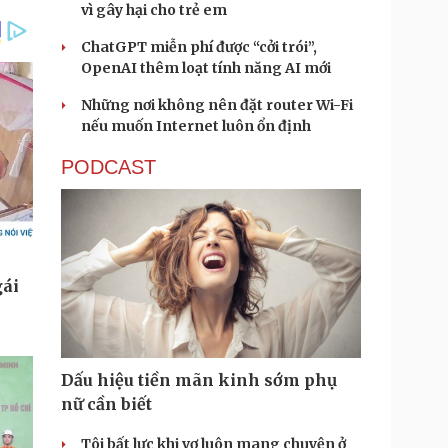
vì gây hại cho trẻ em
ChatGPT miễn phí được “cởi trói”,
OpenAI thêm loạt tính năng AI mới
Những nơi không nên đặt router Wi-Fi
nếu muốn Internet luôn ổn định
PODCAST
Dấu hiệu tiền mãn kinh sớm phụ
nữ cần biết
Tôi bất lực khi vợ luôn mang chuyện ở