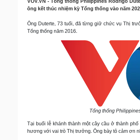
VOV.VN - Tổng thống Philippines Rodrigo Dute
Tin nóng
Việt Nam
ông kết thúc nhiệm kỳ Tổng thống vào năm 202
Tư vấn luật
Phân tích
Ông Duterte, 73 tuổi, đã từng giữ chức vụ Thị tr
Tổng thống năm 2016.
Sức khỏe
Đời sống
Dinh dưỡng - món ngon
Nhà đẹp
Cây thuốc
Blog
Sản phụ khoa
Tình yêu - Gia đình
Nhi khoa
Nam khoa
Làm đẹp - giảm cân
Phòng mạch online
Ăn sạch sống khỏe
Cải chính
Tổng thống Philippin
Tại buổi lễ khánh thành một cây cầu ở thành phố
hương với vai trò Thị trưởng. Ông bày tỏ cảm ơn