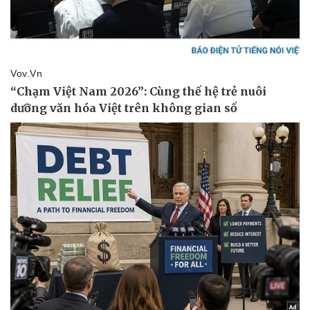
Pháp luật
Quân sự - Quốc phòng
Vụ án
Vũ khí
Tin nóng
Việt Nam
Tư vấn luật
Phân tích