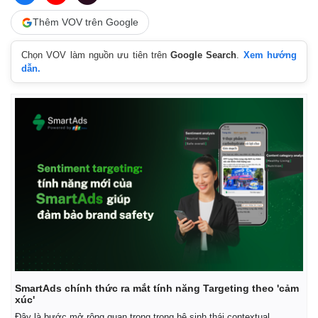
Thêm VOV trên Google
Chọn VOV làm nguồn ưu tiên trên
Google Search
.
Xem hướng
dẫn.
Thế giới
Multimedia
Quan sát
Video
Cuộc sống đó đây
Ảnh
Hồ sơ
E-Magazine
Infographic
SmartAds chính thức ra mắt tính năng Targeting theo 'cảm
xúc'
Đây là bước mở rộng quan trọng trong hệ sinh thái contextual