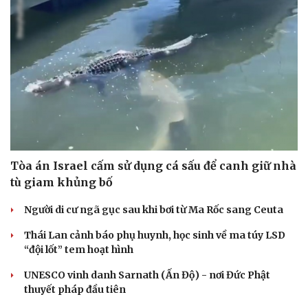
Tòa án Israel cấm sử dụng cá sấu để canh giữ nhà
tù giam khủng bố
Người di cư ngã gục sau khi bơi từ Ma Rốc sang Ceuta
Thái Lan cảnh báo phụ huynh, học sinh về ma túy LSD
“đội lốt” tem hoạt hình
UNESCO vinh danh Sarnath (Ấn Độ) - nơi Đức Phật
thuyết pháp đầu tiên