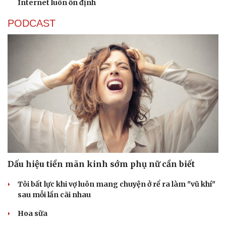
Internet luôn ổn định
PODCAST
Dấu hiệu tiền mãn kinh sớm phụ nữ cần biết
Tôi bất lực khi vợ luôn mang chuyện ở rể ra làm "vũ khí"
sau mỗi lần cãi nhau
Sức khỏe
Đời sống
Hoa sữa
Dinh dưỡng - món ngon
Nhà đẹp