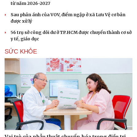
từ năm 2026-2027
Sau phản ánh của VOV, điểm ngập ở xã Lưu Vệ cơ bản
được xử lý
56 trụ sở công dôi dư ở TP.HCM được chuyển thành cơ sở
y tế, giáo dục
SỨC KHỎE
Vai trò của phẫu thuật chuyển hóa trong điều trị