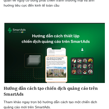
quan về nguy cơ bùng phát chiến tranh thương mại và ảnh
Hậu trường
hưởng tiêu cực đến kinh tế toàn cầu
Hướng dẫn cách tạo chiến dịch quảng cáo trên
SmartAds
Tham khảo ngay trọn bộ hướng dẫn cách tạo một chiến dịch
quảng cáo mới trên SmartAds.