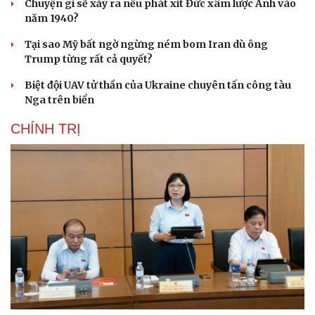
Chuyện gì sẽ xảy ra nếu phát xít Đức xâm lược Anh vào
năm 1940?
Tại sao Mỹ bất ngờ ngừng ném bom Iran dù ông
Trump từng rất cả quyết?
Biệt đội UAV tử thần của Ukraine chuyên tấn công tàu
Nga trên biển
CHÍNH TRỊ