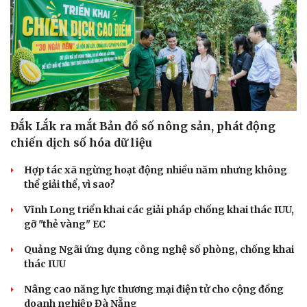
Văn hóa
Giải trí
Sân khấu - Điện ảnh
Nghệ sĩ
Văn học
Thời trang
Âm nhạc
Sao Việt
Di sản
Đắk Lắk ra mắt Bản đồ số nông sản, phát động
chiến dịch số hóa dữ liệu
Hợp tác xã ngừng hoạt động nhiều năm nhưng không
thể giải thể, vì sao?
Vĩnh Long triển khai các giải pháp chống khai thác IUU,
gỡ "thẻ vàng" EC
Quảng Ngãi ứng dụng công nghệ số phòng, chống khai
thác IUU
Nâng cao năng lực thương mại điện tử cho cộng đồng
doanh nghiệp Đà Nẵng