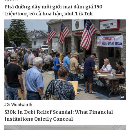
Kinh tế
Thị trường
Bất động sản
Giá vàng
Khởi nghiệp
Tiêu dùng
Tỷ giá
Chứng khoán
Giá cà phê