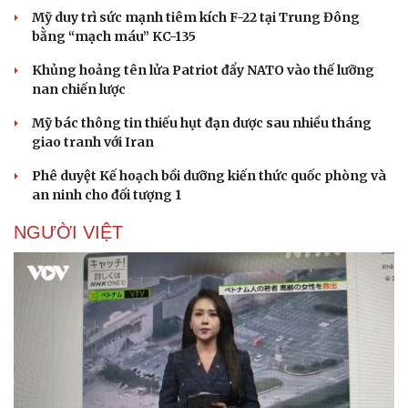
Mỹ duy trì sức mạnh tiêm kích F-22 tại Trung Đông
bằng “mạch máu” KC-135
Khủng hoảng tên lửa Patriot đẩy NATO vào thế lưỡng
nan chiến lược
Mỹ bác thông tin thiếu hụt đạn dược sau nhiều tháng
giao tranh với Iran
Phê duyệt Kế hoạch bồi dưỡng kiến thức quốc phòng và
an ninh cho đối tượng 1
NGƯỜI VIỆT
Doanh nghiệp
Công nghệ
Thông tin doanh nghiệp
Sành điệu
Doanh nghiệp 24h
Tin Công nghệ