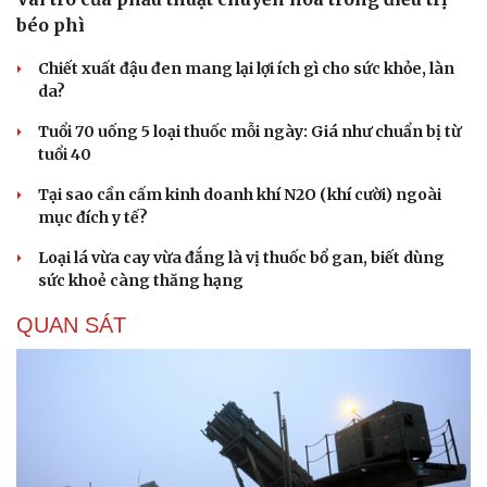
béo phì
Chiết xuất đậu đen mang lại lợi ích gì cho sức khỏe, làn
da?
Du lịch
Podcast
Tuổi 70 uống 5 loại thuốc mỗi ngày: Giá như chuẩn bị từ
Tư vấn
Câu chuyện thời sự
tuổi 40
Săn Tour
Đọc truyện đêm khuya
check-in
Cửa sổ tình yêu
Tại sao cần cấm kinh doanh khí N2O (khí cười) ngoài
Kể chuyện cho bé
mục đích y tế?
Hạt giống tâm hồn
Loại lá vừa cay vừa đắng là vị thuốc bổ gan, biết dùng
sức khoẻ càng thăng hạng
QUAN SÁT