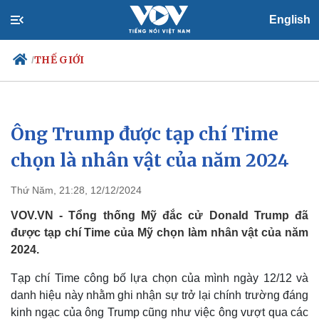
English
THẾ GIỚI
/
Ông Trump được tạp chí Time
Chính trị
Xã hội
Đảng
Tin 24h
chọn là nhân vật của năm 2024
Tổ chức nhân sự
Dự báo thời tiết
Quốc hội
Giáo dục
Thứ Năm, 21:28, 12/12/2024
Nhận diện sự thật
Dấu ấn VOV
Việc làm
VOV.VN - Tổng thống Mỹ đắc cử Donald Trump đã
Biển đảo
được tạp chí Time của Mỹ chọn làm nhân vật của năm
2024.
Tạp chí Time công bố lựa chọn của mình ngày 12/12 và
danh hiệu này nhằm ghi nhận sự trở lại chính trường đáng
kinh ngạc của ông Trump cũng như việc ông vượt qua các