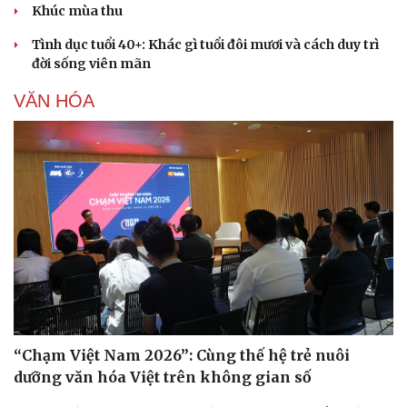
Khúc mùa thu
Cây thuốc
Blog
Sản phụ khoa
Tình yêu - Gia đình
Tình dục tuổi 40+: Khác gì tuổi đôi mươi và cách duy trì
Nhi khoa
đời sống viên mãn
Nam khoa
Làm đẹp - giảm cân
VĂN HÓA
Phòng mạch online
Ăn sạch sống khỏe
“Chạm Việt Nam 2026”: Cùng thế hệ trẻ nuôi
dưỡng văn hóa Việt trên không gian số