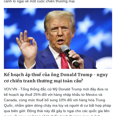
cảnh lo ngại về một cuộc chiến thương mại.
Kế hoạch áp thuế của ông Donald Trump - nguy
cơ chiến tranh thương mại toàn cầu?
Thể thao
Ô tô - Xe máy
VOV.VN - Tổng thống đắc cử Mỹ Donald Trump mới đây đưa ra
kế hoạch áp thuế 25% đối với hàng nhập khẩu từ Mexico và
Bóng đá
Ô tô
Canada, cùng mức thuế bổ sung 10% đối với hàng hóa Trung
Lịch thi đấu bóng đá
Xe máy
Quốc, nhằm giảm dòng chảy ma túy và người di cư bất hợp pháp
Thế giới thể thao
Tư vấn
qua biên giới. Động thái này đã gây lo ngại cho các quốc gia liên
eSports