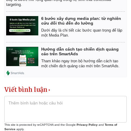
targeting.
6 bước xây dựng media plan: từ nghiên
cứu đối thủ đến đo lường
Dưới đây là chi tiết các bước quan trọng để lập
một Media Plan.
Hướng dẫn cách tạo chiến dịch quảng
cáo trên SmartAds
Tham khảo ngay trọn bộ hướng dẫn cách tạo
một chiến dịch quảng cáo mới trên SmartAds.
Viết bình luận
This site is protected by reCAPTCHA and the Google
Privacy Policy
and
Terms of
Service
apply.