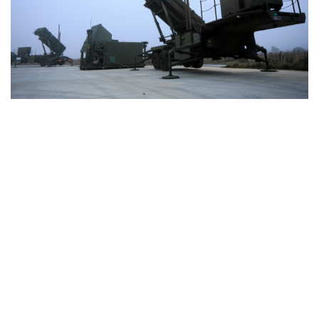
Vì sao ông Trump “nóng mặt” trước tin Mỹ thiếu
tên lửa?
Xung đột Mỹ - Iran tạo hiệu ứng domino, Ukraine chịu
ảnh hưởng
ASEAN 59 năm thành lập: Khẳng định bản lĩnh và giá trị
sức hút
Khủng hoảng tên lửa Patriot đẩy NATO vào thế lưỡng
nan chiến lược
Đột phá hiếm hoi tại Gaza giữa những hoài nghi