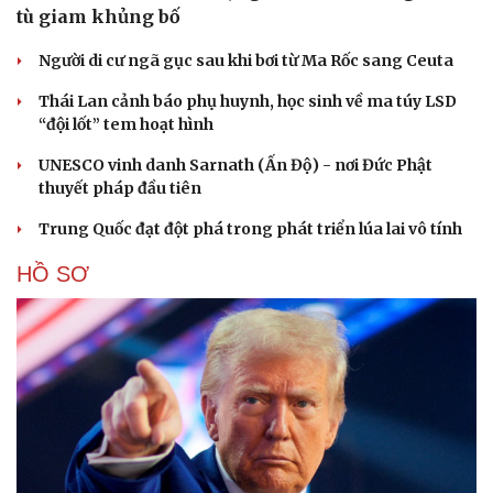
tù giam khủng bố
Người di cư ngã gục sau khi bơi từ Ma Rốc sang Ceuta
Thái Lan cảnh báo phụ huynh, học sinh về ma túy LSD
“đội lốt” tem hoạt hình
UNESCO vinh danh Sarnath (Ấn Độ) - nơi Đức Phật
thuyết pháp đầu tiên
Trung Quốc đạt đột phá trong phát triển lúa lai vô tính
HỒ SƠ