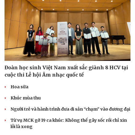
Đoàn học sinh Việt Nam xuất sắc giành 8 HCV tại
cuộc thi Lễ hội Âm nhạc quốc tế
Hoa sữa
Văn hóa
Giải trí
Sân khấu - Điện ảnh
Nghệ sĩ
Khúc mùa thu
Văn học
Thời trang
Người trẻ và hành trình đưa di sản “chạm” vào đương đại
Âm nhạc
Sao Việt
Di sản
Từ vụ MCK gỡ 19 ca khúc: Không thể gây sốc rồi chỉ xin
lỗi là xong