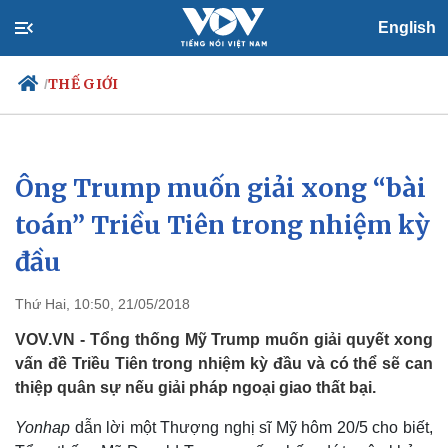
English
THẾ GIỚI
/
Ông Trump muốn giải xong “bài
Chính trị
Xã hội
Đảng
Tin 24h
toán” Triều Tiên trong nhiệm kỳ
Tổ chức nhân sự
Dự báo thời tiết
đầu
Quốc hội
Giáo dục
Nhận diện sự thật
Dấu ấn VOV
Việc làm
Thứ Hai, 10:50, 21/05/2018
Biển đảo
VOV.VN - Tổng thống Mỹ Trump muốn giải quyết xong
vấn đề Triều Tiên trong nhiệm kỳ đầu và có thể sẽ can
thiệp quân sự nếu giải pháp ngoại giao thất bại.
Yonhap
dẫn lời một Thượng nghị sĩ Mỹ hôm 20/5 cho biết,