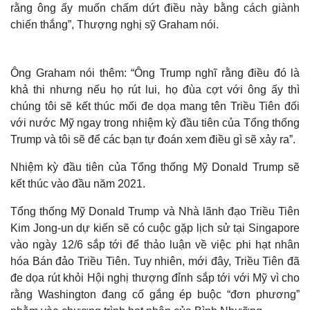
rằng ông ấy muốn chấm dứt điều này bằng cách giành
chiến thắng”, Thượng nghị sỹ Graham nói.
Ông Graham nói thêm: “Ông Trump nghĩ rằng điều đó là
khả thi nhưng nếu họ rút lui, họ đùa cợt với ông ấy thì
chúng tôi sẽ kết thúc mối đe dọa mang tên Triều Tiên đối
với nước Mỹ ngay trong nhiệm kỳ đầu tiên của Tổng thống
Trump và tôi sẽ để các bạn tự đoán xem điều gì sẽ xảy ra”.
Nhiệm kỳ đầu tiên của Tổng thống Mỹ Donald Trump sẽ
kết thúc vào đầu năm 2021.
Tổng thống Mỹ Donald Trump và Nhà lãnh đạo Triều Tiên
Kim Jong-un dự kiến sẽ có cuộc gặp lịch sử tại Singapore
vào ngày 12/6 sắp tới để thảo luận về việc phi hạt nhân
hóa Bán đảo Triều Tiên. Tuy nhiên, mới đây, Triều Tiên đã
đe dọa rút khỏi Hội nghị thượng đỉnh sắp tới với Mỹ vì cho
rằng Washington đang cố gắng ép buộc “đơn phương”