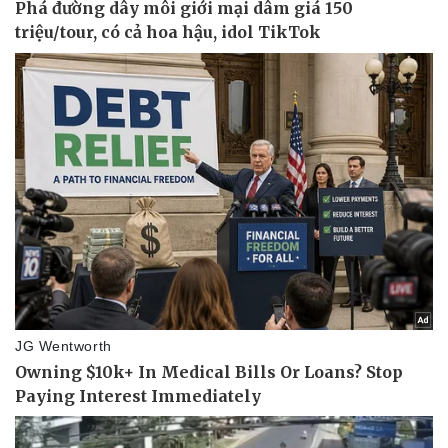
Vụ án
Vũ khí
Tin nóng
Việt Nam
Tư vấn luật
Phân tích