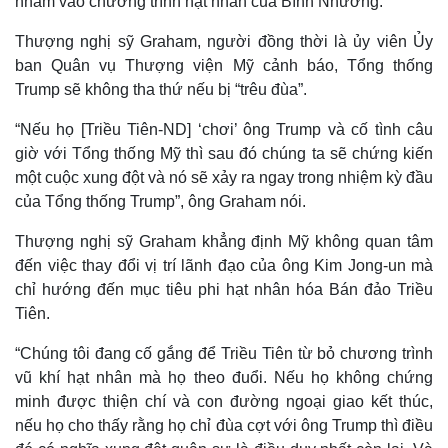
nhằm vào chương trình hạt nhân của Bình Nhưỡng.
Thượng nghị sỹ Graham, người đồng thời là ủy viên Ủy
ban Quân vụ Thượng viện Mỹ cảnh báo, Tổng thống
Trump sẽ không tha thứ nếu bị “trêu đùa”.
“Nếu họ [Triều Tiên-ND] ‘chơi’ ông Trump và cố tình câu
giờ với Tổng thống Mỹ thì sau đó chúng ta sẽ chứng kiến
một cuộc xung đột và nó sẽ xảy ra ngay trong nhiệm kỳ đầu
của Tổng thống Trump”, ông Graham nói.
Thượng nghị sỹ Graham khẳng định Mỹ không quan tâm
đến việc thay đổi vị trí lãnh đạo của ông Kim Jong-un mà
chỉ hướng đến mục tiêu phi hạt nhân hóa Bán đảo Triều
Thế giới
Multimedia
Tiên.
Quan sát
Video
Cuộc sống đó đây
Ảnh
“Chúng tôi đang cố gắng để Triều Tiên từ bỏ chương trình
Hồ sơ
E-Magazine
vũ khí hạt nhân mà họ theo đuổi. Nếu họ không chứng
Infographic
minh được thiện chí và con đường ngoại giao kết thúc,
nếu họ cho thấy rằng họ chỉ đùa cợt với ông Trump thì điều