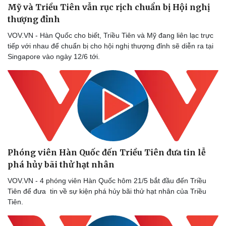
Mỹ và Triều Tiên vẫn rục rịch chuẩn bị Hội nghị
Thể thao
Ô tô - Xe máy
thượng đỉnh
Bóng đá
Ô tô
Lịch thi đấu bóng đá
Xe máy
VOV.VN - Hàn Quốc cho biết, Triều Tiên và Mỹ đang liên lạc trực
Thế giới thể thao
Tư vấn
tiếp với nhau để chuẩn bị cho hội nghị thượng đỉnh sẽ diễn ra tại
eSports
Singapore vào ngày 12/6 tới.
Hậu trường
Phóng viên Hàn Quốc đến Triều Tiên đưa tin lễ
phá hủy bãi thử hạt nhân
VOV.VN - 4 phóng viên Hàn Quốc hôm 21/5 bắt đầu đến Triều
Tiên để đưa tin về sự kiện phá hủy bãi thử hạt nhân của Triều
Tiên.