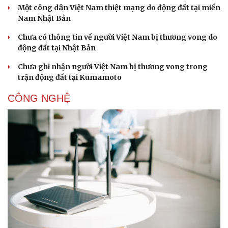
Một công dân Việt Nam thiệt mạng do động đất tại miền
Nam Nhật Bản
Chưa có thông tin về người Việt Nam bị thương vong do
động đất tại Nhật Bản
Chưa ghi nhận người Việt Nam bị thương vong trong
trận động đất tại Kumamoto
Sức khỏe
Đời sống
Dinh dưỡng - món ngon
Nhà đẹp
CÔNG NGHỆ
Cây thuốc
Blog
Sản phụ khoa
Tình yêu - Gia đình
Nhi khoa
Nam khoa
Làm đẹp - giảm cân
Phòng mạch online
Ăn sạch sống khỏe