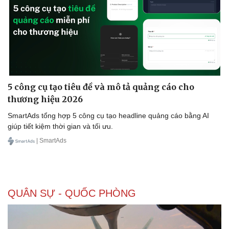
Doanh nghiệp
Công nghệ
Thông tin doanh nghiệp
Sành điệu
Doanh nghiệp 24h
Tin Công nghệ
Doanh nhân
Trải nghiệm
5 công cụ tạo tiêu đề và mô tả quảng cáo cho
Vì cộng đồng
Chuyển đổi số
thương hiệu 2026
SmartAds tổng hợp 5 công cụ tạo headline quảng cáo bằng AI
giúp tiết kiệm thời gian và tối ưu.
| SmartAds
QUÂN SỰ - QUỐC PHÒNG