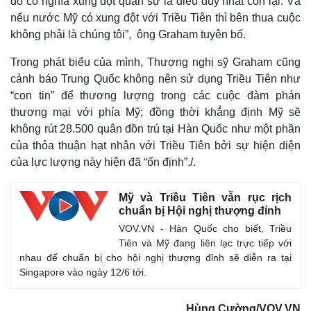
đó có nghĩa xung đột quân sự là điều duy nhất còn lại. Và
nếu nước Mỹ có xung đột với Triều Tiên thì bên thua cuộc
không phải là chúng tôi”, ông Graham tuyên bố.
Trong phát biểu của mình, Thượng nghị sỹ Graham cũng
cảnh báo Trung Quốc không nên sử dụng Triều Tiên như
“con tin” để thương lượng trong các cuộc đàm phán
thương mại với phía Mỹ; đồng thời khẳng định Mỹ sẽ
không rút 28.500 quân đồn trú tại Hàn Quốc như một phần
của thỏa thuận hạt nhân với Triều Tiên bởi sự hiện diện
của lực lượng này hiện đã “ổn định”./.
Mỹ và Triều Tiên vẫn rục rịch
chuẩn bị Hội nghị thượng đỉnh
VOV.VN - Hàn Quốc cho biết, Triều
Tiên và Mỹ đang liên lạc trực tiếp với
nhau để chuẩn bị cho hội nghị thượng đỉnh sẽ diễn ra tại
Singapore vào ngày 12/6 tới.
Hùng Cường/VOV.VN