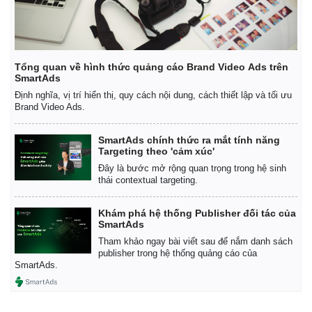
Tổng quan về hình thức quảng cáo Brand Video Ads trên
SmartAds
Định nghĩa, vị trí hiển thị, quy cách nội dung, cách thiết lập và tối ưu
Brand Video Ads.
SmartAds chính thức ra mắt tính năng
Targeting theo 'cảm xúc'
Đây là bước mở rộng quan trọng trong hệ sinh
thái contextual targeting.
Khám phá hệ thống Publisher đối tác của
SmartAds
Tham khảo ngay bài viết sau để nắm danh sách
Kinh tế
Thị trường
publisher trong hệ thống quảng cáo của
Bất động sản
Giá vàng
SmartAds.
Khởi nghiệp
Tiêu dùng
Tỷ giá
Chứng khoán