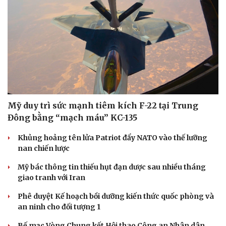
Mỹ duy trì sức mạnh tiêm kích F-22 tại Trung
Đông bằng “mạch máu” KC-135
Khủng hoảng tên lửa Patriot đẩy NATO vào thế lưỡng
nan chiến lược
Mỹ bác thông tin thiếu hụt đạn dược sau nhiều tháng
giao tranh với Iran
Phê duyệt Kế hoạch bồi dưỡng kiến thức quốc phòng và
an ninh cho đối tượng 1
Bế mạc Vòng Chung kết Hội thao Công an Nhân dân