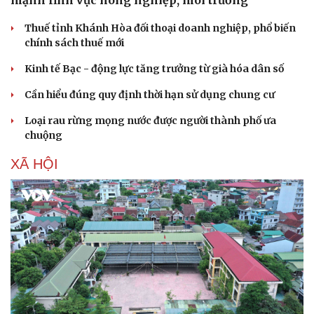
mạnh lĩnh vực nông nghiệp, môi trường
Thuế tỉnh Khánh Hòa đối thoại doanh nghiệp, phổ biến
chính sách thuế mới
Kinh tế Bạc - động lực tăng trưởng từ già hóa dân số
Cần hiểu đúng quy định thời hạn sử dụng chung cư
Loại rau rừng mọng nước được người thành phố ưa
chuộng
XÃ HỘI
Du lịch
Podcast
Tư vấn
Câu chuyện thời sự
Săn Tour
Đọc truyện đêm khuya
check-in
Cửa sổ tình yêu
Kể chuyện cho bé