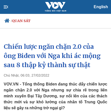
English
QUAN SÁT
/
Chiến lược ngăn chặn 2.0 của
Chính trị
Xã hội
Đảng
Tin 24h
ông Biden với Nga khi ác mộng
Tổ chức nhân sự
Dự báo thời tiết
sau 8 thập kỷ thành sự thật
Quốc hội
Giáo dục
Nhận diện sự thật
Dấu ấn VOV
Việc làm
Chủ Nhật, 06:03, 27/02/2022
Biển đảo
VOV.VN - Tổng thống Biden đang thúc đẩy chiến lược
ngăn chặn 2.0 với Nga nhưng sự chia rẽ trong liên
minh xuyên Đại Tây Dương, sự nổi lên của các thách
thức mới và sự khó lường của nhân tố Trung Quốc
liệu sẽ gây ra những trở ngại gì?