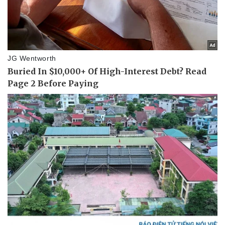
Thể thao
Ô tô - Xe máy
Bóng đá
Ô tô
Lịch thi đấu bóng đá
Xe máy
Thế giới thể thao
Tư vấn
eSports
Hậu trường