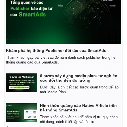
Vụ án
Vũ khí
Tin nóng
Việt Nam
Tư vấn luật
Phân tích
Khám phá hệ thống Publisher đối tác của SmartAds
Tham khảo ngay bài viết sau để nắm danh sách publisher trong hệ
thống quảng cáo của SmartAds.
6 bước xây dựng media plan: từ nghiên
cứu đối thủ đến đo lường
Dưới đây là chi tiết các bước quan trọng để lập
một Media Plan.
Hình thức quảng cáo Native Article trên
hệ thống SmartAds
Tham khảo bài viết sau để nắm vị trí, quy cách
nội dung, cách thiết lập và tối ưu.