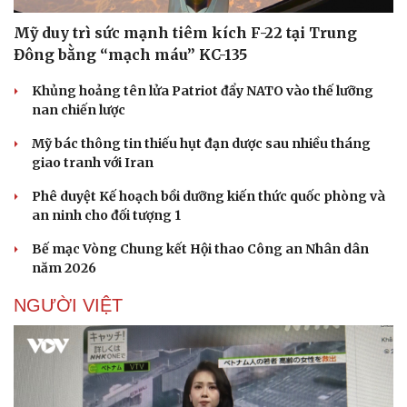
Mỹ duy trì sức mạnh tiêm kích F-22 tại Trung
Đông bằng “mạch máu” KC-135
Khủng hoảng tên lửa Patriot đẩy NATO vào thế lưỡng
nan chiến lược
Mỹ bác thông tin thiếu hụt đạn dược sau nhiều tháng
giao tranh với Iran
Phê duyệt Kế hoạch bồi dưỡng kiến thức quốc phòng và
an ninh cho đối tượng 1
Bế mạc Vòng Chung kết Hội thao Công an Nhân dân
năm 2026
NGƯỜI VIỆT