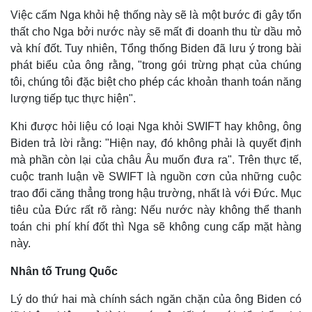
Việc cấm Nga khỏi hệ thống này sẽ là một bước đi gây tổn
thất cho Nga bởi nước này sẽ mất đi doanh thu từ dầu mỏ
và khí đốt. Tuy nhiên, Tổng thống Biden đã lưu ý trong bài
phát biểu của ông rằng, "trong gói trừng phạt của chúng
tôi, chúng tôi đặc biệt cho phép các khoản thanh toán năng
lượng tiếp tục thực hiện".
Khi được hỏi liệu có loại Nga khỏi SWIFT hay không, ông
Biden trả lời rằng: "Hiện nay, đó không phải là quyết định
mà phần còn lại của châu Âu muốn đưa ra". Trên thực tế,
cuộc tranh luận về SWIFT là nguồn cơn của những cuộc
trao đổi căng thẳng trong hậu trường, nhất là với Đức. Mục
tiêu của Đức rất rõ ràng: Nếu nước này không thể thanh
toán chi phí khí đốt thì Nga sẽ không cung cấp mặt hàng
Kinh tế
Thị trường
này.
Bất động sản
Giá vàng
Nhân tố Trung Quốc
Khởi nghiệp
Tiêu dùng
Tỷ giá
Lý do thứ hai mà chính sách ngăn chặn của ông Biden có
Chứng khoán