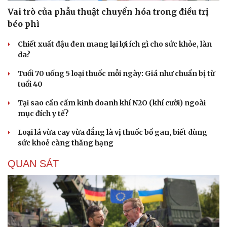
Vai trò của phẫu thuật chuyển hóa trong điều trị
béo phì
Chiết xuất đậu đen mang lại lợi ích gì cho sức khỏe, làn
da?
Tuổi 70 uống 5 loại thuốc mỗi ngày: Giá như chuẩn bị từ
tuổi 40
Tại sao cần cấm kinh doanh khí N2O (khí cười) ngoài
mục đích y tế?
Loại lá vừa cay vừa đắng là vị thuốc bổ gan, biết dùng
sức khoẻ càng thăng hạng
QUAN SÁT