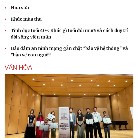
Hoa sữa
Khúc mùa thu
Tình dục tuổi 40+: Khác gì tuổi đôi mươi và cách duy trì
đời sống viên mãn
Bảo đảm an ninh mạng gắn chặt "bảo vệ hệ thống" và
"bảo vệ con người"
VĂN HÓA
Du lịch
Podcast
Tư vấn
Câu chuyện thời sự
Săn Tour
Đọc truyện đêm khuya
check-in
Cửa sổ tình yêu
Kể chuyện cho bé