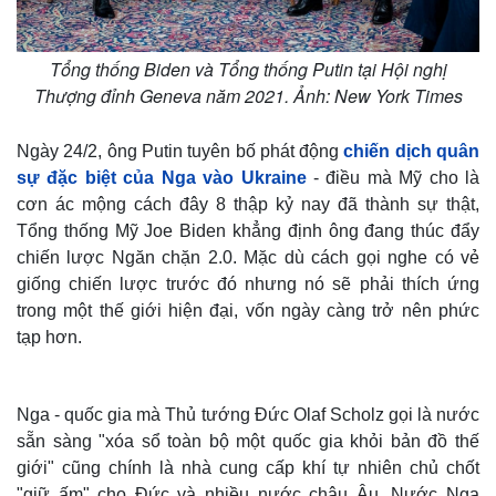
Tổng thống Biden và Tổng thống Putin tại Hội nghị
Thượng đỉnh Geneva năm 2021. Ảnh: New York Times
Ngày 24/2, ông Putin tuyên bố phát động
chiến dịch quân
sự đặc biệt của Nga vào Ukraine
- điều mà Mỹ cho là
cơn ác mộng cách đây 8 thập kỷ nay đã thành sự thật,
Tổng thống Mỹ Joe Biden khẳng định ông đang thúc đẩy
chiến lược Ngăn chặn 2.0. Mặc dù cách gọi nghe có vẻ
giống chiến lược trước đó nhưng nó sẽ phải thích ứng
trong một thế giới hiện đại, vốn ngày càng trở nên phức
tạp hơn.
Nga - quốc gia mà Thủ tướng Đức Olaf Scholz gọi là nước
sẵn sàng "xóa sổ toàn bộ một quốc gia khỏi bản đồ thế
giới" cũng chính là nhà cung cấp khí tự nhiên chủ chốt
"giữ ấm" cho Đức và nhiều nước châu Âu. Nước Nga