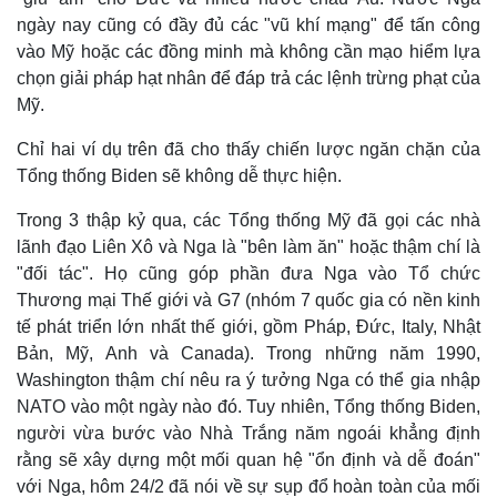
ngày nay cũng có đầy đủ các "vũ khí mạng" để tấn công
vào Mỹ hoặc các đồng minh mà không cần mạo hiểm lựa
chọn giải pháp hạt nhân để đáp trả các lệnh trừng phạt của
Mỹ.
Chỉ hai ví dụ trên đã cho thấy chiến lược ngăn chặn của
Tổng thống Biden sẽ không dễ thực hiện.
Trong 3 thập kỷ qua, các Tổng thống Mỹ đã gọi các nhà
lãnh đạo Liên Xô và Nga là "bên làm ăn" hoặc thậm chí là
"đối tác". Họ cũng góp phần đưa Nga vào Tổ chức
Thương mại Thế giới và G7 (nhóm 7 quốc gia có nền kinh
Thế giới
Multimedia
tế phát triển lớn nhất thế giới, gồm Pháp, Đức, Italy, Nhật
Quan sát
Video
Bản, Mỹ, Anh và Canada). Trong những năm 1990,
Cuộc sống đó đây
Ảnh
Washington thậm chí nêu ra ý tưởng Nga có thể gia nhập
Hồ sơ
E-Magazine
NATO vào một ngày nào đó. Tuy nhiên, Tổng thống Biden,
Infographic
người vừa bước vào Nhà Trắng năm ngoái khẳng định
rằng sẽ xây dựng một mối quan hệ "ổn định và dễ đoán"
với Nga, hôm 24/2 đã nói về sự sụp đổ hoàn toàn của mối