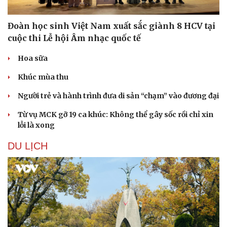
Hạt giống tâm hồn
Đoàn học sinh Việt Nam xuất sắc giành 8 HCV tại
cuộc thi Lễ hội Âm nhạc quốc tế
Hoa sữa
Khúc mùa thu
Người trẻ và hành trình đưa di sản “chạm” vào đương đại
Từ vụ MCK gỡ 19 ca khúc: Không thể gây sốc rồi chỉ xin
lỗi là xong
DU LỊCH