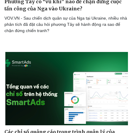
Phương Tây có “vũ khí” nào để chặn đứng cuộc
tấn công của Nga vào Ukraine?
VOV.VN - Sau chiến dịch quân sự của Nga tại Ukraine, nhiều nhà
phân tích đã đặt câu hỏi phương Tây sẽ hành động ra sao để
chặn đứng chiến tranh?
Sức khỏe
Đời sống
Dinh dưỡng - món ngon
Nhà đẹp
Cây thuốc
Blog
Sản phụ khoa
Tình yêu - Gia đình
Nhi khoa
Nam khoa
Làm đẹp - giảm cân
Phòng mạch online
Ăn sạch sống khỏe
Các chỉ số quảng cáo trong trình quản lý của