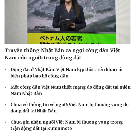
Truyền thông Nhật Bản ca ngợi công dân Việt
Nam cứu người trong động đất
Động đất ở Nhật Bản: Việt Nam kịp thời triển khai các
biện pháp bảo hộ công dân
Một công dân Việt Nam thiệt mạng do động đất tại miền
Văn hóa
Giải trí
Nam Nhật Bản
Sân khấu - Điện ảnh
Nghệ sĩ
Văn học
Thời trang
Chưa có thông tin về người Việt Nam bị thương vong do
Âm nhạc
Sao Việt
động đất tại Nhật Bản
Di sản
Chưa ghi nhận người Việt Nam bị thương vong trong
trận động đất tại Kumamoto