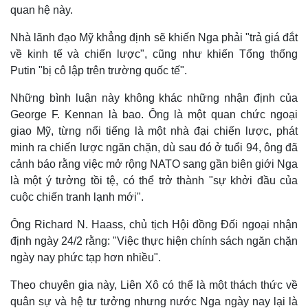
quan hệ này.
Nhà lãnh đạo Mỹ khẳng định sẽ khiến Nga phải "trả giá đắt
về kinh tế và chiến lược", cũng như khiến Tổng thống
Putin "bị cô lập trên trường quốc tế".
Những bình luận này không khác những nhận định của
George F. Kennan là bao. Ông là một quan chức ngoại
giao Mỹ, từng nổi tiếng là một nhà đại chiến lược, phát
minh ra chiến lược ngăn chặn, dù sau đó ở tuổi 94, ông đã
cảnh báo rằng việc mở rộng NATO sang gần biên giới Nga
là một ý tưởng tồi tệ, có thể trở thành "sự khởi đầu của
cuộc chiến tranh lạnh mới".
Ông Richard N. Haass, chủ tịch Hội đồng Đối ngoại nhận
định ngày 24/2 rằng: "Việc thực hiện chính sách ngăn chặn
ngày nay phức tạp hơn nhiều".
Theo chuyên gia này, Liên Xô có thể là một thách thức về
quân sự và hệ tư tưởng nhưng nước Nga ngày nay lại là