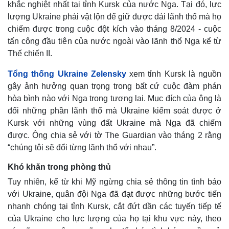
khắc nghiệt nhất tại tỉnh Kursk của nước Nga. Tại đó, lực
lượng Ukraine phải vật lộn để giữ được dải lãnh thổ mà họ
chiếm được trong cuộc đột kích vào tháng 8/2024 - cuộc
tấn công đầu tiên của nước ngoài vào lãnh thổ Nga kể từ
Thế chiến II.
Tổng thống Ukraine Zelensky
xem tỉnh Kursk là nguồn
gây ảnh hưởng quan trọng trong bất cứ cuộc đàm phán
hòa bình nào với Nga trong tương lai. Mục đích của ông là
đổi những phần lãnh thổ mà Ukraine kiểm soát được ở
Kursk với những vùng đất Ukraine mà Nga đã chiếm
được. Ông chia sẻ với tờ The Guardian vào tháng 2 rằng
“chúng tôi sẽ đổi từng lãnh thổ với nhau”.
Khó khăn trong phòng thủ
Tuy nhiên, kể từ khi Mỹ ngừng chia sẻ thông tin tình báo
với Ukraine, quân đội Nga đã đạt được những bước tiến
Kinh tế
Thị trường
nhanh chóng tại tỉnh Kursk, cắt đứt dần các tuyến tiếp tế
Bất động sản
Giá vàng
của Ukraine cho lực lượng của họ tại khu vực này, theo
Khởi nghiệp
Tiêu dùng