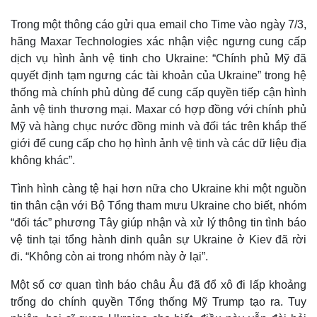
Trong một thông cáo gửi qua email cho Time vào ngày 7/3,
hãng Maxar Technologies xác nhận việc ngưng cung cấp
dịch vụ hình ảnh vệ tinh cho Ukraine: “Chính phủ Mỹ đã
quyết định tạm ngưng các tài khoản của Ukraine” trong hệ
Thể thao
Ô tô - Xe máy
thống mà chính phủ dùng để cung cấp quyền tiếp cận hình
Bóng đá
Ô tô
ảnh vệ tinh thương mại. Maxar có hợp đồng với chính phủ
Lịch thi đấu bóng đá
Xe máy
Mỹ và hàng chục nước đồng minh và đối tác trên khắp thế
Thế giới thể thao
Tư vấn
giới để cung cấp cho họ hình ảnh vệ tinh và các dữ liệu địa
eSports
không khác”.
Hậu trường
Tình hình càng tệ hại hơn nữa cho Ukraine khi một nguồn
tin thân cận với Bộ Tổng tham mưu Ukraine cho biết, nhóm
“đối tác” phương Tây giúp nhận và xử lý thông tin tình báo
vệ tinh tại tổng hành dinh quân sự Ukraine ở Kiev đã rời
đi. “Không còn ai trong nhóm này ở lại”.
Một số cơ quan tình báo châu Âu đã đổ xô đi lấp khoảng
trống do chính quyền Tổng thống Mỹ Trump tạo ra. Tuy