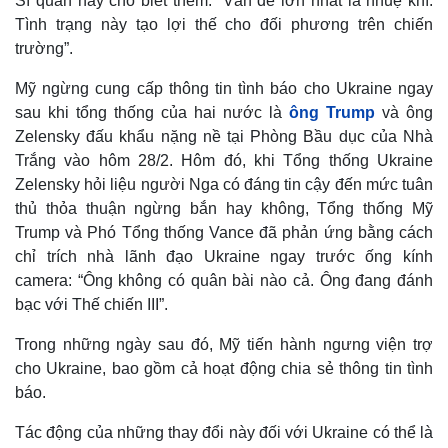
Sĩ quan này cho biết thêm: “Vấn đề lớn nhất là nhuệ khí.
Tình trạng này tạo lợi thế cho đối phương trên chiến
trường”.
Mỹ ngừng cung cấp thông tin tình báo cho Ukraine ngay
Thế giới
Multimedia
sau khi tổng thống của hai nước là
ông Trump
và ông
Quan sát
Video
Zelensky đấu khẩu nặng nề tại Phòng Bầu dục của Nhà
Cuộc sống đó đây
Ảnh
Hồ sơ
E-Magazine
Trắng vào hôm 28/2. Hôm đó, khi Tổng thống Ukraine
Infographic
Zelensky hỏi liệu người Nga có đáng tin cậy đến mức tuân
thủ thỏa thuận ngừng bắn hay không, Tổng thống Mỹ
Trump và Phó Tổng thống Vance đã phản ứng bằng cách
chỉ trích nhà lãnh đạo Ukraine ngay trước ống kính
camera: “Ông không có quân bài nào cả. Ông đang đánh
bạc với Thế chiến III”.
Trong những ngày sau đó, Mỹ tiến hành ngưng viện trợ
cho Ukraine, bao gồm cả hoạt động chia sẻ thông tin tình
báo.
Tác động của những thay đổi này đối với Ukraine có thể là