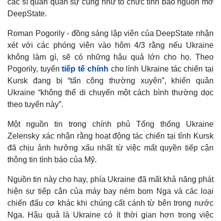
các sĩ quan quân sự cũng như tổ chức tình báo nguồn mở
Tỷ giá
DeepState.
Chứng khoán
Giá cà phê
Roman Pogorily - đồng sáng lập viên của DeepState nhận
xét với các phóng viên vào hôm 4/3 rằng nếu Ukraine
không làm gì, sẽ có những hậu quả lớn cho họ. Theo
Pogorily, tuyến
tiếp tế chính
cho lính Ukraine tác chiến tại
Kursk đang bị “tấn công thường xuyên”, khiến quân
Ukraine “không thể di chuyển một cách bình thường dọc
theo tuyến này”.
Một nguồn tin trong chính phủ Tổng thống Ukraine
Zelensky xác nhận rằng hoạt động tác chiến tại tỉnh Kursk
đã chịu ảnh hưởng xấu nhất từ việc mất quyền tiếp cận
thông tin tình báo của Mỹ.
Nguồn tin này cho hay, phía Ukraine đã mất khả năng phát
hiện sự tiếp cận của máy bay ném bom Nga và các loại
chiến đấu cơ khác khi chúng cất cánh từ bên trong nước
Nga. Hậu quả là Ukraine có ít thời gian hơn trong việc