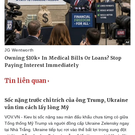
Du lịch
Podcast
Tư vấn
Câu chuyện thời sự
Săn Tour
Đọc truyện đêm khuya
check-in
Cửa sổ tình yêu
Kể chuyện cho bé
Hạt giống tâm hồn
Tin liên quan
Sốc nặng trước chỉ trích của ông Trump, Ukraine
vẫn tìm cách lấy lòng Mỹ
VOV.VN - Kiev bị sốc nặng sau màn đấu khẩu chưa từng có giữa
Tổng thống Mỹ Trump và người đồng cấp Ukraine Zelensky ngay
tại Nhà Trắng. Ukraine tiếp tục rơi vào thế bất lợi trong xung đột