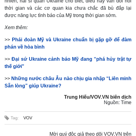
nhiên, hai sĩ quan Ukraine cho biết, điều này vẫn đòi hỏi
thời gian và các cơ quan kia chưa chắc đã bù đắp lại
được năng lực tình báo của Mỹ trong thời gian sớm.
Xem thêm:
>>
Phái đoàn Mỹ và Ukraine chuẩn bị gặp gỡ để đàm
phán về hòa bình
>>
Đại sứ Ukraine cảnh báo Mỹ đang “phá hủy trật tự
thế giới"
>>
Những nước châu Âu nào chịu gia nhập “Liên minh
Sẵn lòng” giúp Ukraine?
Trung Hiếu/VOV.VN biên dịch
Nguồn: Time
Tag:
VOV
Mời quý độc giả theo dõi VOV.VN trên
Doanh nghiệp
Công nghệ