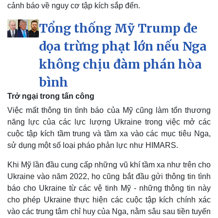
cảnh báo về nguy cơ tập kích sắp đến.
Tổng thống Mỹ Trump đe
dọa trừng phạt lớn nếu Nga
không chịu đàm phán hòa
bình
Trở ngại trong tấn công
Việc mất thông tin tình báo của Mỹ cũng làm tổn thương
năng lực của các lực lượng Ukraine trong việc mở các
cuộc tập kích tầm trung và tầm xa vào các mục tiêu Nga,
Pháp luật
Quân sự - Quốc phòng
sử dụng một số loại pháo phản lực như HIMARS.
Vụ án
Vũ khí
Tin nóng
Việt Nam
Khi Mỹ lần đầu cung cấp những vũ khí tầm xa như trên cho
Tư vấn luật
Phân tích
Ukraine vào năm 2022, họ cũng bắt đầu gửi thông tin tình
báo cho Ukraine từ các vệ tinh Mỹ - những thông tin này
cho phép Ukraine thực hiện các cuộc tập kích chính xác
vào các trung tâm chỉ huy của Nga, nằm sâu sau tiền tuyến