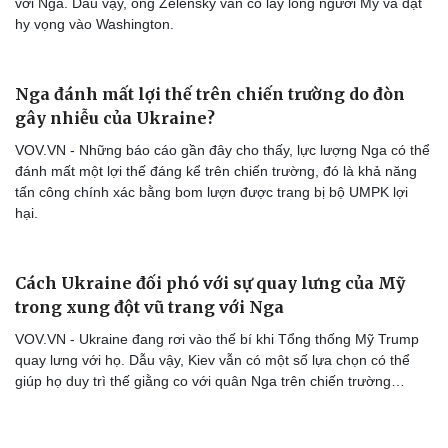
với Nga. Dẫu vậy, ông Zelensky vẫn cố lấy lòng người Mỹ và đặt
hy vọng vào Washington.
Nga đánh mất lợi thế trên chiến trường do đòn
gây nhiễu của Ukraine?
VOV.VN - Những báo cáo gần đây cho thấy, lực lượng Nga có thể
đánh mất một lợi thế đáng kể trên chiến trường, đó là khả năng
tấn công chính xác bằng bom lượn được trang bị bộ UMPK lợi
hại.
Cách Ukraine đối phó với sự quay lưng của Mỹ
trong xung đột vũ trang với Nga
VOV.VN - Ukraine đang rơi vào thế bí khi Tổng thống Mỹ Trump
quay lưng với họ. Dẫu vậy, Kiev vẫn có một số lựa chọn có thể
giúp họ duy trì thế giằng co với quân Nga trên chiến trường…
Cải chính