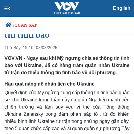
English
Hàng loạt quân nhân Ukraine tử
trận do Mỹ ngừng chia sẻ thông
QUAN SÁT
/
tin tình báo
Thứ Bảy, 19:10, 08/03/2025
Chính trị
Xã hội
VOV.VN - Ngay sau khi Mỹ ngưng chia sẻ thông tin tình
Đảng
Tin 24h
báo với Ukraine, đã có hàng trăm quân nhân Ukraine
Tổ chức nhân sự
Dự báo thời tiết
tử trận do thiếu thông tin tình báo về đối phương.
Quốc hội
Giáo dục
Nhận diện sự thật
Dấu ấn VOV
Hậu quả nặng nề nhãn tiền cho Ukraine
Việc làm
Quyết định của Mỹ ngừng cung cấp thông tin tình báo quân
Biển đảo
sự cho Ukraine trong tuần này đã giúp Nga tiến mạnh trên
chiến trường và làm suy yếu vị thế của Tổng thống
Ukraine Zelensky trong đàm phán sắp tới, từ đó khiến
nhiều binh lính Ukraine tử trận trong những ngày gần đây,
theo 5 quan chức cấp cao và sĩ quan quân sự phương Tây