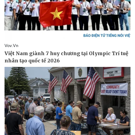
Sức khỏe
Đời sống
Dinh dưỡng - món ngon
Nhà đẹp
Cây thuốc
Blog
Sản phụ khoa
Tình yêu - Gia đình
Nhi khoa
Nam khoa
Làm đẹp - giảm cân