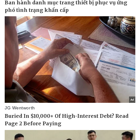
Văn hóa
Giải trí
Sân khấu - Điện ảnh
Nghệ sĩ
Văn học
Thời trang
Âm nhạc
Sao Việt
Di sản