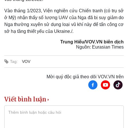
Vào tháng 1/2023, Viện nghiên cứu Chiến tranh (có trụ sở
Thể thao
Ô tô - Xe máy
ở Mỹ) nhận thấy số lượng UAV của Nga đã bị suy giảm do
Nga thường xuyên sử dụng loại vũ khí này để tấn công cơ
Bóng đá
Ô tô
Lịch thi đấu bóng đá
Xe máy
sở hạ tầng thiết yếu của Ukraine./.
Thế giới thể thao
Tư vấn
Trung Hiếu/VOV.VN biên dịch
eSports
Nguồn: Eurasian Times
Hậu trường
Tag:
VOV
Mời quý độc giả theo dõi VOV.VN trên
Viết bình luận