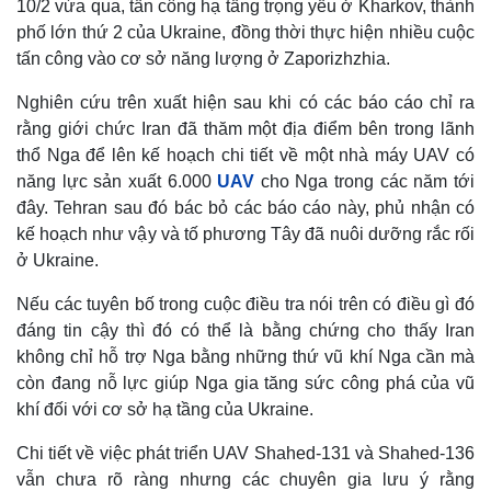
10/2 vừa qua, tấn công hạ tầng trọng yếu ở Kharkov, thành
phố lớn thứ 2 của Ukraine, đồng thời thực hiện nhiều cuộc
tấn công vào cơ sở năng lượng ở Zaporizhzhia.
Nghiên cứu trên xuất hiện sau khi có các báo cáo chỉ ra
rằng giới chức Iran đã thăm một địa điểm bên trong lãnh
thổ Nga để lên kế hoạch chi tiết về một nhà máy UAV có
năng lực sản xuất 6.000
UAV
cho Nga trong các năm tới
đây. Tehran sau đó bác bỏ các báo cáo này, phủ nhận có
kế hoạch như vậy và tố phương Tây đã nuôi dưỡng rắc rối
ở Ukraine.
Nếu các tuyên bố trong cuộc điều tra nói trên có điều gì đó
đáng tin cậy thì đó có thể là bằng chứng cho thấy Iran
không chỉ hỗ trợ Nga bằng những thứ vũ khí Nga cần mà
còn đang nỗ lực giúp Nga gia tăng sức công phá của vũ
khí đối với cơ sở hạ tầng của Ukraine.
Chi tiết về việc phát triển UAV Shahed-131 và Shahed-136
vẫn chưa rõ ràng nhưng các chuyên gia lưu ý rằng