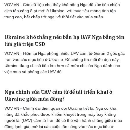
VOV.VN - Các dữ liệu cho thấy khả năng Nga đã xúc tiến chiến
dịch tấn công ồ ạt mới ở Ukraine, với mục tiêu mang tính tập
trung cao, bất chấp trở ngại về thời tiết vào mùa xuân.
Ukraine khó thắng nếu bắn hạ UAV Nga bằng tên
lửa giá triệu USD
VOV.VN - Hiện tại Nga phóng nhiều UAV cảm tử Geran-2 gốc gác
Iran vào các mục tiêu ở Ukraine. Để chống trả mối đe dọa này,
Ukraine đang chi số tiền lớn hơn cả mức chi của Nga dành cho
việc mua và phóng các UAV đó.
Nga chỉnh sửa UAV cảm tử để tái triển khai ở
Ukraine giữa mùa đông?
VOV.VN - Chính đại diện quân đội Ukraine tiết lộ, Nga có khả
năng đã khắc phục được khiếm khuyết trong máy bay không
người lái (UAV) cảm tử Iran để có thể vận hành chúng giữa mùa
Cải chính
đông lạnh giá, mở lại các cuộc tấn công vào các mục tiêu ở