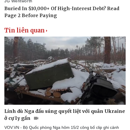
Văn hóa
Giải trí
Sân khấu - Điện ảnh
Nghệ sĩ
Văn học
Thời trang
Tin liên quan
Âm nhạc
Sao Việt
Di sản
Lính dù Nga đấu súng quyết liệt với quân Ukraine
ở cự ly gần
VOV.VN - Bộ Quốc phòng Nga hôm 15/2 công bố clip ghi cảnh