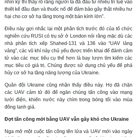
nhìn kỹ thì thấy rõ rằng người ta đã đầu tư nhiều trí tuệ vào
thiết kế đầu đạn và thuốc nổ để đảm bảo gây thật nhiều hư
hại cho cơ sở hạ tầng trong một bán kính lớn”.
Điều này gợi nhắc lại một phân tích trước đó của tổ chức
nghiên cứu RUSI có trụ sở ở London nói rằng mặc dù các
nhà phân tích xếp Shahed-131 và 136 vào “UAV lảng
Kinh tế
Thị trường
vảng”, các vũ khí này chủ yếu được triển khai để đánh cảm
Bất động sản
Giá vàng
tử vào các mục tiêu cụ thể hơn là bay lượn tìm kiếm các
Khởi nghiệp
Tiêu dùng
Tỷ giá
mục tiêu có giá trị. Chúng được sử dụng chủ yếu để phá
Chứng khoán
hủy cơ sở hạ tầng năng lượng của Ukraine.
Giá cà phê
Quân đội Ukraine cũng nhận thấy điều này. Họ đã chặn
các UAV cảm tử đó để ngăn chúng tấn công vào mạng
lưới điện, khiến nước này chìm trong bóng tối vào mùa
đông lạnh giá.
Đợt tấn công mới bằng UAV vẫn gây khó cho Ukraine
Nga mở một cuộc tấn công tên lửa và UAV mới vào ngày