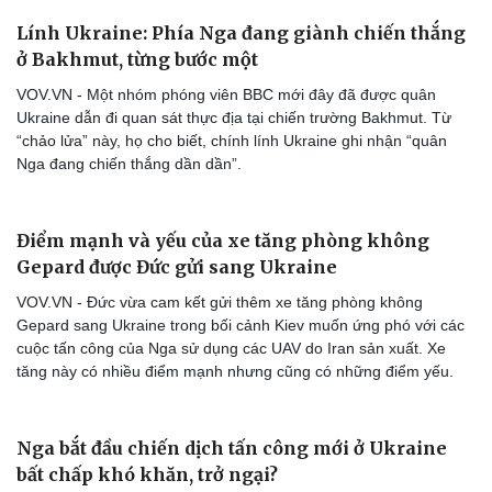
Tư vấn
Câu chuyện thời sự
Lính Ukraine: Phía Nga đang giành chiến thắng
Săn Tour
Đọc truyện đêm khuya
ở Bakhmut, từng bước một
check-in
Cửa sổ tình yêu
Kể chuyện cho bé
VOV.VN - Một nhóm phóng viên BBC mới đây đã được quân
Hạt giống tâm hồn
Ukraine dẫn đi quan sát thực địa tại chiến trường Bakhmut. Từ
“chảo lửa” này, họ cho biết, chính lính Ukraine ghi nhận “quân
Nga đang chiến thắng dần dần”.
Điểm mạnh và yếu của xe tăng phòng không
Gepard được Đức gửi sang Ukraine
VOV.VN - Đức vừa cam kết gửi thêm xe tăng phòng không
Gepard sang Ukraine trong bối cảnh Kiev muốn ứng phó với các
cuộc tấn công của Nga sử dụng các UAV do Iran sản xuất. Xe
tăng này có nhiều điểm mạnh nhưng cũng có những điểm yếu.
Nga bắt đầu chiến dịch tấn công mới ở Ukraine
bất chấp khó khăn, trở ngại?