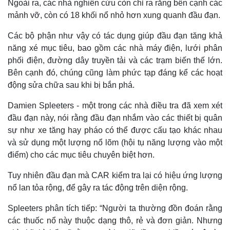
Ngoài ra, các nhà nghiên cứu còn chỉ ra rằng bên cạnh các
mảnh vỡ, còn có 18 khối nổ nhỏ hơn xung quanh đầu đạn.
Các bộ phận như vậy có tác dụng giúp đầu đạn tăng khả
năng xé mục tiêu, bao gồm các nhà máy điện, lưới phân
phối điện, đường dây truyền tải và các trạm biến thế lớn.
Bên cạnh đó, chúng cũng làm phức tạp đáng kể các hoạt
động sửa chữa sau khi bị bắn phá.
Damien Spleeters - một trong các nhà điều tra đã xem xét
đầu đạn này, nói rằng đầu đạn nhắm vào các thiết bị quân
sự như xe tăng hay pháo có thể được cấu tạo khác nhau
và sử dụng một lượng nổ lõm (hội tụ năng lượng vào một
điểm) cho các mục tiêu chuyên biệt hơn.
Tuy nhiên đầu đạn mà CAR kiểm tra lại có hiệu ứng lượng
nổ lan tỏa rộng, để gây ra tác động trên diện rộng.
Spleeters phân tích tiếp: “Người ta thường đồn đoán rằng
các thuốc nổ này thuộc dạng thô, rẻ và đơn giản. Nhưng