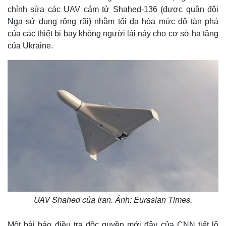
chỉnh sửa các UAV cảm tử Shahed-136 (được quân đội
Nga sử dụng rộng rãi) nhằm tối đa hóa mức độ tàn phá
của các thiết bị bay không người lái này cho cơ sở hạ tầng
của Ukraine.
UAV Shahed của Iran. Ảnh: Eurasian Times.
Một bài báo điều tra độc quyền mới đây của CNN tiết lộ