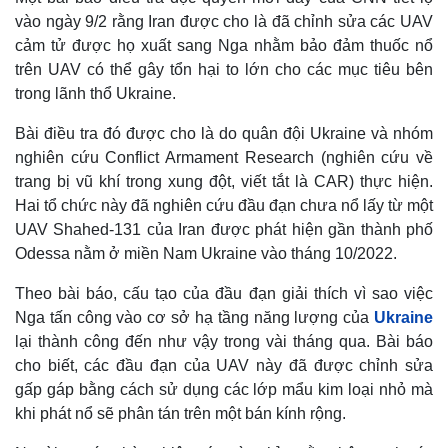
vào ngày 9/2 rằng Iran được cho là đã chỉnh sửa các UAV
cảm tử được họ xuất sang Nga nhằm bảo đảm thuốc nổ
trên UAV có thể gây tổn hại to lớn cho các mục tiêu bên
trong lãnh thổ Ukraine.
Bài điều tra đó được cho là do quân đội Ukraine và nhóm
nghiên cứu Conflict Armament Research (nghiên cứu về
trang bị vũ khí trong xung đột, viết tắt là CAR) thực hiện.
Thế giới
Multimedia
Hai tổ chức này đã nghiên cứu đầu đạn chưa nổ lấy từ một
Quan sát
Video
UAV Shahed-131 của Iran được phát hiện gần thành phố
Cuộc sống đó đây
Ảnh
Odessa nằm ở miền Nam Ukraine vào tháng 10/2022.
Hồ sơ
E-Magazine
Infographic
Theo bài báo, cấu tạo của đầu đạn giải thích vì sao việc
Nga tấn công vào cơ sở hạ tầng năng lượng của
Ukraine
lại thành công đến như vậy trong vài tháng qua. Bài báo
cho biết, các đầu đạn của UAV này đã được chỉnh sửa
gấp gáp bằng cách sử dụng các lớp mẩu kim loại nhỏ mà
khi phát nổ sẽ phân tán trên một bán kính rộng.