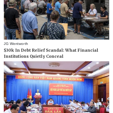
Dinh dưỡng - món ngon
Nhà đẹp
Cây thuốc
Blog
Sản phụ khoa
Tình yêu - Gia đình
Nhi khoa
Nam khoa
Làm đẹp - giảm cân
Phòng mạch online
Ăn sạch sống khỏe