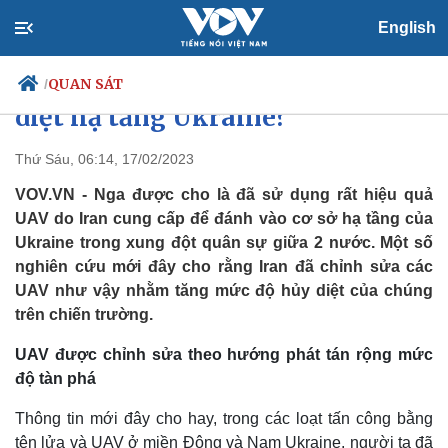
English
Iran chỉnh sửa UAV Shahed-136
để giúp Nga nâng mức độ hủy
QUAN SÁT
/
diệt hạ tầng Ukraine?
Thứ Sáu, 06:14, 17/02/2023
Chính trị
Xã hội
VOV.VN - Nga được cho là đã sử dụng rất hiệu quả
Đảng
Tin 24h
UAV do Iran cung cấp để đánh vào cơ sở hạ tầng của
Tổ chức nhân sự
Dự báo thời tiết
Ukraine trong xung đột quân sự giữa 2 nước. Một số
Quốc hội
Giáo dục
nghiên cứu mới đây cho rằng Iran đã chỉnh sửa các
Nhận diện sự thật
Dấu ấn VOV
UAV như vậy nhằm tăng mức độ hủy diệt của chúng
Việc làm
trên chiến trường.
Biển đảo
UAV được chỉnh sửa theo hướng phát tán rộng mức
độ tàn phá
Thông tin mới đây cho hay, trong các loạt tấn công bằng
tên lửa và UAV ở miền Đông và Nam Ukraine, người ta đã