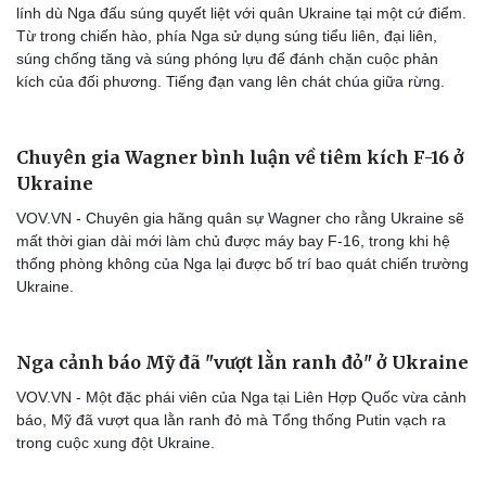
lính dù Nga đấu súng quyết liệt với quân Ukraine tại một cứ điểm.
Từ trong chiến hào, phía Nga sử dụng súng tiểu liên, đại liên,
súng chống tăng và súng phóng lựu để đánh chặn cuộc phản
kích của đối phương. Tiếng đạn vang lên chát chúa giữa rừng.
Chuyên gia Wagner bình luận về tiêm kích F-16 ở
Ukraine
VOV.VN - Chuyên gia hãng quân sự Wagner cho rằng Ukraine sẽ
mất thời gian dài mới làm chủ được máy bay F-16, trong khi hệ
thống phòng không của Nga lại được bố trí bao quát chiến trường
Ukraine.
Nga cảnh báo Mỹ đã "vượt lằn ranh đỏ" ở Ukraine
VOV.VN - Một đặc phái viên của Nga tại Liên Hợp Quốc vừa cảnh
báo, Mỹ đã vượt qua lằn ranh đỏ mà Tổng thống Putin vạch ra
trong cuộc xung đột Ukraine.
Du lịch
Podcast