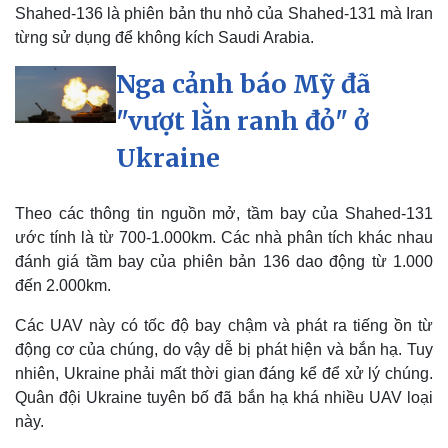
Shahed-136 là phiên bản thu nhỏ của Shahed-131 mà Iran
từng sử dụng để không kích Saudi Arabia.
Nga cảnh báo Mỹ đã
"vượt lằn ranh đỏ" ở
Pháp luật
Quân sự - Quốc phòng
Vụ án
Vũ khí
Ukraine
Tin nóng
Việt Nam
Tư vấn luật
Phân tích
Theo các thông tin nguồn mở, tầm bay của Shahed-131
ước tính là từ 700-1.000km. Các nhà phân tích khác nhau
đánh giá tầm bay của phiên bản 136 dao động từ 1.000
đến 2.000km.
Các UAV này có tốc độ bay chậm và phát ra tiếng ồn từ
động cơ của chúng, do vậy dễ bị phát hiện và bắn hạ. Tuy
nhiên, Ukraine phải mất thời gian đáng kể để xử lý chúng.
Quân đội Ukraine tuyên bố đã bắn hạ khá nhiều UAV loại
này.