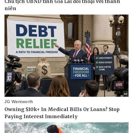
Doanh nghiệp
Công nghệ
Thông tin doanh nghiệp
Sành điệu
Doanh nghiệp 24h
Tin Công nghệ
Doanh nhân
Trải nghiệm
Vì cộng đồng
Chuyển đổi số