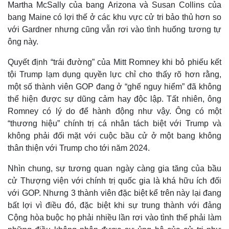
Martha McSally của bang Arizona và Susan Collins của
bang Maine có lợi thế ở các khu vực cử tri bảo thủ hơn so
với Gardner nhưng cũng vẫn rơi vào tình huống tương tự
ông này.
Quyết định “trái đường” của Mitt Romney khi bỏ phiếu kết
tội Trump lạm dụng quyền lực chỉ cho thấy rõ hơn rằng,
một số thành viên GOP đang ở “ghế nguy hiểm” đã không
thể hiện được sự dũng cảm hay độc lập. Tất nhiên, ông
Romney có lý do để hành động như vậy. Ông có một
“thương hiệu” chính trị cá nhân tách biệt với Trump và
không phải đối mặt với cuộc bầu cử ở một bang không
thân thiện với Trump cho tới năm 2024.
Nhìn chung, sự tương quan ngày càng gia tăng của bầu
cử Thượng viện với chính trị quốc gia là khá hữu ích đối
với GOP. Nhưng 3 thành viên đặc biệt kể trên này lại đang
bất lợi vì điều đó, đặc biệt khi sự trung thành với đảng
Cộng hòa buộc họ phải nhiều lần rơi vào tình thế phải làm