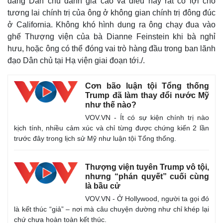
đảng Dân chủ đánh giá cao và điều này rất có lợi cho
tương lai chính trị của ông ở không gian chính trị đông đúc
ở California. Không khó hình dung ra ông chạy đua vào
ghế Thượng viện của bà Dianne Feinstein khi bà nghỉ
hưu, hoặc ông có thể đóng vai trò hàng đầu trong ban lãnh
đạo Dân chủ tại Hạ viện giai đoạn tới./.
Cơn bão luận tội Tổng thống
Trump đã làm thay đổi nước Mỹ
như thế nào?
VOV.VN - Ít có sự kiện chính trị nào
kịch tính, nhiều cảm xúc và chỉ từng được chứng kiến 2 lần
trước đây trong lịch sử Mỹ như luận tội Tổng thống.
Thượng viện tuyên Trump vô tội,
nhưng “phán quyết” cuối cùng
là bầu cử
VOV.VN - Ở Hollywood, người ta gọi đó
là kết thúc “giả” – nơi mà câu chuyện dường như chỉ khép lại
chứ chưa hoàn toàn kết thúc.