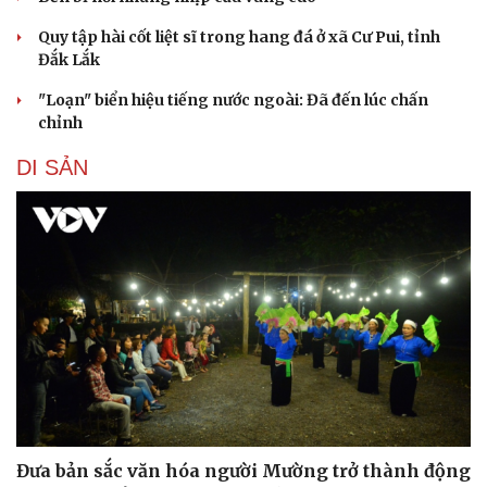
Quy tập hài cốt liệt sĩ trong hang đá ở xã Cư Pui, tỉnh
Đắk Lắk
"Loạn" biển hiệu tiếng nước ngoài: Đã đến lúc chấn
chỉnh
DI SẢN
Du lịch
Podcast
Tư vấn
Câu chuyện thời sự
Săn Tour
Đọc truyện đêm khuya
check-in
Cửa sổ tình yêu
Kể chuyện cho bé
Hạt giống tâm hồn
Đưa bản sắc văn hóa người Mường trở thành động