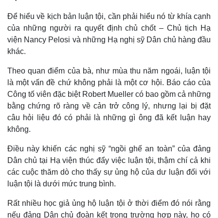
Để hiểu về kịch bản luận tội, cần phải hiểu nó từ khía cạnh
của những người ra quyết định chủ chốt – Chủ tịch Hạ
viện Nancy Pelosi và những Hạ nghị sỹ Dân chủ hàng đầu
khác.
Theo quan điểm của bà, như mùa thu năm ngoái, luận tội
là một vấn đề chứ không phải là một cơ hội. Báo cáo của
Công tố viên đặc biệt Robert Mueller có bao gồm cả những
bằng chứng rõ ràng về cản trở công lý, nhưng lại bị đặt
Thế giới
Multimedia
câu hỏi liệu đó có phải là những gì ông đã kết luận hay
Quan sát
Video
không.
Cuộc sống đó đây
Ảnh
Hồ sơ
E-Magazine
Điều này khiến các nghị sỹ “ngồi ghế an toàn” của đảng
Infographic
Dân chủ tại Hạ viện thúc đẩy việc luận tội, thậm chí cả khi
các cuộc thăm dò cho thấy sự ủng hộ của dư luận đối với
luận tội là dưới mức trung bình.
Rất nhiều học giả ủng hộ luận tội ở thời điểm đó nói rằng
nếu đảng Dân chủ đoàn kết trong trường hợp này, họ có