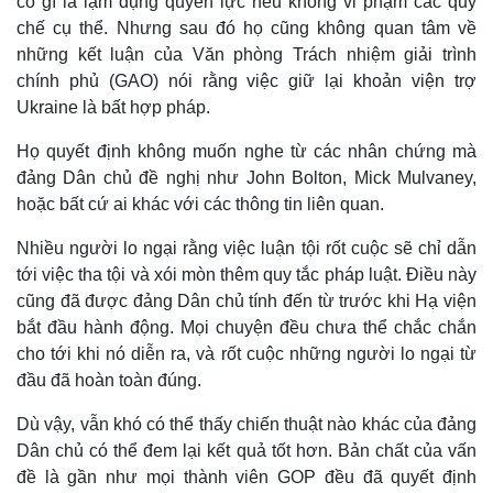
có gì là lạm dụng quyền lực nếu không vi phạm các quy
chế cụ thể. Nhưng sau đó họ cũng không quan tâm về
những kết luận của Văn phòng Trách nhiệm giải trình
chính phủ (GAO) nói rằng việc giữ lại khoản viện trợ
Ukraine là bất hợp pháp.
Họ quyết định không muốn nghe từ các nhân chứng mà
đảng Dân chủ đề nghị như John Bolton, Mick Mulvaney,
hoặc bất cứ ai khác với các thông tin liên quan.
Kinh tế
Thị trường
Nhiều người lo ngại rằng việc luận tội rốt cuộc sẽ chỉ dẫn
Bất động sản
Giá vàng
tới việc tha tội và xói mòn thêm quy tắc pháp luật. Điều này
Khởi nghiệp
Tiêu dùng
cũng đã được đảng Dân chủ tính đến từ trước khi Hạ viện
Tỷ giá
Chứng khoán
bắt đầu hành động. Mọi chuyện đều chưa thể chắc chắn
Giá cà phê
cho tới khi nó diễn ra, và rốt cuộc những người lo ngại từ
đầu đã hoàn toàn đúng.
Dù vậy, vẫn khó có thể thấy chiến thuật nào khác của đảng
Dân chủ có thể đem lại kết quả tốt hơn. Bản chất của vấn
đề là gần như mọi thành viên GOP đều đã quyết định