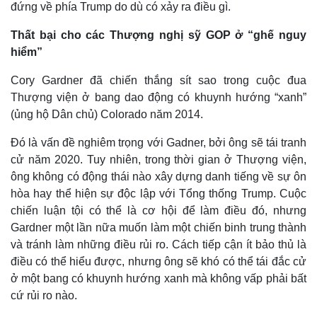
đứng về phía Trump do dù có xảy ra điều gì.
Thất bại cho các Thượng nghị sỹ GOP ở “ghế nguy
hiểm”
Cory Gardner đã chiến thắng sít sao trong cuộc đua
Thượng viện ở bang dao động có khuynh hướng “xanh”
(ủng hộ Dân chủ) Colorado năm 2014.
Đó là vấn đề nghiêm trọng với Gadner, bởi ông sẽ tái tranh
cử năm 2020. Tuy nhiên, trong thời gian ở Thượng viện,
ông không có động thái nào xây dựng danh tiếng về sự ôn
hòa hay thể hiện sự độc lập với Tổng thống Trump. Cuộc
chiến luận tội có thể là cơ hội để làm điều đó, nhưng
Gardner một lần nữa muốn làm một chiến binh trung thành
và tránh làm những điều rủi ro. Cách tiếp cận ít bảo thủ là
điều có thể hiểu được, nhưng ông sẽ khó có thể tái đắc cử
ở một bang có khuynh hướng xanh mà không vấp phải bất
cứ rủi ro nào.