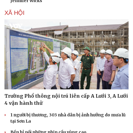
Jennifer Wicks
XÃ HỘI
Trường Phổ thông nội trú liên cấp A Lưới 3, A Lưới
4 vận hành thử
1 người bị thương, 303 nhà dân bị ảnh hưởng do mưa lũ
tại Sơn La
Bền bỉ nối những nhịp cầu vùng cao