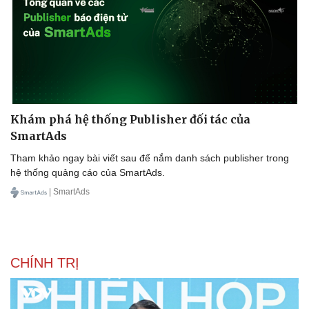
Khám phá hệ thống Publisher đối tác của
SmartAds
Tham khảo ngay bài viết sau để nắm danh sách publisher trong
hệ thống quảng cáo của SmartAds.
Văn hóa
Giải trí
Sân khấu - Điện ảnh
Nghệ sĩ
| SmartAds
Văn học
Thời trang
Âm nhạc
Sao Việt
Di sản
CHÍNH TRỊ