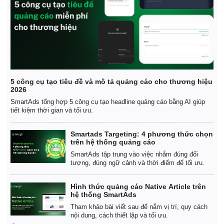
5 công cụ tạo tiêu đề và mô tả quảng cáo cho thương hiệu
2026
Thể thao
Ô tô - Xe máy
SmartAds tổng hợp 5 công cụ tạo headline quảng cáo bằng AI giúp
Bóng đá
Ô tô
tiết kiệm thời gian và tối ưu.
Lịch thi đấu bóng đá
Xe máy
Thế giới thể thao
Tư vấn
Smartads Targeting: 4 phương thức chọn
eSports
trên hệ thống quảng cáo
Hậu trường
SmartAds tập trung vào việc nhắm đúng đối
tượng, đúng ngữ cảnh và thời điểm để tối ưu.
Hình thức quảng cáo Native Article trên
hệ thống SmartAds
Tham khảo bài viết sau để nắm vị trí, quy cách
nội dung, cách thiết lập và tối ưu.