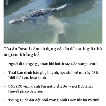
Tòa án Israel cấm sử dụng cá sấu để canh giữ nhà
tù giam khủng bố
Cải chính
Người di cư ngã gục sau khi bơi từ Ma Rốc sang Ceuta
Thái Lan cảnh báo phụ huynh, học sinh về ma túy LSD
“đội lốt” tem hoạt hình
UNESCO vinh danh Sarnath (Ấn Độ) - nơi Đức Phật
thuyết pháp đầu tiên
Trung Quốc đạt đột phá trong phát triển lúa lai vô tính