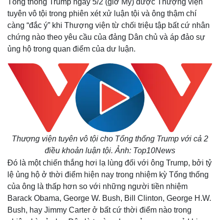
Tổng thống Trump ngày 5/2 (giờ Mỹ) được Thượng viện
tuyên vô tội trong phiên xét xử luận tội và ông thậm chí
càng “đắc ý” khi Thượng viện từ chối triệu tập bất cứ nhân
chứng nào theo yêu cầu của đảng Dân chủ và áp đảo sự
ủng hộ trong quan điểm của dư luận.
Thượng viện tuyên vô tội cho Tổng thống Trump với cả 2
điều khoản luận tội. Ảnh: Top10News
Đó là một chiến thắng hơi lạ lùng đối với ông Trump, bởi tỷ
lệ ủng hộ ở thời điểm hiện nay trong nhiệm kỳ Tổng thống
của ông là thấp hơn so với những người tiền nhiệm
Barack Obama, George W. Bush, Bill Clinton, George H.W.
Bush, hay Jimmy Carter ở bất cứ thời điểm nào trong