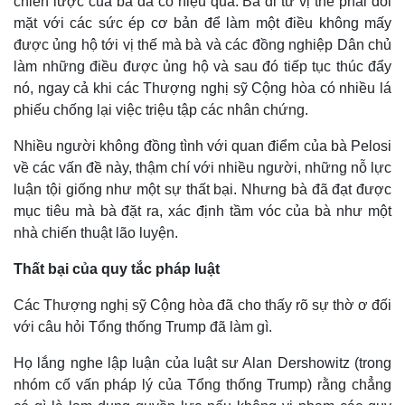
chiến lược của bà đã có hiệu quả. Bà đi từ vị thế phải đối
mặt với các sức ép cơ bản để làm một điều không mấy
được ủng hộ tới vị thế mà bà và các đồng nghiệp Dân chủ
làm những điều được ủng hộ và sau đó tiếp tục thúc đẩy
nó, ngay cả khi các Thượng nghị sỹ Cộng hòa có nhiều lá
phiếu chống lại việc triệu tập các nhân chứng.
Nhiều người không đồng tình với quan điểm của bà Pelosi
về các vấn đề này, thậm chí với nhiều người, những nỗ lực
luận tội giống như một sự thất bại. Nhưng bà đã đạt được
mục tiêu mà bà đặt ra, xác định tầm vóc của bà như một
nhà chiến thuật lão luyện.
Thất bại của quy tắc pháp luật
Các Thượng nghị sỹ Cộng hòa đã cho thấy rõ sự thờ ơ đối
với câu hỏi Tổng thống Trump đã làm gì.
Họ lắng nghe lập luận của luật sư Alan Dershowitz (trong
nhóm cố vấn pháp lý của Tổng thống Trump) rằng chẳng