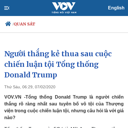
English
QUAN SÁT
/
Người thắng kẻ thua sau cuộc
Chính trị
Xã hội
Đảng
Tin 24h
chiến luận tội Tổng thống
Tổ chức nhân sự
Dự báo thời tiết
Donald Trump
Quốc hội
Giáo dục
Nhận diện sự thật
Dấu ấn VOV
Việc làm
Thứ Sáu, 06:29, 07/02/2020
Biển đảo
VOV.VN -Tổng thống Donald Trump là người chiến
thắng rõ ràng nhất sau tuyên bố vô tội của Thượng
viện trong cuộc chiến luận tội, nhưng câu hỏi là với giá
nào?