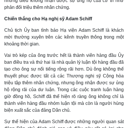
những điều không nhận được sự ủng hộ của cử tri như
phản đối triệu thêm nhân chứng.
Chiến thắng cho Hạ nghị sỹ Adam Schiff
Chủ tịch Ủy ban tình báo Hạ viện Adam Schiff là khách
mời thường xuyên trên các kênh truyền thông trong một
khoảng thời gian.
Vai trò kép của ông trước hết là thành viên hàng đầu Ủy
Pháp luật
Quân sự - Quốc phòng
ban điều tra và thứ hai là nhà quản lý luận tội hàng đầu đã
tạo cho ông sự nổi tiếng rộng rãi hơn. Dù ông không thể
Vụ án
Vũ khí
Tin nóng
Việt Nam
thuyết phục được tất cả các Thượng nghị sỹ Cộng hòa
Tư vấn luật
Phân tích
triệu tập thêm nhân chứng, nhưng ông nhận được sự ủng
hộ rộng rãi của dư luận. Trong các cuộc tranh luận hàng
giờ đồng hồ, Schiff đã thể hiện rõ ràng ông không chỉ là
thành viên hàng đầu nhóm luận tội mà còn là người hùng
biện xuất sắc của đảng Dân chủ.
Sự thể hiện của Adam Schiff được những người quan sát