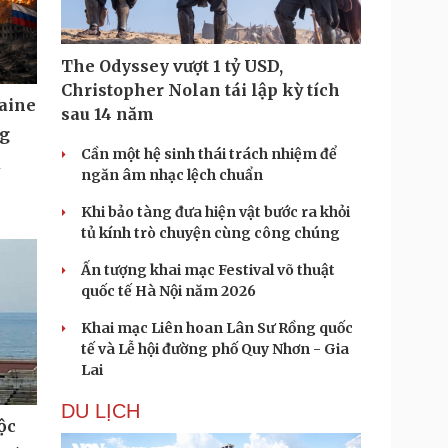
The Odyssey vượt 1 tỷ USD,
Christopher Nolan tái lập kỳ tích
aine
sau 14 năm
ng
Cần một hệ sinh thái trách nhiệm để
u
ngăn âm nhạc lệch chuẩn
Khi bảo tàng đưa hiện vật bước ra khỏi
tủ kính trò chuyện cùng công chúng
Ấn tượng khai mạc Festival võ thuật
quốc tế Hà Nội năm 2026
Khai mạc Liên hoan Lân Sư Rồng quốc
tế và Lễ hội đường phố Quy Nhơn - Gia
Lai
DU LỊCH
ộc