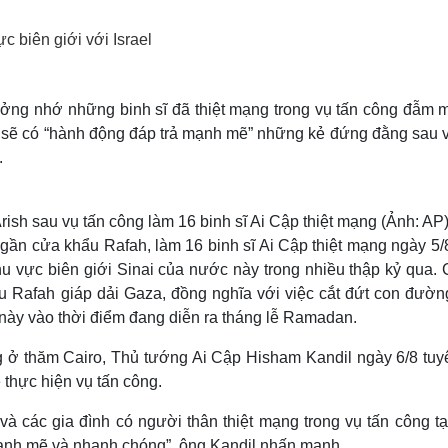
Lịch thi đấu bóng đá
Xe máy
Thế giới thể thao
Tư vấn
c biên giới với Israel
eSports
V
Hậu trường
ưởng nhớ những binh sĩ đã thiệt mạng trong vụ tấn công đẫm 
Văn hóa
Giải trí
D
t sẽ có “hành động đáp trả mạnh mẽ” những kẻ đứng đằng sau v
Sân khấu - Điện ảnh
Nghệ sĩ
Văn học
Thời trang
.
Âm nhạc
Sao Việt
c
Di sản
rish sau vụ tấn công làm 16 binh sĩ Ai Cập thiệt mạng (Ảnh: AP
gần cửa khẩu Rafah, làm 16 binh sĩ Ai Cập thiệt mạng ngày 5/
u vực biên giới Sinai của nước này trong nhiều thập kỷ qua. 
u Rafah giáp dải Gaza, đồng nghĩa với việc cắt đứt con đườn
 này vào thời điểm đang diễn ra tháng lễ Ramadan.
g ở thăm Cairo, Thủ tướng Ai Cập Hisham Kandil ngày 6/8 tuy
thực hiện vụ tấn công.
và các gia đình có người thân thiệt mạng trong vụ tấn công tạ
mạnh mẽ và nhanh chóng”, ông Kandil nhấn mạnh.