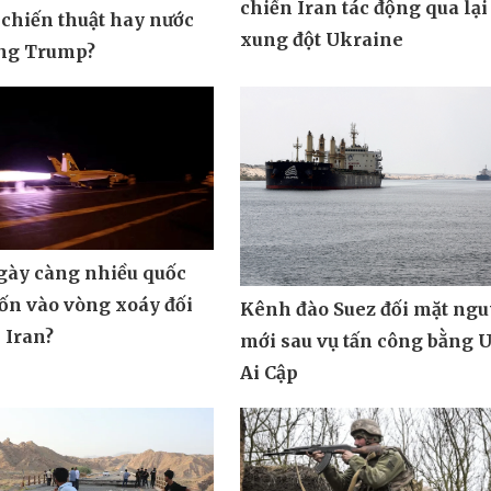
chiến Iran tác động qua lại
 chiến thuật hay nước
xung đột Ukraine
ông Trump?
ngày càng nhiều quốc
uốn vào vòng xoáy đối
Kênh đào Suez đối mặt ngu
 Iran?
mới sau vụ tấn công bằng 
Ai Cập