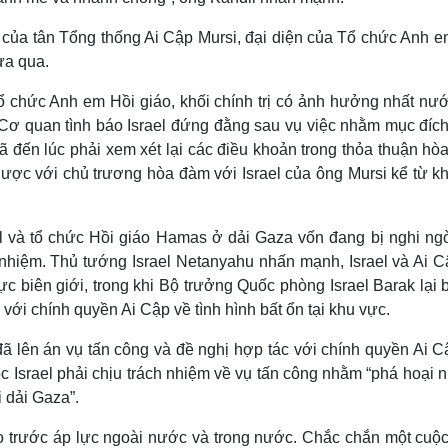
 của tân Tổng thống Ai Cập Mursi, đại diện của Tổ chức Anh e
ừa qua.
Tổ chức Anh em Hồi giáo, khối chính trị có ảnh hưởng nhất nư
 Cơ quan tình báo Israel đứng đằng sau vụ việc nhằm mục đích
ã đến lúc phải xem xét lại các điều khoản trong thỏa thuận hò
gược với chủ trương hòa đàm với Israel của ông Mursi kể từ kh
el và tổ chức Hồi giáo Hamas ở dải Gaza vốn đang bị nghi ngờ
 nhiệm. Thủ tướng Israel Netanyahu nhấn mạnh, Israel và Ai C
ực biên giới, trong khi Bộ trưởng Quốc phòng Israel Barak lại 
 với chính quyền Ai Cập về tình hình bất ổn tại khu vực.
ã lên án vụ tấn công và đề nghị hợp tác với chính quyền Ai C
 Israel phải chịu trách nhiệm về vụ tấn công nhằm “phá hoại 
 dải Gaza”.
o trước áp lực ngoài nước và trong nước. Chắc chắn một cuộc