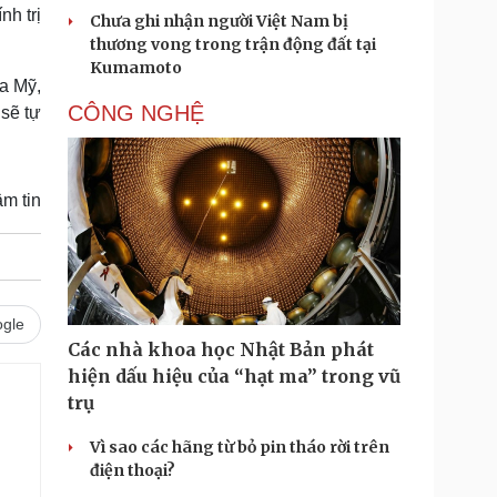
nh trị
Chưa ghi nhận người Việt Nam bị
thương vong trong trận động đất tại
Kumamoto
ủa Mỹ,
CÔNG NGHỆ
sẽ tự
m tin
gle
Các nhà khoa học Nhật Bản phát
hiện dấu hiệu của “hạt ma” trong vũ
trụ
Vì sao các hãng từ bỏ pin tháo rời trên
điện thoại?