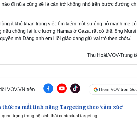
 nào đi nữa cũng sẽ là cản trở không nhỏ trên bước đường chí
không ít khó khăn trong việc tìm kiếm một sự ủng hộ mạnh mẽ c
nếu chống lại lực lượng Hamas ở Gaza, rất có thể, ông Mursi 
quyền mà Đảng anh em Hồi giáo đang giữ vai trò then chốt./.
Thu Hoài/VOV-Trung tâ
 dõi VOV.VN trên
Thêm VOV trên Goo
thức ra mắt tính năng Targeting theo 'cảm xúc'
quan trọng trong hệ sinh thái contextual targeting.