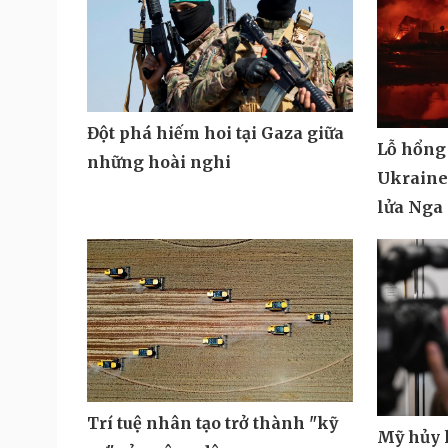
Đột phá hiếm hoi tại Gaza giữa
Lỗ hổng
những hoài nghi
Ukraine 
lửa Nga
Trí tuệ nhân tạo trở thành "kỹ
Mỹ hủy k