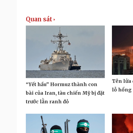
Quan sát
Tên lửa
“Yết hầu” Hormuz thành con
lỗ hổng
bài của Iran, tàu chiến Mỹ bị đặt
trước lằn ranh đỏ