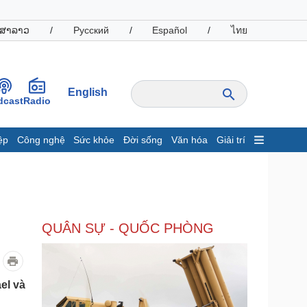
ສາລາວ
/
Русский
/
Español
/
ไทย
English
dcast
Radio
ệp
Công nghệ
Sức khỏe
Đời sống
Văn hóa
Giải trí
inh tế
Thị trường
ất động sản
Giá vàng
hởi nghiệp
Tiêu dùng
Tỷ giá
QUÂN SỰ - QUỐC PHÒNG
Chứng khoán
Giá cà phê
oanh nghiệp
Công nghệ
el và
hông tin doanh nghiệp
Sành điệu