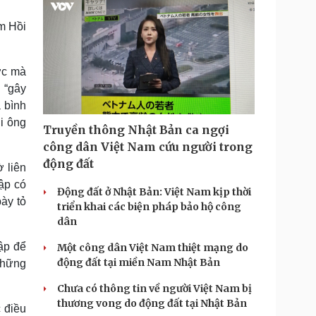
m Hồi
ớc mà
 “gây
a bình
i ông
Truyền thông Nhật Bản ca ngợi
công dân Việt Nam cứu người trong
động đất
 liên
ập có
Động đất ở Nhật Bản: Việt Nam kịp thời
bày tỏ
triển khai các biện pháp bảo hộ công
dân
ập để
Một công dân Việt Nam thiệt mạng do
động đất tại miền Nam Nhật Bản
những
Chưa có thông tin về người Việt Nam bị
thương vong do động đất tại Nhật Bản
 điều