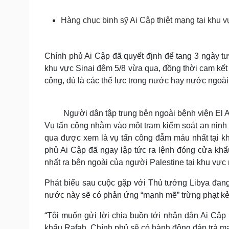
Tin nóng
Việt Nam
Tư vấn luật
Phân tích
Hàng chục binh sỹ Ai Cập thiệt mạng tại khu vự
Sức khỏe
Chính phủ Ai Cập đã quyết định để tang 3 ngày t
Đời sống
khu vực Sinai đêm 5/8 vừa qua, đồng thời cam kế
Dinh dưỡng - món ngon
Nhà đẹp
Cây thuốc
Blog
công, dù là các thế lực trong nước hay nước ngoài
Sản phụ khoa
Tình yêu - Gia đình
Nhi khoa
Nam khoa
Người dân tập trung bên ngoài bệnh viện El A
Làm đẹp - giảm cân
Vụ tấn công nhằm vào một trạm kiểm soát an ninh 
Phòng mạch online
qua được xem là vụ tấn công đẫm máu nhất tại kh
Ăn sạch sống khỏe
phủ Ai Cập đã ngay lập tức ra lệnh đóng cửa khẩ
Cải chính
nhất ra bên ngoài của người Palestine tại khu vực
Phát biểu sau cuộc gặp với Thủ tướng Libya đan
nước này sẽ có phản ứng “mạnh mẽ” trừng phạt kẻ 
“Tôi muốn gửi lời chia buồn tới nhân dân Ai Cập 
khẩu Rafah. Chính phủ sẽ có hành động đáp trả 