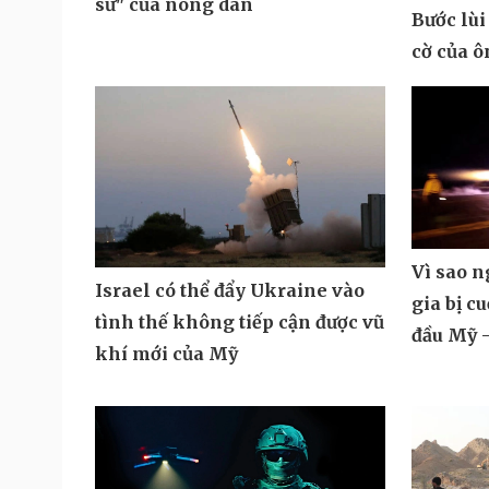
sư" của nông dân
Bước lùi
cờ của 
Vì sao 
Israel có thể đẩy Ukraine vào
gia bị c
tình thế không tiếp cận được vũ
đầu Mỹ -
khí mới của Mỹ