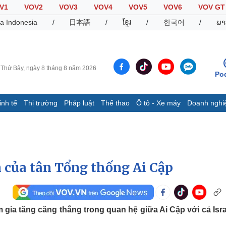
V1
VOV2
VOV3
VOV4
VOV5
VOV6
VOV GT
a Indonesia
/
日本語
/
ខ្មែរ
/
한국어
/
ພາ
Thứ Bảy, ngày 8 tháng 8 năm 2026
Po
inh tế
Thị trường
Pháp luật
Thể thao
Ô tô - Xe máy
Doanh nghi
Thế giới
Multimedia
K
Quan sát
Video
B
Cuộc sống đó đây
Ảnh
K
Hồ sơ
E-Magazine
n của tân Tổng thống Ai Cập
Infographic
Thể thao
Ô tô - Xe máy
D
gia tăng căng thẳng trong quan hệ giữa Ai Cập với cả Isra
Bóng đá
Ô tô
T