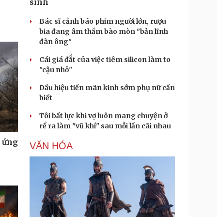
sinh
Bác sĩ cảnh báo phim người lớn, rượu
bia đang âm thầm bào mòn "bản lĩnh
đàn ông"
Cái giá đắt của việc tiêm silicon làm to
"cậu nhỏ"
Dấu hiệu tiền mãn kinh sớm phụ nữ cần
biết
Tôi bất lực khi vợ luôn mang chuyện ở
rể ra làm "vũ khí" sau mỗi lần cãi nhau
u ứng
VĂN HÓA