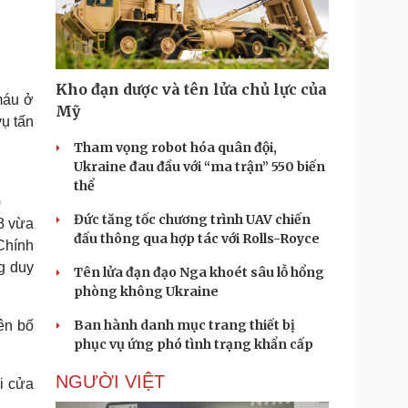
Doanh nghiệp 24h
Tin Công nghệ
Doanh nhân
Trải nghiệm
ì cộng đồng
Chuyển đổi số
Kho đạn dược và tên lửa chủ lực của
máu ở
u lịch
Podcast
Mỹ
ụ tấn
Tư vấn
Câu chuyện thời sự
Săn Tour
Đọc truyện đêm khuya
Tham vọng robot hóa quân đội,
heck-in
Cửa sổ tình yêu
Ukraine đau đầu với “ma trận” 550 biến
Kể chuyện cho bé
thể
Hạt giống tâm hồn
)
Đức tăng tốc chương trình UAV chiến
8 vừa
đấu thông qua hợp tác với Rolls-Royce
Chính
g duy
Tên lửa đạn đạo Nga khoét sâu lỗ hổng
phòng không Ukraine
Ban hành danh mục trang thiết bị
ên bố
phục vụ ứng phó tình trạng khẩn cấp
NGƯỜI VIỆT
i cửa