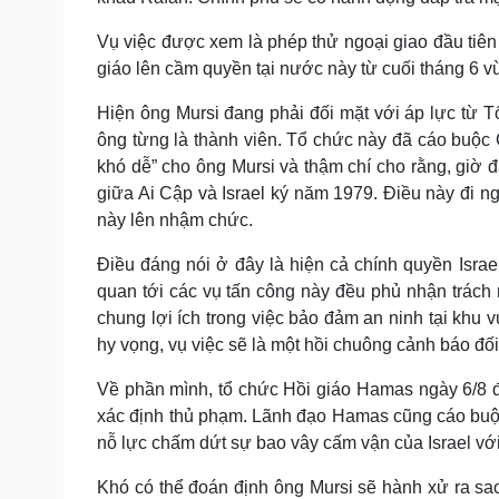
Vụ việc được xem là phép thử ngoại giao đầu tiên
giáo lên cầm quyền tại nước này từ cuối tháng 6 v
Hiện ông Mursi đang phải đối mặt với áp lực từ 
ông từng là thành viên. Tổ chức này đã cáo buộc
khó dễ” cho ông Mursi và thậm chí cho rằng, giờ đ
giữa Ai Cập và Israel ký năm 1979. Điều này đi n
này lên nhậm chức.
Điều đáng nói ở đây là hiện cả chính quyền Isra
quan tới các vụ tấn công này đều phủ nhận trách
chung lợi ích trong việc bảo đảm an ninh tại khu v
hy vọng, vụ việc sẽ là một hồi chuông cảnh báo đối
Về phần mình, tổ chức Hồi giáo Hamas ngày 6/8 đ
xác định thủ phạm. Lãnh đạo Hamas cũng cáo buộc
nỗ lực chấm dứt sự bao vây cấm vận của Israel với
Khó có thể đoán định ông Mursi sẽ hành xử ra sa