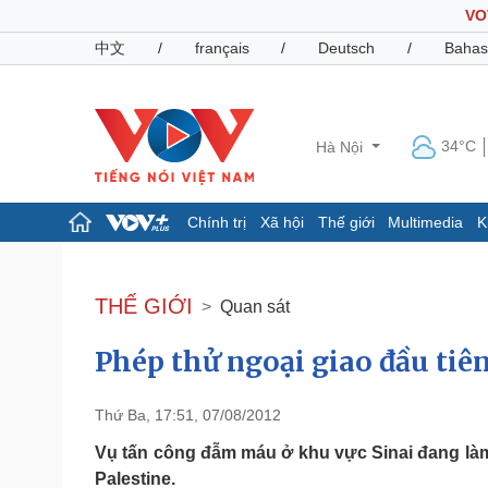
VO
中文
/
français
/
Deutsch
/
Bahas
34°C
Hà Nội
Chính trị
Xã hội
Thế giới
Multimedia
K
Chính trị
Xã hội
Đảng
Tin 24h
THẾ GIỚI
Quan sát
Tổ chức nhân sự
Dự báo thời tiết
Quốc hội
Giáo dục
Phép thử ngoại giao đầu tiê
Nhận diện sự thật
Dấu ấn VOV
Việc làm
Biển đảo
Thứ Ba, 17:51, 07/08/2012
Pháp luật
Quân sự - Quốc phòng
Vụ tấn công đẫm máu ở khu vực Sinai đang làm 
Vụ án
Vũ khí
Palestine.