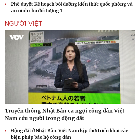
Phê duyệt Kế hoạch bồi dưỡng kiến thức quốc phòng và
an ninh cho đối tượng 1
NGƯỜI VIỆT
Truyền thông Nhật Bản ca ngợi công dân Việt
Du lịch
Podcast
Nam cứu người trong động đất
Tư vấn
Câu chuyện thời sự
Săn Tour
Đọc truyện đêm khuya
Động đất ở Nhật Bản: Việt Nam kịp thời triển khai các
check-in
Cửa sổ tình yêu
biện pháp bảo hộ công dân
Kể chuyện cho bé