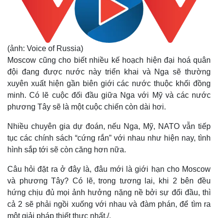
(ảnh: Voice of Russia)
Moscow cũng cho biết nhiều kế hoạch hiện đại hoá quân
đội đang được nước này triển khai và Nga sẽ thường
xuyên xuất hiện gần biên giới các nước thuộc khối đồng
minh. Có lẽ cuộc đối đầu giữa Nga với Mỹ và các nước
phương Tây sẽ là một cuộc chiến còn dài hơi.
Nhiều chuyên gia dự đoán, nếu Nga, Mỹ, NATO vẫn tiếp
tục các chính sách “cứng rắn” với nhau như hiện nay, tình
hình sắp tới sẽ còn căng hơn nữa.
Câu hỏi đặt ra ở đây là, đâu mới là giới hạn cho Moscow
và phương Tây? Có lẽ, trong tương lai, khi 2 bên đều
hứng chịu đủ mọi ảnh hưởng nặng nề bởi sự đối đầu, thì
cả 2 sẽ phải ngồi xuống với nhau và đàm phán, để tìm ra
Pháp luật
Quân sự - Quốc phòng
một giải pháp thiết thực nhất./.