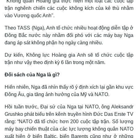
"Không quân Hoàng gia thực hiện một loạt các cuộc tập
trận nghênh chiến các cuộc không kích của kẻ thù nhằm
vào Vương quốc Anh".
Theo TASS (Nga), Anh tổ chức nhiều hoạt động diễn tập ở
Đông Bắc nước này nhằm đối phó với các máy bay Nga
đang áp sát không phận họ ngày càng nhiều.
Dự kiến, Không lực Hoàng gia Anh sẽ tổ chức cuộc tập
trận như vậy theo định kỳ 6 lần trong một năm.
Đối sách của Nga là gì?
Hiển nhiên, Nga đã nhìn thấy rõ ý định xích lại gần khu vực
Đông Âu, gia tăng ảnh hưởng của Mỹ và NATO.
Hồi tuần trước, Đại sứ của Nga tại NATO, ông Aleksandr
Kinh tế
Thị trường
Grushko phát biểu trên kênh truyền hình Đức Das Erste TV
Bất động sản
Giá vàng
rằng: “NATO đã tổ chức hơn 200 cuộc tập trận. Số lượng
Khởi nghiệp
Tiêu dùng
Tỷ giá
máy bay chiến thuật của các lực lượng không quân NATO
Chứng khoán
xuất hiện ở biển Baltic, biển Barents cũng như ở những