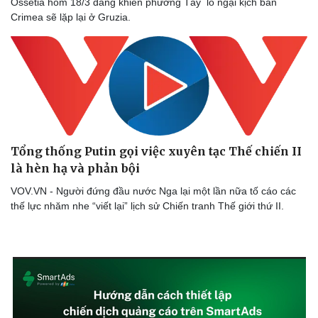
Ossetia hôm 18/3 đang khiến phương Tây lo ngại kịch bản
Crimea sẽ lặp lại ở Gruzia.
Tổng thống Putin gọi việc xuyên tạc Thế chiến II
là hèn hạ và phản bội
VOV.VN - Người đứng đầu nước Nga lại một lần nữa tố cáo các
thế lực nhăm nhe “viết lại” lịch sử Chiến tranh Thế giới thứ II.
Văn hóa
Giải trí
Sân khấu - Điện ảnh
Nghệ sĩ
Văn học
Thời trang
Âm nhạc
Sao Việt
Di sản