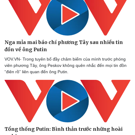
Nga mỉa mai báo chí phương Tây sau nhiều tin
Sức khỏe
Đời sống
đồn về ông Putin
Dinh dưỡng - món ngon
Nhà đẹp
VOV.VN- Trong tuyên bố đầy châm biếm của mình trước phóng
Cây thuốc
Blog
viên phương Tây, ông Peskov không quên nhắc đến mọi tin đồn
Sản phụ khoa
Tình yêu - Gia đình
“điên rồ” liên quan đến ông Putin.
Nhi khoa
Nam khoa
Làm đẹp - giảm cân
Phòng mạch online
Ăn sạch sống khỏe
Tổng thống Putin: Bình thản trước những hoài