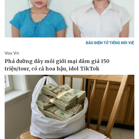
Thể thao
Ô tô - Xe máy
Bóng đá
Ô tô
Lịch thi đấu bóng đá
Xe máy
Thế giới thể thao
Tư vấn
eSports
Hậu trường