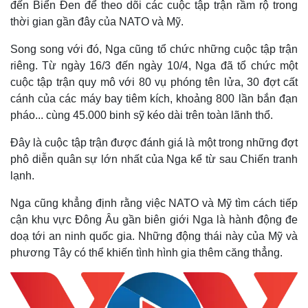
đến Biển Đen để theo dõi các cuộc tập trận rầm rộ trong
thời gian gần đây của NATO và Mỹ.
Song song với đó, Nga cũng tổ chức những cuộc tập trận
riêng. Từ ngày 16/3 đến ngày 10/4, Nga đã tổ chức một
cuộc tập trận quy mô với 80 vụ phóng tên lửa, 30 đợt cất
cánh của các máy bay tiêm kích, khoảng 800 lần bắn đạn
pháo... cùng 45.000 binh sỹ kéo dài trên toàn lãnh thổ.
Đây là cuộc tập trận được đánh giá là một trong những đợt
phô diễn quân sự lớn nhất của Nga kể từ sau Chiến tranh
lạnh.
Nga cũng khẳng định rằng việc NATO và Mỹ tìm cách tiếp
cận khu vực Đông Âu gần biên giới Nga là hành động đe
doạ tới an ninh quốc gia. Những động thái này của Mỹ và
phương Tây có thể khiến tình hình gia thêm căng thẳng.