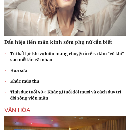
Dấu hiệu tiền mãn kinh sớm phụ nữ cần biết
Tôi bất lực khi vợ luôn mang chuyện ở rể ra làm "vũ khí"
sau mỗi lần cãi nhau
Hoa sữa
Khúc mùa thu
Tình dục tuổi 40+: Khác gì tuổi đôi mươi và cách duy trì
đời sống viên mãn
VĂN HÓA
Cải chính