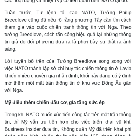
các hoạt động và nhiệm vụ có liên quan đến NATO tại đó.
Tuần trước, Tư lệnh tối cao NATO, Tướng Philip
Breedlove cũng đã nêu rõ rằng phương Tây cần tìm cách
tham gia vào cuộc chiến tranh thông tin với Nga. Theo
tướng Breedlove, cách tấn công hiệu quả lại những thông
tin giả do đối phương đưa ra là phơi bày sự thật ra ánh
sáng.
Lời tuyên bố trên của Tướng Breedlove song song với
việc NATO thành lập sở chỉ huy tác chiến thông tin ở Lavia
khiến nhiều chuyên gia nhận định, khối này đang có ý định
mở thêm một mặt trận thông tin ở khu vực Đông Âu gần
với Nga.
Mỹ điều thêm chiến đấu cơ, gia tăng sức ép
Trong khi NATO muốn xúc tiến công tác trên mặt trận thông
tin, thì Mỹ vẫn ưu tiên hơn cho việc triển khai vũ khí.
Business Insider đưa tin, Không quân Mỹ đã triển khai phi