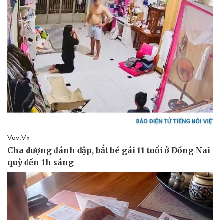
Doanh nghiệp
Công nghệ
Thông tin doanh nghiệp
Sành điệu
Doanh nghiệp 24h
Tin Công nghệ
Doanh nhân
Trải nghiệm
Vì cộng đồng
Chuyển đổi số