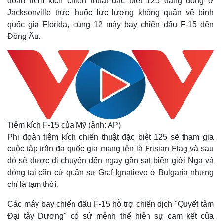
đoàn tiêm kích chiến thuật đặc biệt 125 đang đóng ở
Jacksonville trực thuộc lực lượng không quân vệ binh
quốc gia Florida, cùng 12 máy bay chiến đấu F-15 đến
Đông Âu.
Tiêm kích F-15 của Mỹ (ảnh: AP)
Phi đoàn tiêm kích chiến thuật đặc biệt 125 sẽ tham gia
Thế giới
Multimedia
cuộc tập trận đa quốc gia mang tên là Frisian Flag và sau
Quan sát
Video
đó sẽ được di chuyển đến ngay gần sát biên giới Nga và
Cuộc sống đó đây
Ảnh
đóng tại căn cứ quân sự Graf Ignatievo ở Bulgaria nhưng
Hồ sơ
E-Magazine
chỉ là tạm thời.
Infographic
Các máy bay chiến đấu F-15 hỗ trợ chiến dịch "Quyết tâm
Đại tây Dương" có sứ mệnh thể hiện sự cam kết của