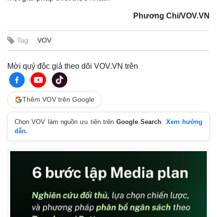
Vụ án
Vũ khí
Tin nóng
Việt Nam
Phương Chi/VOV.VN
Tư vấn luật
Phân tích
Tag:
VOV
Mời quý độc giả theo dõi VOV.VN trên
Thêm VOV trên Google
Chọn VOV làm nguồn ưu tiên trên
Google Search
.
Xem hướng
dẫn.