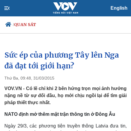
English
QUAN SÁT
/
Sức ép của phương Tây lên Nga
Chính trị
Xã hội
Đảng
Tin 24h
đã đạt tới giới hạn?
Tổ chức nhân sự
Dự báo thời tiết
Quốc hội
Giáo dục
Thứ Ba, 09:48, 31/03/2015
Nhận diện sự thật
Dấu ấn VOV
Việc làm
VOV.VN - Có lẽ chỉ khi 2 bên hứng trọn mọi ảnh hưởng
Biển đảo
nặng nề từ sự đối đầu, họ mới chịu ngồi lại để tìm giải
pháp thiết thực nhất.
NATO định mở thêm mặt trận thông tin ở Đông Âu
Ngày 29/3, các phương tiện truyền thông Latvia đưa tin,