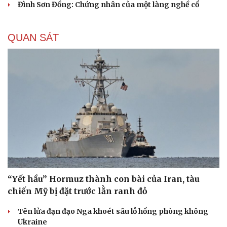
Đình Sơn Đồng: Chứng nhân của một làng nghề cổ
QUAN SÁT
Du lịch
Podcast
“Yết hầu” Hormuz thành con bài của Iran, tàu
chiến Mỹ bị đặt trước lằn ranh đỏ
Tư vấn
Câu chuyện thời sự
Săn Tour
Đọc truyện đêm khuya
Tên lửa đạn đạo Nga khoét sâu lỗ hổng phòng không
check-in
Cửa sổ tình yêu
Ukraine
Kể chuyện cho bé