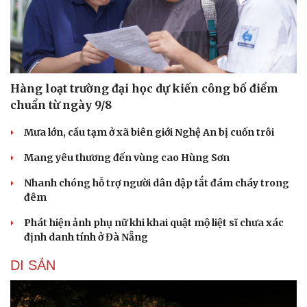
Hàng loạt trường đại học dự kiến công bố điểm
chuẩn từ ngày 9/8
Mưa lớn, cầu tạm ở xã biên giới Nghệ An bị cuốn trôi
Mang yêu thương đến vùng cao Hùng Sơn
Nhanh chóng hỗ trợ người dân dập tắt đám cháy trong
đêm
Văn hóa
Giải trí
Sân khấu - Điện ảnh
Nghệ sĩ
Phát hiện ảnh phụ nữ khi khai quật mộ liệt sĩ chưa xác
Văn học
Thời trang
định danh tính ở Đà Nẵng
Âm nhạc
Sao Việt
Di sản
DI SẢN