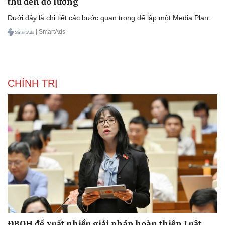
thủ đến đo lường
Dưới đây là chi tiết các bước quan trọng để lập một Media Plan.
| SmartAds
Sức khỏe
Đời sống
CHÍNH TRỊ
Dinh dưỡng - món ngon
Nhà đẹp
Cây thuốc
Blog
Sản phụ khoa
Tình yêu - Gia đình
Nhi khoa
Nam khoa
Làm đẹp - giảm cân
Phòng mạch online
Ăn sạch sống khỏe
ĐBQH đề xuất nhiều giải pháp hoàn thiện Luật