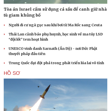
Tòa án Israel cấm sử dụng cá sấu để canh giữ nhà
tù giam khủng bố
Người di cư ngã gục sau khi bơi từ Ma Rốc sang Ceuta
Thái Lan cảnh báo phụ huynh, học sinh về ma túy LSD
“đội lốt” tem hoạt hình
UNESCO vinh danh Sarnath (Ấn Độ) - nơi Đức Phật
thuyết pháp đầu tiên
Trung Quốc đạt đột phá trong phát triển lúa lai vô tính
HỒ SƠ
Cải chính