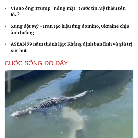
Hạt giống tâm hồn
Vì sao ông Trump “nóng mặt” trước tin Mỹ thiếu tên
lửa?
Xung đột Mỹ - Iran tạo hiệu ứng domino, Ukraine chịu
ảnh hưởng
ASEAN 59 năm thành lập: Khẳng định bản lĩnh và giá trị
sức hút
CUỘC SỐNG ĐÓ ĐÂY