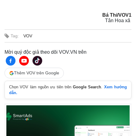
Bá Thi/VOV1
Tân Hoa xã ​
Tag:
VOV
Mời quý độc giả theo dõi VOV.VN trên
Thêm VOV trên Google
Chọn VOV làm nguồn ưu tiên trên
Google Search
.
Xem hướng
Thế giới
Multimedia
dẫn.
Quan sát
Video
Cuộc sống đó đây
Ảnh
Hồ sơ
E-Magazine
Infographic