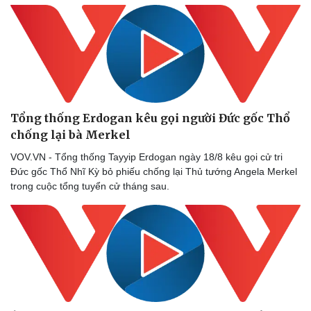
Doanh nghiệp
Công nghệ
Thông tin doanh nghiệp
Sành điệu
Doanh nghiệp 24h
Tin Công nghệ
Doanh nhân
Trải nghiệm
Tổng thống Erdogan kêu gọi người Đức gốc Thổ
Vì cộng đồng
Chuyển đổi số
chống lại bà Merkel
VOV.VN - Tổng thống Tayyip Erdogan ngày 18/8 kêu gọi cử tri
Đức gốc Thổ Nhĩ Kỳ bỏ phiếu chống lại Thủ tướng Angela Merkel
trong cuộc tổng tuyển cử tháng sau.