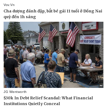
Vụ án
Vũ khí
Tin nóng
Việt Nam
Tư vấn luật
Phân tích