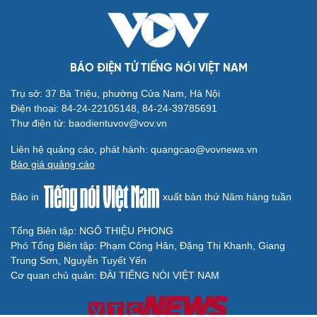
BÁO ĐIỆN TỬ TIẾNG NÓI VIỆT NAM
Trụ sở: 37 Bà Triệu, phường Cửa Nam, Hà Nội
Điện thoại: 84-24-22105148, 84-24-39785691
Thư điện tử: baodientuvov@vov.vn
Liên hệ quảng cáo, phát hành: quangcao@vovnews.vn
Báo giá quảng cáo
Báo in
xuất bản thứ Năm hàng tuần
Tổng Biên tập: NGÔ THIỆU PHONG
Phó Tổng Biên tập: Phạm Công Hân, Đặng Thị Khanh, Giang
Trung Sơn, Nguyễn Tuyết Yến
Cơ quan chủ quản: ĐÀI TIẾNG NÓI VIỆT NAM