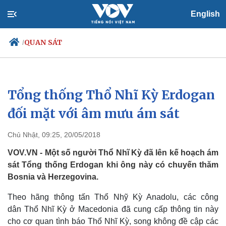
English
QUAN SÁT
/
Tổng thống Thổ Nhĩ Kỳ Erdogan
Chính trị
Xã hội
Đảng
Tin 24h
đối mặt với âm mưu ám sát
Tổ chức nhân sự
Dự báo thời tiết
Quốc hội
Giáo dục
Chủ Nhật, 09:25, 20/05/2018
Nhận diện sự thật
Dấu ấn VOV
Việc làm
VOV.VN - Một số người Thổ Nhĩ Kỳ đã lên kế hoạch ám
Biển đảo
sát Tổng thống Erdogan khi ông này có chuyến thăm
Bosnia và Herzegovina.
Theo hãng thông tấn Thổ Nhỹ Kỳ Anadolu, các công
dân Thổ Nhĩ Kỳ ở Macedonia đã cung cấp thông tin này
cho cơ quan tình báo Thổ Nhĩ Kỳ, song không đề cập các