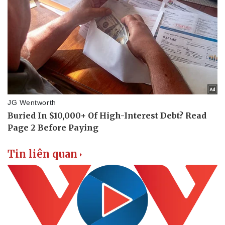
Thể thao
Ô tô - Xe máy
Bóng đá
Ô tô
Lịch thi đấu bóng đá
Xe máy
Thế giới thể thao
Tư vấn
eSports
Hậu trường
Tin liên quan