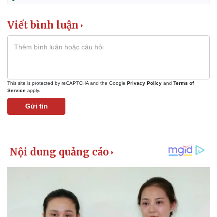
Viết bình luận
This site is protected by reCAPTCHA and the Google
Privacy Policy
and
Terms of
Service
apply.
Gửi tin
Kinh tế
Thị trường
Bất động sản
Giá vàng
Khởi nghiệp
Tiêu dùng
Tỷ giá
Chứng khoán