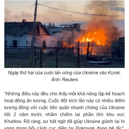
Ngày thứ hai của cuộc tấn công của Ukraine vào Kursk.
Ảnh: Reuters
Thế giới
Multimedia
Quan sát
Video
“Những điều này đều cho thấy một khả năng lập kế hoạch
Cuộc sống đó đây
Ảnh
hoạt động ấn tượng. Cuộc đột kích lần này có nhiều điểm
Hồ sơ
E-Magazine
tương đồng với cuộc tiến quân nhanh chóng của Ukraine
Infographic
hồi 2 năm trước nhằm chiếm lại phần lớn khu vực
Kharkov. Rõ ràng, sự bất ngờ đã giúp Ukraine giành lại hi
vọng trong bối cảnh cục diện tại Pokrovsk đang bế tắc”,