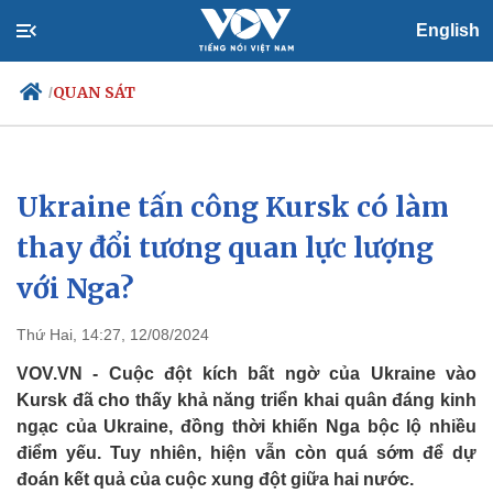
English
QUAN SÁT
/
Ukraine tấn công Kursk có làm
Chính trị
Xã hội
Đảng
Tin 24h
thay đổi tương quan lực lượng
Tổ chức nhân sự
Dự báo thời tiết
với Nga?
Quốc hội
Giáo dục
Nhận diện sự thật
Dấu ấn VOV
Việc làm
Thứ Hai, 14:27, 12/08/2024
Biển đảo
VOV.VN - Cuộc đột kích bất ngờ của Ukraine vào
Kursk đã cho thấy khả năng triển khai quân đáng kinh
ngạc của Ukraine, đồng thời khiến Nga bộc lộ nhiều
điểm yếu. Tuy nhiên, hiện vẫn còn quá sớm để dự
đoán kết quả của cuộc xung đột giữa hai nước.