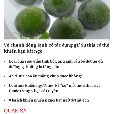
Vỏ chanh đông lạnh có tác dụng gì? Sự thật có thể
khiến bạn bất ngờ
Loại quả siêu giàu tinh bột, ăn xanh vẫn bổ dưỡng đủ
đường lại không lo tăng cân
Acid uric cao ăn măng chua được không?
Loài hoa khiến người mê, kẻ “sợ” mỗi mùa thu là vị
thuốc trong y học cổ truyền
9 lợi ích khiến nhiều người bất ngờ từ thịt ếch
QUAN SÁT