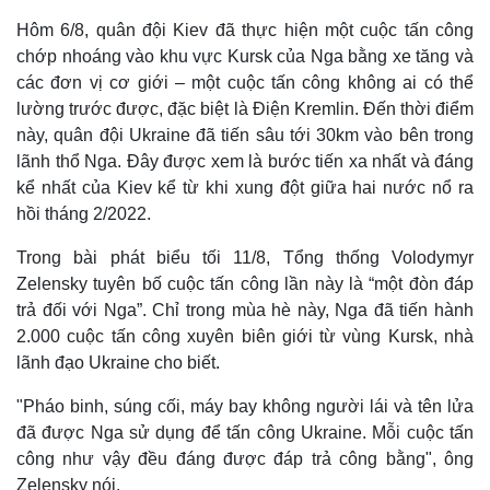
Hôm 6/8, quân đội Kiev đã thực hiện một cuộc tấn công
chớp nhoáng vào khu vực Kursk của Nga bằng xe tăng và
các đơn vị cơ giới – một cuộc tấn công không ai có thể
lường trước được, đặc biệt là Điện Kremlin. Đến thời điểm
này, quân đội Ukraine đã tiến sâu tới 30km vào bên trong
lãnh thổ Nga. Đây được xem là bước tiến xa nhất và đáng
kể nhất của Kiev kể từ khi xung đột giữa hai nước nổ ra
hồi tháng 2/2022.
Trong bài phát biểu tối 11/8, Tổng thống Volodymyr
Zelensky tuyên bố cuộc tấn công lần này là “một đòn đáp
trả đối với Nga”. Chỉ trong mùa hè này, Nga đã tiến hành
2.000 cuộc tấn công xuyên biên giới từ vùng Kursk, nhà
lãnh đạo Ukraine cho biết.
"Pháo binh, súng cối, máy bay không người lái và tên lửa
đã được Nga sử dụng để tấn công Ukraine. Mỗi cuộc tấn
công như vậy đều đáng được đáp trả công bằng", ông
Zelensky nói.