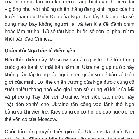
của mình một lần nữa khi được trang bị đủ vũ khí hiện đại
– giống như với những chiến thắng đáng kinh ngạc của họ
trước hạm đội Biển Đen của Nga. Tại đây, Ukraine đã sử
dụng máy bay không người lái và tên lửa để đánh chìm
hoặc làm hư hại 1/3 số tàu Nga, buộc số còn lại phải rút ra
khỏi bán đảo Crimea.
Quân đội Nga bộc lộ điểm yếu
Đến thời điểm này, Moscow đã nắm giữ lợi thế lớn trong
cuộc giao tranh vì mặt trận nằm tại Ukraine, giúp nước này
không cần tập trung các nguồn lực quân sự để bảo vệ biên
giới của mình. Lợi thế chiến trường của Nga được củng cố
suốt nhiều tháng nhờ vào giới hạn sử dụng vũ khí của Mỹ
và phương Tây đối với Ukraine. Với việc các nước này
“bật đèn xanh” cho Ukraine tấn công vào lãnh thổ Nga
bằng vũ khí viện trợ, Kiev đang có cơ hội để đảo ngược lợi
thế vốn có của Moscow.
Cuộc tấn công xuyên biên giới của Ukraine đã khiến Nga