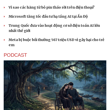
Vì sao các hãng từ bỏ pin tháo rời trên điện thoại?
Microsoft tăng tốc đầu tư hạ tầng AI tại Ấn Độ
Trung Quốc đưa vào hoạt động cơ sở điện toán AI lớn
nhất thế giới
Meta bị buộc bồi thường 567 triệu USD vì gây hại cho trẻ
em
PODCAST
Văn hóa
Giải trí
Sân khấu - Điện ảnh
Nghệ sĩ
Văn học
Thời trang
Âm nhạc
Sao Việt
Di sản