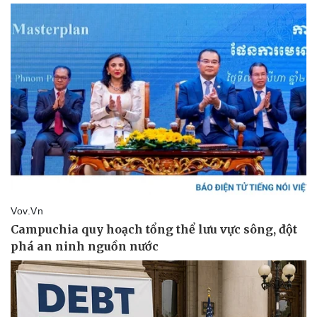
Vụ án
Vũ khí
Tin nóng
Việt Nam
Tư vấn luật
Phân tích