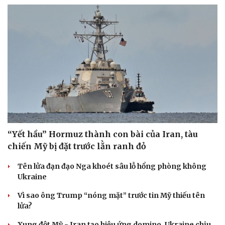
“Yết hầu” Hormuz thành con bài của Iran, tàu
chiến Mỹ bị đặt trước lằn ranh đỏ
Tên lửa đạn đạo Nga khoét sâu lỗ hổng phòng không
Ukraine
Vì sao ông Trump “nóng mặt” trước tin Mỹ thiếu tên
lửa?
Xung đột Mỹ - Iran tạo hiệu ứng domino, Ukraine chịu