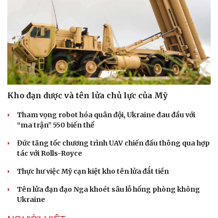
Sức khỏe
Đời sống
Dinh dưỡng - món ngon
Nhà đẹp
Kho đạn dược và tên lửa chủ lực của Mỹ
Cây thuốc
Blog
Sản phụ khoa
Tình yêu - Gia đình
Tham vọng robot hóa quân đội, Ukraine đau đầu với
Nhi khoa
“ma trận” 550 biến thể
Nam khoa
Làm đẹp - giảm cân
Đức tăng tốc chương trình UAV chiến đấu thông qua hợp
Phòng mạch online
tác với Rolls-Royce
Ăn sạch sống khỏe
Thực hư việc Mỹ cạn kiệt kho tên lửa đắt tiền
Tên lửa đạn đạo Nga khoét sâu lỗ hổng phòng không
Ukraine