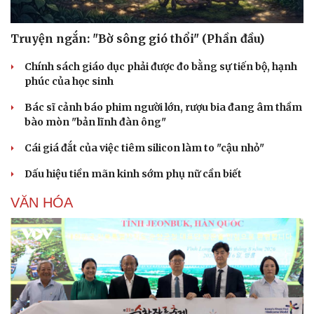
Truyện ngắn: "Bờ sông gió thổi" (Phần đầu)
Chính sách giáo dục phải được đo bằng sự tiến bộ, hạnh
phúc của học sinh
Bác sĩ cảnh báo phim người lớn, rượu bia đang âm thầm
bào mòn "bản lĩnh đàn ông"
Cái giá đắt của việc tiêm silicon làm to "cậu nhỏ"
Dấu hiệu tiền mãn kinh sớm phụ nữ cần biết
VĂN HÓA