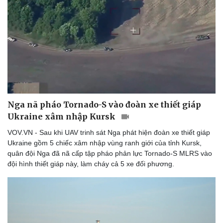
Doanh nghiệp
Công nghệ
Thông tin doanh nghiệp
Sành điệu
Doanh nghiệp 24h
Tin Công nghệ
Doanh nhân
Trải nghiệm
Vì cộng đồng
Chuyển đổi số
Nga nã pháo Tornado-S vào đoàn xe thiết giáp
Ukraine xâm nhập Kursk
VOV.VN - Sau khi UAV trinh sát Nga phát hiện đoàn xe thiết giáp
Ukraine gồm 5 chiếc xâm nhập vùng ranh giới của tỉnh Kursk,
quân đội Nga đã nã cấp tập pháo phản lực Tornado-S MLRS vào
đội hình thiết giáp này, làm cháy cả 5 xe đối phương.