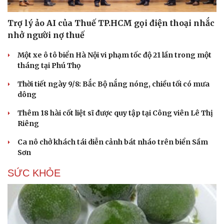
Trợ lý ảo AI của Thuế TP.HCM gọi điện thoại nhắc
nhở người nợ thuế
Một xe ô tô biển Hà Nội vi phạm tốc độ 21 lần trong một
tháng tại Phú Thọ
Thời tiết ngày 9/8: Bắc Bộ nắng nóng, chiều tối có mưa
dông
Thêm 18 hài cốt liệt sĩ được quy tập tại Công viên Lê Thị
Riêng
Ca nô chở khách tái diễn cảnh bát nháo trên biển Sầm
Sơn
SỨC KHỎE
Cải chính