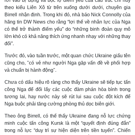
rơi vào bị động và bộc lộ điểm yếu của cấu trúc chỉ huy
theo kiểu Liên Xô từ trên xuống dưới dưới, chuyên gia
Birrell nhận định. Trong khi đó, nhà báo Nick Connolly của
hãng tin DW News cho rằng “lợi thế về nhân lực của Nga
có thể trở thành điểm yếu” do “những binh đoàn quy mô
lớn khó có khả năng thích ứng nhanh nhạy với những thay
đổi”.
Trước đó, vào tuần trước, một quan chức Ukraine giấu tên
cũng cho, "có vẻ như người Nga gặp vấn đề về phối hợp
và chuẩn bị hành động".
Chưa có dấu hiệu rõ ràng cho thấy Ukraine sẽ tiếp tục tấn
công Nga để đổi lấy các cuộc đàm phán hòa bình trong
tương lai, hay nước này sẽ rút lui sau cuộc đột kích để
Nga buộc phải tăng cường phòng thủ dọc biên giới.
Kinh tế
Thị trường
Bất động sản
Giá vàng
Theo ông Birrell, có thể thấy Ukraine đang nỗ lực chứng
Khởi nghiệp
Tiêu dùng
minh cuộc tấn công Kursk là một “quyết định đúng đắn”
Tỷ giá
trong nỗ lực “duy trì sự hiện diện trên tiền tuyến”. Chiến
Chứng khoán