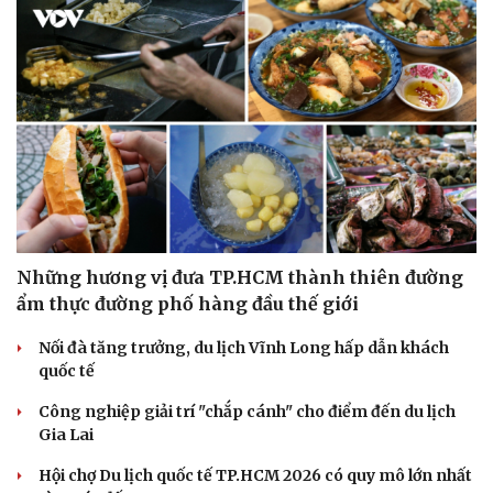
Những hương vị đưa TP.HCM thành thiên đường
ẩm thực đường phố hàng đầu thế giới
Nối đà tăng trưởng, du lịch Vĩnh Long hấp dẫn khách
quốc tế
Du lịch
Podcast
Công nghiệp giải trí "chắp cánh" cho điểm đến du lịch
Tư vấn
Câu chuyện thời sự
Gia Lai
Săn Tour
Đọc truyện đêm khuya
check-in
Cửa sổ tình yêu
Hội chợ Du lịch quốc tế TP.HCM 2026 có quy mô lớn nhất
Kể chuyện cho bé