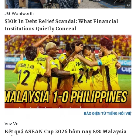
Thể thao
Ô tô - Xe máy
Bóng đá
Ô tô
Lịch thi đấu bóng đá
Xe máy
Thế giới thể thao
Tư vấn
eSports
Hậu trường