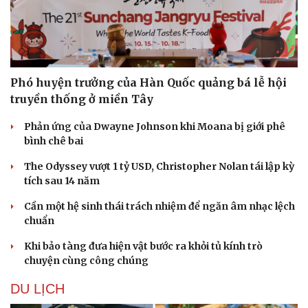
Phó huyện trưởng của Hàn Quốc quảng bá lễ hội
truyền thống ở miền Tây
Phản ứng của Dwayne Johnson khi Moana bị giới phê
bình chê bai
The Odyssey vượt 1 tỷ USD, Christopher Nolan tái lập kỳ
tích sau 14 năm
Cần một hệ sinh thái trách nhiệm để ngăn âm nhạc lệch
chuẩn
Khi bảo tàng đưa hiện vật bước ra khỏi tủ kính trò
chuyện cùng công chúng
DU LỊCH