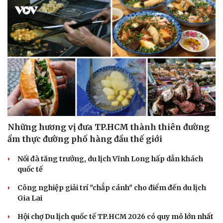
Những hương vị đưa TP.HCM thành thiên đường
ẩm thực đường phố hàng đầu thế giới
Văn hóa
Giải trí
Nối đà tăng trưởng, du lịch Vĩnh Long hấp dẫn khách
Sân khấu - Điện ảnh
Nghệ sĩ
quốc tế
Văn học
Thời trang
Âm nhạc
Sao Việt
Công nghiệp giải trí "chắp cánh" cho điểm đến du lịch
Di sản
Gia Lai
Hội chợ Du lịch quốc tế TP.HCM 2026 có quy mô lớn nhất