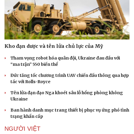
Doanh nghiệp
Công nghệ
Thông tin doanh nghiệp
Sành điệu
Doanh nghiệp 24h
Tin Công nghệ
Kho đạn dược và tên lửa chủ lực của Mỹ
Doanh nhân
Trải nghiệm
Vì cộng đồng
Chuyển đổi số
Tham vọng robot hóa quân đội, Ukraine đau đầu với
“ma trận” 550 biến thể
Đức tăng tốc chương trình UAV chiến đấu thông qua hợp
tác với Rolls-Royce
Tên lửa đạn đạo Nga khoét sâu lỗ hổng phòng không
Ukraine
Ban hành danh mục trang thiết bị phục vụ ứng phó tình
trạng khẩn cấp
NGƯỜI VIỆT