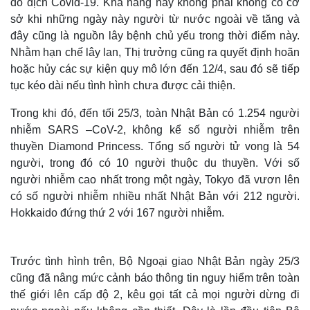
do dịch Covid-19. Khả năng này không phải không có cơ
sở khi những ngày này người từ nước ngoài về tăng và
đây cũng là nguồn lây bệnh chủ yếu trong thời điểm này.
Nhằm hạn chế lây lan, Thị trưởng cũng ra quyết định hoãn
hoặc hủy các sự kiện quy mô lớn đến 12/4, sau đó sẽ tiếp
tục kéo dài nếu tình hình chưa được cải thiện.
Trong khi đó, đến tối 25/3, toàn Nhật Bản có 1.254 người
nhiễm SARS –CoV-2, không kể số người nhiễm trên
thuyền Diamond Princess. Tổng số người tử vong là 54
người, trong đó có 10 người thuộc du thuyền. Với số
người nhiễm cao nhất trong một ngày, Tokyo đã vươn lên
có số người nhiễm nhiều nhất Nhật Bản với 212 người.
Hokkaido đứng thứ 2 với 167 người nhiễm.
Trước tình hình trên, Bộ Ngoại giao Nhật Bản ngày 25/3
cũng đã nâng mức cảnh báo thông tin nguy hiểm trên toàn
thế giới lên cấp độ 2, kêu gọi tất cả mọi người dừng đi