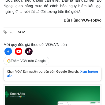
nước ngoài nếu không cần thiết. Đây là lần đầu tiên Bộ
Ngoại giao nâng mức độ cảnh báo nguy hiểm kêu gọi
ngừng đi lại với tất cả đối tượng trên thế giới./.
Bùi Hùng/VOV-Tokyo
Tag:
VOV
Mời quý độc giả theo dõi VOV.VN trên
Thêm VOV trên Google
Thế giới
Multimedia
Chọn VOV làm nguồn ưu tiên trên
Google Search
.
Xem hướng
Quan sát
Video
dẫn.
Cuộc sống đó đây
Ảnh
Hồ sơ
E-Magazine
Infographic