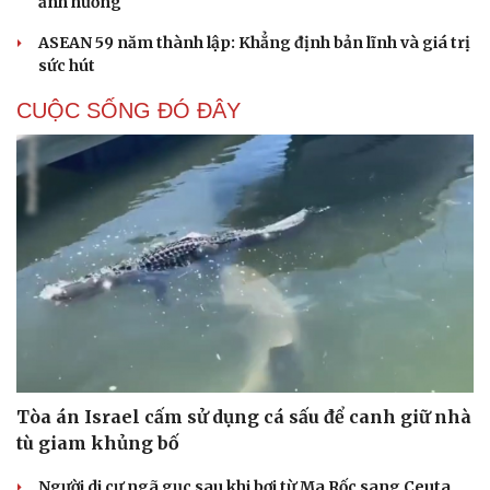
ảnh hưởng
ASEAN 59 năm thành lập: Khẳng định bản lĩnh và giá trị
sức hút
CUỘC SỐNG ĐÓ ĐÂY
Tòa án Israel cấm sử dụng cá sấu để canh giữ nhà
tù giam khủng bố
Cải chính
Người di cư ngã gục sau khi bơi từ Ma Rốc sang Ceuta