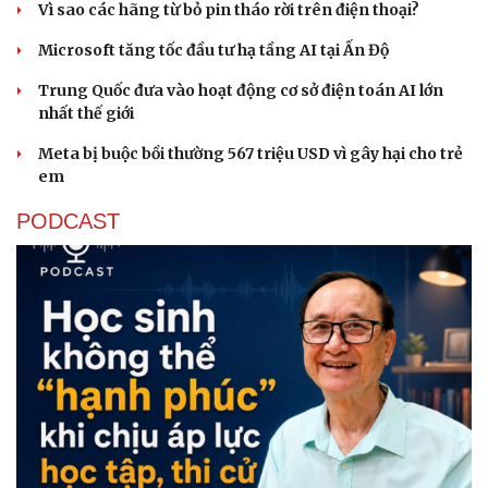
Vì sao các hãng từ bỏ pin tháo rời trên điện thoại?
Microsoft tăng tốc đầu tư hạ tầng AI tại Ấn Độ
Trung Quốc đưa vào hoạt động cơ sở điện toán AI lớn
nhất thế giới
Meta bị buộc bồi thường 567 triệu USD vì gây hại cho trẻ
Sức khỏe
Đời sống
em
Dinh dưỡng - món ngon
Nhà đẹp
PODCAST
Cây thuốc
Blog
Sản phụ khoa
Tình yêu - Gia đình
Nhi khoa
Nam khoa
Làm đẹp - giảm cân
Phòng mạch online
Ăn sạch sống khỏe