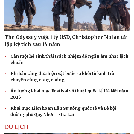
The Odyssey vượt 1 tỷ USD, Christopher Nolan tái
lập kỳ tích sau 14 năm
Cần một hệ sinh thái trách nhiệm để ngăn âm nhạc lệch
chuẩn
Khi bảo tàng đưa hiện vật bước ra khỏi tủ kính trò
chuyện cùng công chúng
Ấn tượng khai mạc Festival võ thuật quốc tế Hà Nội năm
2026
Khai mạc Liên hoan Lân Sư Rồng quốc tế và Lễ hội
đường phố Quy Nhơn - Gia Lai
DU LỊCH