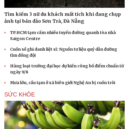
Tìm kiếm 3 nữ du khách mất tích khi đang chụp
ảnh tại bán đảo Sơn Trà, Đà Nẵng
TP.HCM tạm cấm nhiều tuyến đường quanh tòa nhà
Saigon Centre
Cuốn sổ ghi danh liệt sĩ: Nguồn tư liệu quý dẫn đường
tìm đồng đội
Hàng loạt trường đại học dự kiến công bố điểm chuẩn từ
ngày 9/8
Mưa lớn, cầu tạm ở xã biên giới Nghệ An bị cuốn trôi
SỨC KHỎE
Du lịch
Podcast
Tư vấn
Câu chuyện thời sự
Săn Tour
Đọc truyện đêm khuya
check-in
Cửa sổ tình yêu
Kể chuyện cho bé