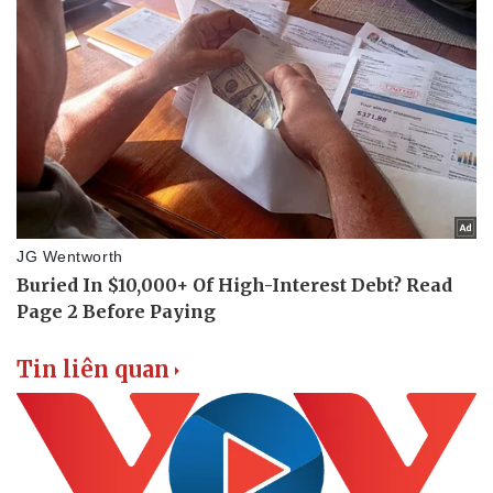
Vụ án
Vũ khí
Tin nóng
Việt Nam
Tư vấn luật
Phân tích
Tin liên quan