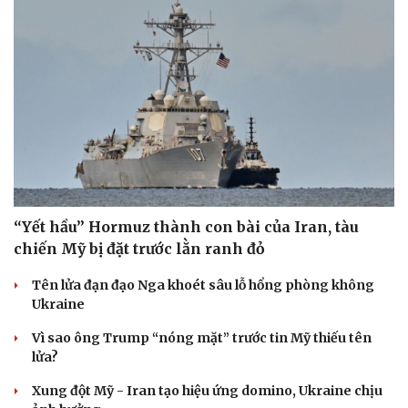
“Yết hầu” Hormuz thành con bài của Iran, tàu
chiến Mỹ bị đặt trước lằn ranh đỏ
Tên lửa đạn đạo Nga khoét sâu lỗ hổng phòng không
Ukraine
Vì sao ông Trump “nóng mặt” trước tin Mỹ thiếu tên
lửa?
Xung đột Mỹ - Iran tạo hiệu ứng domino, Ukraine chịu