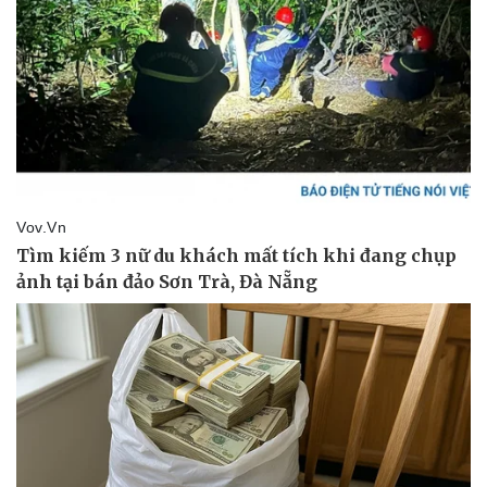
Kinh tế
Thị trường
Bất động sản
Giá vàng
Khởi nghiệp
Tiêu dùng
Tỷ giá
Chứng khoán