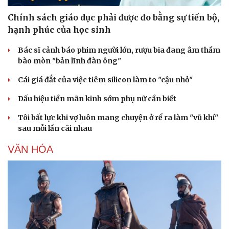
Chính sách giáo dục phải được đo bằng sự tiến bộ,
hạnh phúc của học sinh
Bác sĩ cảnh báo phim người lớn, rượu bia đang âm thầm
bào mòn "bản lĩnh đàn ông"
Cái giá đắt của việc tiêm silicon làm to "cậu nhỏ"
Dấu hiệu tiền mãn kinh sớm phụ nữ cần biết
Tôi bất lực khi vợ luôn mang chuyện ở rể ra làm "vũ khí"
sau mỗi lần cãi nhau
VĂN HÓA