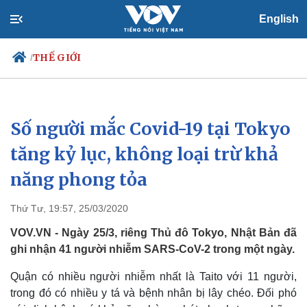
English
THẾ GIỚI
/
Số người mắc Covid-19 tại Tokyo
Chính trị
Xã hội
Đảng
Tin 24h
tăng kỷ lục, không loại trừ khả
Tổ chức nhân sự
Dự báo thời tiết
năng phong tỏa
Quốc hội
Giáo dục
Nhận diện sự thật
Dấu ấn VOV
Việc làm
Thứ Tư, 19:57, 25/03/2020
Biển đảo
VOV.VN - Ngày 25/3, riêng Thủ đô Tokyo, Nhật Bản đã
ghi nhận 41 người nhiễm SARS-CoV-2 trong một ngày.
Quận có nhiều người nhiễm nhất là Taito với 11 người,
trong đó có nhiều y tá và bệnh nhân bị lây chéo. Đối phó