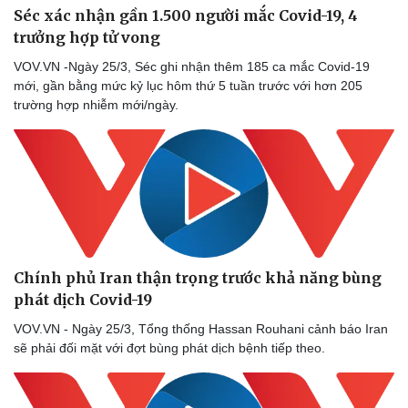
Séc xác nhận gần 1.500 người mắc Covid-19, 4
Thể thao
Ô tô - Xe máy
trưởng hợp tử vong
Bóng đá
Ô tô
Lịch thi đấu bóng đá
Xe máy
VOV.VN -Ngày 25/3, Séc ghi nhận thêm 185 ca mắc Covid-19
Thế giới thể thao
Tư vấn
mới, gần bằng mức kỷ lục hôm thứ 5 tuần trước với hơn 205
eSports
trường hợp nhiễm mới/ngày.
Hậu trường
Chính phủ Iran thận trọng trước khả năng bùng
phát dịch Covid-19
VOV.VN - Ngày 25/3, Tổng thống Hassan Rouhani cảnh báo Iran
sẽ phải đối mặt với đợt bùng phát dịch bệnh tiếp theo.