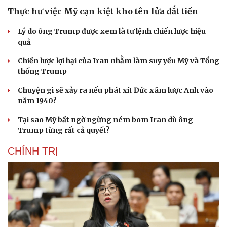
Thực hư việc Mỹ cạn kiệt kho tên lửa đắt tiền
Lý do ông Trump được xem là tư lệnh chiến lược hiệu
quả
Chiến lược lợi hại của Iran nhằm làm suy yếu Mỹ và Tổng
thống Trump
Chuyện gì sẽ xảy ra nếu phát xít Đức xâm lược Anh vào
năm 1940?
Tại sao Mỹ bất ngờ ngừng ném bom Iran dù ông
Trump từng rất cả quyết?
CHÍNH TRỊ