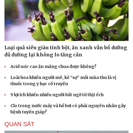
Hạt giống tâm hồn
Loại quả siêu giàu tinh bột, ăn xanh vẫn bổ dưỡng
đủ đường lại không lo tăng cân
Acid uric cao ăn măng chua được không?
Loài hoa khiến người mê, kẻ “sợ” mỗi mùa thu là vị
thuốc trong y học cổ truyền
9 lợi ích khiến nhiều người bất ngờ từ thịt ếch
Clo trong nước máy và hồ bơi có phải nguyên nhân gây
bệnh tuyến giáp?
QUAN SÁT