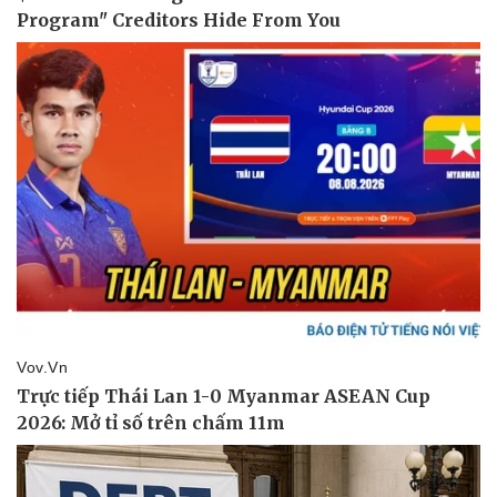
Pháp luật
Quân sự - Quốc phòng
Vụ án
Vũ khí
Tin nóng
Việt Nam
Tư vấn luật
Phân tích