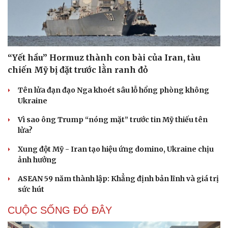
“Yết hầu” Hormuz thành con bài của Iran, tàu
chiến Mỹ bị đặt trước lằn ranh đỏ
Tên lửa đạn đạo Nga khoét sâu lỗ hổng phòng không
Ukraine
Vì sao ông Trump “nóng mặt” trước tin Mỹ thiếu tên
lửa?
Xung đột Mỹ - Iran tạo hiệu ứng domino, Ukraine chịu
ảnh hưởng
ASEAN 59 năm thành lập: Khẳng định bản lĩnh và giá trị
sức hút
CUỘC SỐNG ĐÓ ĐÂY