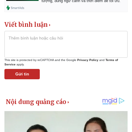
tượng, đúng ngữ cảnh và thời điểm để tối ưu.
Viết bình luận
This site is protected by reCAPTCHA and the Google
Privacy Policy
and
Terms of
Service
apply.
Gửi tin