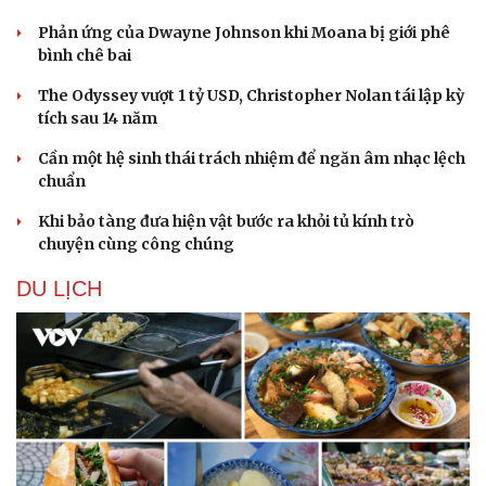
Phản ứng của Dwayne Johnson khi Moana bị giới phê
bình chê bai
The Odyssey vượt 1 tỷ USD, Christopher Nolan tái lập kỳ
tích sau 14 năm
Cần một hệ sinh thái trách nhiệm để ngăn âm nhạc lệch
chuẩn
Khi bảo tàng đưa hiện vật bước ra khỏi tủ kính trò
chuyện cùng công chúng
DU LỊCH