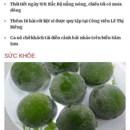
Thời tiết ngày 9/8: Bắc Bộ nắng nóng, chiều tối có mưa
dông
Thêm 18 hài cốt liệt sĩ được quy tập tại Công viên Lê Thị
Riêng
Du lịch
Podcast
Ca nô chở khách tái diễn cảnh bát nháo trên biển Sầm
Tư vấn
Câu chuyện thời sự
Sơn
Săn Tour
Đọc truyện đêm khuya
check-in
Cửa sổ tình yêu
SỨC KHỎE
Kể chuyện cho bé
Hạt giống tâm hồn