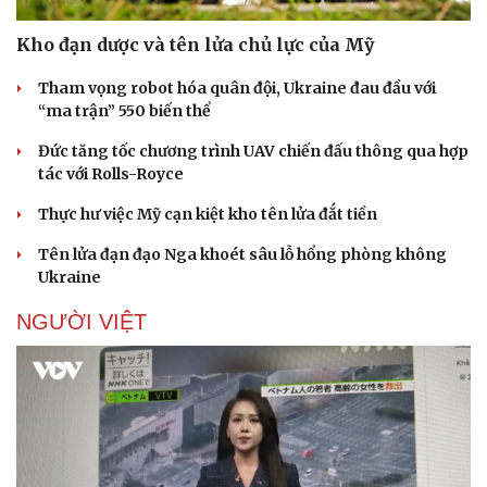
Doanh nhân
Trải nghiệm
Vì cộng đồng
Chuyển đổi số
Kho đạn dược và tên lửa chủ lực của Mỹ
Tham vọng robot hóa quân đội, Ukraine đau đầu với
“ma trận” 550 biến thể
Đức tăng tốc chương trình UAV chiến đấu thông qua hợp
tác với Rolls-Royce
Thực hư việc Mỹ cạn kiệt kho tên lửa đắt tiền
Tên lửa đạn đạo Nga khoét sâu lỗ hổng phòng không
Ukraine
NGƯỜI VIỆT