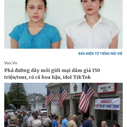
Kinh tế
Thị trường
Bất động sản
Giá vàng
Khởi nghiệp
Tiêu dùng
Tỷ giá
Chứng khoán
Giá cà phê