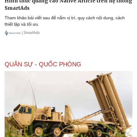
Hình thức quảng cáo Native Article trên hệ thống
SmartAds
Tham khảo bài viết sau để nắm vị trí, quy cách nội dung, cách
thiết lập và tối ưu.
| SmartAds
QUÂN SỰ - QUỐC PHÒNG
Doanh nghiệp
Công nghệ
Thông tin doanh nghiệp
Sành điệu
Doanh nghiệp 24h
Tin Công nghệ