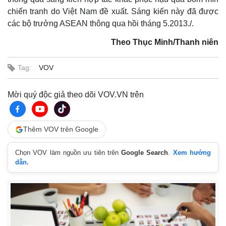
chiến tranh do Việt Nam đề xuất. Sáng kiến này đã được
các bộ trưởng ASEAN thông qua hồi tháng 5.2013./.
Theo Thục Minh/Thanh niên
Tag:
VOV
Mời quý độc giả theo dõi VOV.VN trên
Thêm VOV trên Google
Thế giới
Multimedia
Quan sát
Video
Chọn VOV làm nguồn ưu tiên trên
Google Search
.
Xem hướng
Cuộc sống đó đây
Ảnh
dẫn.
Hồ sơ
E-Magazine
Infographic