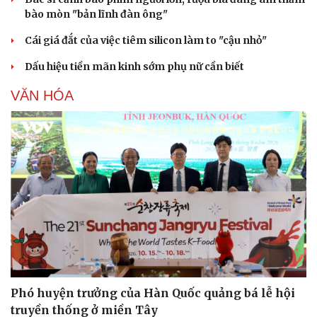
bào mòn "bản lĩnh đàn ông"
Cái giá đắt của việc tiêm silicon làm to "cậu nhỏ"
Dấu hiệu tiền mãn kinh sớm phụ nữ cần biết
VĂN HÓA
Phó huyện trưởng của Hàn Quốc quảng bá lễ hội
truyền thống ở miền Tây