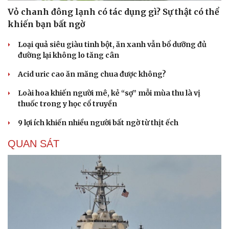
Vỏ chanh đông lạnh có tác dụng gì? Sự thật có thể
khiến bạn bất ngờ
Loại quả siêu giàu tinh bột, ăn xanh vẫn bổ dưỡng đủ
đường lại không lo tăng cân
Acid uric cao ăn măng chua được không?
Loài hoa khiến người mê, kẻ “sợ” mỗi mùa thu là vị
thuốc trong y học cổ truyền
9 lợi ích khiến nhiều người bất ngờ từ thịt ếch
QUAN SÁT