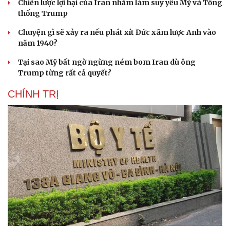
Chiến lược lợi hại của Iran nhằm làm suy yếu Mỹ và Tổng
thống Trump
Chuyện gì sẽ xảy ra nếu phát xít Đức xâm lược Anh vào
năm 1940?
Tại sao Mỹ bất ngờ ngừng ném bom Iran dù ông
Trump từng rất cả quyết?
CHÍNH TRỊ