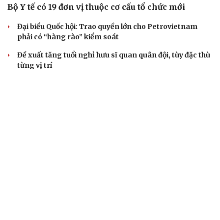
Bộ Y tế có 19 đơn vị thuộc cơ cấu tổ chức mới
Đại biểu Quốc hội: Trao quyền lớn cho Petrovietnam
phải có “hàng rào” kiểm soát
Đề xuất tăng tuổi nghỉ hưu sĩ quan quân đội, tùy đặc thù
từng vị trí
Đại tướng Phan Văn Giang: Cấp phép UAV phải gắn với
định danh để bảo vệ bầu trời
ĐBQH đề xuất nhiều giải pháp hoàn thiện Luật phòng
chống vũ khí hủy diệt hàng loạt
QUAN SÁT