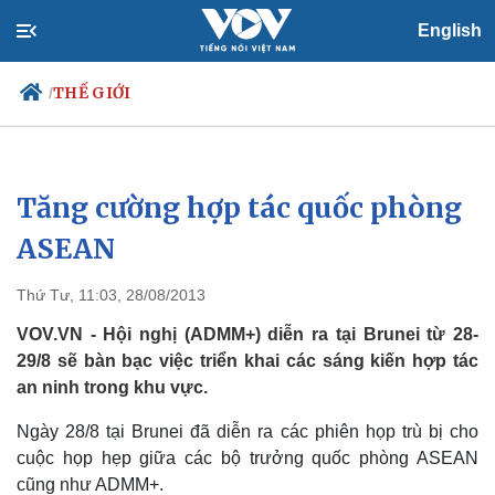
English
THẾ GIỚI
/
Tăng cường hợp tác quốc phòng
Chính trị
Xã hội
Đảng
Tin 24h
ASEAN
Tổ chức nhân sự
Dự báo thời tiết
Quốc hội
Giáo dục
Thứ Tư, 11:03, 28/08/2013
Nhận diện sự thật
Dấu ấn VOV
Việc làm
VOV.VN - Hội nghị (ADMM+) diễn ra tại Brunei từ 28-
Biển đảo
29/8 sẽ bàn bạc việc triển khai các sáng kiến hợp tác
an ninh trong khu vực.
Ngày 28/8 tại Brunei đã diễn ra các phiên họp trù bị cho
cuộc họp hẹp giữa các bộ trưởng quốc phòng ASEAN
cũng như ADMM+.