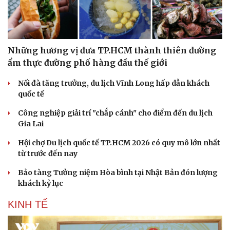
Văn hóa
Giải trí
Những hương vị đưa TP.HCM thành thiên đường
Sân khấu - Điện ảnh
Nghệ sĩ
ẩm thực đường phố hàng đầu thế giới
Văn học
Thời trang
Âm nhạc
Sao Việt
Nối đà tăng trưởng, du lịch Vĩnh Long hấp dẫn khách
Di sản
quốc tế
Công nghiệp giải trí "chắp cánh" cho điểm đến du lịch
Gia Lai
Hội chợ Du lịch quốc tế TP.HCM 2026 có quy mô lớn nhất
từ trước đến nay
Bảo tàng Tưởng niệm Hòa bình tại Nhật Bản đón lượng
khách kỷ lục
KINH TẾ