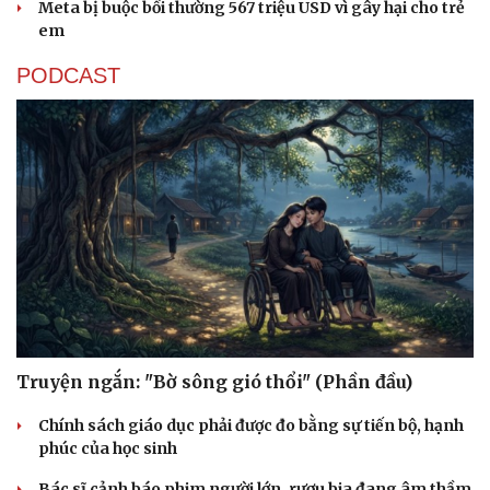
Dinh dưỡng - món ngon
Nhà đẹp
Meta bị buộc bồi thường 567 triệu USD vì gây hại cho trẻ
Cây thuốc
Blog
em
Sản phụ khoa
Tình yêu - Gia đình
Nhi khoa
PODCAST
Nam khoa
Làm đẹp - giảm cân
Phòng mạch online
Ăn sạch sống khỏe
Truyện ngắn: "Bờ sông gió thổi" (Phần đầu)
Chính sách giáo dục phải được đo bằng sự tiến bộ, hạnh
phúc của học sinh
Bác sĩ cảnh báo phim người lớn, rượu bia đang âm thầm