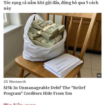
Vụ án
Vũ khí
Tin nóng
Việt Nam
Tư vấn luật
Phân tích