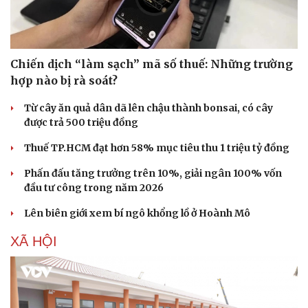
Chiến dịch “làm sạch” mã số thuế: Những trường
hợp nào bị rà soát?
Từ cây ăn quả dân dã lên chậu thành bonsai, có cây
được trả 500 triệu đồng
Thuế TP.HCM đạt hơn 58% mục tiêu thu 1 triệu tỷ đồng
Phấn đấu tăng trưởng trên 10%, giải ngân 100% vốn
đầu tư công trong năm 2026
Lên biên giới xem bí ngô khổng lồ ở Hoành Mô
XÃ HỘI