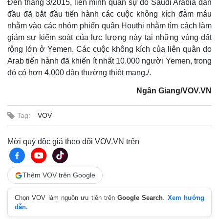
Đến tháng 3/2015, liên minh quân sự do Saudi Arabia dẫn
đầu đã bắt đầu tiến hành các cuộc không kích đẫm máu
nhằm vào các nhóm phiến quân Houthi nhằm tìm cách làm
giảm sự kiểm soát của lực lượng này tại những vùng đất
rộng lớn ở Yemen. Các cuộc không kích của liên quân do
Arab tiến hành đã khiến ít nhất 10.000 người Yemen, trong
đó có hơn 4.000 dân thường thiệt mạng./.
Ngân Giang/VOV.VN
Tag:
VOV
Mời quý độc giả theo dõi VOV.VN trên
Thế giới
Multimedia
Quan sát
Video
Cuộc sống đó đây
Ảnh
Hồ sơ
E-Magazine
Thêm VOV trên Google
Infographic
Chọn VOV làm nguồn ưu tiên trên
Google Search
.
Xem hướng
dẫn.