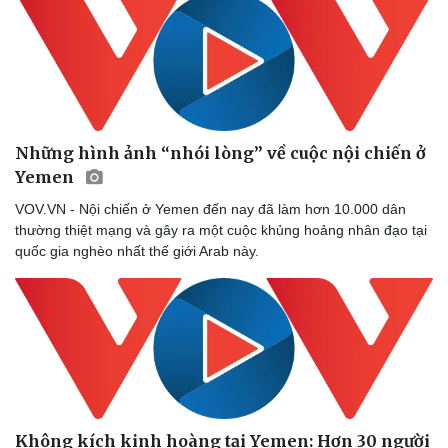
Thể thao
Ô tô - Xe máy
Bóng đá
Ô tô
Lịch thi đấu bóng đá
Xe máy
Thế giới thể thao
Tư vấn
eSports
Hậu trường
Những hình ảnh “nhói lòng” về cuộc nội chiến ở
Yemen
VOV.VN - Nội chiến ở Yemen đến nay đã làm hơn 10.000 dân
thường thiệt mạng và gây ra một cuộc khủng hoảng nhân đạo tại
quốc gia nghèo nhất thế giới Arab này.
Không kích kinh hoàng tại Yemen: Hơn 30 người