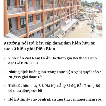
9 trường nội trú liên cấp đang dần hiện hữu tại
các xã biên giới Điện Biên
Sinh viên Việt Nam tại Ấn Độ tham gia Đối thoại Lãnh
đạo trẻ BRICS 3.0
Những định hướng lớn trong thực hiện Nghị quyết số 57-
NQ/TW giai đoạn tới
Du lịch
Podcast
Thời tiết hôm nay 8/8: Hà Nội nắng 35 độ, Bắc Trung Bộ
Tư vấn
Câu chuyện thời sự
có mưa dông cục bộ
Săn Tour
Đọc truyện đêm khuya
Hỗ trợ tâm lý cho bệnh nhân ung thư và người chăm sóc
check-in
Cửa sổ tình yêu
Kể chuyện cho bé