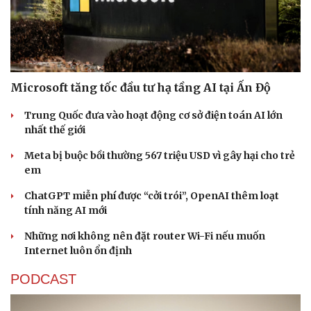
Microsoft tăng tốc đầu tư hạ tầng AI tại Ấn Độ
Sức khỏe
Đời sống
Trung Quốc đưa vào hoạt động cơ sở điện toán AI lớn
Dinh dưỡng - món ngon
Nhà đẹp
nhất thế giới
Cây thuốc
Blog
Sản phụ khoa
Tình yêu - Gia đình
Meta bị buộc bồi thường 567 triệu USD vì gây hại cho trẻ
Nhi khoa
em
Nam khoa
ChatGPT miễn phí được “cởi trói”, OpenAI thêm loạt
Làm đẹp - giảm cân
tính năng AI mới
Phòng mạch online
Ăn sạch sống khỏe
Những nơi không nên đặt router Wi-Fi nếu muốn
Internet luôn ổn định
PODCAST