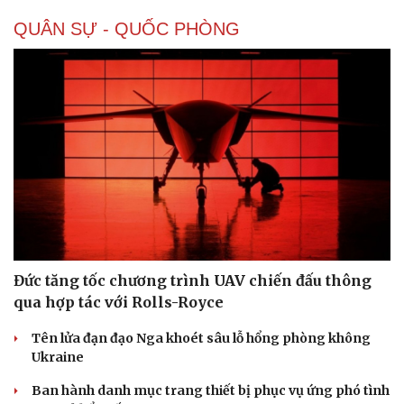
QUÂN SỰ - QUỐC PHÒNG
Doanh nghiệp
Công nghệ
Thông tin doanh nghiệp
Sành điệu
Doanh nghiệp 24h
Tin Công nghệ
Doanh nhân
Trải nghiệm
Vì cộng đồng
Chuyển đổi số
Đức tăng tốc chương trình UAV chiến đấu thông
qua hợp tác với Rolls-Royce
Tên lửa đạn đạo Nga khoét sâu lỗ hổng phòng không
Ukraine
Ban hành danh mục trang thiết bị phục vụ ứng phó tình