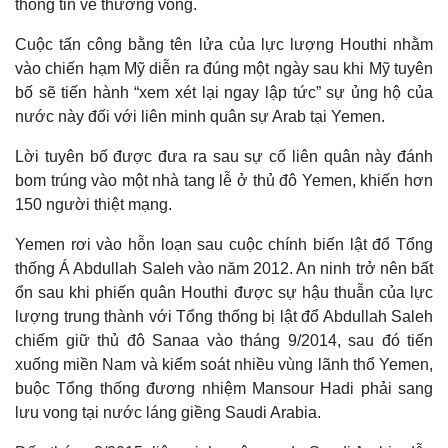
thông tin về thương vong.
Cuộc tấn công bằng tên lửa của lực lượng Houthi nhằm
vào chiến hạm Mỹ diễn ra đúng một ngày sau khi Mỹ tuyên
bố sẽ tiến hành “xem xét lại ngay lập tức” sự ủng hộ của
nước này đối với liên minh quân sự Arab tại Yemen.
Lời tuyên bố được đưa ra sau sự cố liên quân này đánh
bom trúng vào một nhà tang lễ ở thủ đô Yemen, khiến hơn
150 người thiệt mạng.
Yemen rơi vào hỗn loạn sau cuộc chính biến lật đổ Tổng
thống Á Abdullah Saleh vào năm 2012. An ninh trở nên bất
ổn sau khi phiến quân Houthi được sự hậu thuẫn của lực
lượng trung thành với Tổng thống bị lật đổ Abdullah Saleh
chiếm giữ thủ đô Sanaa vào tháng 9/2014, sau đó tiến
xuống miền Nam và kiểm soát nhiều vùng lãnh thổ Yemen,
buộc Tổng thống đương nhiệm Mansour Hadi phải sang
lưu vong tại nước láng giềng Saudi Arabia.