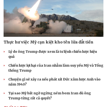
Thực hư việc Mỹ cạn kiệt kho tên lửa đắt tiền
Lý do ông Trump được xem là tư lệnh chiến lược hiệu
quả
Chiến lược lợi hại của Iran nhằm làm suy yếu Mỹ và Tổng
thống Trump
Chuyện gì sẽ xảy ra nếu phát xít Đức xâm lược Anh vào
năm 1940?
Tại sao Mỹ bất ngờ ngừng ném bom Iran dù ông
Trump từng rất cả quyết?