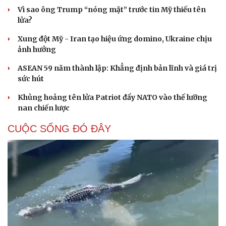
Vì sao ông Trump “nóng mặt” trước tin Mỹ thiếu tên
lửa?
Xung đột Mỹ - Iran tạo hiệu ứng domino, Ukraine chịu
ảnh hưởng
ASEAN 59 năm thành lập: Khẳng định bản lĩnh và giá trị
sức hút
Khủng hoảng tên lửa Patriot đẩy NATO vào thế lưỡng
nan chiến lược
CUỘC SỐNG ĐÓ ĐÂY
Cải chính