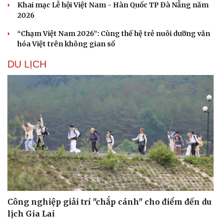
Khai mạc Lễ hội Việt Nam - Hàn Quốc TP Đà Nẵng năm
2026
“Chạm Việt Nam 2026”: Cùng thế hệ trẻ nuôi dưỡng văn
hóa Việt trên không gian số
DU LỊCH
Văn hóa
Giải trí
Sân khấu - Điện ảnh
Nghệ sĩ
Văn học
Thời trang
Âm nhạc
Sao Việt
Di sản
Công nghiệp giải trí "chắp cánh" cho điểm đến du
lịch Gia Lai