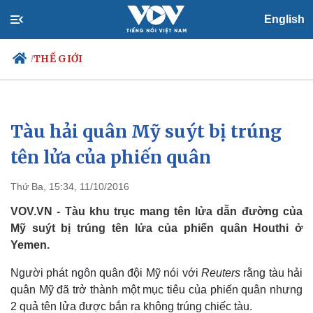
English
THẾ GIỚI
/
Tàu hải quân Mỹ suýt bị trúng
Chính trị
Xã hội
Đảng
Tin 24h
tên lửa của phiến quân
Tổ chức nhân sự
Dự báo thời tiết
Quốc hội
Giáo dục
Thứ Ba, 15:34, 11/10/2016
Nhận diện sự thật
Dấu ấn VOV
Việc làm
VOV.VN - Tàu khu trục mang tên lửa dẫn đường của
Biển đảo
Mỹ suýt bị trúng tên lửa của phiến quân Houthi ở
Yemen.
Người phát ngôn quân đội Mỹ nói với
Reuters
rằng tàu hải
quân Mỹ đã trở thành một mục tiêu của phiến quân nhưng
2 quả tên lửa được bắn ra không trúng chiếc tàu.