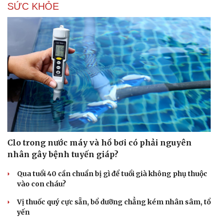
SỨC KHỎE
Hạt giống tâm hồn
Clo trong nước máy và hồ bơi có phải nguyên
nhân gây bệnh tuyến giáp?
Qua tuổi 40 cần chuẩn bị gì để tuổi già không phụ thuộc
vào con cháu?
Vị thuốc quý cực sẵn, bổ dưỡng chẳng kém nhân sâm, tổ
yến