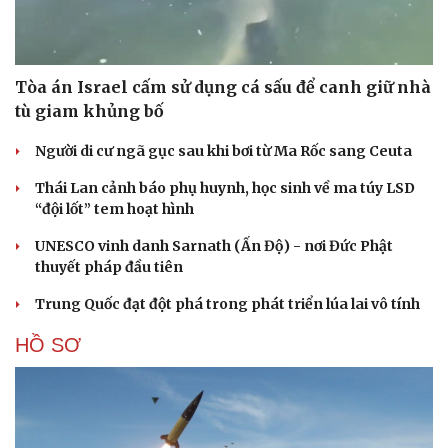
Tòa án Israel cấm sử dụng cá sấu để canh giữ nhà
tù giam khủng bố
Người di cư ngã gục sau khi bơi từ Ma Rốc sang Ceuta
Thái Lan cảnh báo phụ huynh, học sinh về ma túy LSD
“đội lốt” tem hoạt hình
UNESCO vinh danh Sarnath (Ấn Độ) - nơi Đức Phật
thuyết pháp đầu tiên
Trung Quốc đạt đột phá trong phát triển lúa lai vô tính
HỒ SƠ