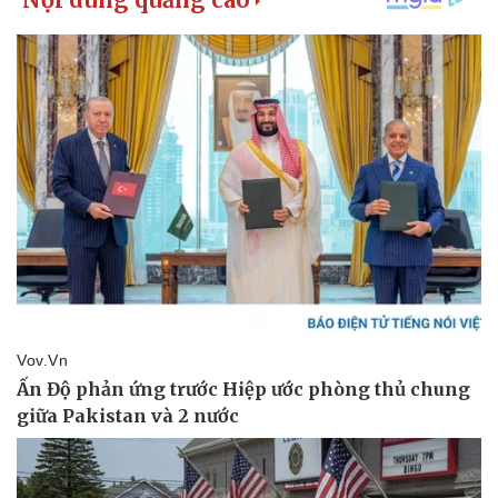
Kinh tế
Thị trường
Bất động sản
Giá vàng
Khởi nghiệp
Tiêu dùng
Tỷ giá
Chứng khoán