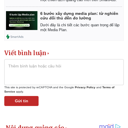
6 bước xây dựng media plan: từ nghiên
cứu đối thủ đến đo lường
Dưới đây là chi tiết các bước quan trọng để lập
một Media Plan.
Viết bình luận
This site is protected by reCAPTCHA and the Google
Privacy Policy
and
Terms of
Service
apply.
Gửi tin