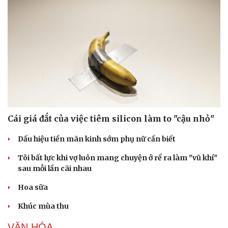
Cái giá đắt của việc tiêm silicon làm to "cậu nhỏ"
Dấu hiệu tiền mãn kinh sớm phụ nữ cần biết
Tôi bất lực khi vợ luôn mang chuyện ở rể ra làm "vũ khí"
sau mỗi lần cãi nhau
Hoa sữa
Khúc mùa thu
VĂN HÓA