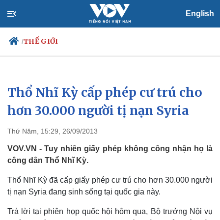
English
THẾ GIỚI
/
Thổ Nhĩ Kỳ cấp phép cư trú cho
Chính trị
Xã hội
Đảng
Tin 24h
hơn 30.000 người tị nạn Syria
Tổ chức nhân sự
Dự báo thời tiết
Quốc hội
Giáo dục
Thứ Năm, 15:29, 26/09/2013
Nhận diện sự thật
Dấu ấn VOV
Việc làm
VOV.VN - Tuy nhiên giấy phép không công nhận họ là
Biển đảo
công dân Thổ Nhĩ Kỳ.
Thổ Nhĩ Kỳ đã cấp giấy phép cư trú cho hơn 30.000 người
tị nạn Syria đang sinh sống tại quốc gia này.
Trả lời tại phiên họp quốc hội hôm qua, Bộ trưởng Nội vụ