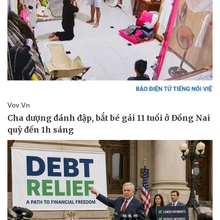
Lịch thi đấu bóng đá
Xe máy
Thế giới thể thao
Tư vấn
eSports
Hậu trường