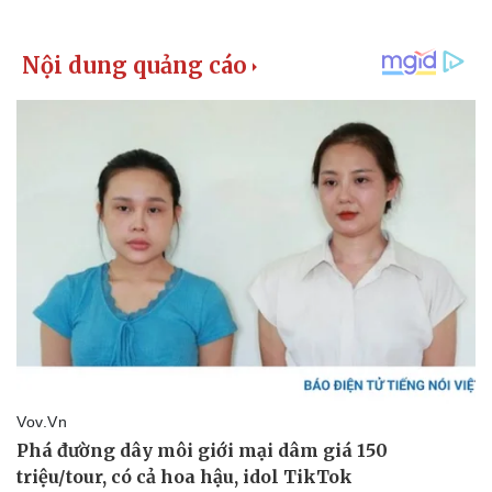
Pháp luật
Quân sự - Quốc phòng
Vụ án
Vũ khí
Tin nóng
Việt Nam
Tư vấn luật
Phân tích