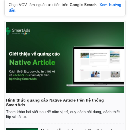
Chọn VOV làm nguồn ưu tiên trên
Google Search
.
Xem hướng
dẫn.
Kinh tế
Thị trường
Hình thức quảng cáo Native Article trên hệ thống
Bất động sản
Giá vàng
SmartAds
Khởi nghiệp
Tiêu dùng
Tham khảo bài viết sau để nắm vị trí, quy cách nội dung, cách thiết
Tỷ giá
lập và tối ưu.
Chứng khoán
Giá cà phê