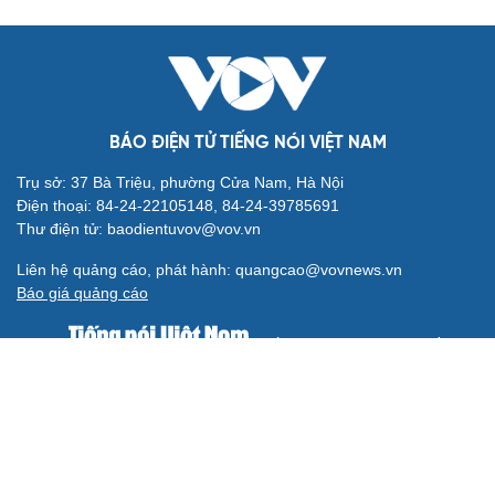
BÁO ĐIỆN TỬ TIẾNG NÓI VIỆT NAM
Trụ sở: 37 Bà Triệu, phường Cửa Nam, Hà Nội
Điện thoại: 84-24-22105148, 84-24-39785691
Thư điện tử: baodientuvov@vov.vn
Liên hệ quảng cáo, phát hành: quangcao@vovnews.vn
Báo giá quảng cáo
Báo in
xuất bản thứ Năm hàng tuần
Tổng Biên tập: NGÔ THIỆU PHONG
Phó Tổng Biên tập: Phạm Công Hân, Đặng Thị Khanh, Giang
Trung Sơn, Nguyễn Tuyết Yến
Cơ quan chủ quản: ĐÀI TIẾNG NÓI VIỆT NAM