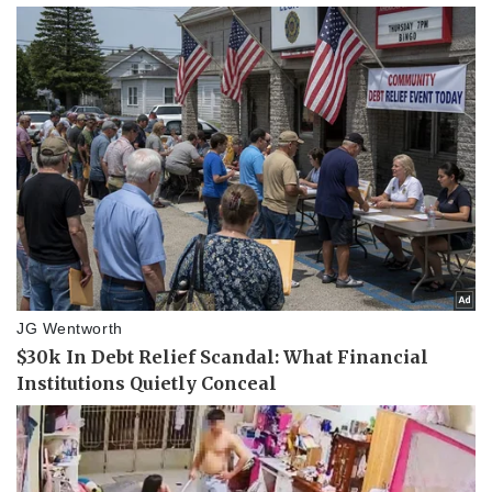
Thể thao
Ô tô - Xe máy
Bóng đá
Ô tô