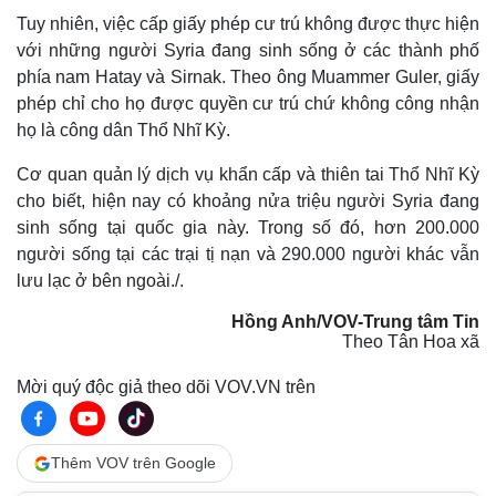
Tuy nhiên, việc cấp giấy phép cư trú không được thực hiện
với những người Syria đang sinh sống ở các thành phố
Thế giới
Multimedia
phía nam Hatay và Sirnak. Theo ông Muammer Guler, giấy
Quan sát
Video
phép chỉ cho họ được quyền cư trú chứ không công nhận
Cuộc sống đó đây
Ảnh
họ là công dân Thổ Nhĩ Kỳ.
Hồ sơ
E-Magazine
Infographic
Cơ quan quản lý dịch vụ khẩn cấp và thiên tai Thổ Nhĩ Kỳ
cho biết, hiện nay có khoảng nửa triệu người Syria đang
sinh sống tại quốc gia này. Trong số đó, hơn 200.000
người sống tại các trại tị nạn và 290.000 người khác vẫn
lưu lạc ở bên ngoài./.
Hồng Anh/VOV-Trung tâm Tin
Theo Tân Hoa xã
Mời quý độc giả theo dõi VOV.VN trên
Thêm VOV trên Google