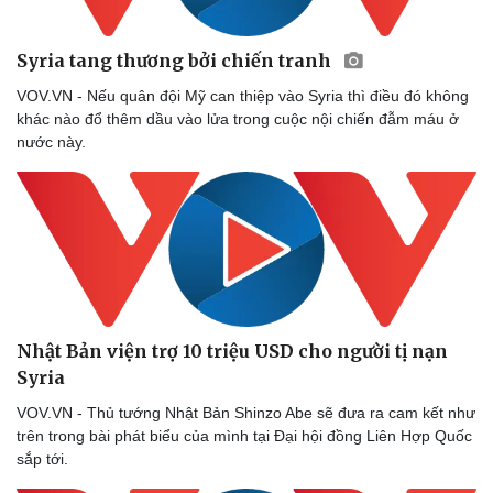
Syria tang thương bởi chiến tranh
VOV.VN - Nếu quân đội Mỹ can thiệp vào Syria thì điều đó không
khác nào đổ thêm dầu vào lửa trong cuộc nội chiến đẫm máu ở
nước này.
Nhật Bản viện trợ 10 triệu USD cho người tị nạn
Syria
VOV.VN - Thủ tướng Nhật Bản Shinzo Abe sẽ đưa ra cam kết như
trên trong bài phát biểu của mình tại Đại hội đồng Liên Hợp Quốc
sắp tới.
Văn hóa
Giải trí
Sân khấu - Điện ảnh
Nghệ sĩ