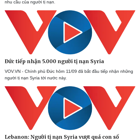
nhu cầu của người tị nạn.
Đức tiếp nhận 5.000 người tị nạn Syria
VOV.VN - Chính phủ Đức hôm 11/09 đã bắt đầu tiếp nhận những
Du lịch
Podcast
người tị nạn Syria tới nước này.
Tư vấn
Câu chuyện thời sự
Săn Tour
Đọc truyện đêm khuya
check-in
Cửa sổ tình yêu
Kể chuyện cho bé
Hạt giống tâm hồn
Lebanon: Người tị nạn Syria vượt quá con số