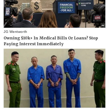
Doanh nghiệp
Công nghệ
Thông tin doanh nghiệp
Sành điệu
Doanh nghiệp 24h
Tin Công nghệ
Doanh nhân
Trải nghiệm
Vì cộng đồng
Chuyển đổi số