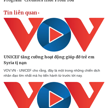
Tin liên quan
Sức khỏe
Đời sống
Dinh dưỡng - món ngon
Nhà đẹp
Cây thuốc
Blog
Sản phụ khoa
Tình yêu - Gia đình
Nhi khoa
Nam khoa
Làm đẹp - giảm cân
Phòng mạch online
UNICEF tăng cường hoạt động giúp đỡ trẻ em
Ăn sạch sống khỏe
Syria tị nạn
VOV.VN - UNICEF cho rằng, đây là một trong những chiến dịch
nhân đạo lớn nhất mà họ tiến hành từ trước tới nay.