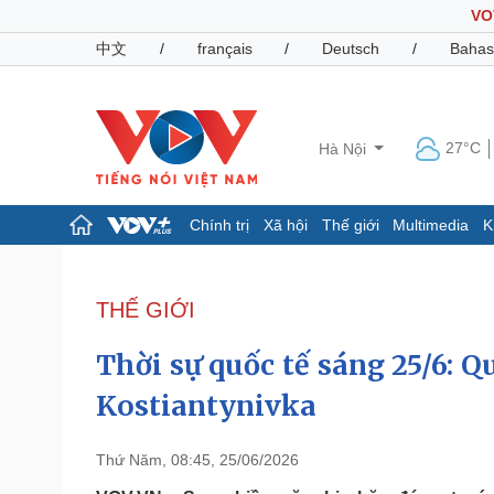
VO
中文
/
français
/
Deutsch
/
Bahas
27°C
Hà Nội
Chính trị
Xã hội
Thế giới
Multimedia
K
Chính trị
Xã hội
Đảng
Tin 24h
THẾ GIỚI
Tổ chức nhân sự
Dự báo thời tiết
Quốc hội
Giáo dục
Thời sự quốc tế sáng 25/6: 
Nhận diện sự thật
Dấu ấn VOV
Việc làm
Kostiantynivka
Biển đảo
Pháp luật
Quân sự - Quốc phòng
Thứ Năm, 08:45, 25/06/2026
Vụ án
Vũ khí