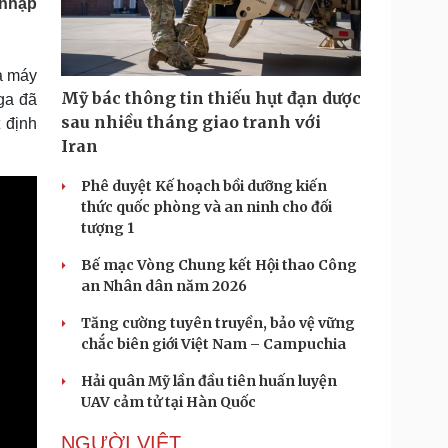
 nhập
Doanh nghiệp 24h
Tin Công nghệ
Doanh nhân
Trải nghiệm
ì cộng đồng
Chuyển đổi số
à máy
Mỹ bác thông tin thiếu hụt đạn dược
ga đã
u lịch
Podcast
sau nhiều tháng giao tranh với
 định
Tư vấn
Câu chuyện thời sự
Iran
Săn Tour
Đọc truyện đêm khuya
heck-in
Cửa sổ tình yêu
Phê duyệt Kế hoạch bồi dưỡng kiến
Kể chuyện cho bé
thức quốc phòng và an ninh cho đối
Hạt giống tâm hồn
tượng 1
Bế mạc Vòng Chung kết Hội thao Công
an Nhân dân năm 2026
Tăng cường tuyên truyền, bảo vệ vững
chắc biên giới Việt Nam – Campuchia
Hải quân Mỹ lần đầu tiên huấn luyện
UAV cảm tử tại Hàn Quốc
NGƯỜI VIỆT