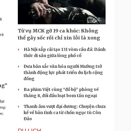
u
Từ vụ MCK gỡ 19 ca khúc: Không
rẻ
thể gây sốc rồi chỉ xin lỗi là xong
Hà Nội sắp cải tạo 131 vòm cầu đá: Đánh
thức di sản giữa lòng phố cổ
Đưa bản sắc văn hóa người Mường trở
thành động lực phát triển du lịch cộng
đồng
ng”
Ba phim Việt cùng “đổ bộ” phòng vé
tháng 8, đối đầu loạt bom tấn ngoại
đạt
Thanh âm vượt đại dương: Chuyện chưa
ump
kể về bản tình ca từ chốn ngục tù Côn
ợc
Đảo
DU LỊCH