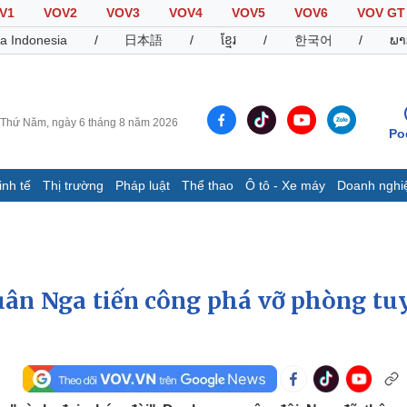
V1
VOV2
VOV3
VOV4
VOV5
VOV6
VOV GT
a Indonesia
/
日本語
/
ខ្មែរ
/
한국어
/
ພາ
Thứ Năm, ngày 6 tháng 8 năm 2026
Po
inh tế
Thị trường
Pháp luật
Thể thao
Ô tô - Xe máy
Doanh nghi
Thế giới
Multimedia
K
Quan sát
Video
B
Cuộc sống đó đây
Ảnh
K
Hồ sơ
E-Magazine
Quân Nga tiến công phá vỡ phòng tu
Infographic
Thể thao
Ô tô - Xe máy
D
Bóng đá
Ô tô
T