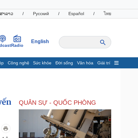
ສາລາວ
/
Русский
/
Español
/
ไทย
English
dcast
Radio
ệp
Công nghệ
Sức khỏe
Đời sống
Văn hóa
Giải trí
inh tế
Thị trường
ất động sản
Giá vàng
hởi nghiệp
Tiêu dùng
Tỷ giá
yến
QUÂN SỰ - QUỐC PHÒNG
Chứng khoán
Giá cà phê
oanh nghiệp
Công nghệ
hông tin doanh nghiệp
Sành điệu