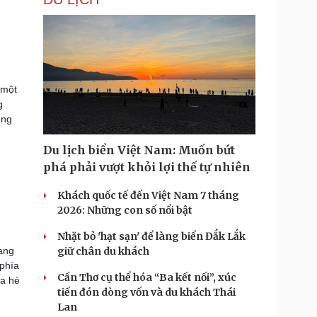
 một
g
ọng
Du lịch biển Việt Nam: Muốn bứt
phá phải vượt khỏi lợi thế tự nhiên
Khách quốc tế đến Việt Nam 7 tháng
2026: Những con số nổi bật
Nhặt bỏ 'hạt sạn' để làng biển Đắk Lắk
ang
giữ chân du khách
 phía
Cần Thơ cụ thể hóa “Ba kết nối”, xúc
ùa hè
tiến đón dòng vốn và du khách Thái
Lan