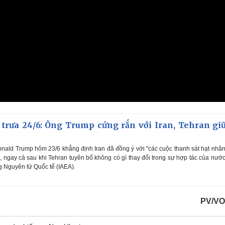
 trưa 24/6: Ông Trump cứng rắn với Iran, Tehran giữ
nald Trump hôm 23/6 khẳng định Iran đã đồng ý với "các cuộc thanh sát hạt nhâ
", ngay cả sau khi Tehran tuyên bố không có gì thay đổi trong sự hợp tác của nướ
 Nguyên tử Quốc tế (IAEA).
PV/VO