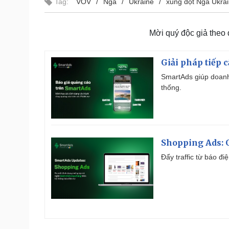
Tag:
VOV
Nga
Ukraine
xung đột Nga Ukra
Mời quý độc giả theo
Giải pháp tiếp 
SmartAds giúp doanh
thống.
Shopping Ads: G
Đẩy traffic từ báo đ