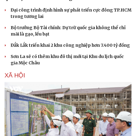
Đại công trình định hình sự phát triển cực đông TP.HCM
trong tương lai
Bộ trưởng Bộ Tài chính: Dự trữ quốc gia không thể chỉ
mãi là gạo, lều bạt
Đắk Lắk triển khai 2 khu công nghiệp hơn 7.400 tỷ đồng
Sơn La sẽ có thêm khu đô thị mới tại Khu du lịch quốc
gia Mộc Châu
XÃ HỘI
Văn hóa
Giải trí
Sân khấu - Điện ảnh
Nghệ sĩ
Văn học
Thời trang
Âm nhạc
Sao Việt
Di sản