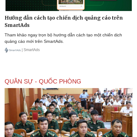
Thể thao
Ô tô - Xe máy
Bóng đá
Ô tô
Hướng dẫn cách tạo chiến dịch quảng cáo trên
Lịch thi đấu bóng đá
Xe máy
SmartAds
Thế giới thể thao
Tư vấn
eSports
Tham khảo ngay trọn bộ hướng dẫn cách tạo một chiến dịch
Hậu trường
quảng cáo mới trên SmartAds.
| SmartAds
QUÂN SỰ - QUỐC PHÒNG