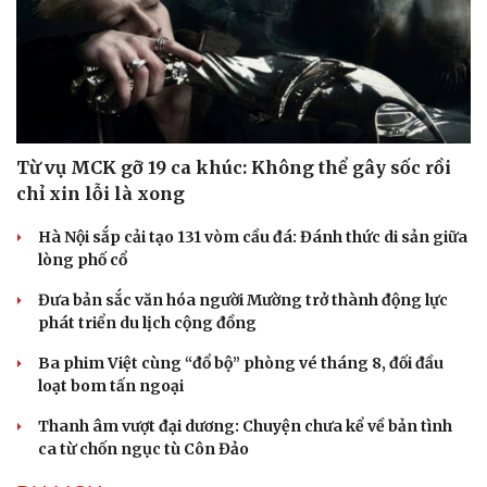
Từ vụ MCK gỡ 19 ca khúc: Không thể gây sốc rồi
Sức khỏe
Đời sống
chỉ xin lỗi là xong
Dinh dưỡng - món ngon
Nhà đẹp
Cây thuốc
Blog
Hà Nội sắp cải tạo 131 vòm cầu đá: Đánh thức di sản giữa
Sản phụ khoa
Tình yêu - Gia đình
lòng phố cổ
Nhi khoa
Nam khoa
Đưa bản sắc văn hóa người Mường trở thành động lực
Làm đẹp - giảm cân
phát triển du lịch cộng đồng
Phòng mạch online
Ăn sạch sống khỏe
Ba phim Việt cùng “đổ bộ” phòng vé tháng 8, đối đầu
loạt bom tấn ngoại
Thanh âm vượt đại dương: Chuyện chưa kể về bản tình
ca từ chốn ngục tù Côn Đảo