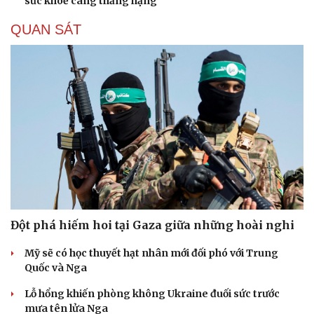
sức khoẻ càng thăng hạng
QUAN SÁT
Đột phá hiếm hoi tại Gaza giữa những hoài nghi
Du lịch
Podcast
Mỹ sẽ có học thuyết hạt nhân mới đối phó với Trung
Tư vấn
Câu chuyện thời sự
Quốc và Nga
Săn Tour
Đọc truyện đêm khuya
Lỗ hổng khiến phòng không Ukraine đuối sức trước
check-in
Cửa sổ tình yêu
mưa tên lửa Nga
Kể chuyện cho bé