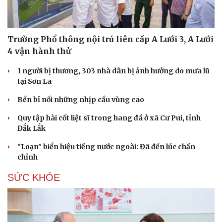
Trường Phổ thông nội trú liên cấp A Lưới 3, A Lưới
4 vận hành thử
1 người bị thương, 303 nhà dân bị ảnh hưởng do mưa lũ
tại Sơn La
Bền bỉ nối những nhịp cầu vùng cao
Quy tập hài cốt liệt sĩ trong hang đá ở xã Cư Pui, tỉnh
Đắk Lắk
"Loạn" biển hiệu tiếng nước ngoài: Đã đến lúc chấn
chỉnh
SỨC KHỎE