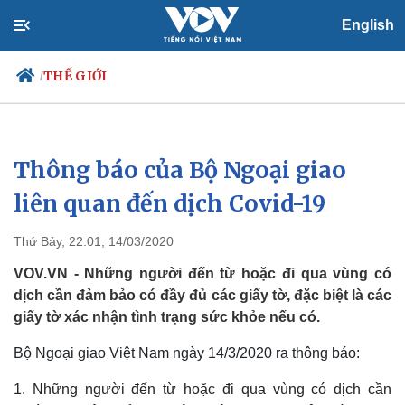
English
THẾ GIỚI
/
Thông báo của Bộ Ngoại giao
Chính trị
Xã hội
Đảng
Tin 24h
liên quan đến dịch Covid-19
Tổ chức nhân sự
Dự báo thời tiết
Quốc hội
Giáo dục
Thứ Bảy, 22:01, 14/03/2020
Nhận diện sự thật
Dấu ấn VOV
Việc làm
VOV.VN - Những người đến từ hoặc đi qua vùng có
Biển đảo
dịch cần đảm bảo có đầy đủ các giấy tờ, đặc biệt là các
giấy tờ xác nhận tình trạng sức khỏe nếu có.
Bộ Ngoại giao Việt Nam ngày 14/3/2020 ra thông báo:
1. Những người đến từ hoặc đi qua vùng có dịch cần