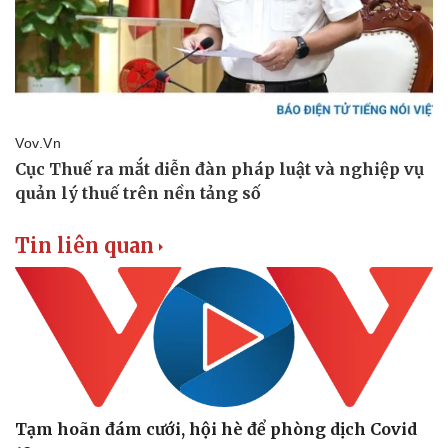
Vụ án
Vũ khí
Tin nóng
Việt Nam
Tư vấn luật
Phân tích
Tin liên quan
Tạm hoãn đám cưới, hội hè để phòng dịch Covid