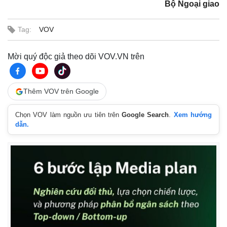
Bộ Ngoại giao
Tag:
VOV
Mời quý độc giả theo dõi VOV.VN trên
Thêm VOV trên Google
Chọn VOV làm nguồn ưu tiên trên
Google Search
.
Xem hướng
dẫn.
Thế giới
Multimedia
Quan sát
Video
Cuộc sống đó đây
Ảnh
Hồ sơ
E-Magazine
Infographic