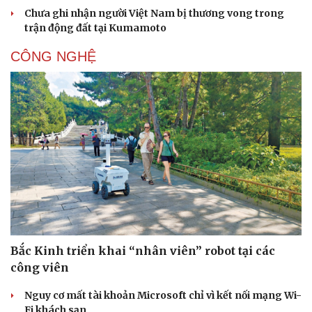
Chưa ghi nhận người Việt Nam bị thương vong trong
trận động đất tại Kumamoto
CÔNG NGHỆ
Doanh nghiệp
Công nghệ
Thông tin doanh nghiệp
Sành điệu
Doanh nghiệp 24h
Tin Công nghệ
Doanh nhân
Trải nghiệm
Vì cộng đồng
Chuyển đổi số
Bắc Kinh triển khai “nhân viên” robot tại các
công viên
Nguy cơ mất tài khoản Microsoft chỉ vì kết nối mạng Wi-
Fi khách sạn