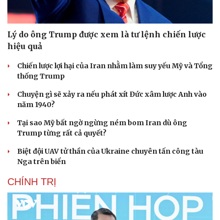
Lý do ông Trump được xem là tư lệnh chiến lược
hiệu quả
Chiến lược lợi hại của Iran nhằm làm suy yếu Mỹ và Tổng
thống Trump
Chuyện gì sẽ xảy ra nếu phát xít Đức xâm lược Anh vào
năm 1940?
Tại sao Mỹ bất ngờ ngừng ném bom Iran dù ông
Trump từng rất cả quyết?
Biệt đội UAV tử thần của Ukraine chuyên tấn công tàu
Nga trên biển
CHÍNH TRỊ
Cải chính