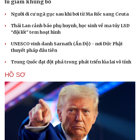
tù giam khủng bố
Người di cư ngã gục sau khi bơi từ Ma Rốc sang Ceuta
Thái Lan cảnh báo phụ huynh, học sinh về ma túy LSD
“đội lốt” tem hoạt hình
UNESCO vinh danh Sarnath (Ấn Độ) - nơi Đức Phật
thuyết pháp đầu tiên
Trung Quốc đạt đột phá trong phát triển lúa lai vô tính
HỒ SƠ