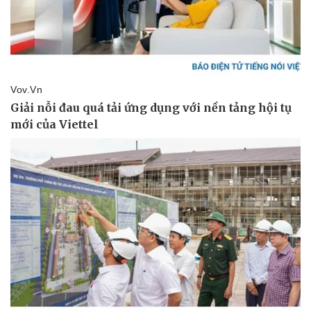
Kinh tế
Thị trường
Bất động sản
Giá vàng
Khởi nghiệp
Tiêu dùng
Tỷ giá
Chứng khoán