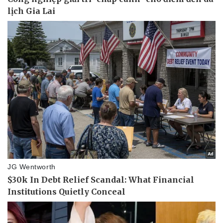
Kinh tế
Thị trường
Bất động sản
Giá vàng
Khởi nghiệp
Tiêu dùng
Tỷ giá
Chứng khoán