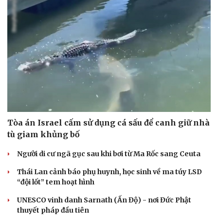
Tòa án Israel cấm sử dụng cá sấu để canh giữ nhà
tù giam khủng bố
Người di cư ngã gục sau khi bơi từ Ma Rốc sang Ceuta
Thái Lan cảnh báo phụ huynh, học sinh về ma túy LSD
“đội lốt” tem hoạt hình
UNESCO vinh danh Sarnath (Ấn Độ) - nơi Đức Phật
thuyết pháp đầu tiên