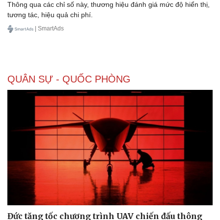
Thông qua các chỉ số này, thương hiệu đánh giá mức độ hiển thị,
Thể thao
Ô tô - Xe máy
tương tác, hiệu quả chi phí.
Bóng đá
Ô tô
| SmartAds
Lịch thi đấu bóng đá
Xe máy
Thế giới thể thao
Tư vấn
eSports
Hậu trường
QUÂN SỰ - QUỐC PHÒNG
Đức tăng tốc chương trình UAV chiến đấu thông