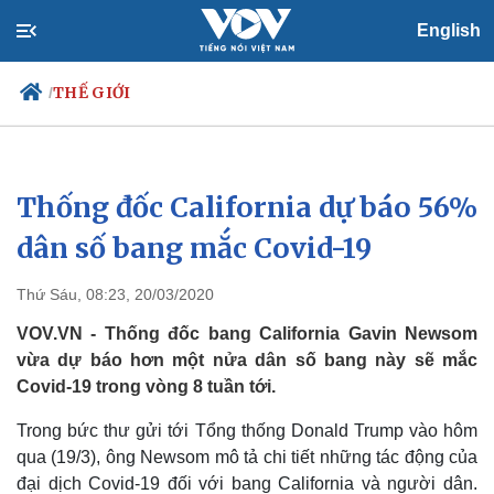
English
THẾ GIỚI
/
Thống đốc California dự báo 56%
Chính trị
Xã hội
Đảng
Tin 24h
dân số bang mắc Covid-19
Tổ chức nhân sự
Dự báo thời tiết
Quốc hội
Giáo dục
Thứ Sáu, 08:23, 20/03/2020
Nhận diện sự thật
Dấu ấn VOV
Việc làm
VOV.VN - Thống đốc bang California Gavin Newsom
Biển đảo
vừa dự báo hơn một nửa dân số bang này sẽ mắc
Covid-19 trong vòng 8 tuần tới.
Trong bức thư gửi tới Tổng thống Donald Trump vào hôm
qua (19/3), ông Newsom mô tả chi tiết những tác động của
đại dịch Covid-19 đối với bang California và người dân.