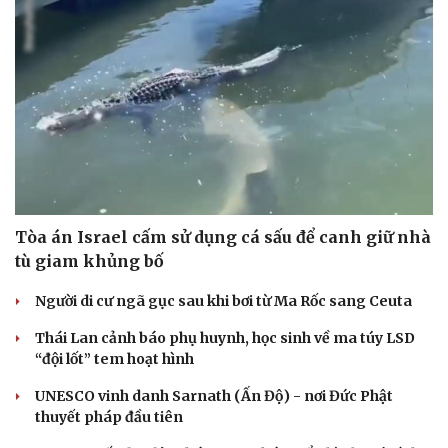
Hạt giống tâm hồn
Tòa án Israel cấm sử dụng cá sấu để canh giữ nhà
tù giam khủng bố
Người di cư ngã gục sau khi bơi từ Ma Rốc sang Ceuta
Thái Lan cảnh báo phụ huynh, học sinh về ma túy LSD
“đội lốt” tem hoạt hình
UNESCO vinh danh Sarnath (Ấn Độ) - nơi Đức Phật
thuyết pháp đầu tiên