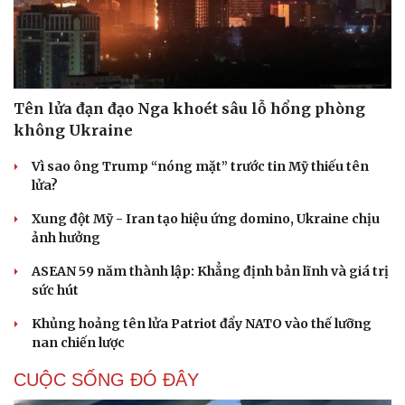
Tên lửa đạn đạo Nga khoét sâu lỗ hổng phòng
không Ukraine
Vì sao ông Trump “nóng mặt” trước tin Mỹ thiếu tên
lửa?
Xung đột Mỹ - Iran tạo hiệu ứng domino, Ukraine chịu
ảnh hưởng
ASEAN 59 năm thành lập: Khẳng định bản lĩnh và giá trị
sức hút
Khủng hoảng tên lửa Patriot đẩy NATO vào thế lưỡng
nan chiến lược
CUỘC SỐNG ĐÓ ĐÂY