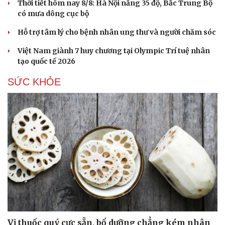
Thời tiết hôm nay 8/8: Hà Nội nắng 35 độ, Bắc Trung Bộ
có mưa dông cục bộ
Hỗ trợ tâm lý cho bệnh nhân ung thư và người chăm sóc
Việt Nam giành 7 huy chương tại Olympic Trí tuệ nhân
tạo quốc tế 2026
SỨC KHỎE
Vị thuốc quý cực sẵn, bổ dưỡng chẳng kém nhân