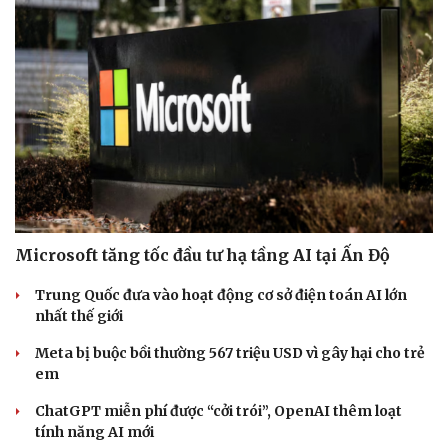
Doanh nghiệp
Công nghệ
Thông tin doanh nghiệp
Sành điệu
Doanh nghiệp 24h
Tin Công nghệ
Doanh nhân
Trải nghiệm
Vì cộng đồng
Chuyển đổi số
Microsoft tăng tốc đầu tư hạ tầng AI tại Ấn Độ
Trung Quốc đưa vào hoạt động cơ sở điện toán AI lớn
nhất thế giới
Meta bị buộc bồi thường 567 triệu USD vì gây hại cho trẻ
em
ChatGPT miễn phí được “cởi trói”, OpenAI thêm loạt
tính năng AI mới