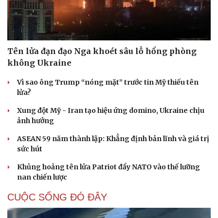
Tên lửa đạn đạo Nga khoét sâu lỗ hổng phòng
không Ukraine
Vì sao ông Trump “nóng mặt” trước tin Mỹ thiếu tên
lửa?
Xung đột Mỹ - Iran tạo hiệu ứng domino, Ukraine chịu
ảnh hưởng
ASEAN 59 năm thành lập: Khẳng định bản lĩnh và giá trị
sức hút
Khủng hoảng tên lửa Patriot đẩy NATO vào thế lưỡng
Du lịch
Podcast
nan chiến lược
Tư vấn
Câu chuyện thời sự
Săn Tour
Đọc truyện đêm khuya
CUỘC SỐNG ĐÓ ĐÂY
check-in
Cửa sổ tình yêu
Kể chuyện cho bé