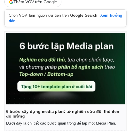
Thêm VOV trên Google
Chọn VOV làm nguồn ưu tiên trên
Google Search
.
Xem hướng
dẫn.
Thế giới
Multimedia
Quan sát
Video
Cuộc sống đó đây
Ảnh
Hồ sơ
E-Magazine
Infographic
6 bước xây dựng media plan: từ nghiên cứu đối thủ đến
đo lường
Dưới đây là chi tiết các bước quan trọng để lập một Media Plan.