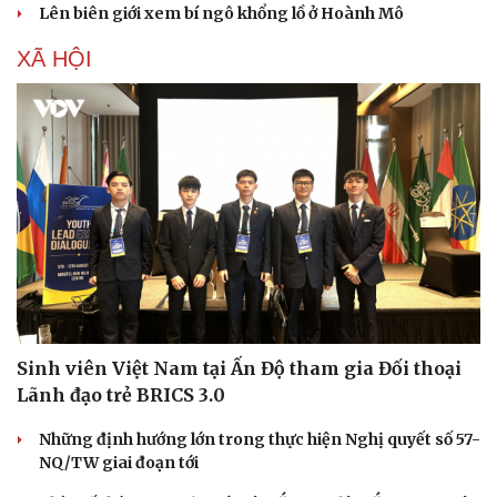
Lên biên giới xem bí ngô khổng lồ ở Hoành Mô
XÃ HỘI
Văn hóa
Giải trí
Sân khấu - Điện ảnh
Nghệ sĩ
Sinh viên Việt Nam tại Ấn Độ tham gia Đối thoại
Văn học
Thời trang
Lãnh đạo trẻ BRICS 3.0
Âm nhạc
Sao Việt
Di sản
Những định hướng lớn trong thực hiện Nghị quyết số 57-
NQ/TW giai đoạn tới