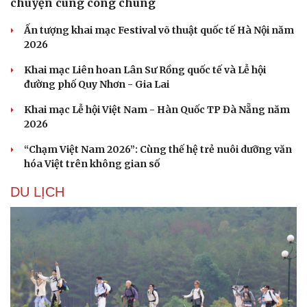
chuyện cùng công chúng
Ấn tượng khai mạc Festival võ thuật quốc tế Hà Nội năm
2026
Khai mạc Liên hoan Lân Sư Rồng quốc tế và Lễ hội
đường phố Quy Nhơn - Gia Lai
Sức khỏe
Đời sống
Khai mạc Lễ hội Việt Nam - Hàn Quốc TP Đà Nẵng năm
Dinh dưỡng - món ngon
Nhà đẹp
2026
Cây thuốc
Blog
“Chạm Việt Nam 2026”: Cùng thế hệ trẻ nuôi dưỡng văn
Sản phụ khoa
Tình yêu - Gia đình
hóa Việt trên không gian số
Nhi khoa
Nam khoa
DU LỊCH
Làm đẹp - giảm cân
Phòng mạch online
Ăn sạch sống khỏe