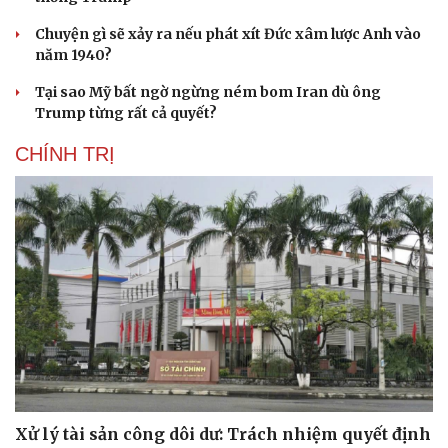
Chuyện gì sẽ xảy ra nếu phát xít Đức xâm lược Anh vào
năm 1940?
Tại sao Mỹ bất ngờ ngừng ném bom Iran dù ông
Trump từng rất cả quyết?
CHÍNH TRỊ
Xử lý tài sản công dôi dư: Trách nhiệm quyết định
Cải chính