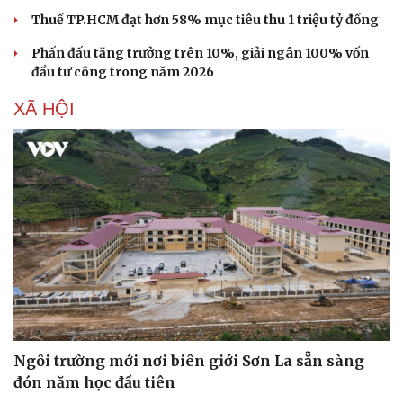
Thuế TP.HCM đạt hơn 58% mục tiêu thu 1 triệu tỷ đồng
Phấn đấu tăng trưởng trên 10%, giải ngân 100% vốn
đầu tư công trong năm 2026
XÃ HỘI
Du lịch
Podcast
Tư vấn
Câu chuyện thời sự
Ngôi trường mới nơi biên giới Sơn La sẵn sàng
Săn Tour
Đọc truyện đêm khuya
check-in
Cửa sổ tình yêu
đón năm học đầu tiên
Kể chuyện cho bé