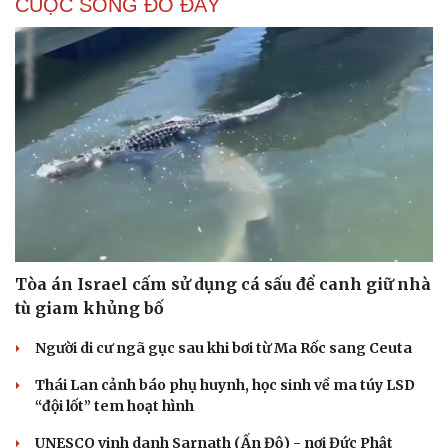
CUỘC SỐNG ĐÓ ĐÂY
Tòa án Israel cấm sử dụng cá sấu để canh giữ nhà
tù giam khủng bố
Người di cư ngã gục sau khi bơi từ Ma Rốc sang Ceuta
Thái Lan cảnh báo phụ huynh, học sinh về ma túy LSD
“đội lốt” tem hoạt hình
UNESCO vinh danh Sarnath (Ấn Độ) - nơi Đức Phật