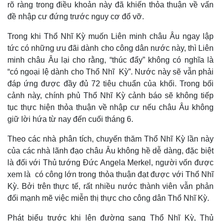
rõ ràng trong điều khoản này đã khiến thỏa thuận về vấn
đề nhập cư đứng trước nguy cơ đổ vỡ.
Trong khi Thổ Nhĩ Kỳ muốn Liên minh châu Âu ngay lập
tức có những ưu đãi dành cho công dân nước này, thì Liên
minh châu Âu lại cho rằng, “thúc đẩy” không có nghĩa là
“có ngoại lệ dành cho Thổ Nhĩ Kỳ”. Nước này sẽ vẫn phải
đáp ứng được đầy đủ 72 tiêu chuẩn của khối. Trong bối
cảnh này, chính phủ Thổ Nhĩ Kỳ cảnh báo sẽ không tiếp
tục thực hiện thỏa thuận về nhập cư nếu châu Âu không
giữ lời hứa từ nay đến cuối tháng 6.
Theo các nhà phân tích, chuyến thăm Thổ Nhĩ Kỳ lần này
Thế giới
Multimedia
của các nhà lãnh đạo châu Âu không hề dễ dàng, đặc biệt
Quan sát
Video
là đối với Thủ tướng Đức Angela Merkel, người vốn được
Cuộc sống đó đây
Ảnh
xem là có công lớn trong thỏa thuận đạt được với Thổ Nhĩ
Hồ sơ
E-Magazine
Kỳ. Bởi trên thực tế, rất nhiều nước thành viên vẫn phản
Infographic
đối mạnh mẽ việc miễn thị thực cho công dân Thổ Nhĩ Kỳ.
Phát biểu trước khi lên đường sang Thổ Nhĩ Kỳ, Thủ