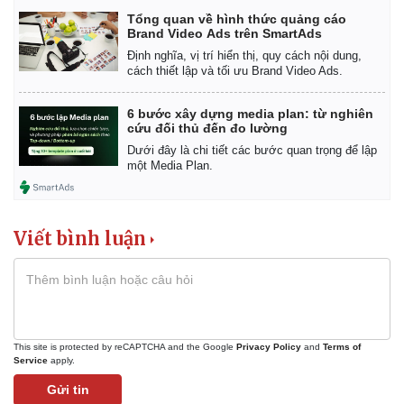
Tổng quan về hình thức quảng cáo
Brand Video Ads trên SmartAds
Định nghĩa, vị trí hiển thị, quy cách nội dung,
cách thiết lập và tối ưu Brand Video Ads.
6 bước xây dựng media plan: từ nghiên
cứu đối thủ đến đo lường
Dưới đây là chi tiết các bước quan trọng để lập
một Media Plan.
Viết bình luận
Kinh tế
Thị trường
Bất động sản
Giá vàng
This site is protected by reCAPTCHA and the Google
Privacy Policy
and
Terms of
Khởi nghiệp
Tiêu dùng
Service
apply.
Tỷ giá
Gửi tin
Chứng khoán