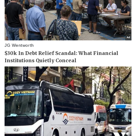
Vụ án
Vũ khí
Tin nóng
Việt Nam
Tư vấn luật
Phân tích