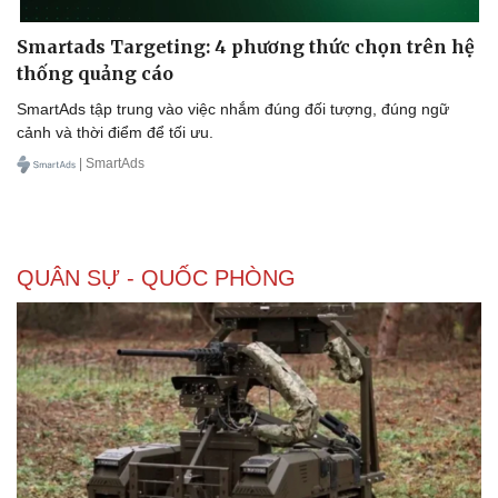
Smartads Targeting: 4 phương thức chọn trên hệ
thống quảng cáo
Doanh nghiệp
Công nghệ
SmartAds tập trung vào việc nhắm đúng đối tượng, đúng ngữ
cảnh và thời điểm để tối ưu.
Thông tin doanh nghiệp
Sành điệu
Doanh nghiệp 24h
Tin Công nghệ
| SmartAds
Doanh nhân
Trải nghiệm
Vì cộng đồng
Chuyển đổi số
QUÂN SỰ - QUỐC PHÒNG