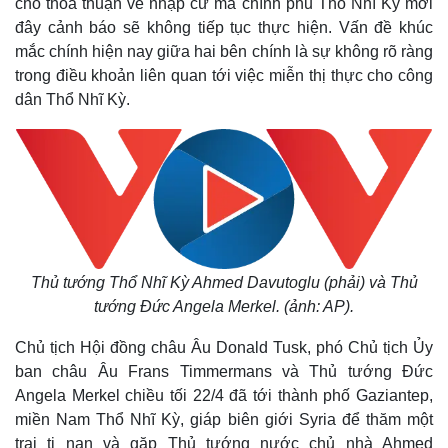
cho thỏa thuận về nhập cư mà chính phủ Thổ Nhĩ Kỳ mới
đây cảnh báo sẽ không tiếp tục thực hiện.
Vấn đề khúc
mắc chính hiện nay giữa hai bên chính là sự không rõ ràng
trong điều khoản liên quan tới việc miễn thị thực cho công
dân Thổ Nhĩ Kỳ.
Thủ tướng Thổ Nhĩ Kỳ Ahmed Davutoglu (phải) và Thủ
tướng Đức Angela Merkel. (ảnh: AP).
Chủ tịch Hội đồng châu Âu Donald Tusk, phó Chủ tịch Ủy
ban châu Âu Frans Timmermans và Thủ tướng Đức
Angela Merkel chiều tối 22/4 đã tới thành phố Gaziantep,
miền Nam Thổ Nhĩ Kỳ, giáp biên giới Syria để thăm một
trai tị nạn và gặp Thủ tướng nước chủ nhà Ahmed