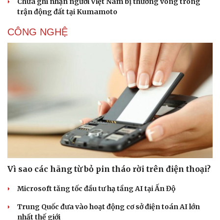
Chưa ghi nhận người Việt Nam bị thương vong trong
trận động đất tại Kumamoto
CÔNG NGHỆ
Sức khỏe
Đời sống
Dinh dưỡng - món ngon
Nhà đẹp
Cây thuốc
Blog
Sản phụ khoa
Tình yêu - Gia đình
Nhi khoa
Nam khoa
Làm đẹp - giảm cân
Phòng mạch online
Ăn sạch sống khỏe
Vì sao các hãng từ bỏ pin tháo rời trên điện thoại?
Microsoft tăng tốc đầu tư hạ tầng AI tại Ấn Độ
Trung Quốc đưa vào hoạt động cơ sở điện toán AI lớn
nhất thế giới