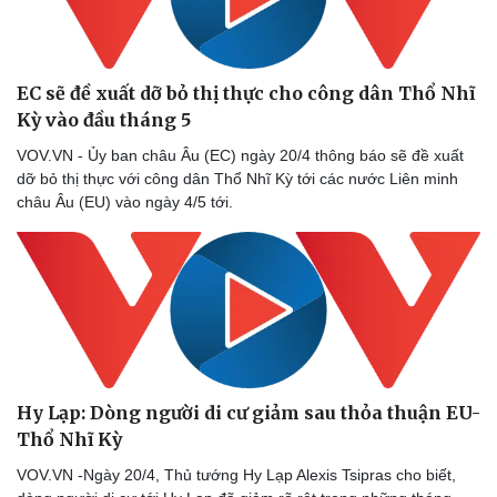
Thể thao
Ô tô - Xe máy
Bóng đá
Ô tô
Lịch thi đấu bóng đá
Xe máy
EC sẽ đề xuất dỡ bỏ thị thực cho công dân Thổ Nhĩ
Thế giới thể thao
Tư vấn
eSports
Kỳ vào đầu tháng 5
Hậu trường
VOV.VN - Ủy ban châu Âu (EC) ngày 20/4 thông báo sẽ đề xuất
dỡ bỏ thị thực với công dân Thổ Nhĩ Kỳ tới các nước Liên minh
châu Âu (EU) vào ngày 4/5 tới.
Hy Lạp: Dòng người di cư giảm sau thỏa thuận EU-
Thổ Nhĩ Kỳ
VOV.VN -Ngày 20/4, Thủ tướng Hy Lạp Alexis Tsipras cho biết,