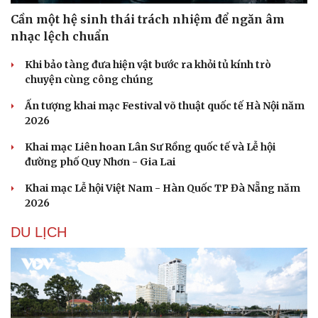
Cần một hệ sinh thái trách nhiệm để ngăn âm
nhạc lệch chuẩn
Khi bảo tàng đưa hiện vật bước ra khỏi tủ kính trò
chuyện cùng công chúng
Ấn tượng khai mạc Festival võ thuật quốc tế Hà Nội năm
2026
Khai mạc Liên hoan Lân Sư Rồng quốc tế và Lễ hội
đường phố Quy Nhơn - Gia Lai
Khai mạc Lễ hội Việt Nam - Hàn Quốc TP Đà Nẵng năm
2026
Văn hóa
Giải trí
Sân khấu - Điện ảnh
Nghệ sĩ
DU LỊCH
Văn học
Thời trang
Âm nhạc
Sao Việt
Di sản