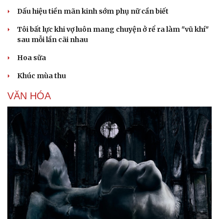
Dấu hiệu tiền mãn kinh sớm phụ nữ cần biết
Tôi bất lực khi vợ luôn mang chuyện ở rể ra làm "vũ khí"
sau mỗi lần cãi nhau
Hoa sữa
Khúc mùa thu
VĂN HÓA