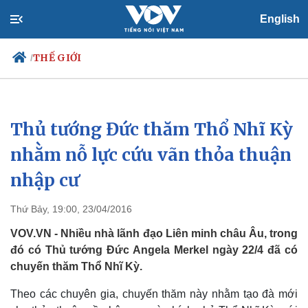
English
THẾ GIỚI
/
Thủ tướng Đức thăm Thổ Nhĩ Kỳ
Chính trị
Xã hội
Đảng
Tin 24h
nhằm nỗ lực cứu vãn thỏa thuận
Tổ chức nhân sự
Dự báo thời tiết
nhập cư
Quốc hội
Giáo dục
Nhận diện sự thật
Dấu ấn VOV
Việc làm
Thứ Bảy, 19:00, 23/04/2016
Biển đảo
VOV.VN - Nhiều nhà lãnh đạo Liên minh châu Âu, trong
đó có Thủ tướng Đức Angela Merkel ngày 22/4 đã có
chuyến thăm Thổ Nhĩ Kỳ.
Theo các chuyên gia, chuyến thăm này nhằm tạo đà mới