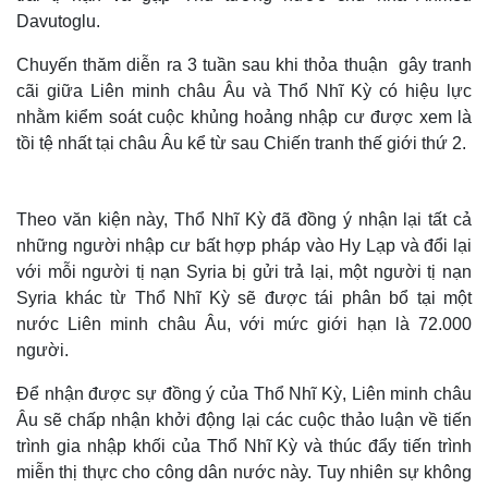
Davutoglu.
Chuyến thăm diễn ra 3 tuần sau khi thỏa thuận gây tranh
cãi giữa Liên minh châu Âu và Thổ Nhĩ Kỳ có hiệu lực
nhằm kiểm soát cuộc khủng hoảng nhập cư được xem là
tồi tệ nhất tại châu Âu kể từ sau Chiến tranh thế giới thứ 2.
Theo văn kiện này, Thổ Nhĩ Kỳ đã đồng ý nhận lại tất cả
những người nhập cư bất hợp pháp vào Hy Lạp và đổi lại
với mỗi người tị nạn Syria bị gửi trả lại, một người tị nạn
Syria khác từ Thổ Nhĩ Kỳ sẽ được tái phân bổ tại một
nước Liên minh châu Âu, với mức giới hạn là 72.000
người.
Để nhận được sự đồng ý của Thổ Nhĩ Kỳ, Liên minh châu
Âu sẽ chấp nhận khởi động lại các cuộc thảo luận về tiến
trình gia nhập khối của Thổ Nhĩ Kỳ và thúc đẩy tiến trình
miễn thị thực cho công dân nước này. Tuy nhiên sự không