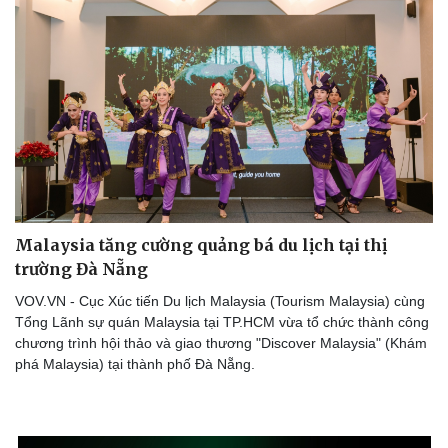
Thể thao
Ô tô - Xe máy
Bóng đá
Ô tô
Lịch thi đấu bóng đá
Xe máy
Thế giới thể thao
Tư vấn
eSports
Hậu trường
Malaysia tăng cường quảng bá du lịch tại thị
trường Đà Nẵng
VOV.VN - Cục Xúc tiến Du lịch Malaysia (Tourism Malaysia) cùng
Tổng Lãnh sự quán Malaysia tại TP.HCM vừa tổ chức thành công
chương trình hội thảo và giao thương "Discover Malaysia" (Khám
phá Malaysia) tại thành phố Đà Nẵng.