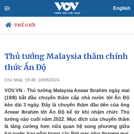
English
THẾ GIỚI
/
Thủ tướng Malaysia thăm chính
Chính trị
Xã hội
Đảng
Tin 24h
thức Ấn Độ
Tổ chức nhân sự
Dự báo thời tiết
Quốc hội
Giáo dục
Chủ Nhật, 19:48, 18/08/2024
Nhận diện sự thật
Dấu ấn VOV
Việc làm
VOV.VN - Thủ tướng Malaysia Anwar Ibrahim ngày mai
Biển đảo
(19/8) bắt đầu chuyến thăm cấp nhà nước tới Ấn Độ
kéo dài 3 ngày. Đây là chuyến thăm đầu tiên của ông
Anwar Ibrahim tới Ấn Độ kể từ khi nhậm chức Thủ
tướng vào cuối năm 2022. Mục đích của chuyến thăm
là tăng cường hơn nữa quan hệ song phương giữa
hai nước bao gồm trong các lĩnh vực như thương mại,