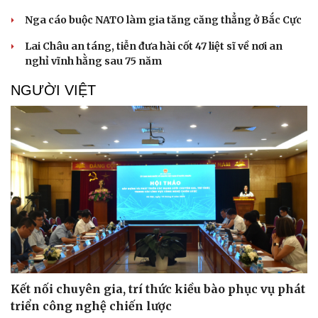
Nga cáo buộc NATO làm gia tăng căng thẳng ở Bắc Cực
Lai Châu an táng, tiễn đưa hài cốt 47 liệt sĩ về nơi an
nghỉ vĩnh hằng sau 75 năm
Doanh nghiệp
Công nghệ
Thông tin doanh nghiệp
Sành điệu
NGƯỜI VIỆT
Doanh nghiệp 24h
Tin Công nghệ
Doanh nhân
Trải nghiệm
Vì cộng đồng
Chuyển đổi số
Kết nối chuyên gia, trí thức kiều bào phục vụ phát
triển công nghệ chiến lược