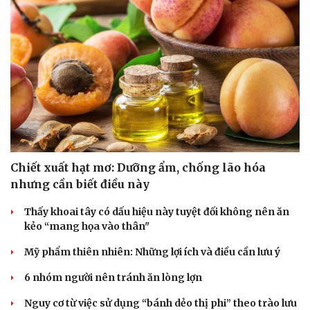
Chiết xuất hạt mơ: Dưỡng ẩm, chống lão hóa
nhưng cần biết điều này
Thấy khoai tây có dấu hiệu này tuyệt đối không nên ăn
kẻo “mang họa vào thân"
Du lịch
Podcast
Mỹ phẩm thiên nhiên: Những lợi ích và điều cần lưu ý
Tư vấn
Câu chuyện thời sự
6 nhóm người nên tránh ăn lòng lợn
Săn Tour
Đọc truyện đêm khuya
check-in
Cửa sổ tình yêu
Nguy cơ từ việc sử dụng “bánh dẻo thị phi” theo trào lưu
Kể chuyện cho bé