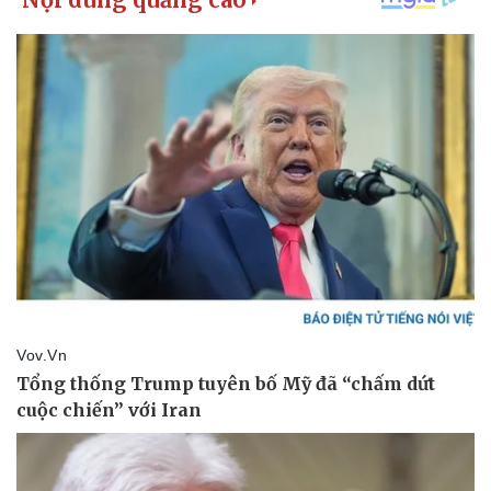
Kinh tế
Thị trường
Bất động sản
Giá vàng
Khởi nghiệp
Tiêu dùng
Tỷ giá
Chứng khoán