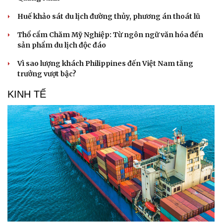
Huế khảo sát du lịch đường thủy, phương án thoát lũ
Thổ cẩm Chăm Mỹ Nghiệp: Từ ngôn ngữ văn hóa đến
sản phẩm du lịch độc đáo
Vì sao lượng khách Philippines đến Việt Nam tăng
trưởng vượt bậc?
KINH TẾ
Văn hóa
Giải trí
Sân khấu - Điện ảnh
Nghệ sĩ
Văn học
Thời trang
Âm nhạc
Sao Việt
Di sản