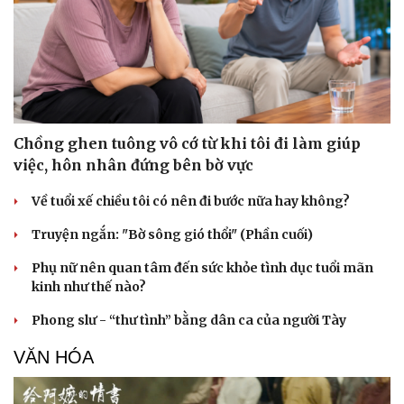
Sức khỏe
Đời sống
Chồng ghen tuông vô cớ từ khi tôi đi làm giúp
Dinh dưỡng - món ngon
Nhà đẹp
việc, hôn nhân đứng bên bờ vực
Cây thuốc
Blog
Sản phụ khoa
Tình yêu - Gia đình
Về tuổi xế chiều tôi có nên đi bước nữa hay không?
Nhi khoa
Truyện ngắn: "Bờ sông gió thổi" (Phần cuối)
Nam khoa
Làm đẹp - giảm cân
Phụ nữ nên quan tâm đến sức khỏe tình dục tuổi mãn
Phòng mạch online
kinh như thế nào?
Ăn sạch sống khỏe
Phong slư - “thư tình” bằng dân ca của người Tày
VĂN HÓA