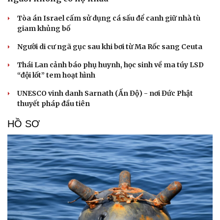
Tòa án Israel cấm sử dụng cá sấu để canh giữ nhà tù
giam khủng bố
Người di cư ngã gục sau khi bơi từ Ma Rốc sang Ceuta
Thái Lan cảnh báo phụ huynh, học sinh về ma túy LSD
“đội lốt” tem hoạt hình
UNESCO vinh danh Sarnath (Ấn Độ) - nơi Đức Phật
thuyết pháp đầu tiên
HỒ SƠ
Cải chính