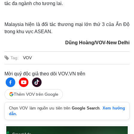
tác đa ngành cho tương lai.
Malaysia hiện là đối tác thương mại lớn thứ 3 của Ấn Độ
trong khu vực ASEAN.
Dũng Hoàng/VOV-New Delhi
Tag:
VOV
Mời quý độc giả theo dõi VOV.VN trên
Thế giới
Multimedia
Thêm VOV trên Google
Quan sát
Video
Cuộc sống đó đây
Ảnh
Hồ sơ
E-Magazine
Chọn VOV làm nguồn ưu tiên trên
Google Search
.
Xem hướng
Infographic
dẫn.