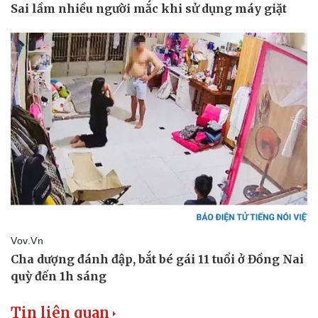
Vụ án
Vũ khí
Tin nóng
Việt Nam
Tư vấn luật
Phân tích
Tin liên quan