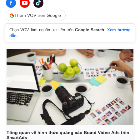
Thêm VOV trên Google
Chọn VOV làm nguồn ưu tiên trên
Google Search
.
Xem hướng
dẫn.
Thế giới
Multimedia
Quan sát
Video
Cuộc sống đó đây
Ảnh
Hồ sơ
E-Magazine
Infographic
Tổng quan về hình thức quảng cáo Brand Video Ads trên
SmartAds