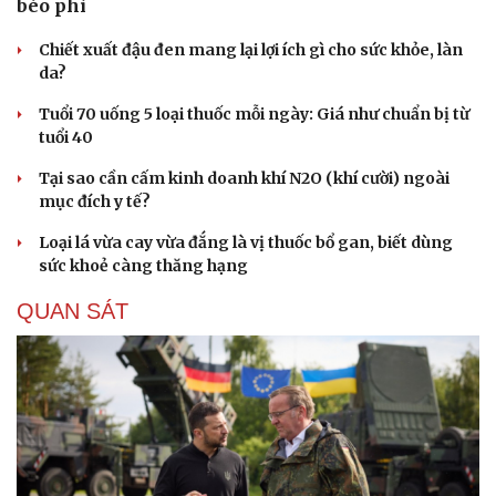
béo phì
Chiết xuất đậu đen mang lại lợi ích gì cho sức khỏe, làn
da?
Tuổi 70 uống 5 loại thuốc mỗi ngày: Giá như chuẩn bị từ
tuổi 40
Tại sao cần cấm kinh doanh khí N2O (khí cười) ngoài
mục đích y tế?
Loại lá vừa cay vừa đắng là vị thuốc bổ gan, biết dùng
sức khoẻ càng thăng hạng
QUAN SÁT