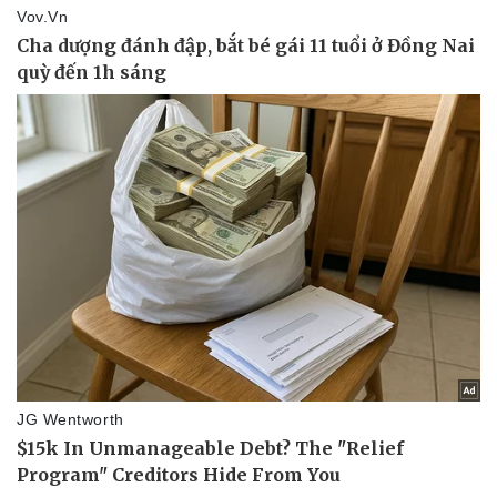
Kinh tế
Thị trường
Bất động sản
Giá vàng
Khởi nghiệp
Tiêu dùng
Tỷ giá
Chứng khoán