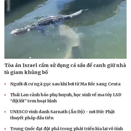
Hạt giống tâm hồn
Tòa án Israel cấm sử dụng cá sấu để canh giữ nhà
tù giam khủng bố
Người di cư ngã gục sau khi bơi từ Ma Rốc sang Ceuta
Thái Lan cảnh báo phụ huynh, học sinh về ma túy LSD
“đội lốt” tem hoạt hình
UNESCO vinh danh Sarnath (Ấn Độ) - nơi Đức Phật
thuyết pháp đầu tiên
Trung Quốc đạt đột phá trong phát triển lúa lai vô tính