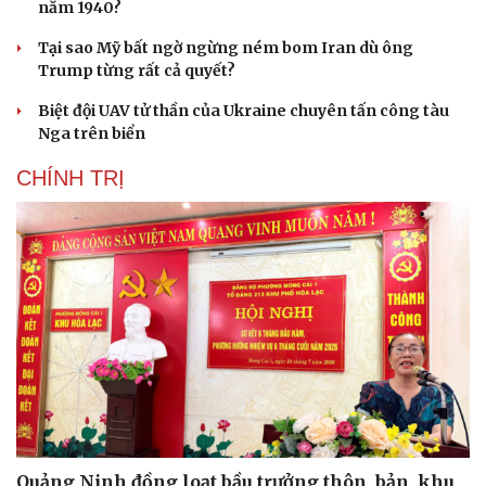
năm 1940?
Tại sao Mỹ bất ngờ ngừng ném bom Iran dù ông
Trump từng rất cả quyết?
Biệt đội UAV tử thần của Ukraine chuyên tấn công tàu
Nga trên biển
CHÍNH TRỊ
Cải chính
Quảng Ninh đồng loạt bầu trưởng thôn, bản, khu