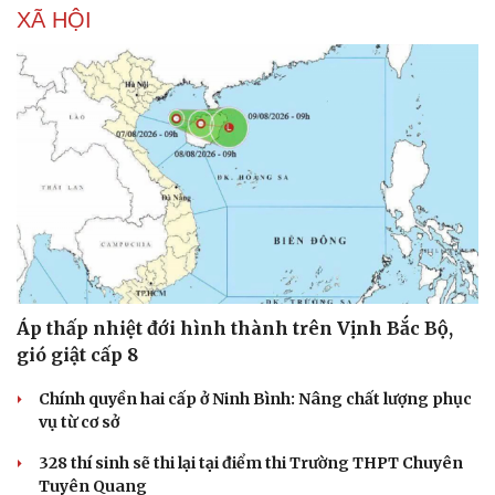
XÃ HỘI
Văn hóa
Giải trí
Áp thấp nhiệt đới hình thành trên Vịnh Bắc Bộ,
gió giật cấp 8
Sân khấu - Điện ảnh
Nghệ sĩ
Văn học
Thời trang
Chính quyền hai cấp ở Ninh Bình: Nâng chất lượng phục
Âm nhạc
Sao Việt
vụ từ cơ sở
Di sản
328 thí sinh sẽ thi lại tại điểm thi Trường THPT Chuyên
Tuyên Quang