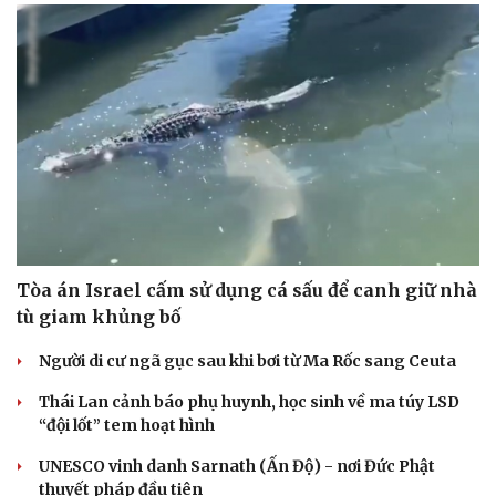
Tòa án Israel cấm sử dụng cá sấu để canh giữ nhà
tù giam khủng bố
Người di cư ngã gục sau khi bơi từ Ma Rốc sang Ceuta
Thái Lan cảnh báo phụ huynh, học sinh về ma túy LSD
“đội lốt” tem hoạt hình
UNESCO vinh danh Sarnath (Ấn Độ) - nơi Đức Phật
thuyết pháp đầu tiên