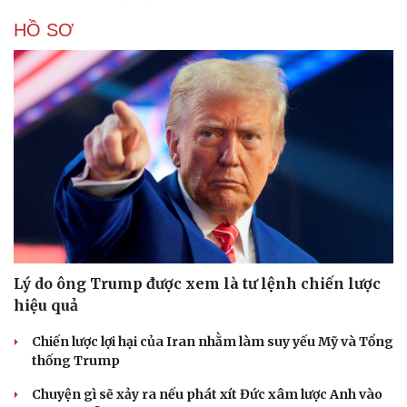
HỒ SƠ
Lý do ông Trump được xem là tư lệnh chiến lược
hiệu quả
Chiến lược lợi hại của Iran nhằm làm suy yếu Mỹ và Tổng
thống Trump
Chuyện gì sẽ xảy ra nếu phát xít Đức xâm lược Anh vào