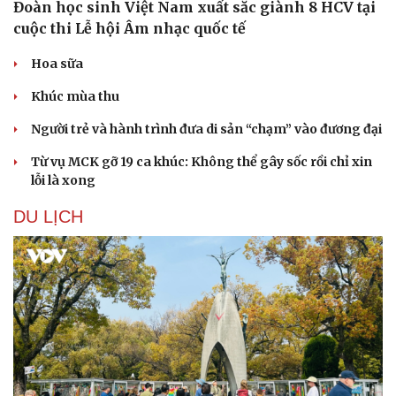
Đoàn học sinh Việt Nam xuất sắc giành 8 HCV tại
cuộc thi Lễ hội Âm nhạc quốc tế
Hoa sữa
Khúc mùa thu
Người trẻ và hành trình đưa di sản “chạm” vào đương đại
Sức khỏe
Đời sống
Dinh dưỡng - món ngon
Nhà đẹp
Từ vụ MCK gỡ 19 ca khúc: Không thể gây sốc rồi chỉ xin
Cây thuốc
Blog
lỗi là xong
Sản phụ khoa
Tình yêu - Gia đình
DU LỊCH
Nhi khoa
Nam khoa
Làm đẹp - giảm cân
Phòng mạch online
Ăn sạch sống khỏe