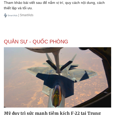
Tham khảo bài viết sau để nắm vị trí, quy cách nội dung, cách
Thể thao
Ô tô - Xe máy
thiết lập và tối ưu.
Bóng đá
Ô tô
| SmartAds
Lịch thi đấu bóng đá
Xe máy
Thế giới thể thao
Tư vấn
eSports
Hậu trường
QUÂN SỰ - QUỐC PHÒNG
Mỹ duy trì sức mạnh tiêm kích F-22 tại Trung