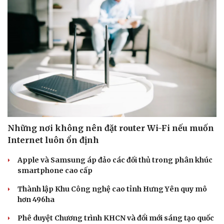
Doanh nghiệp
Công nghệ
Thông tin doanh nghiệp
Sành điệu
Doanh nghiệp 24h
Tin Công nghệ
Doanh nhân
Trải nghiệm
Vì cộng đồng
Chuyển đổi số
Những nơi không nên đặt router Wi-Fi nếu muốn
Internet luôn ổn định
Apple và Samsung áp đảo các đối thủ trong phân khúc
smartphone cao cấp
Thành lập Khu Công nghệ cao tỉnh Hưng Yên quy mô
hơn 496ha
Phê duyệt Chương trình KHCN và đổi mới sáng tạo quốc