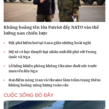
Khủng hoảng tên lửa Patriot đẩy NATO vào thế
lưỡng nan chiến lược
Đột phá hiếm hoi tại Gaza giữa những hoài nghi
Mỹ sẽ có học thuyết hạt nhân mới đối phó với Trung
Quốc và Nga
Lỗ hổng khiến phòng không Ukraine đuối sức trước
mưa tên lửa Nga
Hai điểm nóng Iran và Ukraine làm trầm trọng thêm
khủng hoảng năng lượng toàn cầu
Du lịch
Podcast
Tư vấn
Câu chuyện thời sự
CUỘC SỐNG ĐÓ ĐÂY
Săn Tour
Đọc truyện đêm khuya
check-in
Cửa sổ tình yêu
Kể chuyện cho bé