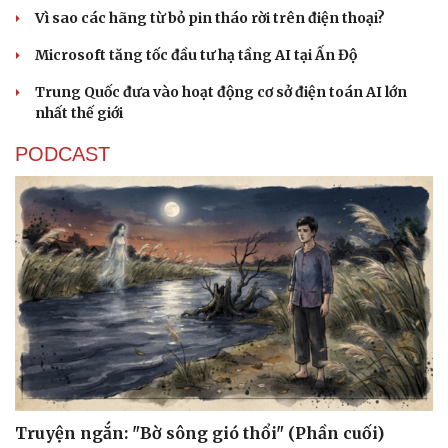
Vì sao các hãng từ bỏ pin tháo rời trên điện thoại?
Microsoft tăng tốc đầu tư hạ tầng AI tại Ấn Độ
Trung Quốc đưa vào hoạt động cơ sở điện toán AI lớn
nhất thế giới
PODCAST
Sức khỏe
Đời sống
Dinh dưỡng - món ngon
Nhà đẹp
Cây thuốc
Blog
Sản phụ khoa
Tình yêu - Gia đình
Nhi khoa
Nam khoa
Làm đẹp - giảm cân
Phòng mạch online
Ăn sạch sống khỏe
Truyện ngắn: "Bờ sông gió thổi" (Phần cuối)