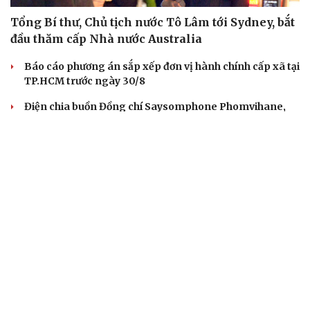
Tổng Bí thư, Chủ tịch nước Tô Lâm tới Sydney, bắt
đầu thăm cấp Nhà nước Australia
Báo cáo phương án sắp xếp đơn vị hành chính cấp xã tại
TP.HCM trước ngày 30/8
Điện chia buồn Đồng chí Saysomphone Phomvihane,
Chủ tịch Quốc hội nước CHDCND Lào
Không để “nhiệm vụ bắt buộc, kinh phí phụ thuộc”
trong tuyên truyền pháp luật
Đồng chí Xaysomphone Phomvihane có nhiều đóng
góp to lớn trong quan hệ Việt - Lào
QUAN SÁT