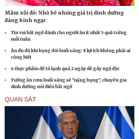
Mâm xôi đỏ: Nhỏ bé nhưng giá trị dinh dưỡng
đáng kinh ngạc
Tin vui bất ngờ dành cho người ăn ít nhất 5 quả trứng
mỗi tuần
Ăn đu đủ khi bụng đói buổi sáng: 8 lợi ích không phải ai
cũng biết
4 thực phẩm để tủ lạnh quá 2 ngày dễ gây ngộ độc
Tưởng ăn cơm buổi sáng sẽ "nặng bụng", chuyên gia
dinh dưỡng nói điều bất ngờ
QUAN SÁT