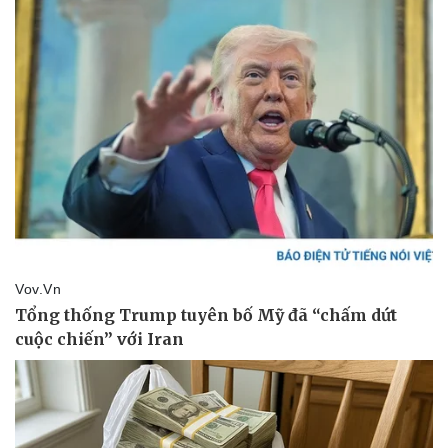
Pháp luật
Quân sự - Quốc phòng
Vụ án
Vũ khí
Tin nóng
Việt Nam
Tư vấn luật
Phân tích