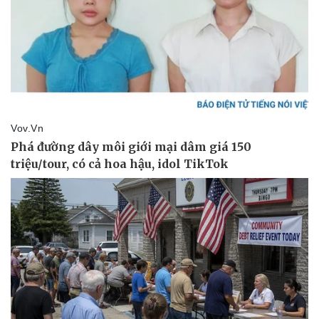
Kinh tế
Thị trường
Bất động sản
Giá vàng
Khởi nghiệp
Tiêu dùng
Tỷ giá
Chứng khoán
Giá cà phê