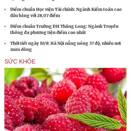
Điểm chuẩn Học viện Tài chính: Ngành Kiểm toán cao
đầu bảng với 28,07 điểm
Điểm chuẩn Trường ĐH Thăng Long: Ngành Truyền
thông đa phương tiện điểm cao nhất
Thời tiết ngày 10/8: Hà Nội nắng nóng 37 độ, nhiều nơi
mưa dông
SỨC KHỎE
Du lịch
Podcast
Tư vấn
Câu chuyện thời sự
Săn Tour
Đọc truyện đêm khuya
check-in
Cửa sổ tình yêu
Kể chuyện cho bé
Hạt giống tâm hồn