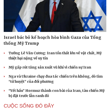
Israel bác bỏ kế hoạch hòa bình Gaza của Tổng
thống Mỹ Trump
Tướng Lê Văn Cương: Iran tổn thất lớn về vật chất, Mỹ
thiệt hại nặng về uy tín
Mỹ gấp rút tăng sản xuất vũ khí vì chiến sự Iran
Nga và Ukraine chạy đua tác chiến trên không, dò tìm
“tử huyệt” của đối phương
“Yết hầu” Hormuz thành con bài của Iran, tàu chiến Mỹ
bị đặt trước lằn ranh đỏ
CUỘC SỐNG ĐÓ ĐÂY