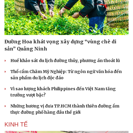
Đường Hoa khát vọng xây dựng “vùng chè di
sản” Quảng Ninh
Huế khảo sát du lịch đường thủy, phương án thoát lũ
Văn hóa
Giải trí
Thổ cẩm Chăm Mỹ Nghiệp: Từ ngôn ngữ văn hóa đến
Sân khấu - Điện ảnh
Nghệ sĩ
sản phẩm du lịch độc đáo
Văn học
Thời trang
Âm nhạc
Sao Việt
Vì sao lượng khách Philippines đến Việt Nam tăng
Di sản
trưởng vượt bậc?
Những hương vị đưa TP.HCM thành thiên đường ẩm
thực đường phố hàng đầu thế giới
KINH TẾ