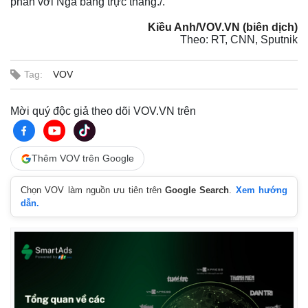
phán với Nga bằng trực thăng./.
Kiều Anh/VOV.VN (biên dịch)
Theo: RT, CNN, Sputnik
Tag:
VOV
Mời quý độc giả theo dõi VOV.VN trên
Thế giới
Multimedia
Thêm VOV trên Google
Quan sát
Video
Cuộc sống đó đây
Ảnh
Chọn VOV làm nguồn ưu tiên trên
Google Search
.
Xem hướng
Hồ sơ
E-Magazine
dẫn.
Infographic