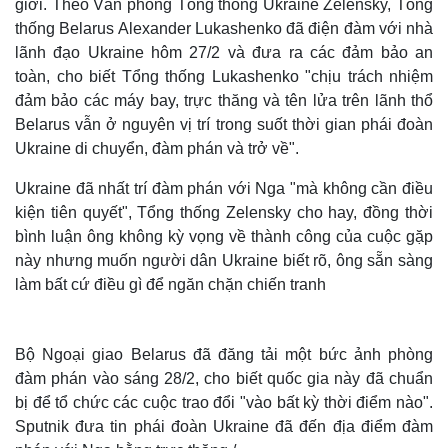
giới. Theo Văn phòng Tổng thống Ukraine Zelensky, Tổng
thống Belarus Alexander Lukashenko đã điện đàm với nhà
lãnh đạo Ukraine hôm 27/2 và đưa ra các đảm bảo an
toàn, cho biết Tổng thống Lukashenko "chịu trách nhiệm
đảm bảo các máy bay, trực thăng và tên lửa trên lãnh thổ
Belarus vẫn ở nguyên vị trí trong suốt thời gian phái đoàn
Ukraine di chuyển, đàm phán và trở về".
Ukraine đã nhất trí đàm phán với Nga "mà không cần điều
kiện tiên quyết", Tổng thống Zelensky cho hay, đồng thời
bình luận ông không kỳ vọng về thành công của cuộc gặp
này nhưng muốn người dân Ukraine biết rõ, ông sẵn sàng
làm bất cứ điều gì để ngăn chặn chiến tranh
Bộ Ngoại giao Belarus đã đăng tải một bức ảnh phòng
đàm phán vào sáng 28/2, cho biết quốc gia này đã chuẩn
bị để tổ chức các cuộc trao đổi "vào bất kỳ thời điểm nào".
Sputnik đưa tin phái đoàn Ukraine đã đến địa điểm đàm