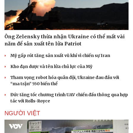
Ông Zelensky thừa nhận Ukraine có thể mất vài
năm để sản xuất tên lửa Patriot
Doanh nghiệp
Công nghệ
Mỹ gấp rút tăng sản xuất vũ khí vì chiến sự Iran
Thông tin doanh nghiệp
Sành điệu
Doanh nghiệp 24h
Tin Công nghệ
Kho đạn dược và tên lửa chủ lực của Mỹ
Doanh nhân
Trải nghiệm
Tham vọng robot hóa quân đội, Ukraine đau đầu với
Vì cộng đồng
Chuyển đổi số
“ma trận” 550 biến thể
Đức tăng tốc chương trình UAV chiến đấu thông qua hợp
tác với Rolls-Royce
NGƯỜI VIỆT