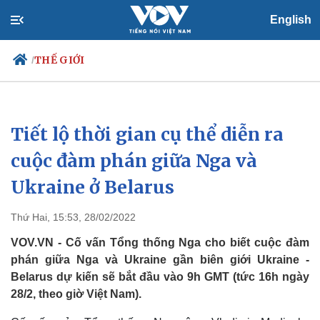
English
THẾ GIỚI
/
Tiết lộ thời gian cụ thể diễn ra
Chính trị
Xã hội
Đảng
Tin 24h
cuộc đàm phán giữa Nga và
Tổ chức nhân sự
Dự báo thời tiết
Ukraine ở Belarus
Quốc hội
Giáo dục
Nhận diện sự thật
Dấu ấn VOV
Việc làm
Thứ Hai, 15:53, 28/02/2022
Biển đảo
VOV.VN - Cố vấn Tổng thống Nga cho biết cuộc đàm
phán giữa Nga và Ukraine gần biên giới Ukraine -
Belarus dự kiến sẽ bắt đầu vào 9h GMT (tức 16h ngày
28/2, theo giờ Việt Nam).