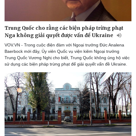
Trung Quốc cho rằng các biện pháp trừng phạt
Nga không giải quyết được vấn đề Ukraine
VOV.VN - Trong cuộc điện đàm với Ngoại trưởng Đức Analena
Baerbock mới đây, Ủy viên Quốc vụ viện kiêm Ngoại trưởng
Thể thao
Ô tô - Xe máy
Trung Quốc Vương Nghị cho biết, Trung Quốc không ủng hộ việc
Bóng đá
Ô tô
sử dụng các biện pháp trừng phạt để giải quyết vấn đề Ukraine.
Lịch thi đấu bóng đá
Xe máy
Thế giới thể thao
Tư vấn
eSports
Hậu trường