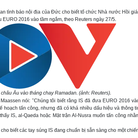
Lịch thi đấu bóng đá
Xe máy
Thế giới thể thao
Tư vấn
tình báo nội địa của Đức cho biết tổ chức Nhà nước Hồi giáo
eSports
V
 Âu EURO 2016 vào tầm ngắm, theo Reuters ngày 27/5.
Hậu trường
Văn hóa
Giải trí
D
Sân khấu - Điện ảnh
Nghệ sĩ
Văn học
Thời trang
Âm nhạc
Sao Việt
c
Di sản
g châu Âu vào tháng chay Ramadan. (ảnh: Reuters).
g Maassen nói: "Chúng tôi biết rằng IS đã đưa EURO 2016 và
 hoạch tấn công, nhưng đã có khá nhiều dấu hiệu và thông tin
thấy IS, al-Qaeda hoặc Mặt trận Al-Nusra muốn tấn công nhằ
ho biết các tay súng IS đang chuẩn bị sẵn sàng cho một chiến