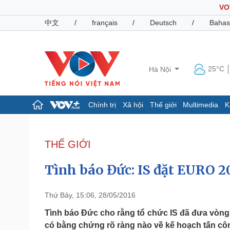
VO
中文
/
français
/
Deutsch
/
Bahas
25°C
Hà Nội
Chính trị
Xã hội
Thế giới
Multimedia
K
Chính trị
Xã hội
Đảng
Tin 24h
THẾ GIỚI
Tổ chức nhân sự
Dự báo thời tiết
Quốc hội
Giáo dục
Tình báo Đức: IS đặt EURO 
Nhận diện sự thật
Dấu ấn VOV
Việc làm
Biển đảo
Thứ Bảy, 15:06, 28/05/2016
Pháp luật
Quân sự - Quốc phòng
Tình báo Đức cho rằng tổ chức IS đã đưa vòn
có bằng chứng rõ ràng nào về kế hoạch tấn cô
Vụ án
Vũ khí