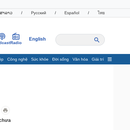
ສາລາວ
/
Русский
/
Español
/
ไทย
English
dcast
Radio
ệp
Công nghệ
Sức khỏe
Đời sống
Văn hóa
Giải trí
inh tế
Thị trường
ất động sản
Giá vàng
hởi nghiệp
Tiêu dùng
Tỷ giá
Chứng khoán
Giá cà phê
oanh nghiệp
Công nghệ
 chưa
hông tin doanh nghiệp
Sành điệu