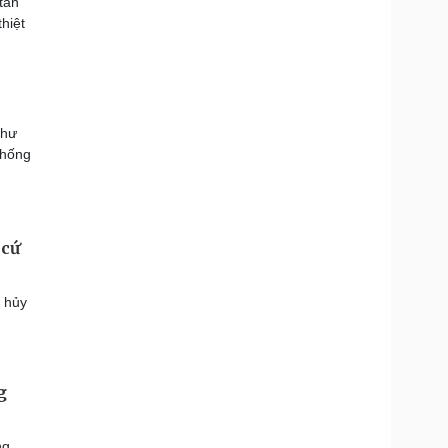
tấn
hiệt
như
chống
 cứ
á hủy
g
ng