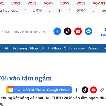
V1
VOV2
VOV3
VOV4
VOV5
VOV6
VOV GT
a Indonesia
/
日本語
/
ខ្មែរ
/
한국어
/
ພາ
Thứ Sáu, ngày 7 tháng 8 năm 2026
Po
inh tế
Thị trường
Pháp luật
Thể thao
Ô tô - Xe máy
Doanh nghi
Thế giới
Multimedia
K
Quan sát
Video
B
Cuộc sống đó đây
Ảnh
K
Hồ sơ
E-Magazine
2016 vào tầm ngắm
Infographic
Thể thao
Ô tô - Xe máy
D
g chung kết bóng đá châu Âu EURO 2016 vào tầm ngắm dù
ng.
Bóng đá
Ô tô
T