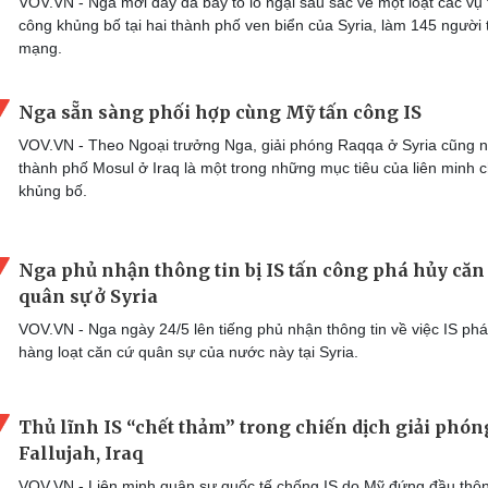
VOV.VN - Nga mới đây đã bày tỏ lo ngại sâu sắc về một loạt các vụ 
công khủng bố tại hai thành phố ven biển của Syria, làm 145 người t
mạng.
Nga sẵn sàng phối hợp cùng Mỹ tấn công IS
VOV.VN - Theo Ngoại trưởng Nga, giải phóng Raqqa ở Syria cũng 
thành phố Mosul ở Iraq là một trong những mục tiêu của liên minh 
khủng bố.
Nga phủ nhận thông tin bị IS tấn công phá hủy căn
quân sự ở Syria
VOV.VN - Nga ngày 24/5 lên tiếng phủ nhận thông tin về việc IS ph
hàng loạt căn cứ quân sự của nước này tại Syria.
Thủ lĩnh IS “chết thảm” trong chiến dịch giải phón
Fallujah, Iraq
VOV.VN - Liên minh quân sự quốc tế chống IS do Mỹ đứng đầu thô