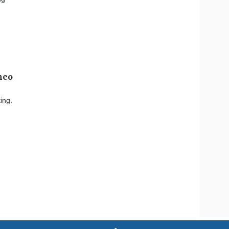
heo
ing.