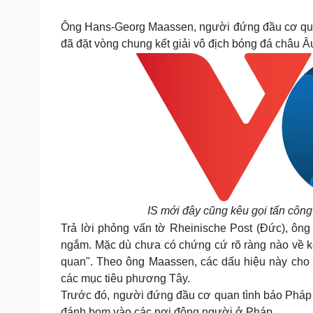
Tin nóng
Việt Nam
Tư vấn luật
Phân tích
Ông Hans-Georg Maassen, người đứng đầu cơ quan 
đã đặt vòng chung kết giải vô địch bóng đá châu
Sức khỏe
Đời sống
Dinh dưỡng - món ngon
Nhà đẹp
Cây thuốc
Blog
Sản phụ khoa
Tình yêu - Gia đình
Nhi khoa
Nam khoa
Làm đẹp - giảm cân
Phòng mạch online
Ăn sạch sống khỏe
IS mới đây cũng kêu gọi tấn côn
Cải chính
Trả lời phỏng vấn tờ Rheinische Post (Đức), ôn
ngắm. Mặc dù chưa có chứng cứ rõ ràng nào về kế
quan". Theo ông Maassen, các dấu hiệu này cho 
các mục tiêu phương Tây.
Trước đó, người đứng đầu cơ quan tình báo Pháp c
đánh bom vào các nơi đông người ở Pháp.