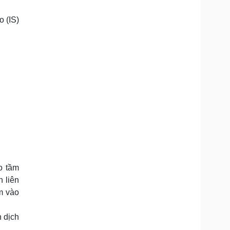
Doanh nghiệp 24h
Tin Công nghệ
Doanh nhân
Trải nghiệm
 (IS)
ì cộng đồng
Chuyển đổi số
u lịch
Podcast
Tư vấn
Câu chuyện thời sự
Săn Tour
Đọc truyện đêm khuya
heck-in
Cửa sổ tình yêu
Kể chuyện cho bé
Hạt giống tâm hồn
o tầm
 liên
m vào
 dịch