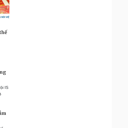
ủng
ội IS
g.
đẫm