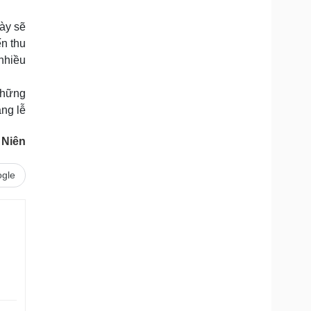
ày sẽ
n thu
 nhiều
những
ng lễ
 Niên
gle