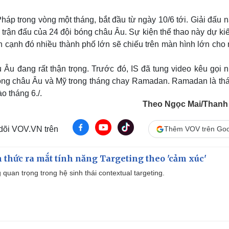
p trong vòng một tháng, bắt đầu từ ngày 10/6 tới. Giải đấu n
rận đấu của 24 đội bóng châu Âu. Sự kiện thể thao này dự kiế
ên cạnh đó nhiều thành phố lớn sẽ chiếu trên màn hình lớn cho
 Âu đang rất thận trọng. Trước đó, IS đã tung video kêu gọi 
ông châu Âu và Mỹ trong tháng chay Ramadan. Ramadan là thá
 tháng 6./.
Theo Ngọc Mai/Thanh
 dõi VOV.VN trên
Thêm VOV trên Goo
thức ra mắt tính năng Targeting theo 'cảm xúc'
quan trọng trong hệ sinh thái contextual targeting.