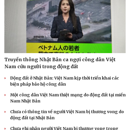
Sức khỏe
Đời sống
Dinh dưỡng - món ngon
Nhà đẹp
Cây thuốc
Blog
Truyền thông Nhật Bản ca ngợi công dân Việt
Sản phụ khoa
Tình yêu - Gia đình
Nam cứu người trong động đất
Nhi khoa
Nam khoa
Động đất ở Nhật Bản: Việt Nam kịp thời triển khai các
Làm đẹp - giảm cân
biện pháp bảo hộ công dân
Phòng mạch online
Ăn sạch sống khỏe
Một công dân Việt Nam thiệt mạng do động đất tại miền
Nam Nhật Bản
Chưa có thông tin về người Việt Nam bị thương vong do
động đất tại Nhật Bản
Chưa ghi nhận người Việt Nam bị thương vong trong