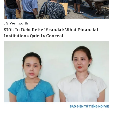
Vụ án
Vũ khí
Tin nóng
Việt Nam
Tư vấn luật
Phân tích