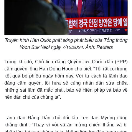
Truyền hình Hàn Quốc phát sóng phát biểu của Tổng thống
Yoon Suk Yeol ngày 7/12/2024. Ảnh: Reuters
Trong khi đó, Chủ tịch đảng Quyền lực Quốc dân (PPP)
cầm quyền, ông Han Dong Hoon cho biết: “Tôi rất coi trọng
kết quả bỏ phiếu ngày hôm nay. Với tư cách là lãnh đạo
đảng cầm quyền, tôi hứa sẽ cùng nhân dân sửa chữa
những sai lầm đã mắc phải, bảo vệ Hiến pháp và bảo vệ
nền dân chủ của chúng ta”.
Lãnh đạo Đảng Dân chủ đối lập Lee Jae Myung cũng
khẳng định: “Thay vì vội vã ăn mừng chiến thắng và bị
phân tán, tại sao chúng ta lại không tiếp tục đấu tranh cùng