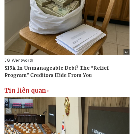
Thể thao
Ô tô - Xe máy
Bóng đá
Ô tô
Lịch thi đấu bóng đá
Xe máy
Thế giới thể thao
Tư vấn
eSports
Hậu trường
Tin liên quan