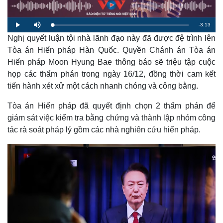
R
-
3:13
L
P
M
o
l
u
a
Nghị quyết luận tội nhà lãnh đạo này đã được đệ trình lên
a
t
e
d
y
e
e
Tòa án Hiến pháp Hàn Quốc. Quyền Chánh án Tòa án
d
m
:
Hiến pháp Moon Hyung Bae thông báo sẽ triệu tập cuộc
2
.
a
1
họp các thẩm phán trong ngày 16/12, đồng thời cam kết
2
%
tiến hành xét xử một cách nhanh chóng và công bằng.
i
n
Tòa án Hiến pháp đã quyết định chọn 2 thẩm phán để
i
giám sát việc kiểm tra bằng chứng và thành lập nhóm công
tác rà soát pháp lý gồm các nhà nghiên cứu hiến pháp.
n
g
T
i
m
e