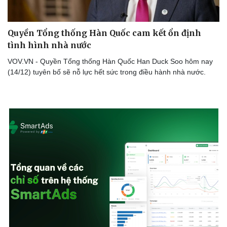
Quyền Tổng thống Hàn Quốc cam kết ổn định
tình hình nhà nước
Doanh nghiệp
Công nghệ
VOV.VN - Quyền Tổng thống Hàn Quốc Han Duck Soo hôm nay
Thông tin doanh nghiệp
Sành điệu
(14/12) tuyên bố sẽ nỗ lực hết sức trong điều hành nhà nước.
Doanh nghiệp 24h
Tin Công nghệ
Doanh nhân
Trải nghiệm
Vì cộng đồng
Chuyển đổi số