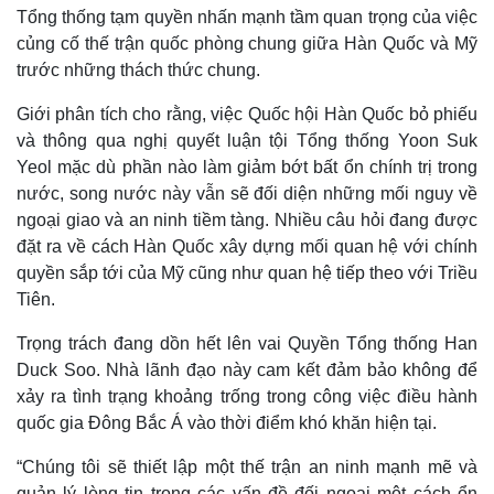
Tổng thống tạm quyền nhấn mạnh tầm quan trọng của việc
củng cố thế trận quốc phòng chung giữa Hàn Quốc và Mỹ
trước những thách thức chung.
Giới phân tích cho rằng, việc Quốc hội Hàn Quốc bỏ phiếu
và thông qua nghị quyết luận tội Tổng thống Yoon Suk
Yeol mặc dù phần nào làm giảm bớt bất ổn chính trị trong
nước, song nước này vẫn sẽ đối diện những mối nguy về
ngoại giao và an ninh tiềm tàng. Nhiều câu hỏi đang được
đặt ra về cách Hàn Quốc xây dựng mối quan hệ với chính
quyền sắp tới của Mỹ cũng như quan hệ tiếp theo với Triều
Tiên.
Trọng trách đang dồn hết lên vai Quyền Tổng thống Han
Duck Soo. Nhà lãnh đạo này cam kết đảm bảo không để
xảy ra tình trạng khoảng trống trong công việc điều hành
quốc gia Đông Bắc Á vào thời điểm khó khăn hiện tại.
“Chúng tôi sẽ thiết lập một thế trận an ninh mạnh mẽ và
quản lý lòng tin trong các vấn đề đối ngoại một cách ổn