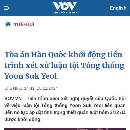
English
THẾ GIỚI
/
Tòa án Hàn Quốc khởi động tiến
Chính trị
Xã hội
Đảng
Tin 24h
trình xét xử luận tội Tổng thống
Tổ chức nhân sự
Dự báo thời tiết
Yoon Suk Yeol
Quốc hội
Giáo dục
Nhận diện sự thật
Dấu ấn VOV
Việc làm
Chủ Nhật, 14:41, 15/12/2024
Biển đảo
VOV.VN - Tiến trình xem xét nghị quyết của Quốc hội
về việc luận tội Tổng thống Yoon Suk Yeol liên quan
đến nỗ lực áp đặt tình trạng thiết quân luật hôm 3/12 đã
được khởi động.