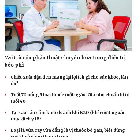
Vai trò của phẫu thuật chuyển hóa trong điều trị
béo phì
Chiết xuất đậu đen mang lại lợi ích gì cho sức khỏe, làn
da?
Tuổi 70 uống 5 loại thuốc mỗi ngày: Giá như chuẩn bị từ
tuổi 40
Tại sao cần cấm kinh doanh khí N2O (khí cười) ngoài
mục đích y tế?
Loại lá vừa cay vừa đắng là vị thuốc bổ gan, biết dùng
Cải chính
sức khoẻ càng thăng hạng