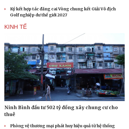
Ký kết hợp tác đăng cai Vòng chung kết Giải Vô địch
Golf nghiệp dư thế giới 2027
KINH TẾ
Du lịch
Podcast
Ninh Bình đầu tư 502 tỷ đồng xây chung cư cho
Tư vấn
Câu chuyện thời sự
thuê
Săn Tour
Đọc truyện đêm khuya
check-in
Cửa sổ tình yêu
Phòng vệ thương mại phát huy hiệu quả từ hệ thống
Kể chuyện cho bé