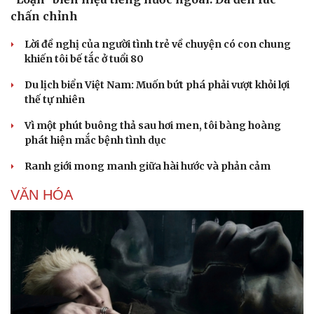
chấn chỉnh
Lời đề nghị của người tình trẻ về chuyện có con chung
khiến tôi bế tắc ở tuổi 80
Du lịch biển Việt Nam: Muốn bứt phá phải vượt khỏi lợi
thế tự nhiên
Vì một phút buông thả sau hơi men, tôi bàng hoàng
phát hiện mắc bệnh tình dục
Ranh giới mong manh giữa hài hước và phản cảm
VĂN HÓA
Văn hóa
Giải trí
Sân khấu - Điện ảnh
Nghệ sĩ
Văn học
Thời trang
Âm nhạc
Sao Việt
Di sản