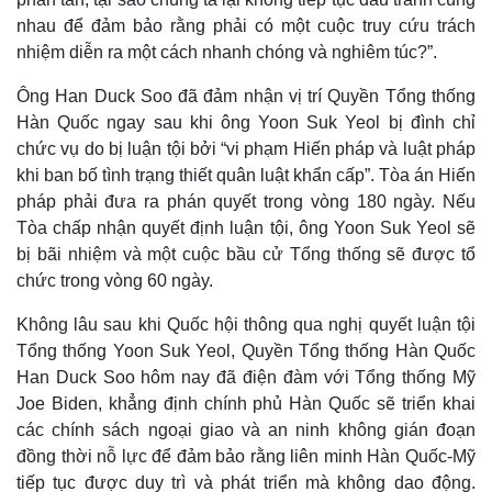
nhau để đảm bảo rằng phải có một cuộc truy cứu trách
nhiệm diễn ra một cách nhanh chóng và nghiêm túc?”.
Ông Han Duck Soo đã đảm nhận vị trí Quyền Tổng thống
Hàn Quốc ngay sau khi ông Yoon Suk Yeol bị đình chỉ
chức vụ do bị luận tội bởi “vi phạm Hiến pháp và luật pháp
khi ban bố tình trạng thiết quân luật khẩn cấp”. Tòa án Hiến
pháp phải đưa ra phán quyết trong vòng 180 ngày. Nếu
Tòa chấp nhận quyết định luận tội, ông Yoon Suk Yeol sẽ
bị bãi nhiệm và một cuộc bầu cử Tổng thống sẽ được tổ
chức trong vòng 60 ngày.
Thế giới
Multimedia
Không lâu sau khi Quốc hội thông qua nghị quyết luận tội
Quan sát
Video
Tổng thống Yoon Suk Yeol, Quyền Tổng thống Hàn Quốc
Cuộc sống đó đây
Ảnh
Han Duck Soo hôm nay đã điện đàm với Tổng thống Mỹ
Hồ sơ
E-Magazine
Joe Biden, khẳng định chính phủ Hàn Quốc sẽ triển khai
Infographic
các chính sách ngoại giao và an ninh không gián đoạn
đồng thời nỗ lực để đảm bảo rằng liên minh Hàn Quốc-Mỹ
tiếp tục được duy trì và phát triển mà không dao động.