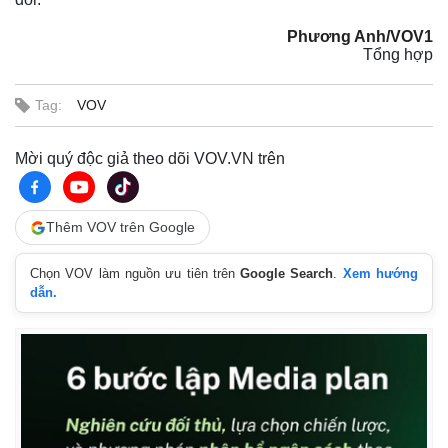
Phương Anh/VOV1
Tổng hợp
Tag:
VOV
Mời quý độc giả theo dõi VOV.VN trên
Thêm VOV trên Google
Chọn VOV làm nguồn ưu tiên trên
Google Search
.
Xem hướng
dẫn.
Kinh tế
Thị trường
Bất động sản
Giá vàng
Khởi nghiệp
Tiêu dùng
Tỷ giá
Chứng khoán