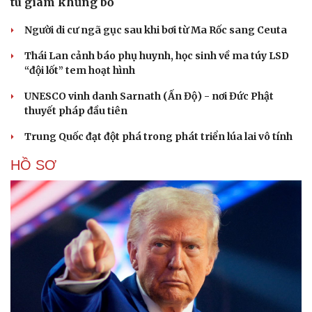
tù giam khủng bố
Người di cư ngã gục sau khi bơi từ Ma Rốc sang Ceuta
Thái Lan cảnh báo phụ huynh, học sinh về ma túy LSD
“đội lốt” tem hoạt hình
UNESCO vinh danh Sarnath (Ấn Độ) - nơi Đức Phật
thuyết pháp đầu tiên
Trung Quốc đạt đột phá trong phát triển lúa lai vô tính
HỒ SƠ