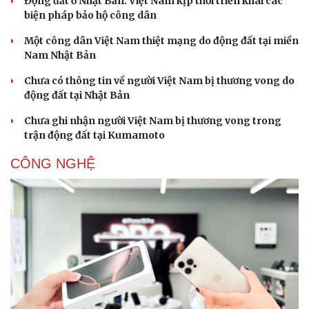
Động đất ở Nhật Bản: Việt Nam kịp thời triển khai các
biện pháp bảo hộ công dân
Một công dân Việt Nam thiệt mạng do động đất tại miền
Nam Nhật Bản
Chưa có thông tin về người Việt Nam bị thương vong do
động đất tại Nhật Bản
Doanh nghiệp
Công nghệ
Thông tin doanh nghiệp
Sành điệu
Chưa ghi nhận người Việt Nam bị thương vong trong
Doanh nghiệp 24h
Tin Công nghệ
trận động đất tại Kumamoto
Doanh nhân
Trải nghiệm
Vì cộng đồng
Chuyển đổi số
CÔNG NGHỆ