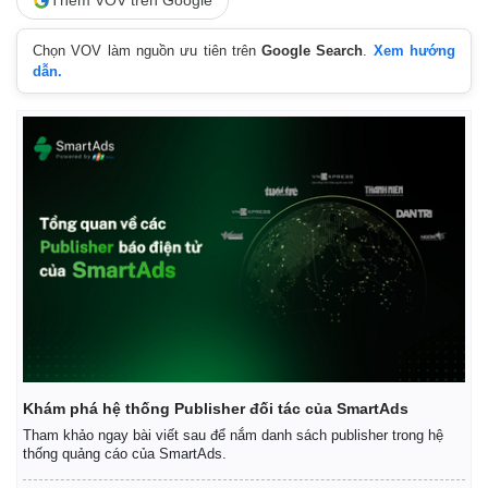
Thêm VOV trên Google
Chọn VOV làm nguồn ưu tiên trên
Google Search
.
Xem hướng
dẫn.
Khám phá hệ thống Publisher đối tác của SmartAds
Tham khảo ngay bài viết sau để nắm danh sách publisher trong hệ
thống quảng cáo của SmartAds.