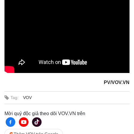
PV/VOV.VN
Tag:
VOV
Mời quý độc giả theo dõi VOV.VN trên