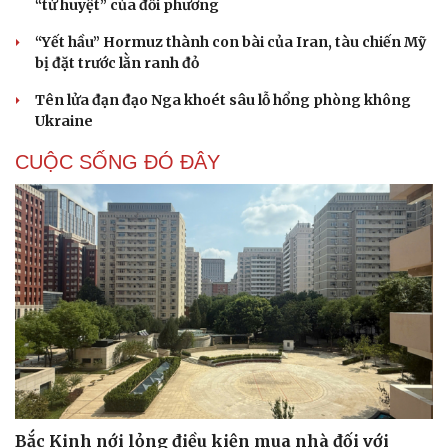
“tử huyệt” của đối phương
“Yết hầu” Hormuz thành con bài của Iran, tàu chiến Mỹ
bị đặt trước lằn ranh đỏ
Tên lửa đạn đạo Nga khoét sâu lỗ hổng phòng không
Ukraine
CUỘC SỐNG ĐÓ ĐÂY
Bắc Kinh nới lỏng điều kiện mua nhà đối với