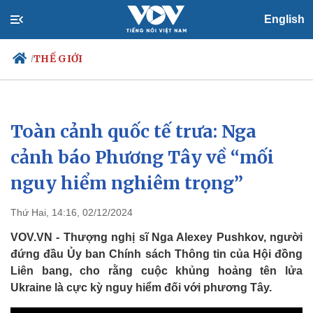
English
THẾ GIỚI
/
Toàn cảnh quốc tế trưa: Nga
Chính trị
Xã hội
Đảng
Tin 24h
cảnh báo Phương Tây về “mối
Tổ chức nhân sự
Dự báo thời tiết
nguy hiểm nghiêm trọng”
Quốc hội
Giáo dục
Nhận diện sự thật
Dấu ấn VOV
Việc làm
Thứ Hai, 14:16, 02/12/2024
Biển đảo
VOV.VN - Thượng nghị sĩ Nga Alexey Pushkov, người
đứng đầu Ủy ban Chính sách Thông tin của Hội đồng
Liên bang, cho rằng cuộc khủng hoảng tên lửa
Ukraine là cực kỳ nguy hiểm đối với phương Tây.