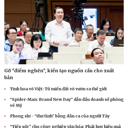
Sức khỏe
Đời sống
Dinh dưỡng - món ngon
Nhà đẹp
Cây thuốc
Blog
Sản phụ khoa
Tình yêu - Gia đình
Nhi khoa
Nam khoa
Gỡ "điểm nghẽn", kiến tạo nguồn cầu cho xuất
Làm đẹp - giảm cân
bản
Phòng mạch online
Ăn sạch sống khỏe
Tinh hoa võ Việt: Từ miền đất võ vươn ra thế giới
“Spider-Man: Brand New Day” dẫn đầu doanh số phòng
vé Mỹ
Phong slư - “thư tình” bằng dân ca của người Tày
“Tiếp sức” cho công nghiệp văn hóa: Phát huy hiệu quả