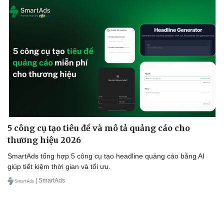
Thể thao
Ô tô - Xe máy
Bóng đá
Ô tô
Lịch thi đấu bóng đá
Xe máy
Thế giới thể thao
Tư vấn
eSports
5 công cụ tạo tiêu đề và mô tả quảng cáo cho
Hậu trường
thương hiệu 2026
SmartAds tổng hợp 5 công cụ tạo headline quảng cáo bằng AI
giúp tiết kiệm thời gian và tối ưu.
| SmartAds