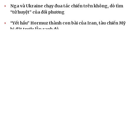
Nga và Ukraine chạy đua tác chiến trên không, dò tìm
“tử huyệt” của đối phương
“Yết hầu” Hormuz thành con bài của Iran, tàu chiến Mỹ
bị đặt trước lằn ranh đỏ
Tên lửa đạn đạo Nga khoét sâu lỗ hổng phòng không
Ukraine
CUỘC SỐNG ĐÓ ĐÂY