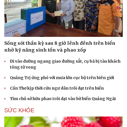
Sống sót thần kỳ sau 8 giờ lênh đênh trên biển
nhờ kỹ năng sinh tồn và phao xốp
Đi vào đường ngang giao đường sắt, cụ bà bị tàu khách
tông tử vong
Quảng Trị ứng phó với mưa lớn cục bộ trên biên giới
Cần Thơ kịp thời cứu ngư dân trôi dạt trên biển
Tìm chủ sở hữu phao trôi dạt vào bờ biển Quảng Ngãi
SỨC KHỎE