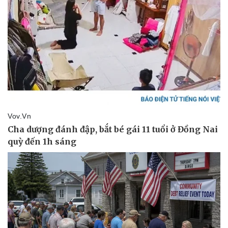
Kinh tế
Thị trường
Bất động sản
Giá vàng
Khởi nghiệp
Tiêu dùng
Tỷ giá
Chứng khoán
Giá cà phê