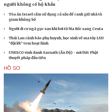
người không có hộ khẩu
Tòa án Israel cấm sử dụng cá sấu để canh giữ nhà tù
giam khủng bố
Người di cư ngã gục sau khi bơi từ Ma Rốc sang Ceuta
Thái Lan cảnh báo phụ huynh, học sinh về ma túy LSD
“đội lốt” tem hoạt hình
UNESCO vinh danh Sarnath (Ấn Độ) - nơi Đức Phật
thuyết pháp đầu tiên
HỒ SƠ