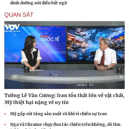
dinh dưỡng nói điều bất ngờ
QUAN SÁT
Du lịch
Podcast
Tư vấn
Câu chuyện thời sự
Săn Tour
Đọc truyện đêm khuya
check-in
Cửa sổ tình yêu
Kể chuyện cho bé
Hạt giống tâm hồn
Tướng Lê Văn Cương: Iran tổn thất lớn về vật chất,
Mỹ thiệt hại nặng về uy tín
Mỹ gấp rút tăng sản xuất vũ khí vì chiến sự Iran
Nga và Ukraine chạy đua tác chiến trên không, dò tìm