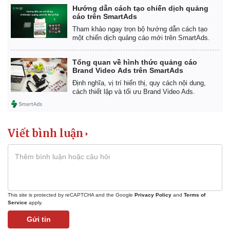
Hướng dẫn cách tạo chiến dịch quảng
cáo trên SmartAds
Tham khảo ngay trọn bộ hướng dẫn cách tạo
một chiến dịch quảng cáo mới trên SmartAds.
Tổng quan về hình thức quảng cáo
Brand Video Ads trên SmartAds
Định nghĩa, vị trí hiển thị, quy cách nội dung,
cách thiết lập và tối ưu Brand Video Ads.
Thế giới
Multimedia
Quan sát
Video
Viết bình luận
Cuộc sống đó đây
Ảnh
Hồ sơ
E-Magazine
Infographic
This site is protected by reCAPTCHA and the Google
Privacy Policy
and
Terms of
Service
apply.
Gửi tin