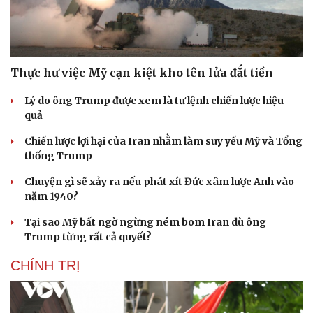
Thực hư việc Mỹ cạn kiệt kho tên lửa đắt tiền
Lý do ông Trump được xem là tư lệnh chiến lược hiệu
Cải chính
quả
Chiến lược lợi hại của Iran nhằm làm suy yếu Mỹ và Tổng
thống Trump
Chuyện gì sẽ xảy ra nếu phát xít Đức xâm lược Anh vào
năm 1940?
Tại sao Mỹ bất ngờ ngừng ném bom Iran dù ông
Trump từng rất cả quyết?
CHÍNH TRỊ