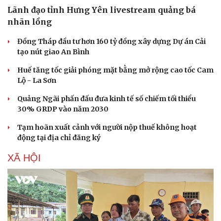
Lãnh đạo tỉnh Hưng Yên livestream quảng bá
nhãn lồng
Đồng Tháp đầu tư hơn 160 tỷ đồng xây dựng Dự án Cải
tạo nút giao An Bình
Huế tăng tốc giải phóng mặt bằng mở rộng cao tốc Cam
Lộ - La Sơn
Văn hóa
Giải trí
Quảng Ngãi phấn đấu đưa kinh tế số chiếm tối thiểu
Sân khấu - Điện ảnh
Nghệ sĩ
30% GRDP vào năm 2030
Văn học
Thời trang
Âm nhạc
Sao Việt
Tạm hoãn xuất cảnh với người nộp thuế không hoạt
Di sản
động tại địa chỉ đăng ký
XÃ HỘI