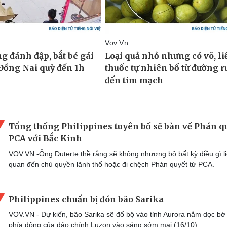
Tổng thống Philippines tuyên bố sẽ bàn về Phán q
PCA với Bắc Kinh
VOV.VN -Ông Duterte thề rằng sẽ không nhượng bộ bất kỳ điều gì l
quan đến chủ quyền lãnh thổ hoặc đi chệch Phán quyết từ PCA.
Philippines chuẩn bị đón bão Sarika
VOV.VN - Dự kiến, bão Sarika sẽ đổ bộ vào tỉnh Aurora nằm dọc bờ
phía đông của đảo chính Luzon vào sáng sớm mai (16/10).