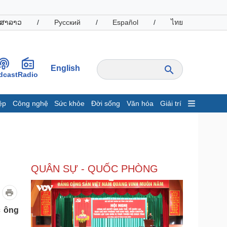
ສາລາວ
/
Русский
/
Español
/
ไทย
English
dcast
Radio
ệp
Công nghệ
Sức khỏe
Đời sống
Văn hóa
Giải trí
inh tế
Thị trường
ất động sản
Giá vàng
hởi nghiệp
Tiêu dùng
Tỷ giá
QUÂN SỰ - QUỐC PHÒNG
Chứng khoán
Giá cà phê
oanh nghiệp
Công nghệ
c ông
hông tin doanh nghiệp
Sành điệu