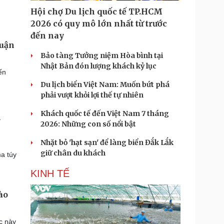
Hội chợ Du lịch quốc tế TP.HCM
2026 có quy mô lớn nhất từ trước
đến nay
luận
Bảo tàng Tưởng niệm Hòa bình tại
Nhật Bản đón lượng khách kỷ lục
́n
Du lịch biển Việt Nam: Muốn bứt phá
phải vượt khỏi lợi thế tự nhiên
Khách quốc tế đến Việt Nam 7 tháng
m
2026: Những con số nổi bật
Nhặt bỏ 'hạt sạn' để làng biển Đắk Lắk
giữ chân du khách
a túy
KINH TẾ
ào
c này