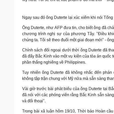
Ngay sau đó ông Duterte lại xúc xiểm khi nói Tổng
Ông Duterte, như AFP đưa tin, cho biết ông đã chá
chương trình nghị sự của phương Tây. "Điều khi
chúng ta. Tôi sẽ theo đuổi một giai đoạn mới" - ông
Chính sách đối ngoại dưới thời ông Duterte đã th
đã đẩy Bắc Kinh vào một vụ kiện của tòa án quốc t
phần thắng nghiêng về Philippines.
Tuy nhiên ông Duterte đã không nhắc đến phán q
không tập trận chung với Mỹ nữa mà sẵn sàng tham
Vài giờ trước bài phát biểu của ông Duterte tại
đã nói với các phóng viên rằng Bắc Kinh sẵn sàng
và đối thoại".
Trong bài xã luận hôm 19/10, Thời báo Hoàn cầu 