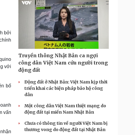
nh bởi
chính
Truyền thông Nhật Bản ca ngợi
quino
công dân Việt Nam cứu người trong
ng với
động đất
Động đất ở Nhật Bản: Việt Nam kịp thời
ên bố
triển khai các biện pháp bảo hộ công
dân
Doanh
Một công dân Việt Nam thiệt mạng do
động đất tại miền Nam Nhật Bản
m vấn
Chưa có thông tin về người Việt Nam bị
thương vong do động đất tại Nhật Bản
 nhận