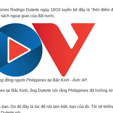
Lịch thi đấu bóng đá
Xe máy
Thế giới thể thao
Tư vấn
ines Rodrigo Duterte ngày 19/10 tuyên bố đây là "thời điểm đ
eSports
V
h sách ngoại giao của đất nước.
Hậu trường
Văn hóa
Giải trí
D
Sân khấu - Điện ảnh
Nghệ sĩ
Văn học
Thời trang
Âm nhạc
Sao Việt
c
Di sản
ng đồng người Philippines tại Bắc Kinh - Ảnh: AP.
s tại Bắc Kinh, ông Duterte nói rằng Philippines đã hưởng lợi 
h bạn. Do đó đây là lúc để nói tạm biệt, bạn của tôi. Tôi sẽ khô
 Duterte nói.