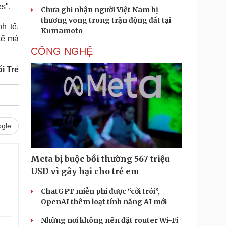
s".
Chưa ghi nhận người Việt Nam bị
thương vong trong trận động đất tại
h tế.
Kumamoto
tế mà
CÔNG NGHỆ
i Trẻ
gle
Meta bị buộc bồi thường 567 triệu
USD vì gây hại cho trẻ em
ChatGPT miễn phí được “cởi trói”,
OpenAI thêm loạt tính năng AI mới
Những nơi không nên đặt router Wi-Fi