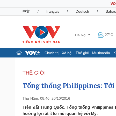
VO
中文
/
français
/
Deutsch
/
Bahas
27°C
Hà Nội
Chính trị
Xã hội
Thế giới
Multimedia
K
Chính trị
Xã hội
Đảng
Tin 24h
THẾ GIỚI
Tổ chức nhân sự
Dự báo thời tiết
Quốc hội
Giáo dục
Tổng thống Philippines: Tới
Nhận diện sự thật
Dấu ấn VOV
Việc làm
Biển đảo
Thứ Năm, 08:40, 20/10/2016
Pháp luật
Quân sự - Quốc phòng
Trên đất Trung Quốc, Tổng thống Philippines
hưởng lợi rất ít từ mối quan hệ với Mỹ.
Vụ án
Vũ khí