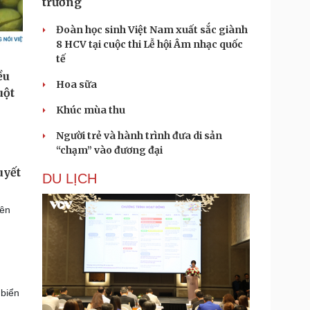
trưởng
Đoàn học sinh Việt Nam xuất sắc giành
8 HCV tại cuộc thi Lễ hội Âm nhạc quốc
tế
Hoa sữa
Khúc mùa thu
Người trẻ và hành trình đưa di sản
“chạm” vào đương đại
uyết
DU LỊCH
iên
 biển