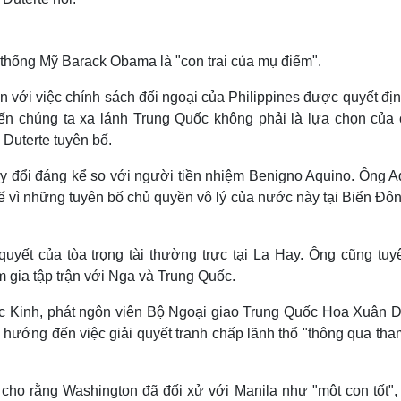
 thống Mỹ Barack Obama là "con trai của mụ điếm".
n với việc chính sách đối ngoại của Philippines được quyết đị
ến chúng ta xa lánh Trung Quốc không phải là lựa chọn của 
 Duterte tuyên bố.
ay đổi đáng kể so với người tiền nhiệm Benigno Aquino. Ông A
ế vì những tuyên bố chủ quyền vô lý của nước này tại Biển Đô
uyết của tòa trọng tài thường trực tại La Hay. Ông cũng tuy
 gia tập trận với Nga và Trung Quốc.
 Bắc Kinh, phát ngôn viên Bộ Ngoại giao Trung Quốc Hoa Xuân 
 hướng đến việc giải quyết tranh chấp lãnh thổ "thông qua tha
cho rằng Washington đã đối xử với Manila như "một con tốt",