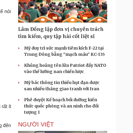
Doanh nghiệp 24h
Tin Công nghệ
Doanh nhân
Trải nghiệm
ể nói
ì cộng đồng
Chuyển đổi số
Lâm Đồng lập đơn vị chuyên trách
u lịch
Podcast
tìm kiếm, quy tập hài cốt liệt sĩ
Tư vấn
Câu chuyện thời sự
Săn Tour
Đọc truyện đêm khuya
Mỹ duy trì sức mạnh tiêm kích F-22 tại
heck-in
Cửa sổ tình yêu
Trung Đông bằng “mạch máu” KC-135
Kể chuyện cho bé
Khủng hoảng tên lửa Patriot đẩy NATO
Hạt giống tâm hồn
vào thế lưỡng nan chiến lược
Mỹ bác thông tin thiếu hụt đạn dược
sau nhiều tháng giao tranh với Iran
Phê duyệt Kế hoạch bồi dưỡng kiến
thức quốc phòng và an ninh cho đối
rất ít
tượng 1
NGƯỜI VIỆT
ng đến