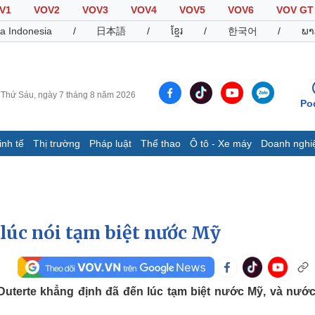
V1
VOV2
VOV3
VOV4
VOV5
VOV6
VOV GT
a Indonesia
/
日本語
/
ខ្មែរ
/
한국어
/
ພາ
Thứ Sáu, ngày 7 tháng 8 năm 2026
Po
inh tế
Thị trường
Pháp luật
Thể thao
Ô tô - Xe máy
Doanh nghi
Thế giới
Multimedia
K
Quan sát
Video
B
Cuộc sống đó đây
Ảnh
K
Hồ sơ
E-Magazine
 lúc nói tạm biệt nước Mỹ
Infographic
Thể thao
Ô tô - Xe máy
D
 Duterte khẳng định đã đến lúc tạm biệt nước Mỹ, và nướ
Bóng đá
Ô tô
T