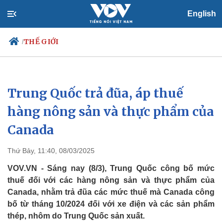
English
THẾ GIỚI
/
Trung Quốc trả đũa, áp thuế
Chính trị
Xã hội
Đảng
Tin 24h
hàng nông sản và thực phẩm của
Tổ chức nhân sự
Dự báo thời tiết
Canada
Quốc hội
Giáo dục
Nhận diện sự thật
Dấu ấn VOV
Việc làm
Thứ Bảy, 11:40, 08/03/2025
Biển đảo
VOV.VN - Sáng nay (8/3), Trung Quốc công bố mức
thuế đối với các hàng nông sản và thực phẩm của
Canada, nhằm trả đũa các mức thuế mà Canada công
bố từ tháng 10/2024 đối với xe điện và các sản phẩm
thép, nhôm do Trung Quốc sản xuất.