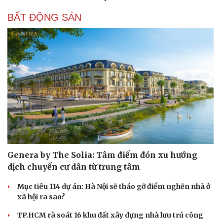
BẤT ĐỘNG SẢN
Cải chính
Genera by The Solia: Tâm điểm đón xu hướng
dịch chuyển cư dân từ trung tâm
Mục tiêu 114 dự án: Hà Nội sẽ tháo gỡ điểm nghẽn nhà ở
xã hội ra sao?
TP.HCM rà soát 16 khu đất xây dựng nhà lưu trú công