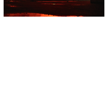
Lỗ hổng khiến phòng không Ukraine đuối sức
trước mưa tên lửa Nga
Hai điểm nóng Iran và Ukraine làm trầm trọng thêm
khủng hoảng năng lượng toàn cầu
Iran tranh thủ “khoảng ngừng” giao tranh với Mỹ để
củng cố sức mạnh quân sự
Tàu ngầm Nga "mặc áo giáp” để đối phó UAV Ukraine
Hành lang xuyên Bắc Cực: Chiến lược của Nga trong
cuộc đua logistics toàn cầu
CUỘC SỐNG ĐÓ ĐÂY