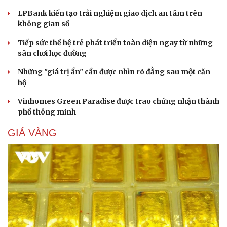
LPBank kiến tạo trải nghiệm giao dịch an tâm trên
không gian số
Du lịch
Podcast
Tư vấn
Câu chuyện thời sự
Tiếp sức thế hệ trẻ phát triển toàn diện ngay từ những
Săn Tour
Đọc truyện đêm khuya
sân chơi học đường
check-in
Cửa sổ tình yêu
Kể chuyện cho bé
Những "giá trị ẩn" cần được nhìn rõ đằng sau một căn
Hạt giống tâm hồn
hộ
Vinhomes Green Paradise được trao chứng nhận thành
phố thông minh
GIÁ VÀNG