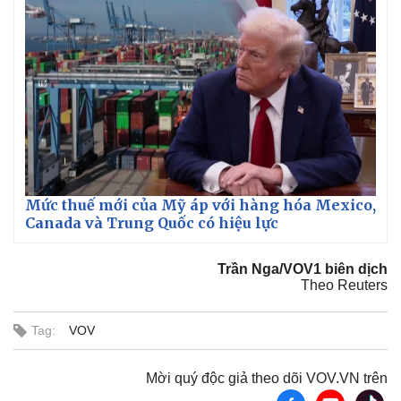
Mức thuế mới của Mỹ áp với hàng hóa Mexico,
Canada và Trung Quốc có hiệu lực
Thế giới
Multimedia
Quan sát
Video
Cuộc sống đó đây
Ảnh
Trần Nga/VOV1 biên dịch
Theo Reuters
Hồ sơ
E-Magazine
Infographic
Tag:
VOV
Mời quý độc giả theo dõi VOV.VN trên