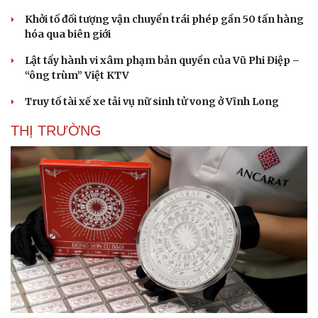
Khởi tố đối tượng vận chuyển trái phép gần 50 tấn hàng
hóa qua biên giới
Lật tẩy hành vi xâm phạm bản quyền của Vũ Phi Điệp –
“ông trùm” Việt KTV
Truy tố tài xế xe tải vụ nữ sinh tử vong ở Vĩnh Long
THỊ TRƯỜNG