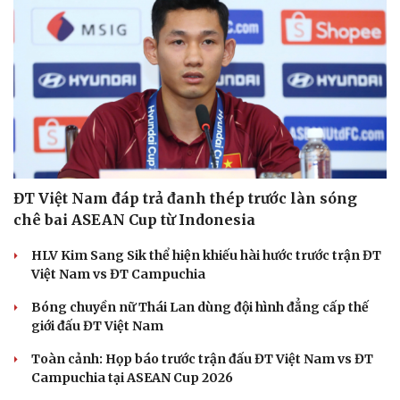
ĐT Việt Nam đáp trả đanh thép trước làn sóng
chê bai ASEAN Cup từ Indonesia
HLV Kim Sang Sik thể hiện khiếu hài hước trước trận ĐT
Việt Nam vs ĐT Campuchia
Bóng chuyền nữ Thái Lan dùng đội hình đẳng cấp thế
giới đấu ĐT Việt Nam
Sức khỏe
Đời sống
Dinh dưỡng - món ngon
Nhà đẹp
Toàn cảnh: Họp báo trước trận đấu ĐT Việt Nam vs ĐT
Cây thuốc
Blog
Campuchia tại ASEAN Cup 2026
Sản phụ khoa
Tình yêu - Gia đình