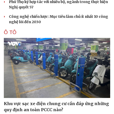
Phú Thọ ký hợp tác với nhiều bộ, ngành trong thực hiện
Nghị quyết 57
Công nghệ chiến lược: Mục tiêu làm chủ ít nhất 10 công
nghệ lõi đến 2030
Ô TÔ
Doanh nghiệp
Công nghệ
Thông tin doanh nghiệp
Sành điệu
Doanh nghiệp 24h
Tin Công nghệ
Khu vực sạc xe điện chung cư cần đáp ứng những
Doanh nhân
Trải nghiệm
quy định an toàn PCCC nào?
Vì cộng đồng
Chuyển đổi số