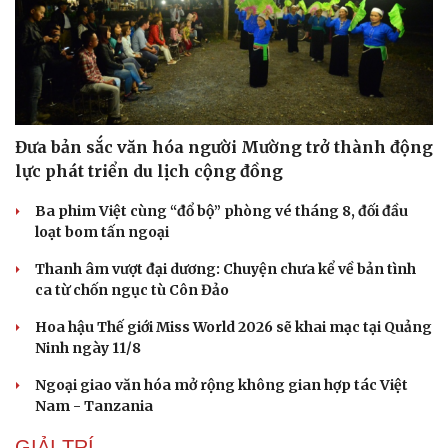
Văn hóa
Giải trí
Sân khấu - Điện ảnh
Nghệ sĩ
Văn học
Thời trang
Âm nhạc
Sao Việt
Di sản
Đưa bản sắc văn hóa người Mường trở thành động
lực phát triển du lịch cộng đồng
Ba phim Việt cùng “đổ bộ” phòng vé tháng 8, đối đầu
loạt bom tấn ngoại
Thanh âm vượt đại dương: Chuyện chưa kể về bản tình
ca từ chốn ngục tù Côn Đảo
Hoa hậu Thế giới Miss World 2026 sẽ khai mạc tại Quảng
Ninh ngày 11/8
Ngoại giao văn hóa mở rộng không gian hợp tác Việt
Nam - Tanzania
GIẢI TRÍ