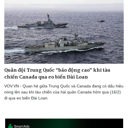
Quân đội Trung Quốc “báo động cao” khi tàu
chiến Canada qua eo biển Đài Loan
VOV.VN - Quan hệ giữa Trung Quốc và Canada đang có dấu hiệu
Thể thao
Ô tô - Xe máy
nóng lên sau khi tàu chiến của hải quân Canada hôm qua (16/2)
Bóng đá
Ô tô
đi qua eo biển Đài Loan.
Lịch thi đấu bóng đá
Xe máy
Thế giới thể thao
Tư vấn
eSports
Hậu trường