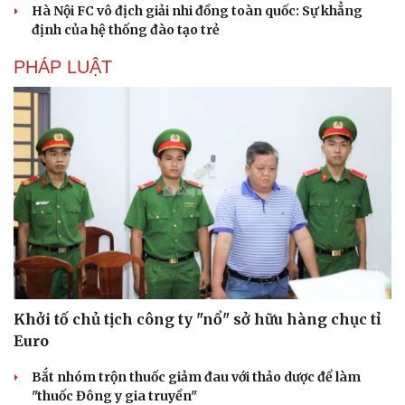
Hà Nội FC vô địch giải nhi đồng toàn quốc: Sự khẳng
Nhi khoa
định của hệ thống đào tạo trẻ
Nam khoa
Làm đẹp - giảm cân
PHÁP LUẬT
Phòng mạch online
Ăn sạch sống khỏe
Khởi tố chủ tịch công ty "nổ" sở hữu hàng chục tỉ
Euro
Bắt nhóm trộn thuốc giảm đau với thảo dược để làm
"thuốc Đông y gia truyền"