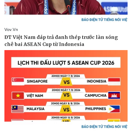
Pháp luật
Quân sự - Quốc phòng
Vụ án
Vũ khí
Tin nóng
Việt Nam
Tư vấn luật
Phân tích