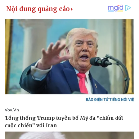
Kinh tế
Thị trường
Bất động sản
Giá vàng
Khởi nghiệp
Tiêu dùng
Tỷ giá
Chứng khoán
Giá cà phê