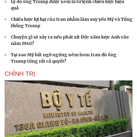
Lý do ông Trump được xem là tư lệnh chiến lược hiệu
quả
Chiến lược lợi hại của Iran nhằm làm suy yếu Mỹ và Tổng
thống Trump
Chuyện gì sẽ xảy ra nếu phát xít Đức xâm lược Anh vào
năm 1940?
Tại sao Mỹ bất ngờ ngừng ném bom Iran dù ông
Trump từng rất cả quyết?
CHÍNH TRỊ