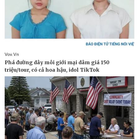
Kinh tế
Thị trường
Bất động sản
Giá vàng
Khởi nghiệp
Tiêu dùng
Tỷ giá
Chứng khoán