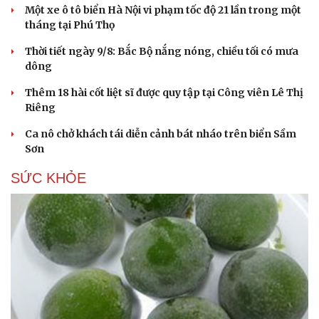
Một xe ô tô biển Hà Nội vi phạm tốc độ 21 lần trong một
tháng tại Phú Thọ
Thời tiết ngày 9/8: Bắc Bộ nắng nóng, chiều tối có mưa
dông
Thêm 18 hài cốt liệt sĩ được quy tập tại Công viên Lê Thị
Riêng
Ca nô chở khách tái diễn cảnh bát nháo trên biển Sầm
Sơn
SỨC KHỎE
Du lịch
Podcast
Tư vấn
Câu chuyện thời sự
Săn Tour
Đọc truyện đêm khuya
check-in
Cửa sổ tình yêu
Kể chuyện cho bé
Hạt giống tâm hồn