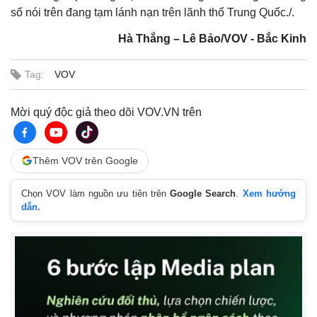
số nói trên đang tạm lánh nạn trên lãnh thổ Trung Quốc./.
Hà Thắng – Lê Bảo/VOV - Bắc Kinh
Tag:
VOV
Mời quý độc giả theo dõi VOV.VN trên
Thêm VOV trên Google
Chọn VOV làm nguồn ưu tiên trên
Google Search
.
Xem hướng
Thế giới
Multimedia
dẫn.
Quan sát
Video
Cuộc sống đó đây
Ảnh
Hồ sơ
E-Magazine
Infographic