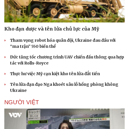
Doanh nghiệp
Công nghệ
Kho đạn dược và tên lửa chủ lực của Mỹ
Thông tin doanh nghiệp
Sành điệu
Doanh nghiệp 24h
Tin Công nghệ
Tham vọng robot hóa quân đội, Ukraine đau đầu với
Doanh nhân
Trải nghiệm
“ma trận” 550 biến thể
Vì cộng đồng
Chuyển đổi số
Đức tăng tốc chương trình UAV chiến đấu thông qua hợp
tác với Rolls-Royce
Thực hư việc Mỹ cạn kiệt kho tên lửa đắt tiền
Tên lửa đạn đạo Nga khoét sâu lỗ hổng phòng không
Ukraine
NGƯỜI VIỆT