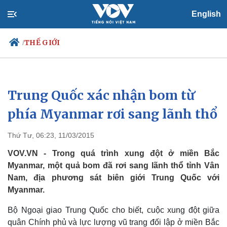
English
THẾ GIỚI
/
Trung Quốc xác nhận bom từ
Chính trị
Xã hội
Đảng
Tin 24h
phía Myanmar rơi sang lãnh thổ
Tổ chức nhân sự
Dự báo thời tiết
Quốc hội
Giáo dục
Thứ Tư, 06:23, 11/03/2015
Nhận diện sự thật
Dấu ấn VOV
Việc làm
VOV.VN - Trong quá trình xung đột ở miền Bắc
Biển đảo
Myanmar, một quả bom đã rơi sang lãnh thổ tỉnh Vân
Nam, địa phương sát biên giới Trung Quốc với
Myanmar.
Bộ Ngoại giao Trung Quốc cho biết, cuộc xung đột giữa
quân Chính phủ và lực lượng vũ trang đối lập ở miền Bắc