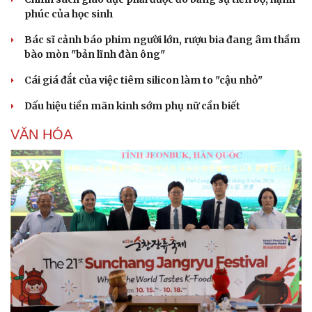
phúc của học sinh
Bác sĩ cảnh báo phim người lớn, rượu bia đang âm thầm
bào mòn "bản lĩnh đàn ông"
Cái giá đắt của việc tiêm silicon làm to "cậu nhỏ"
Dấu hiệu tiền mãn kinh sớm phụ nữ cần biết
VĂN HÓA