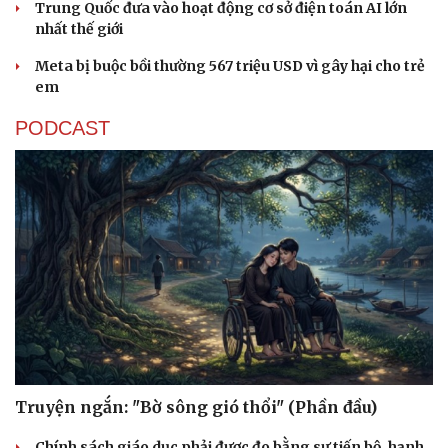
Trung Quốc đưa vào hoạt động cơ sở điện toán AI lớn
nhất thế giới
Meta bị buộc bồi thường 567 triệu USD vì gây hại cho trẻ
em
PODCAST
Sức khỏe
Đời sống
Dinh dưỡng - món ngon
Nhà đẹp
Cây thuốc
Blog
Sản phụ khoa
Tình yêu - Gia đình
Nhi khoa
Nam khoa
Làm đẹp - giảm cân
Phòng mạch online
Ăn sạch sống khỏe
Truyện ngắn: "Bờ sông gió thổi" (Phần đầu)
Chính sách giáo dục phải được đo bằng sự tiến bộ, hạnh