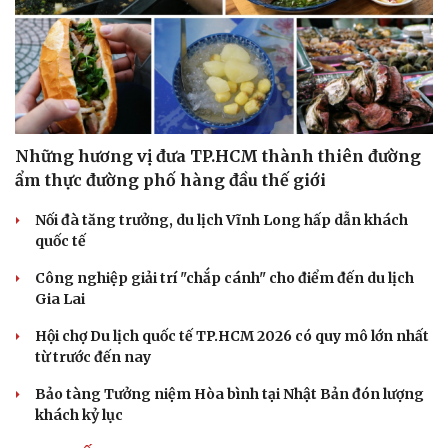
Những hương vị đưa TP.HCM thành thiên đường
ẩm thực đường phố hàng đầu thế giới
Nối đà tăng trưởng, du lịch Vĩnh Long hấp dẫn khách
quốc tế
Văn hóa
Giải trí
Công nghiệp giải trí "chắp cánh" cho điểm đến du lịch
Sân khấu - Điện ảnh
Nghệ sĩ
Gia Lai
Văn học
Thời trang
Hội chợ Du lịch quốc tế TP.HCM 2026 có quy mô lớn nhất
Âm nhạc
Sao Việt
từ trước đến nay
Di sản
Bảo tàng Tưởng niệm Hòa bình tại Nhật Bản đón lượng
khách kỷ lục