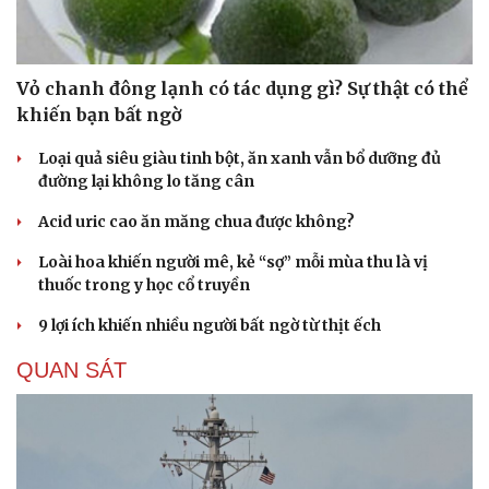
Vỏ chanh đông lạnh có tác dụng gì? Sự thật có thể
khiến bạn bất ngờ
Loại quả siêu giàu tinh bột, ăn xanh vẫn bổ dưỡng đủ
đường lại không lo tăng cân
Acid uric cao ăn măng chua được không?
Loài hoa khiến người mê, kẻ “sợ” mỗi mùa thu là vị
thuốc trong y học cổ truyền
9 lợi ích khiến nhiều người bất ngờ từ thịt ếch
QUAN SÁT