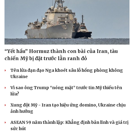
“Yết hầu” Hormuz thành con bài của Iran, tàu
chiến Mỹ bị đặt trước lằn ranh đỏ
Tên lửa đạn đạo Nga khoét sâu lỗ hổng phòng không
Ukraine
Vì sao ông Trump “nóng mặt” trước tin Mỹ thiếu tên
lửa?
Xung đột Mỹ - Iran tạo hiệu ứng domino, Ukraine chịu
ảnh hưởng
ASEAN 59 năm thành lập: Khẳng định bản lĩnh và giá trị
sức hút