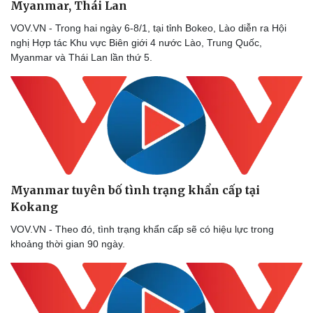
Thể thao
Ô tô - Xe máy
Myanmar, Thái Lan
Bóng đá
Ô tô
VOV.VN - Trong hai ngày 6-8/1, tại tỉnh Bokeo, Lào diễn ra Hội
Lịch thi đấu bóng đá
Xe máy
nghị Hợp tác Khu vực Biên giới 4 nước Lào, Trung Quốc,
Thế giới thể thao
Tư vấn
Myanmar và Thái Lan lần thứ 5.
eSports
Hậu trường
Myanmar tuyên bố tình trạng khẩn cấp tại
Kokang
VOV.VN - Theo đó, tình trạng khẩn cấp sẽ có hiệu lực trong
khoảng thời gian 90 ngày.