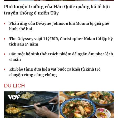
Phó huyện trưởng của Hàn Quốc quảng bá lễ hội
truyền thống ở miền Tây
Phản ứng của Dwayne Johnson khi Moana bị giới phê
bình chê bai
The Odyssey vượt 1 tỷ USD, Christopher Nolan tái lập kỳ
tích sau 14 năm
Cần một hệ sinh thái trách nhiệm để ngăn âm nhạc lệch
chuẩn
Khi bảo tàng đưa hiện vật bước ra khỏi tủ kính trò
chuyện cùng công chúng
DU LỊCH