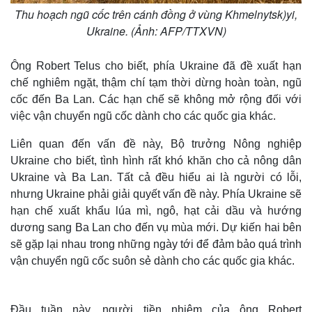
Thu hoạch ngũ cốc trên cánh đồng ở vùng Khmelnytsk)yi,
Ukraine. (Ảnh: AFP/TTXVN)
Ông Robert Telus cho biết, phía Ukraine đã đề xuất hạn
chế nghiêm ngặt, thậm chí tạm thời dừng hoàn toàn, ngũ
cốc đến Ba Lan. Các hạn chế sẽ không mở rộng đối với
việc vận chuyển ngũ cốc dành cho các quốc gia khác.
Liên quan đến vấn đề này, Bộ trưởng Nông nghiệp
Ukraine cho biết, tình hình rất khó khăn cho cả nông dân
Ukraine và Ba Lan. Tất cả đều hiểu ai là người có lỗi,
nhưng Ukraine phải giải quyết vấn đề này. Phía Ukraine sẽ
hạn chế xuất khẩu lúa mì, ngô, hạt cải dầu và hướng
dương sang Ba Lan cho đến vụ mùa mới. Dự kiến hai bên
sẽ gặp lại nhau trong những ngày tới để đảm bảo quá trình
vận chuyển ngũ cốc suôn sẻ dành cho các quốc gia khác.
Đầu tuần này, người tiền nhiệm của ông Robert