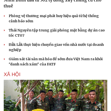
Ninh Bình đầu tư 502 tỷ đồng xây chung cư cho
thuê
Phòng vệ thương mại phát huy hiệu quả từ hệ thống
cảnh báo sớm
Thái Nguyên tập trung giải phóng mặt bằng dự án cao
tốc CT07
Đắk Lắk thực hiện chuyển giao vốn nhà nước tại doanh
nghiệp
Giám sát tài sản mã hóa để sớm đưa Việt Nam ra khỏi
"danh sách xám" của FATF
XÃ HỘI