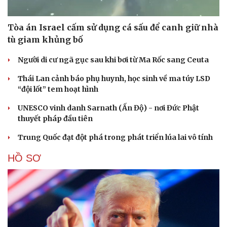
Tòa án Israel cấm sử dụng cá sấu để canh giữ nhà
tù giam khủng bố
Người di cư ngã gục sau khi bơi từ Ma Rốc sang Ceuta
Thái Lan cảnh báo phụ huynh, học sinh về ma túy LSD
“đội lốt” tem hoạt hình
UNESCO vinh danh Sarnath (Ấn Độ) - nơi Đức Phật
thuyết pháp đầu tiên
Trung Quốc đạt đột phá trong phát triển lúa lai vô tính
HỒ SƠ
Cải chính