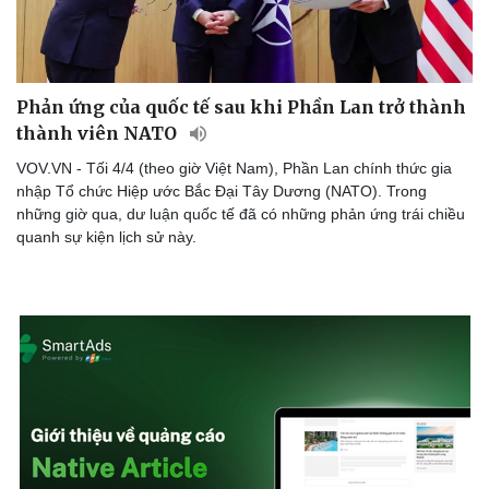
Bóng đá
Ô tô
Lịch thi đấu bóng đá
Xe máy
Thế giới thể thao
Tư vấn
eSports
Phản ứng của quốc tế sau khi Phần Lan trở thành
Hậu trường
thành viên NATO
VOV.VN - Tối 4/4 (theo giờ Việt Nam), Phần Lan chính thức gia
nhập Tổ chức Hiệp ước Bắc Đại Tây Dương (NATO). Trong
những giờ qua, dư luận quốc tế đã có những phản ứng trái chiều
quanh sự kiện lịch sử này.