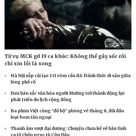
Từ vụ MCK gỡ 19 ca khúc: Không thể gây sốc rồi
chỉ xin lỗi là xong
Hà Nội sắp cải tạo 131 vòm cầu đá: Đánh thức di sản giữa
lòng phố cổ
Đưa bản sắc văn hóa người Mường trở thành động lực
phát triển du lịch cộng đồng
Ba phim Việt cùng “đổ bộ” phòng vé tháng 8, đối đầu
loạt bom tấn ngoại
Thanh âm vượt đại dương: Chuyện chưa kể về bản tình
ca từ chốn ngục tù Côn Đảo