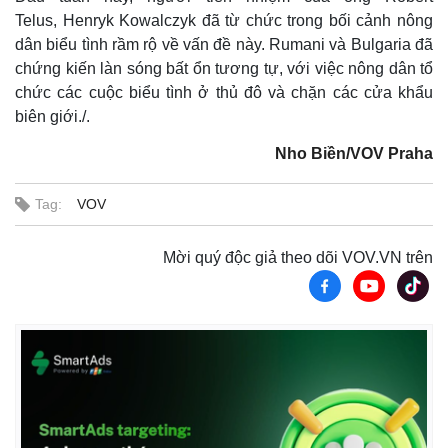
Telus, Henryk Kowalczyk đã từ chức trong bối cảnh nông
dân biểu tình rầm rộ về vấn đề này. Rumani và Bulgaria đã
chứng kiến ​​làn sóng bất ổn tương tự, với việc nông dân tổ
chức các cuộc biểu tình ở thủ đô và chặn các cửa khẩu
biên giới./.
Nho Biền/VOV Praha
Tag:
VOV
Mời quý độc giả theo dõi VOV.VN trên
Thế giới
Multimedia
Quan sát
Video
Cuộc sống đó đây
Ảnh
Hồ sơ
E-Magazine
Infographic