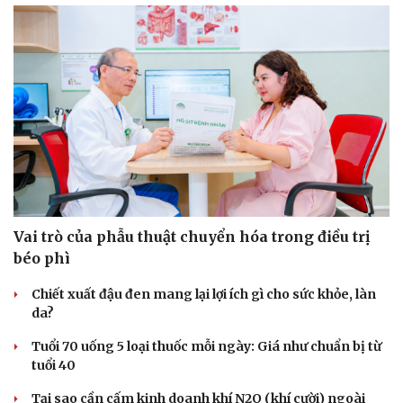
Vai trò của phẫu thuật chuyển hóa trong điều trị
béo phì
Du lịch
Podcast
Chiết xuất đậu đen mang lại lợi ích gì cho sức khỏe, làn
Tư vấn
Câu chuyện thời sự
da?
Săn Tour
Đọc truyện đêm khuya
check-in
Cửa sổ tình yêu
Tuổi 70 uống 5 loại thuốc mỗi ngày: Giá như chuẩn bị từ
Kể chuyện cho bé
tuổi 40
Hạt giống tâm hồn
Tại sao cần cấm kinh doanh khí N2O (khí cười) ngoài