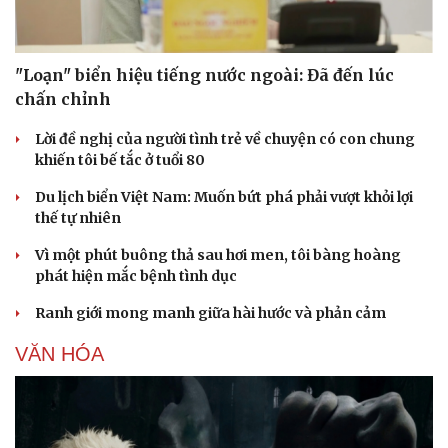
"Loạn" biển hiệu tiếng nước ngoài: Đã đến lúc
chấn chỉnh
Sức khỏe
Đời sống
Lời đề nghị của người tình trẻ về chuyện có con chung
Dinh dưỡng - món ngon
Nhà đẹp
khiến tôi bế tắc ở tuổi 80
Cây thuốc
Blog
Sản phụ khoa
Tình yêu - Gia đình
Du lịch biển Việt Nam: Muốn bứt phá phải vượt khỏi lợi
Nhi khoa
thế tự nhiên
Nam khoa
Làm đẹp - giảm cân
Vì một phút buông thả sau hơi men, tôi bàng hoàng
Phòng mạch online
phát hiện mắc bệnh tình dục
Ăn sạch sống khỏe
Ranh giới mong manh giữa hài hước và phản cảm
VĂN HÓA