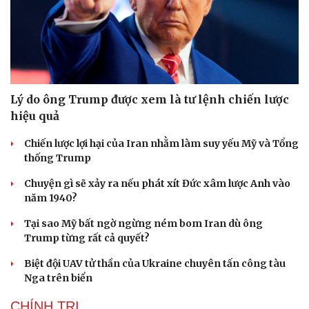
Lý do ông Trump được xem là tư lệnh chiến lược
hiệu quả
Chiến lược lợi hại của Iran nhằm làm suy yếu Mỹ và Tổng
thống Trump
Chuyện gì sẽ xảy ra nếu phát xít Đức xâm lược Anh vào
năm 1940?
Tại sao Mỹ bất ngờ ngừng ném bom Iran dù ông
Trump từng rất cả quyết?
Biệt đội UAV tử thần của Ukraine chuyên tấn công tàu
Nga trên biển
CHÍNH TRỊ