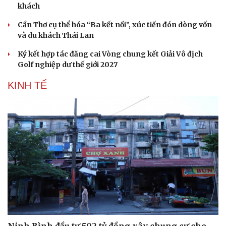
khách
Cần Thơ cụ thể hóa “Ba kết nối”, xúc tiến đón dòng vốn
và du khách Thái Lan
Ký kết hợp tác đăng cai Vòng chung kết Giải Vô địch
Golf nghiệp dư thế giới 2027
KINH TẾ
Văn hóa
Giải trí
Sân khấu - Điện ảnh
Nghệ sĩ
Văn học
Thời trang
Âm nhạc
Sao Việt
Di sản