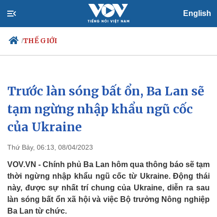
English
THẾ GIỚI
/
Trước làn sóng bất ổn, Ba Lan sẽ
Chính trị
Xã hội
Đảng
Tin 24h
tạm ngừng nhập khẩu ngũ cốc
Tổ chức nhân sự
Dự báo thời tiết
của Ukraine
Quốc hội
Giáo dục
Nhận diện sự thật
Dấu ấn VOV
Việc làm
Thứ Bảy, 06:13, 08/04/2023
Biển đảo
VOV.VN - Chính phủ Ba Lan hôm qua thông báo sẽ tạm
thời ngừng nhập khẩu ngũ cốc từ Ukraine. Động thái
này, được sự nhất trí chung của Ukraine, diễn ra sau
làn sóng bất ổn xã hội và việc Bộ trưởng Nông nghiệp
Ba Lan từ chức.