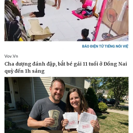
Kinh tế
Thị trường
Bất động sản
Giá vàng
Khởi nghiệp
Tiêu dùng
Tỷ giá
Chứng khoán
Giá cà phê