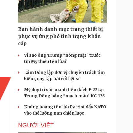
Doanh nghiệp 24h
Tin Công nghệ
Doanh nhân
Trải nghiệm
ì cộng đồng
Chuyển đổi số
Ban hành danh mục trang thiết bị
u lịch
Podcast
phục vụ ứng phó tình trạng khẩn
Tư vấn
Câu chuyện thời sự
cấp
Săn Tour
Đọc truyện đêm khuya
heck-in
Cửa sổ tình yêu
Vì sao ông Trump “nóng mặt” trước
Kể chuyện cho bé
tin Mỹ thiếu tên lửa?
Hạt giống tâm hồn
Lâm Đồng lập đơn vị chuyên trách tìm
kiếm, quy tập hài cốt liệt sĩ
Mỹ duy trì sức mạnh tiêm kích F-22 tại
Trung Đông bằng “mạch máu” KC-135
Khủng hoảng tên lửa Patriot đẩy NATO
vào thế lưỡng nan chiến lược
NGƯỜI VIỆT