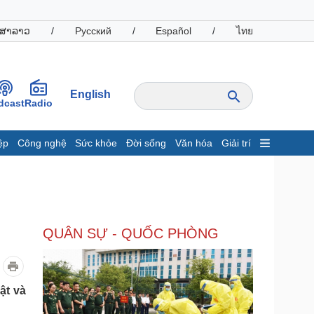
ສາລາວ
/
Русский
/
Español
/
ไทย
English
dcast
Radio
ệp
Công nghệ
Sức khỏe
Đời sống
Văn hóa
Giải trí
inh tế
Thị trường
ất động sản
Giá vàng
hởi nghiệp
Tiêu dùng
Tỷ giá
QUÂN SỰ - QUỐC PHÒNG
Chứng khoán
Giá cà phê
oanh nghiệp
Công nghệ
ật và
hông tin doanh nghiệp
Sành điệu