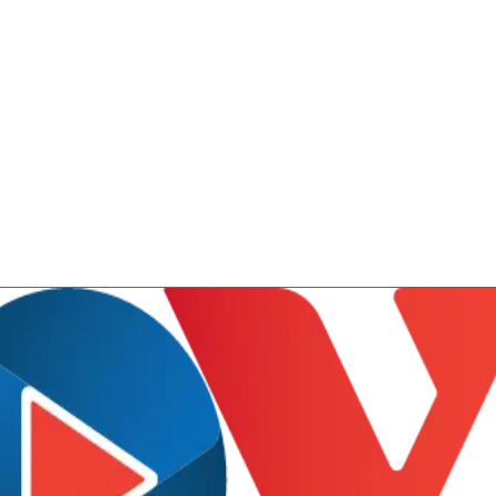
Lịch thi đấu bóng đá
Xe máy
Thế giới thể thao
Tư vấn
eSports
V
Hậu trường
Văn hóa
Giải trí
D
Sân khấu - Điện ảnh
Nghệ sĩ
Văn học
Thời trang
Âm nhạc
Sao Việt
c
Di sản