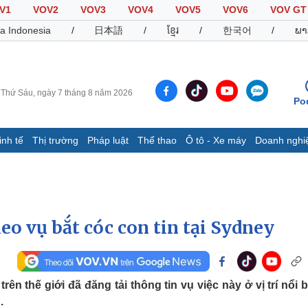
V1
VOV2
VOV3
VOV4
VOV5
VOV6
VOV GT
a Indonesia
/
日本語
/
ខ្មែរ
/
한국어
/
ພາ
Thứ Sáu, ngày 7 tháng 8 năm 2026
Po
inh tế
Thị trường
Pháp luật
Thể thao
Ô tô - Xe máy
Doanh nghi
Thế giới
Multimedia
K
Quan sát
Video
B
Cuộc sống đó đây
Ảnh
K
Hồ sơ
E-Magazine
eo vụ bắt cóc con tin tại Sydney
Infographic
Thể thao
Ô tô - Xe máy
D
ên thế giới đã đăng tải thông tin vụ việc này ở vị trí nổi b
.
Bóng đá
Ô tô
T