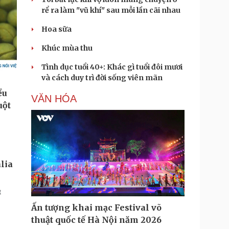
rể ra làm "vũ khí" sau mỗi lần cãi nhau
Hoa sữa
Khúc mùa thu
Tình dục tuổi 40+: Khác gì tuổi đôi mươi
và cách duy trì đời sống viên mãn
VĂN HÓA
alia
t
Ấn tượng khai mạc Festival võ
thuật quốc tế Hà Nội năm 2026