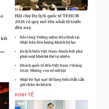
Hội chợ Du lịch quốc tế TP.HCM
bắt
2026 có quy mô lớn nhất từ trước
đến nay
Bảo tàng Tưởng niệm Hòa bình tại
 kết
Nhật Bản đón lượng khách kỷ lục
Du lịch biển Việt Nam: Muốn bứt phá
sau
phải vượt khỏi lợi thế tự nhiên
Khách quốc tế đến Việt Nam 7 tháng
2026: Những con số nổi bật
Nhặt bỏ 'hạt sạn' để làng biển Đắk Lắk
giữ chân du khách
KINH TẾ