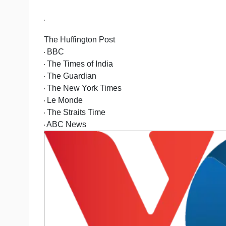
Tin nóng
Việt Nam
Tư vấn luật
Phân tích
The Huffington Post
BBC
Sức khỏe
Đời sống
The Times of India
Dinh dưỡng - món ngon
Nhà đẹp
The Guardian
Cây thuốc
Blog
The New York Times
Sản phụ khoa
Tình yêu - Gia đình
Nhi khoa
Le Monde
Nam khoa
The Straits Time
Làm đẹp - giảm cân
ABC News
Phòng mạch online
Ăn sạch sống khỏe
Cải chính