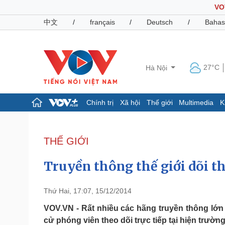
VO
中文
/
français
/
Deutsch
/
Bahas
27°C
Hà Nội
Chính trị
Xã hội
Thế giới
Multimedia
K
Chính trị
Xã hội
Đảng
Tin 24h
THẾ GIỚI
Tổ chức nhân sự
Dự báo thời tiết
Quốc hội
Giáo dục
Truyền thông thế giới dõi th
Nhận diện sự thật
Dấu ấn VOV
Việc làm
Biển đảo
Thứ Hai, 17:07, 15/12/2014
Pháp luật
Quân sự - Quốc phòng
VOV.VN - Rất nhiều các hãng truyền thông lớn tr
cử phóng viên theo dõi trực tiếp tại hiện trường
Vụ án
Vũ khí