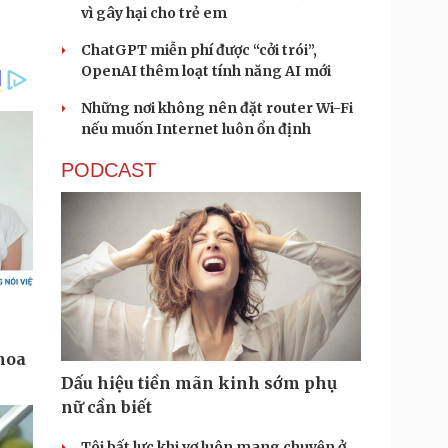
vì gây hại cho trẻ em
ChatGPT miễn phí được “cởi trói”,
OpenAI thêm loạt tính năng AI mới
Những nơi không nên đặt router Wi-Fi
nếu muốn Internet luôn ổn định
PODCAST
Dấu hiệu tiền mãn kinh sớm phụ
nữ cần biết
Tôi bất lực khi vợ luôn mang chuyện ở