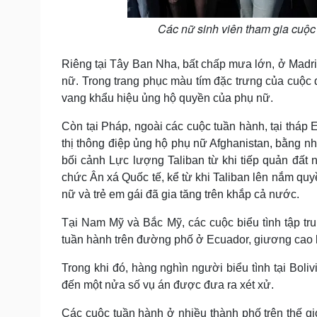
Các nữ sinh viên tham gia cuộc
Riêng tại Tây Ban Nha, bất chấp mưa lớn, ở Mad
nữ. Trong trang phục màu tím đặc trưng của cuộc
vang khẩu hiệu ủng hộ quyền của phụ nữ.
Còn tại Pháp, ngoài các cuộc tuần hành, tại tháp 
thị thông điệp ủng hộ phụ nữ Afghanistan, bằng n
bối cảnh Lực lượng Taliban từ khi tiếp quản đất 
chức Ân xá Quốc tế, kể từ khi Taliban lên nắm quy
nữ và trẻ em gái đã gia tăng trên khắp cả nước.
Tại Nam Mỹ và Bắc Mỹ, các cuộc biểu tình tập tru
tuần hành trên đường phố ở Ecuador, giương cao k
Trong khi đó, hàng nghìn người biểu tình tại Boliv
đến một nửa số vụ án được đưa ra xét xử.
Các cuộc tuần hành ở nhiều thành phố trên thế g