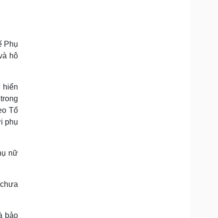
ế Phụ
và hô
g hiển
trong
eo Tổ
ới phụ
hụ nữ
h chưa
à bảo