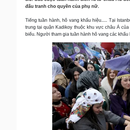
Tin nóng
Việt Nam
đấu tranh cho quyền của phụ nữ.
Tư vấn luật
Phân tích
Tiếng tuần hành, hô vang khẩu hiệu..... Tại Ista
trung tại quận Kadikoy thuộc khu vực châu Á của
Sức khỏe
Đời sống
biểu. Người tham gia tuần hành hô vang các khẩu 
Dinh dưỡng - món ngon
Nhà đẹp
Cây thuốc
Blog
Sản phụ khoa
Tình yêu - Gia đình
Nhi khoa
Nam khoa
Làm đẹp - giảm cân
Phòng mạch online
Ăn sạch sống khỏe
Cải chính