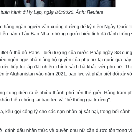
 tuần hành ở Hy Lạp, ngày 8/3/2025. Ảnh: Reuters
rid hàng ngàn người vẫn xuống đường để kỷ niệm Ngày Quốc t
 diễu hành Tây Ban Nha, những người biểu tình đã đánh trống 
Eiffel ở thủ đô Paris - biểu tượng của nước Pháp ngày 8/3 cũn
hiều ngôn ngữ nhằm ủng hộ quyền của phụ nữ tại quốc gia này 
nước tiếp tục áp đặt nhiều chính sách hà khắc với phụ nữ. Th
ền ở Afghanistan vào năm 2021, bạo lực và phân biệt đối xử v
ng cũng diễn ra ở nhiều thành phố trên thế giới. Hàng trăm p
hẩu hiệu chống lại bạo lực và "hệ thống gia trưởng".
ia, kêu gọi công lý cho các nạn nhân bị sát hại, trong bối cản
iới đánh dấu nhận thức về quyền phụ nữ cần được tôn trọng v