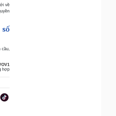
ới về
quyền
 số
n cầu,
VOV1
g hợp