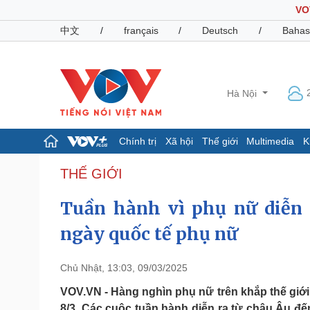
VO
中文
/
français
/
Deutsch
/
Bahas
Hà Nội
Chính trị
Xã hội
Thế giới
Multimedia
K
Chính trị
Xã hội
THẾ GIỚI
Đảng
Tin 24h
Tuần hành vì phụ nữ diễn r
Tổ chức nhân sự
Dự báo thời tiết
Quốc hội
Giáo dục
ngày quốc tế phụ nữ
Nhận diện sự thật
Dấu ấn VOV
Việc làm
Biển đảo
Chủ Nhật, 13:03, 09/03/2025
Pháp luật
Quân sự - Quốc phòng
VOV.VN - Hàng nghìn phụ nữ trên khắp thế gi
Vụ án
Vũ khí
8/3. Các cuộc tuần hành diễn ra từ châu Âu đ