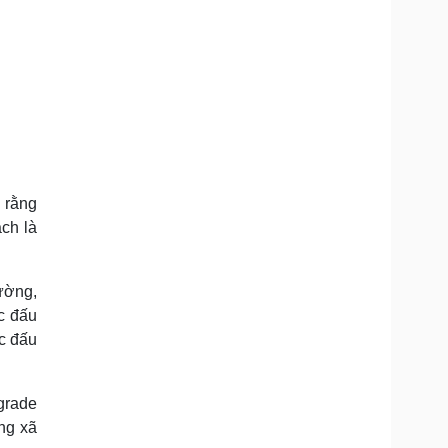
n rằng
ch là
ường,
c đấu
c đấu
grade
ng xã