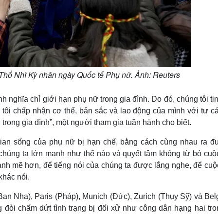
Thổ Nhĩ Kỳ nhân ngày Quốc tế Phụ nữ. Ảnh: Reuters
h nghĩa chỉ giới hạn phụ nữ trong gia đình. Do đó, chúng tôi ti
tôi chấp nhận cơ thể, bản sắc và lao động của mình với tư cá
 trong gia đình”, một người tham gia tuần hành cho biết.
ian sống của phụ nữ bị hạn chế, bằng cách cùng nhau ra đ
chúng ta lớn mạnh như thế nào và quyết tâm không từ bỏ cuộ
ạnh mẽ hơn, để tiếng nói của chúng ta được lắng nghe, để cuộ
khác nói.
Ban Nha), Paris (Pháp), Munich (Đức), Zurich (Thụy Sỹ) và Bel
 đòi chấm dứt tình trạng bị đối xử như công dân hạng hai tro