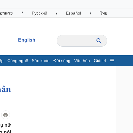
ສາລາວ
/
Русский
/
Español
/
ไทย
English
ệp
Công nghệ
Sức khỏe
Đời sống
Văn hóa
Giải trí
inh tế
Thị trường
ất động sản
Giá vàng
hân
hởi nghiệp
Tiêu dùng
Tỷ giá
Chứng khoán
Giá cà phê
oanh nghiệp
Công nghệ
hụ nữ
hông tin doanh nghiệp
Sành điệu
g nói