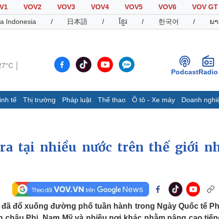
V1
VOV2
VOV3
VOV4
VOV5
VOV6
VOV GT
a Indonesia
/
日本語
/
ខ្មែរ
/
한국어
/
ພາ
27°C
Podcast
Radio
inh tế
Thị trường
Pháp luật
Thể thao
Ô tô - Xe máy
Doanh nghi
Thế giới
Multimedia
K
Quan sát
Video
B
a tại nhiều nước trên thế giới n
Cuộc sống đó đây
Ảnh
K
Hồ sơ
E-Magazine
Infographic
Thể thao
Ô tô - Xe máy
D
ới đã đổ xuống đường phố tuần hành trong Ngày Quốc tế P
Bóng đá
Ô tô
T
ến châu Phi, Nam Mỹ và nhiều nơi khác nhằm nâng cao tiến