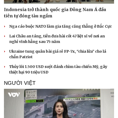
Thông tin doanh nghiệp
Sành điệu
Indonesia trở thành quốc gia Đông Nam Á đầu
Doanh nghiệp 24h
Tin Công nghệ
tiên tự đóng tàu ngầm
Doanh nhân
Trải nghiệm
Vì cộng đồng
Chuyển đổi số
Nga cáo buộc NATO làm gia tăng căng thẳng ở Bắc Cực
Lai Châu an táng, tiễn đưa hài cốt 47 liệt sĩ về nơi an
nghỉ vĩnh hằng sau 75 năm
Ukraine tung quân bài giá rẻ FP-7x, “chia lửa” cho lá
chắn Patriot
Thủy lôi 1.500 USD suýt đánh chìm tàu chiến Mỹ, gây
thiệt hại 90 triệu USD
NGƯỜI VIỆT