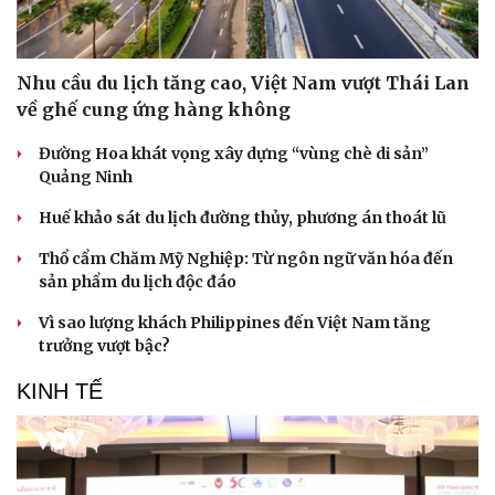
Nhu cầu du lịch tăng cao, Việt Nam vượt Thái Lan
về ghế cung ứng hàng không
Đường Hoa khát vọng xây dựng “vùng chè di sản”
Quảng Ninh
Văn hóa
Giải trí
Sân khấu - Điện ảnh
Nghệ sĩ
Huế khảo sát du lịch đường thủy, phương án thoát lũ
Văn học
Thời trang
Âm nhạc
Sao Việt
Thổ cẩm Chăm Mỹ Nghiệp: Từ ngôn ngữ văn hóa đến
Di sản
sản phẩm du lịch độc đáo
Vì sao lượng khách Philippines đến Việt Nam tăng
trưởng vượt bậc?
KINH TẾ