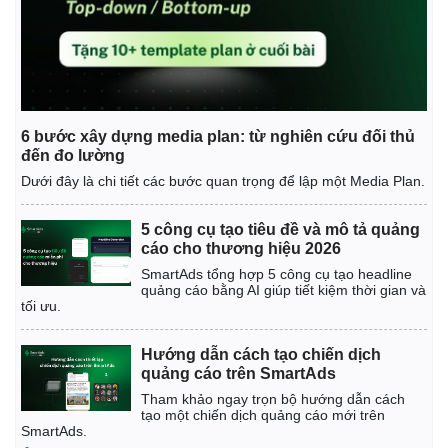
6 bước xây dựng media plan: từ nghiên cứu đối thủ
đến đo lường
Dưới đây là chi tiết các bước quan trọng để lập một Media Plan.
5 công cụ tạo tiêu đề và mô tả quảng
cáo cho thương hiệu 2026
Thế giới
Multimedia
SmartAds tổng hợp 5 công cụ tạo headline
quảng cáo bằng AI giúp tiết kiệm thời gian và
Quan sát
Video
tối ưu.
Cuộc sống đó đây
Ảnh
Hồ sơ
E-Magazine
Hướng dẫn cách tạo chiến dịch
Infographic
quảng cáo trên SmartAds
Tham khảo ngay trọn bộ hướng dẫn cách
tạo một chiến dịch quảng cáo mới trên
SmartAds.