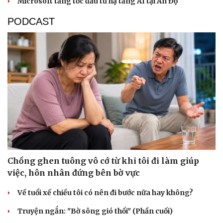
Microsoft tăng tốc đầu tư hạ tầng AI tại Ấn Độ
Sức khỏe
Đời sống
PODCAST
Dinh dưỡng - món ngon
Nhà đẹp
Cây thuốc
Blog
Sản phụ khoa
Tình yêu - Gia đình
Nhi khoa
Nam khoa
Làm đẹp - giảm cân
Phòng mạch online
Ăn sạch sống khỏe
Chồng ghen tuông vô cớ từ khi tôi đi làm giúp
việc, hôn nhân đứng bên bờ vực
Về tuổi xế chiều tôi có nên đi bước nữa hay không?
Truyện ngắn: "Bờ sông gió thổi" (Phần cuối)