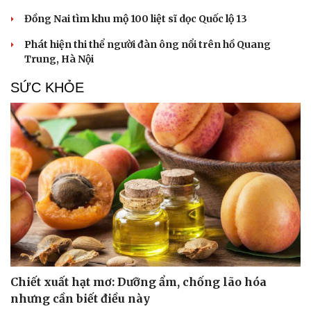
Đồng Nai tìm khu mộ 100 liệt sĩ dọc Quốc lộ 13
Phát hiện thi thể người đàn ông nổi trên hồ Quang
Trung, Hà Nội
SỨC KHỎE
Du lịch
Podcast
Tư vấn
Câu chuyện thời sự
Săn Tour
Đọc truyện đêm khuya
check-in
Cửa sổ tình yêu
Kể chuyện cho bé
Hạt giống tâm hồn
Chiết xuất hạt mơ: Dưỡng ẩm, chống lão hóa
nhưng cần biết điều này