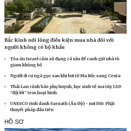
Bắc Kinh nới lỏng điều kiện mua nhà đối với
người không có hộ khẩu
Tòa án Israel cấm sử dụng cá sấu để canh giữ nhà tù
giam khủng bố
Người di cư ngã gục sau khi bơi từ Ma Rốc sang Ceuta
Cải chính
Thái Lan cảnh báo phụ huynh, học sinh về ma túy LSD
“đội lốt” tem hoạt hình
UNESCO vinh danh Sarnath (Ấn Độ) - nơi Đức Phật
thuyết pháp đầu tiên
HỒ SƠ