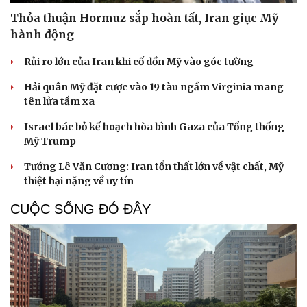
Thỏa thuận Hormuz sắp hoàn tất, Iran giục Mỹ
hành động
Rủi ro lớn của Iran khi cố dồn Mỹ vào góc tường
Hải quân Mỹ đặt cược vào 19 tàu ngầm Virginia mang
tên lửa tầm xa
Israel bác bỏ kế hoạch hòa bình Gaza của Tổng thống
Mỹ Trump
Tướng Lê Văn Cương: Iran tổn thất lớn về vật chất, Mỹ
thiệt hại nặng về uy tín
CUỘC SỐNG ĐÓ ĐÂY