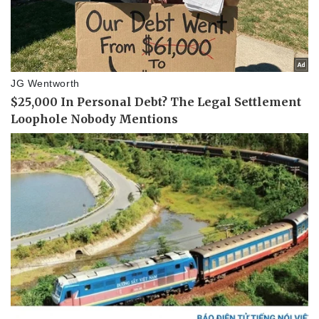
Kinh tế
Thị trường
Bất động sản
Giá vàng
Khởi nghiệp
Tiêu dùng
Tỷ giá
Chứng khoán
Giá cà phê