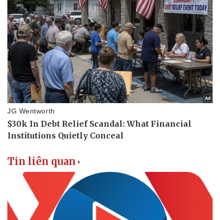
Tin liên quan
Pháp luật
Quân sự - Quốc phòng
Vụ án
Vũ khí
Tin nóng
Việt Nam
Tư vấn luật
Phân tích