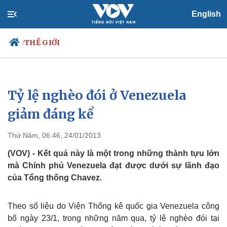
English
THẾ GIỚI
/
Tỷ lệ nghèo đói ở Venezuela
Chính trị
Xã hội
Đảng
Tin 24h
giảm đáng kể
Tổ chức nhân sự
Dự báo thời tiết
Quốc hội
Giáo dục
Thứ Năm, 06:46, 24/01/2013
Nhận diện sự thật
Dấu ấn VOV
Việc làm
(VOV) - Kết quả này là một trong những thành tựu lớn
Biển đảo
mà Chính phủ Venezuela đạt được dưới sự lãnh đạo
của Tổng thống Chavez.
Theo số liệu do Viện Thống kê quốc gia Venezuela công
bố ngày 23/1, trong những năm qua, tỷ lệ nghèo đói tại