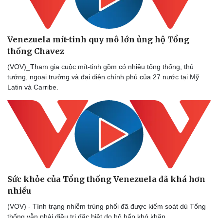
Venezuela mít-tinh quy mô lớn ủng hộ Tổng
thống Chavez
(VOV)_Tham gia cuộc mít-tinh gồm có nhiều tổng thống, thủ
tướng, ngoại trưởng và đại diện chính phủ của 27 nước tại Mỹ
Latin và Carribe.
Sức khỏe của Tổng thống Venezuela đã khá hơn
Thể thao
Ô tô - Xe máy
nhiều
Bóng đá
Ô tô
(VOV) - Tình trạng nhiễm trùng phổi đã được kiểm soát dù Tổng
Lịch thi đấu bóng đá
Xe máy
thống vẫn phải điều trị đặc biệt do hô hấp khó khăn.