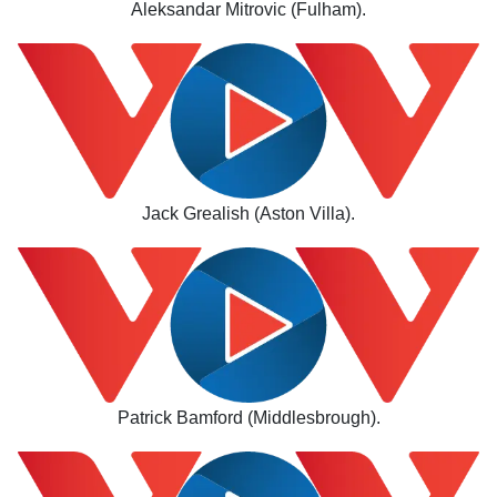
Thế giới
Multimedia
Aleksandar Mitrovic (Fulham).
Quan sát
Video
Cuộc sống đó đây
Ảnh
Hồ sơ
E-Magazine
Infographic
Jack Grealish (Aston Villa).
Patrick Bamford (Middlesbrough).