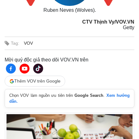
Ruben Neves (Wolves).
CTV Thịnh Vy/VOV.VN
Getty
Tag:
VOV
Mời quý độc giả theo dõi VOV.VN trên
Kinh tế
Thị trường
Bất động sản
Giá vàng
Thêm VOV trên Google
Khởi nghiệp
Tiêu dùng
Tỷ giá
Chọn VOV làm nguồn ưu tiên trên
Google Search
.
Xem hướng
Chứng khoán
dẫn.
Giá cà phê