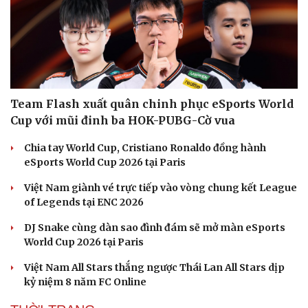
Văn hóa
Giải trí
Sân khấu - Điện ảnh
Nghệ sĩ
Văn học
Thời trang
Team Flash xuất quân chinh phục eSports World
Âm nhạc
Sao Việt
Cup với mũi đinh ba HOK-PUBG-Cờ vua
Di sản
Chia tay World Cup, Cristiano Ronaldo đồng hành
eSports World Cup 2026 tại Paris
Việt Nam giành vé trực tiếp vào vòng chung kết League
of Legends tại ENC 2026
DJ Snake cùng dàn sao đình đám sẽ mở màn eSports
World Cup 2026 tại Paris
Việt Nam All Stars thắng ngược Thái Lan All Stars dịp
kỷ niệm 8 năm FC Online