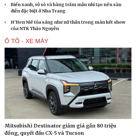
Biển xanh, vỏ sò và hàng trăm mẫu nhí tạo nên sàn
diễn đặc biệt ở Nha Trang
H'Hen Niê tỏa sáng như nữ thần trong màn kết show
của NTK Thảo Nguyễn
Ô TÔ - XE MÁY
Du lịch
Podcast
Tư vấn
Câu chuyện thời sự
Săn Tour
Đọc truyện đêm khuya
check-in
Cửa sổ tình yêu
Mitsubishi Destinator giảm giá gần 80 triệu
Kể chuyện cho bé
Hạt giống tâm hồn
đồng, quyết đấu CX-5 và Tucson