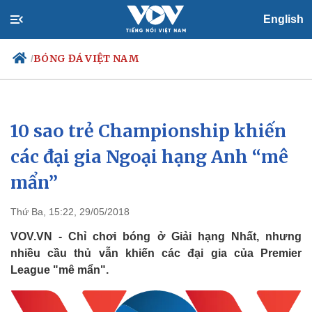
English
BÓNG ĐÁ VIỆT NAM
/
10 sao trẻ Championship khiến
Chính trị
Xã hội
Đảng
Tin 24h
các đại gia Ngoại hạng Anh “mê
Tổ chức nhân sự
Dự báo thời tiết
mẩn”
Quốc hội
Giáo dục
Nhận diện sự thật
Dấu ấn VOV
Việc làm
Thứ Ba, 15:22, 29/05/2018
Biển đảo
VOV.VN - Chỉ chơi bóng ở Giải hạng Nhất, nhưng
nhiều cầu thủ vẫn khiến các đại gia của Premier
League "mê mẩn".