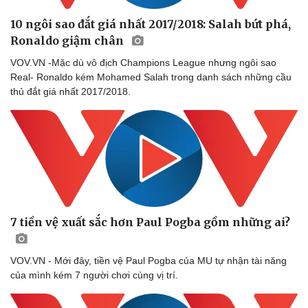
10 ngôi sao đắt giá nhất 2017/2018: Salah bứt phá,
Ronaldo giậm chân
VOV.VN -Mặc dù vô địch Champions League nhưng ngôi sao
Real- Ronaldo kém Mohamed Salah trong danh sách những cầu
thủ đắt giá nhất 2017/2018.
Sức khỏe
Đời sống
Dinh dưỡng - món ngon
Nhà đẹp
Cây thuốc
Blog
Sản phụ khoa
Tình yêu - Gia đình
7 tiền vệ xuất sắc hơn Paul Pogba gồm những ai?
Nhi khoa
Nam khoa
Làm đẹp - giảm cân
VOV.VN - Mới đây, tiền vệ Paul Pogba của MU tự nhận tài năng
Phòng mạch online
của mình kém 7 người chơi cùng vị trí.
Ăn sạch sống khỏe