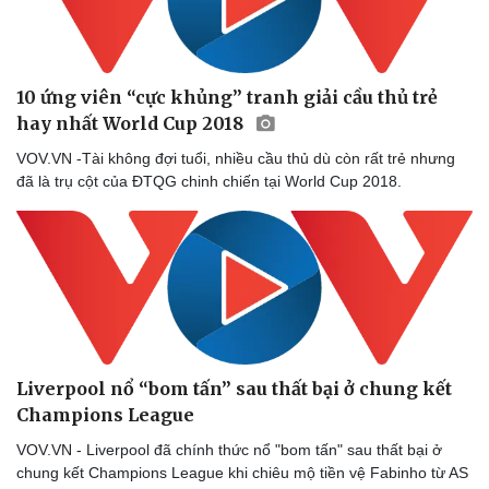
Doanh nghiệp
Công nghệ
Thông tin doanh nghiệp
Sành điệu
Doanh nghiệp 24h
Tin Công nghệ
10 ứng viên “cực khủng” tranh giải cầu thủ trẻ
Doanh nhân
Trải nghiệm
Vì cộng đồng
Chuyển đổi số
hay nhất World Cup 2018
VOV.VN -Tài không đợi tuổi, nhiều cầu thủ dù còn rất trẻ nhưng
đã là trụ cột của ĐTQG chinh chiến tại World Cup 2018.
Liverpool nổ “bom tấn” sau thất bại ở chung kết
Champions League
VOV.VN - Liverpool đã chính thức nổ "bom tấn" sau thất bại ở
chung kết Champions League khi chiêu mộ tiền vệ Fabinho từ AS