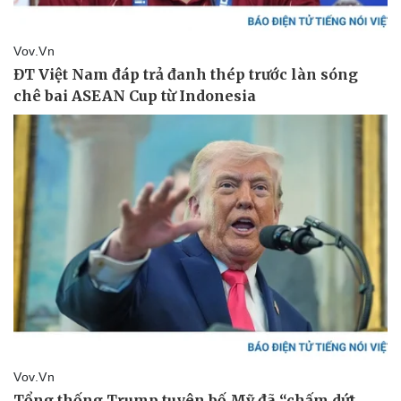
Thể thao
Ô tô - Xe máy
Bóng đá
Ô tô
Lịch thi đấu bóng đá
Xe máy
Thế giới thể thao
Tư vấn
eSports
Hậu trường