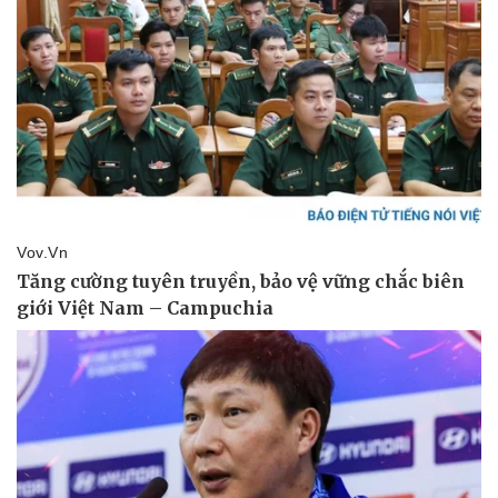
Pháp luật
Quân sự - Quốc phòng
Vụ án
Vũ khí
Tin nóng
Việt Nam
Tư vấn luật
Phân tích