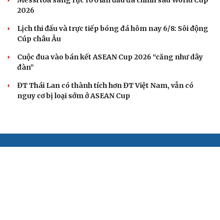
Messi tỏa sáng rực rỡ ở lần đầu đá chính sau World Cup
2026
Lịch thi đấu và trực tiếp bóng đá hôm nay 6/8: Sôi động
Cúp châu Âu
Cuộc đua vào bán kết ASEAN Cup 2026 “căng như dây
đàn”
ĐT Thái Lan có thành tích hơn ĐT Việt Nam, vẫn có
nguy cơ bị loại sớm ở ASEAN Cup
BÁO ĐIỆN TỬ TIẾNG NÓI VIỆT NAM
Trụ sở: 37 Bà Triệu, phường Cửa Nam, Hà Nội
Điện thoại: 84-24-22105148, 84-24-39785691