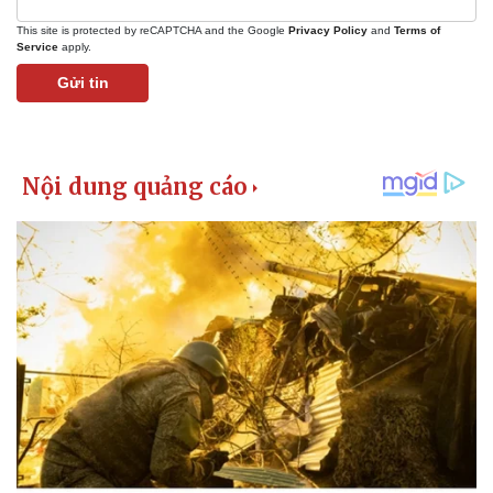
This site is protected by reCAPTCHA and the Google
Privacy Policy
and
Terms of
Service
apply.
Gửi tin