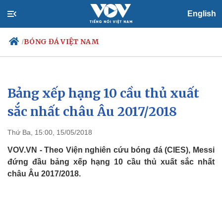
English
BÓNG ĐÁ VIỆT NAM
/
Bảng xếp hạng 10 cầu thủ xuất
Chính trị
Xã hội
Đảng
Tin 24h
sắc nhất châu Âu 2017/2018
Tổ chức nhân sự
Dự báo thời tiết
Quốc hội
Giáo dục
Thứ Ba, 15:00, 15/05/2018
Nhận diện sự thật
Dấu ấn VOV
Việc làm
VOV.VN - Theo Viện nghiên cứu bóng đá (CIES), Messi
Biển đảo
đứng đầu bảng xếp hạng 10 cầu thủ xuất sắc nhất
châu Âu 2017/2018.