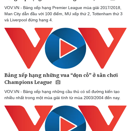
VOV.VN - Bảng xếp hạng Premier League mùa giải 2017/2018,
Man City dẫn đầu với 100 điểm, MU xếp thứ 2, Tottenham thứ 3
và Liverpool đứng hạng 4.
Bảng xếp hạng những vua “dọn cỗ” ở sân chơi
Sức khỏe
Đời sống
Champions League
Dinh dưỡng - món ngon
Nhà đẹp
Cây thuốc
Blog
VOV.VN - Bảng xếp hạng những cầu thủ có số đường kiến tạo
Sản phụ khoa
Tình yêu - Gia đình
nhiều nhất trong một mùa giải tính từ mùa 2003/2004 đến nay.
Nhi khoa
Nam khoa
Làm đẹp - giảm cân
Phòng mạch online
Ăn sạch sống khỏe