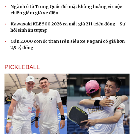
Ngành ô tô Trung Quốc đối mặt khủng hoảng vì cuộc
chiến giảm giá xe điện
Du lịch
Podcast
Tư vấn
Câu chuyện thời sự
Kawasaki KLE 500 2026 ra mắt giá 211 triệu đồng - Sự
Săn Tour
Đọc truyện đêm khuya
hồi sinh ấn tượng
check-in
Cửa sổ tình yêu
Kể chuyện cho bé
Gần 2.000 con ốc titan trên siêu xe Pagani có giá hơn
Hạt giống tâm hồn
2,9 tỷ đồng
PICKLEBALL