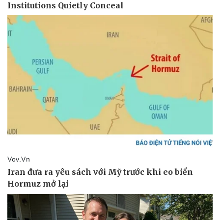
Thể thao
Ô tô - Xe máy
Bóng đá
Ô tô
Lịch thi đấu bóng đá
Xe máy
Thế giới thể thao
Tư vấn
eSports
Hậu trường