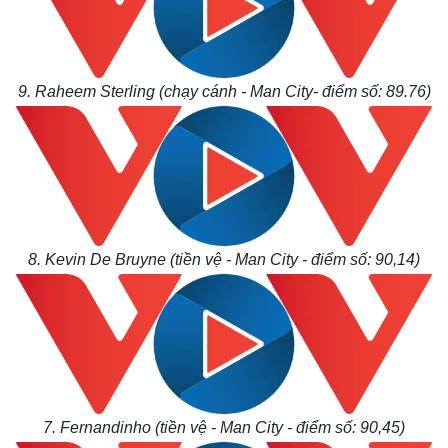
Thế giới
Multimedia
9. Raheem Sterling (chạy cánh - Man City- điểm số: 89.76)
Quan sát
Video
Cuộc sống đó đây
Ảnh
Hồ sơ
E-Magazine
Infographic
8. Kevin De Bruyne (tiền vệ - Man City - điểm số: 90,14)
7. Fernandinho (tiền vệ - Man City - điểm số: 90,45)