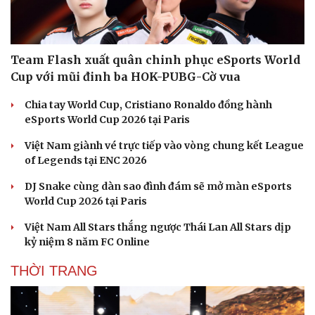
Team Flash xuất quân chinh phục eSports World
Cup với mũi đinh ba HOK-PUBG-Cờ vua
Chia tay World Cup, Cristiano Ronaldo đồng hành
eSports World Cup 2026 tại Paris
Văn hóa
Giải trí
Việt Nam giành vé trực tiếp vào vòng chung kết League
Sân khấu - Điện ảnh
Nghệ sĩ
of Legends tại ENC 2026
Văn học
Thời trang
Âm nhạc
Sao Việt
DJ Snake cùng dàn sao đình đám sẽ mở màn eSports
Di sản
World Cup 2026 tại Paris
Việt Nam All Stars thắng ngược Thái Lan All Stars dịp
kỷ niệm 8 năm FC Online
THỜI TRANG