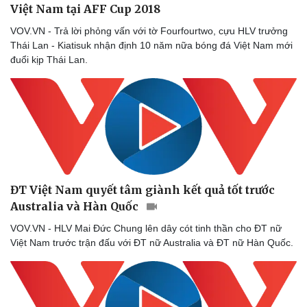
Việt Nam tại AFF Cup 2018
VOV.VN - Trả lời phỏng vấn với tờ Fourfourtwo, cựu HLV trưởng
Thái Lan - Kiatisuk nhận định 10 năm nữa bóng đá Việt Nam mới
đuổi kịp Thái Lan.
ĐT Việt Nam quyết tâm giành kết quả tốt trước
Australia và Hàn Quốc
VOV.VN - HLV Mai Đức Chung lên dây cót tinh thần cho ĐT nữ
Việt Nam trước trận đấu với ĐT nữ Australia và ĐT nữ Hàn Quốc.
Doanh nghiệp
Công nghệ
Thông tin doanh nghiệp
Sành điệu
Doanh nghiệp 24h
Tin Công nghệ
Doanh nhân
Trải nghiệm
Vì cộng đồng
Chuyển đổi số