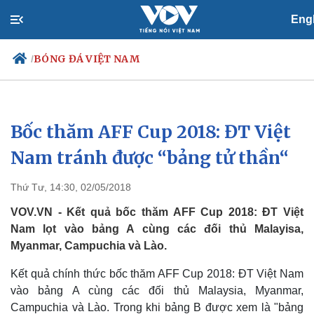
Eng
BÓNG ĐÁ VIỆT NAM
/
Bốc thăm AFF Cup 2018: ĐT Việt
Chính trị
Xã hội
Đảng
Tin 24h
Nam tránh được “bảng tử thần“
Tổ chức nhân sự
Dự báo thời tiết
Quốc hội
Giáo dục
Thứ Tư, 14:30, 02/05/2018
Nhận diện sự thật
Dấu ấn VOV
Việc làm
VOV.VN - Kết quả bốc thăm AFF Cup 2018: ĐT Việt
Biển đảo
Nam lọt vào bảng A cùng các đối thủ Malayisa,
Myanmar, Campuchia và Lào.
Kết quả chính thức bốc thăm AFF Cup 2018: ĐT Việt Nam
vào bảng A cùng các đối thủ Malaysia, Myanmar,
Campuchia và Lào. Trong khi bảng B được xem là "bảng