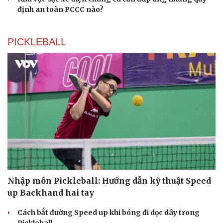
định an toàn PCCC nào?
PICKLEBALL
Du lịch
Podcast
Tư vấn
Câu chuyện thời sự
Nhập môn Pickleball: Hướng dẫn kỹ thuật Speed
Săn Tour
Đọc truyện đêm khuya
up Backhand hai tay
check-in
Cửa sổ tình yêu
Kể chuyện cho bé
Cách bắt đường Speed up khi bóng đi dọc dây trong
Hạt giống tâm hồn