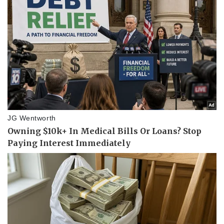
Thể thao
Ô tô - Xe máy
Bóng đá
Ô tô
Lịch thi đấu bóng đá
Xe máy
Thế giới thể thao
Tư vấn
eSports
Hậu trường