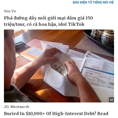
Pháp luật
Quân sự - Quốc phòng
Vụ án
Vũ khí
Tin nóng
Việt Nam
Tư vấn luật
Phân tích