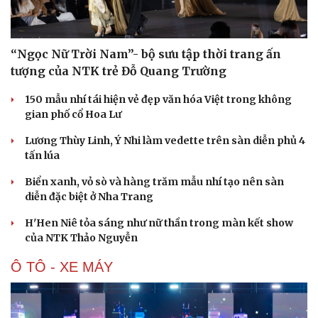
“Ngọc Nữ Trời Nam”- bộ sưu tập thời trang ấn
tượng của NTK trẻ Đỗ Quang Trường
150 mẫu nhí tái hiện vẻ đẹp văn hóa Việt trong không
gian phố cổ Hoa Lư
Lương Thùy Linh, Ý Nhi làm vedette trên sàn diễn phủ 4
Văn hóa
Giải trí
tấn lúa
Sân khấu - Điện ảnh
Nghệ sĩ
Biển xanh, vỏ sò và hàng trăm mẫu nhí tạo nên sàn
Văn học
Thời trang
diễn đặc biệt ở Nha Trang
Âm nhạc
Sao Việt
Di sản
H'Hen Niê tỏa sáng như nữ thần trong màn kết show
của NTK Thảo Nguyễn
Ô TÔ - XE MÁY