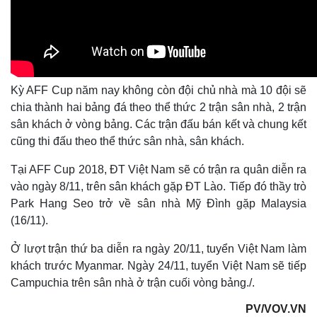
Kỳ AFF Cup năm nay không còn đội chủ nhà mà 10 đội sẽ
chia thành hai bảng đá theo thể thức 2 trận sân nhà, 2 trận
sân khách ở vòng bảng. Các trận đấu bán kết và chung kết
cũng thi đấu theo thể thức sân nhà, sân khách.
Tại AFF Cup 2018, ĐT Việt Nam sẽ có trận ra quân diễn ra
vào ngày 8/11, trên sân khách gặp ĐT Lào. Tiếp đó thầy trò
Park Hang Seo trở về sân nhà Mỹ Đình gặp Malaysia
(16/11).
Thế giới
Multimedia
Ở lượt trận thứ ba diễn ra ngày 20/11, tuyển Việt Nam làm
Quan sát
Video
khách trước Myanmar. Ngày 24/11, tuyển Việt Nam sẽ tiếp
Cuộc sống đó đây
Ảnh
Campuchia trên sân nhà ở trận cuối vòng bảng./.
Hồ sơ
E-Magazine
Infographic
PV/VOV.VN