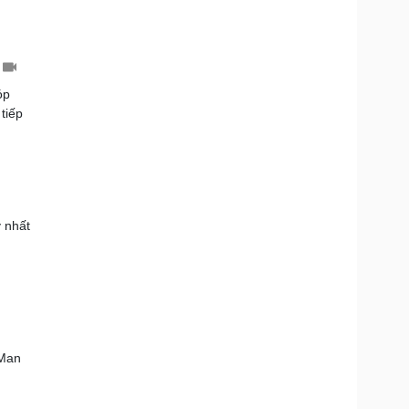
óp
tiếp
 nhất
 Man