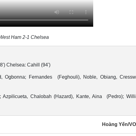
 West Ham 2-1 Chelsea
') Chelsea: Cahill (94')
d, Ogbonna; Fernandes (Feghouli), Noble, Obiang, Cresswe
l; Azpilicueta, Chalobah (Hazard), Kante, Aina (Pedro); Willi
Hoàng Yến/VO