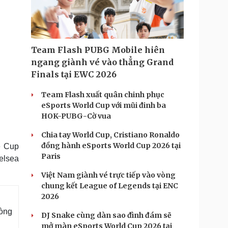
Doanh nghiệp 24h
Tin Công nghệ
Doanh nhân
Trải nghiệm
ì cộng đồng
Chuyển đổi số
Team Flash PUBG Mobile hiên
u lịch
Podcast
ngang giành vé vào thẳng Grand
Tư vấn
Câu chuyện thời sự
Finals tại EWC 2026
Săn Tour
Đọc truyện đêm khuya
heck-in
Cửa sổ tình yêu
Team Flash xuất quân chinh phục
Kể chuyện cho bé
eSports World Cup với mũi đinh ba
Hạt giống tâm hồn
HOK-PUBG-Cờ vua
Chia tay World Cup, Cristiano Ronaldo
đồng hành eSports World Cup 2026 tại
e Cup
Paris
elsea
Việt Nam giành vé trực tiếp vào vòng
chung kết League of Legends tại ENC
2026
vòng
DJ Snake cùng dàn sao đình đám sẽ
mở màn eSports World Cup 2026 tại