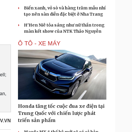
Biển xanh, vỏ sò và hàng trăm mẫu nhí
tạo nên sàn diễn đặc biệt ở Nha Trang
H'Hen Niê tỏa sáng như nữ thần trong
màn kết show của NTK Thảo Nguyễn
Ô TÔ - XE MÁY
ll;
an,
Honda tăng tốc cuộc đua xe điện tại
Trung Quốc với chiến lược phát
triển sản phẩm
V.VN