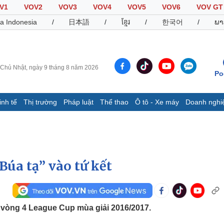
V1
VOV2
VOV3
VOV4
VOV5
VOV6
VOV GT
a Indonesia
/
日本語
/
ខ្មែរ
/
한국어
/
ພາ
Chủ Nhật, ngày 9 tháng 8 năm 2026
Po
inh tế
Thị trường
Pháp luật
Thể thao
Ô tô - Xe máy
Doanh nghi
Thế giới
Multimedia
K
Quan sát
Video
B
Cuộc sống đó đây
Ảnh
K
Hồ sơ
E-Magazine
Búa tạ” vào tứ kết
Infographic
Thể thao
Ô tô - Xe máy
D
 vòng 4 League Cup mùa giải 2016/2017.
Bóng đá
Ô tô
T