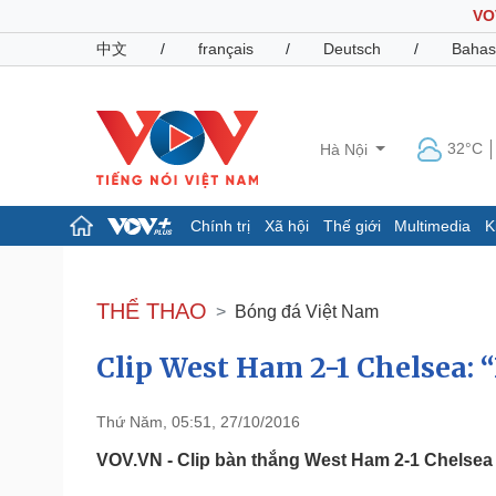
VO
中文
/
français
/
Deutsch
/
Bahas
32°C
Hà Nội
Chính trị
Xã hội
Thế giới
Multimedia
K
Chính trị
Xã hội
Đảng
Tin 24h
THỂ THAO
Bóng đá Việt Nam
Tổ chức nhân sự
Dự báo thời tiết
Quốc hội
Giáo dục
Clip West Ham 2-1 Chelsea: “
Nhận diện sự thật
Dấu ấn VOV
Việc làm
Biển đảo
Thứ Năm, 05:51, 27/10/2016
Pháp luật
Quân sự - Quốc phòng
VOV.VN - Clip bàn thắng West Ham 2-1 Chelsea
Vụ án
Vũ khí