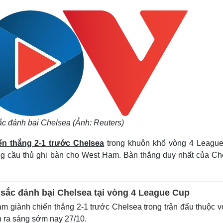
Lịch thi đấu bóng đá
Xe máy
Thế giới thể thao
Tư vấn
eSports
V
Hậu trường
Văn hóa
Giải trí
D
Sân khấu - Điện ảnh
Nghệ sĩ
Văn học
Thời trang
Âm nhạc
Sao Việt
c
Di sản
c đánh bại Chelsea (Ảnh: Reuters)
n thắng 2-1 trước Chelsea
trong khuôn khổ vòng 4 Leagu
ững cầu thủ ghi bàn cho West Ham. Bàn thắng duy nhất của Ch
sắc đánh bại Chelsea tại vòng 4 League Cup
 giành chiến thắng 2-1 trước Chelsea trong trận đấu thuộc 
 ra sáng sớm nay 27/10.