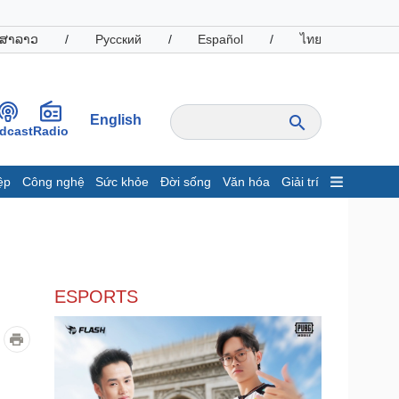
ສາລາວ
/
Русский
/
Español
/
ไทย
English
dcast
Radio
ệp
Công nghệ
Sức khỏe
Đời sống
Văn hóa
Giải trí
inh tế
Thị trường
ất động sản
Giá vàng
hởi nghiệp
Tiêu dùng
Tỷ giá
ESPORTS
Chứng khoán
Giá cà phê
oanh nghiệp
Công nghệ
hông tin doanh nghiệp
Sành điệu