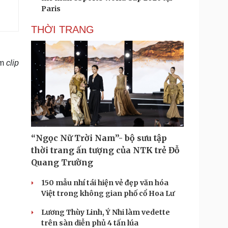
Paris
THỜI TRANG
em
clip
“Ngọc Nữ Trời Nam”- bộ sưu tập
thời trang ấn tượng của NTK trẻ Đỗ
Quang Trường
150 mẫu nhí tái hiện vẻ đẹp văn hóa
Việt trong không gian phố cổ Hoa Lư
Lương Thùy Linh, Ý Nhi làm vedette
trên sàn diễn phủ 4 tấn lúa