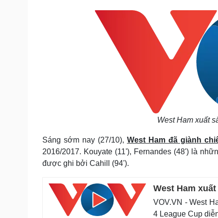
Tin nóng
Việt Nam
Tư vấn luật
Phân tích
Sức khỏe
Đời sống
Dinh dưỡng - món ngon
Nhà đẹp
Cây thuốc
Blog
Sản phụ khoa
Tình yêu - Gia đình
Nhi khoa
Nam khoa
Làm đẹp - giảm cân
West Ham xuất sắ
Phòng mạch online
Ăn sạch sống khỏe
Sáng sớm nay (27/10),
West Ham đã giành chiế
2016/2017. Kouyate (11'), Fernandes (48') là nh
Cải chính
được ghi bởi Cahill (94').
West Ham xuất 
VOV.VN - West Ham
4 League Cup diễn