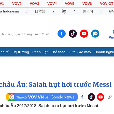
V1
VOV2
VOV3
VOV4
VOV5
VOV6
VOV GT
a Indonesia
/
日本語
/
ខ្មែរ
/
한국어
/
ພາ
Thứ Sáu, ngày 7 tháng 8 năm 2026
Po
inh tế
Thị trường
Pháp luật
Thể thao
Ô tô - Xe máy
Doanh nghi
Thế giới
Multimedia
K
Quan sát
Video
B
Cuộc sống đó đây
Ảnh
K
Hồ sơ
E-Magazine
châu Âu: Salah hụt hơi trước Messi
Infographic
Thể thao
Ô tô - Xe máy
D
hâu Âu 2017/2018, Salah tỏ ra hụt hơi trước Messi.
Bóng đá
Ô tô
T