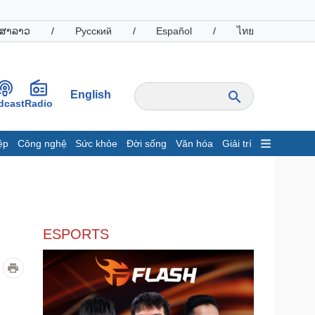
ສາລາວ
/
Русский
/
Español
/
ไทย
English
dcast
Radio
ệp
Công nghệ
Sức khỏe
Đời sống
Văn hóa
Giải trí
inh tế
Thị trường
ất động sản
Giá vàng
hởi nghiệp
Tiêu dùng
Tỷ giá
ESPORTS
Chứng khoán
Giá cà phê
oanh nghiệp
Công nghệ
hông tin doanh nghiệp
Sành điệu