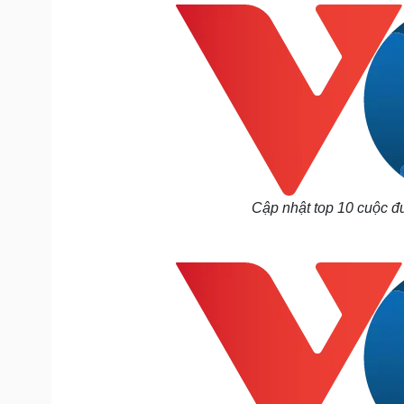
Tin nóng
Việt Nam
Tư vấn luật
Phân tích
Sức khỏe
Đời sống
Dinh dưỡng - món ngon
Nhà đẹp
Cây thuốc
Blog
Sản phụ khoa
Tình yêu - Gia đình
Nhi khoa
Nam khoa
Cập nhật top 10 cuộc đ
Làm đẹp - giảm cân
Phòng mạch online
Ăn sạch sống khỏe
Cải chính