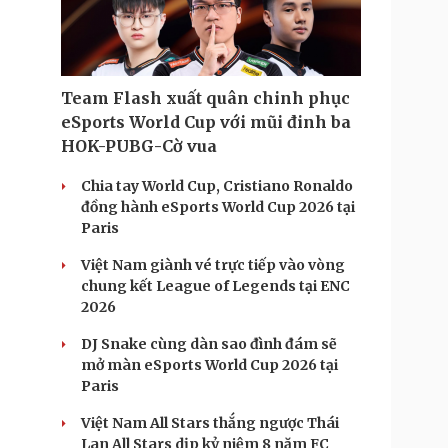
Doanh nghiệp 24h
Tin Công nghệ
Doanh nhân
Trải nghiệm
ì cộng đồng
Chuyển đổi số
Team Flash xuất quân chinh phục
u lịch
Podcast
eSports World Cup với mũi đinh ba
Tư vấn
Câu chuyện thời sự
HOK-PUBG-Cờ vua
Săn Tour
Đọc truyện đêm khuya
heck-in
Cửa sổ tình yêu
Chia tay World Cup, Cristiano Ronaldo
Kể chuyện cho bé
đồng hành eSports World Cup 2026 tại
Hạt giống tâm hồn
Paris
Việt Nam giành vé trực tiếp vào vòng
chung kết League of Legends tại ENC
2026
DJ Snake cùng dàn sao đình đám sẽ
mở màn eSports World Cup 2026 tại
Paris
Việt Nam All Stars thắng ngược Thái
Lan All Stars dịp kỷ niệm 8 năm FC