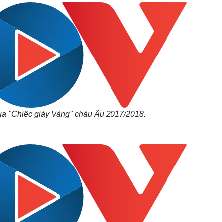
Lịch thi đấu bóng đá
Xe máy
Thế giới thể thao
Tư vấn
eSports
V
Hậu trường
Văn hóa
Giải trí
D
Sân khấu - Điện ảnh
Nghệ sĩ
Văn học
Thời trang
Âm nhạc
Sao Việt
c
Di sản
ua "Chiếc giày Vàng" châu Âu 2017/2018.