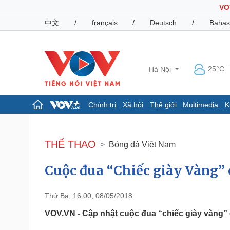
VO
中文
/
français
/
Deutsch
/
Bahas
25°C
Hà Nội
Chính trị
Xã hội
Thế giới
Multimedia
K
Chính trị
Xã hội
Đảng
Tin 24h
THỂ THAO
Bóng đá Việt Nam
Tổ chức nhân sự
Dự báo thời tiết
Quốc hội
Giáo dục
Cuộc đua “Chiếc giày Vàng” 
Nhận diện sự thật
Dấu ấn VOV
Việc làm
Biển đảo
Thứ Ba, 16:00, 08/05/2018
Pháp luật
Quân sự - Quốc phòng
VOV.VN - Cập nhật cuộc đua “chiếc giày vàng” c
Vụ án
Vũ khí