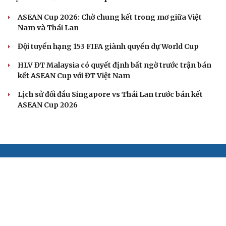
ASEAN Cup 2026: Chờ chung kết trong mơ giữa Việt
Nam và Thái Lan
Đội tuyển hạng 153 FIFA giành quyền dự World Cup
HLV ĐT Malaysia có quyết định bất ngờ trước trận bán
kết ASEAN Cup với ĐT Việt Nam
Lịch sử đối đầu Singapore vs Thái Lan trước bán kết
ASEAN Cup 2026
BÁO ĐIỆN TỬ TIẾNG NÓI VIỆT NAM
Trụ sở: 37 Bà Triệu, phường Cửa Nam, Hà Nội