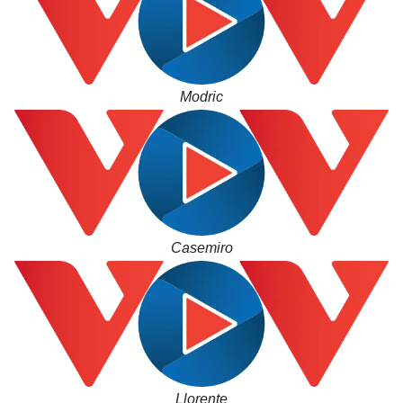
Modric
Kinh tế
Thị trường
Bất động sản
Giá vàng
Khởi nghiệp
Tiêu dùng
Tỷ giá
Chứng khoán
Giá cà phê
Casemiro
Llorente