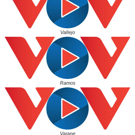
Vallejo
Thế giới
Multimedia
Quan sát
Video
Cuộc sống đó đây
Ảnh
Hồ sơ
E-Magazine
Ramos
Infographic
Varane