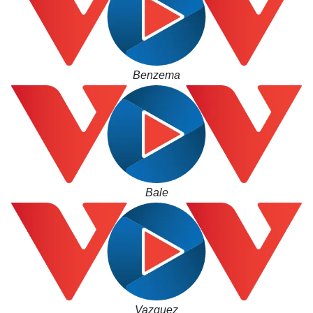
Benzema
Pháp luật
Quân sự - Quốc phòng
Vụ án
Vũ khí
Tin nóng
Việt Nam
Tư vấn luật
Phân tích
Bale
Vazquez