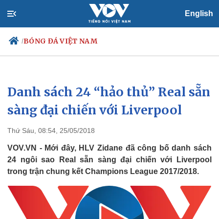
English
BÓNG ĐÁ VIỆT NAM
/
Danh sách 24 “hảo thủ” Real sẵn
Chính trị
Xã hội
Đảng
Tin 24h
sàng đại chiến với Liverpool
Tổ chức nhân sự
Dự báo thời tiết
Quốc hội
Giáo dục
Thứ Sáu, 08:54, 25/05/2018
Nhận diện sự thật
Dấu ấn VOV
Việc làm
VOV.VN - Mới đây, HLV Zidane đã công bố danh sách
Biển đảo
24 ngôi sao Real sẵn sàng đại chiến với Liverpool
trong trận chung kết Champions League 2017/2018.