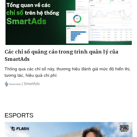
Văn hóa
Giải trí
Sân khấu - Điện ảnh
Nghệ sĩ
Văn học
Thời trang
Âm nhạc
Sao Việt
Di sản
Các chỉ số quảng cáo trong trình quản lý của
SmartAds
Thông qua các chỉ số này, thương hiệu đánh giá mức độ hiển thị,
tương tác, hiệu quả chi phí.
| SmartAds
ESPORTS