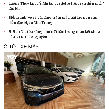
Tư vấn
Câu chuyện thời sự
Lương Thùy Linh, Ý Nhi làm vedette trên sàn diễn phủ 4
Săn Tour
Đọc truyện đêm khuya
tấn lúa
check-in
Cửa sổ tình yêu
Kể chuyện cho bé
Biển xanh, vỏ sò và hàng trăm mẫu nhí tạo nên sàn
Hạt giống tâm hồn
diễn đặc biệt ở Nha Trang
H'Hen Niê tỏa sáng như nữ thần trong màn kết show
của NTK Thảo Nguyễn
Ô TÔ - XE MÁY