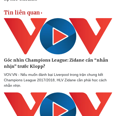
Dinh dưỡng - món ngon
Nhà đẹp
Cây thuốc
Blog
Tin liên quan
Sản phụ khoa
Tình yêu - Gia đình
Nhi khoa
Nam khoa
Làm đẹp - giảm cân
Phòng mạch online
Ăn sạch sống khỏe
Góc nhìn Champions League: Zidane cần “nhẫn
nhịn” trước Klopp?
VOV.VN - Nếu muốn đánh bại Liverpool trong trận chung kết
Champions League 2017/2018, HLV Zidane cần phải học cách
nhẫn nhịn.