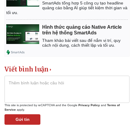
SmartAds tổng hợp 5 công cụ tạo headline
quảng cáo bằng AI giúp tiết kiệm thời gian và
tối ưu.
Thể thao
Ô tô - Xe máy
Bóng đá
Ô tô
Hình thức quảng cáo Native Article
Lịch thi đấu bóng đá
Xe máy
trên hệ thống SmartAds
Thế giới thể thao
Tư vấn
Tham khảo bài viết sau để nắm vị trí, quy
eSports
cách nội dung, cách thiết lập và tối ưu.
Hậu trường
Viết bình luận
This site is protected by reCAPTCHA and the Google
Privacy Policy
and
Terms of
Service
apply.
Gửi tin