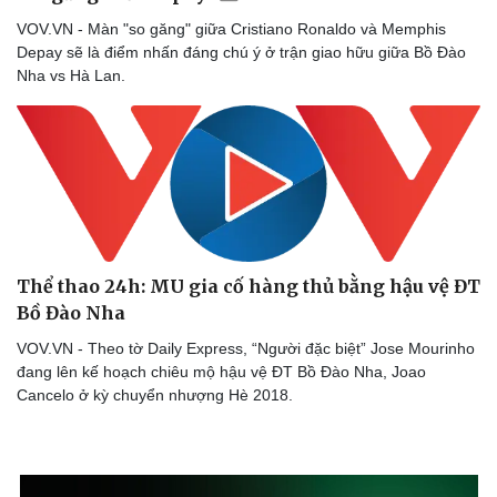
VOV.VN - Màn "so găng" giữa Cristiano Ronaldo và Memphis
Depay sẽ là điểm nhấn đáng chú ý ở trận giao hữu giữa Bồ Đào
Nha vs Hà Lan.
Sức khỏe
Đời sống
Dinh dưỡng - món ngon
Nhà đẹp
Cây thuốc
Blog
Sản phụ khoa
Tình yêu - Gia đình
Nhi khoa
Nam khoa
Làm đẹp - giảm cân
Thể thao 24h: MU gia cố hàng thủ bằng hậu vệ ĐT
Phòng mạch online
Bồ Đào Nha
Ăn sạch sống khỏe
VOV.VN - Theo tờ Daily Express, “Người đặc biệt” Jose Mourinho
đang lên kế hoạch chiêu mộ hậu vệ ĐT Bồ Đào Nha, Joao
Cancelo ở kỳ chuyển nhượng Hè 2018.