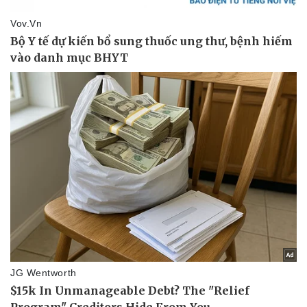
Bóng đá
Ô tô
Lịch thi đấu bóng đá
Xe máy
Thế giới thể thao
Tư vấn
eSports
Hậu trường