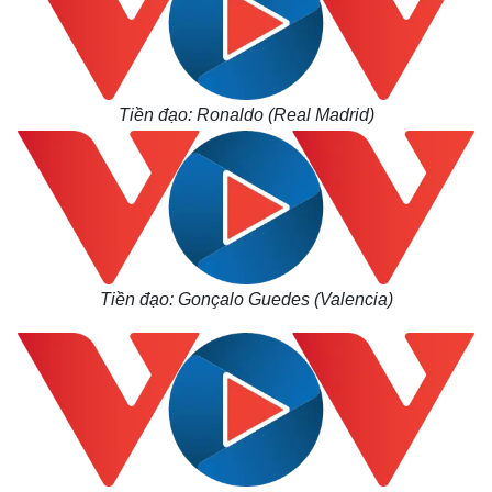
Tiền đạo: Ronaldo (Real Madrid)
Tiền đạo: Gonçalo Guedes (Valencia)
Kinh tế
Thị trường
Bất động sản
Giá vàng
Khởi nghiệp
Tiêu dùng
Tỷ giá
Chứng khoán
Giá cà phê