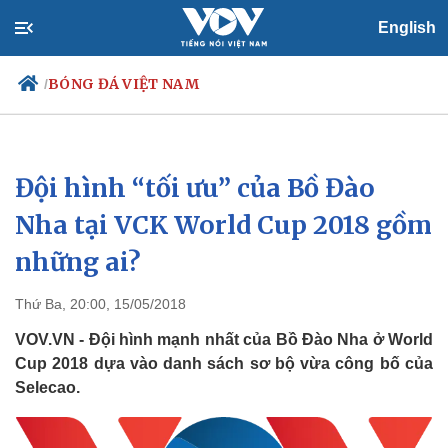
English
BÓNG ĐÁ VIỆT NAM
/
Đội hình “tối ưu” của Bồ Đào
Chính trị
Xã hội
Đảng
Tin 24h
Nha tại VCK World Cup 2018 gồm
Tổ chức nhân sự
Dự báo thời tiết
những ai?
Quốc hội
Giáo dục
Nhận diện sự thật
Dấu ấn VOV
Việc làm
Thứ Ba, 20:00, 15/05/2018
Biển đảo
VOV.VN - Đội hình mạnh nhất của Bồ Đào Nha ở World
Cup 2018 dựa vào danh sách sơ bộ vừa công bố của
Selecao.