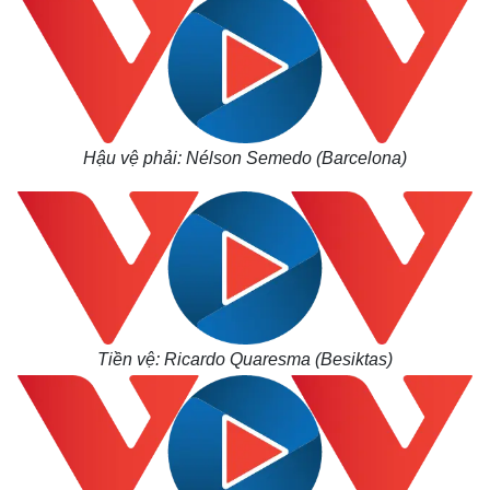
Thế giới
Multimedia
Quan sát
Video
Cuộc sống đó đây
Ảnh
Hồ sơ
E-Magazine
Hậu vệ phải: Nélson Semedo (Barcelona)
Infographic
Tiền vệ: Ricardo Quaresma (Besiktas)