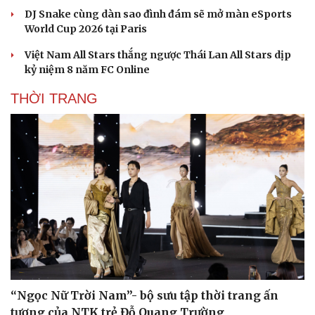
DJ Snake cùng dàn sao đình đám sẽ mở màn eSports
Văn hóa
Giải trí
World Cup 2026 tại Paris
Sân khấu - Điện ảnh
Nghệ sĩ
Việt Nam All Stars thắng ngược Thái Lan All Stars dịp
Văn học
Thời trang
kỷ niệm 8 năm FC Online
Âm nhạc
Sao Việt
Di sản
THỜI TRANG
“Ngọc Nữ Trời Nam”- bộ sưu tập thời trang ấn
tượng của NTK trẻ Đỗ Quang Trường