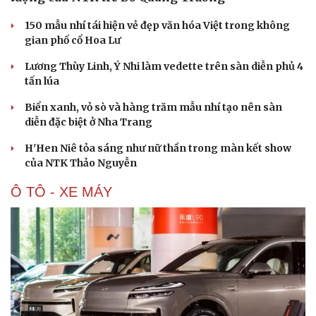
150 mẫu nhí tái hiện vẻ đẹp văn hóa Việt trong không
gian phố cổ Hoa Lư
Lương Thùy Linh, Ý Nhi làm vedette trên sàn diễn phủ 4
tấn lúa
Biển xanh, vỏ sò và hàng trăm mẫu nhí tạo nên sàn
diễn đặc biệt ở Nha Trang
H'Hen Niê tỏa sáng như nữ thần trong màn kết show
của NTK Thảo Nguyễn
Ô TÔ - XE MÁY