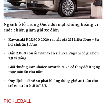
Ngành ô tô Trung Quốc đối mặt khủng hoảng vì
cuộc chiến giảm giá xe điện
Kawasaki KLE 500 2026 ra mắt giá 211 triệu đồng - Sự
hồi sinh ấn tượng
Gần 2.000 con ốc titan trên siêu xe Pagani có giá hơn
2,9 tỷ đồng
Giải thưởng Car Choice Awards 2026 có thay đổi ở hạng
mục Dấu ấn của năm
Du lịch
Podcast
Tư vấn
Câu chuyện thời sự
Quy định mới về xử phạt không dùng ghế an toàn cho
Săn Tour
Đọc truyện đêm khuya
trẻ em trên ô tô từ 15/8
check-in
Cửa sổ tình yêu
Kể chuyện cho bé
Hạt giống tâm hồn
PICKLEBALL