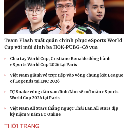
Dinh dưỡng - món ngon
Nhà đẹp
Cây thuốc
Blog
Sản phụ khoa
Tình yêu - Gia đình
Nhi khoa
Nam khoa
Làm đẹp - giảm cân
Phòng mạch online
Team Flash xuất quân chinh phục eSports World
Ăn sạch sống khỏe
Cup với mũi đinh ba HOK-PUBG-Cờ vua
Chia tay World Cup, Cristiano Ronaldo đồng hành
eSports World Cup 2026 tại Paris
Việt Nam giành vé trực tiếp vào vòng chung kết League
of Legends tại ENC 2026
DJ Snake cùng dàn sao đình đám sẽ mở màn eSports
World Cup 2026 tại Paris
Việt Nam All Stars thắng ngược Thái Lan All Stars dịp
kỷ niệm 8 năm FC Online
THỜI TRANG