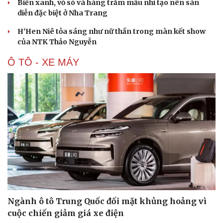
Biển xanh, vỏ sò và hàng trăm mẫu nhí tạo nên sàn
diễn đặc biệt ở Nha Trang
H'Hen Niê tỏa sáng như nữ thần trong màn kết show
của NTK Thảo Nguyễn
Ô TÔ - XE MÁY
Văn hóa
Giải trí
Sân khấu - Điện ảnh
Nghệ sĩ
Văn học
Thời trang
Âm nhạc
Sao Việt
Di sản
Ngành ô tô Trung Quốc đối mặt khủng hoảng vì
cuộc chiến giảm giá xe điện