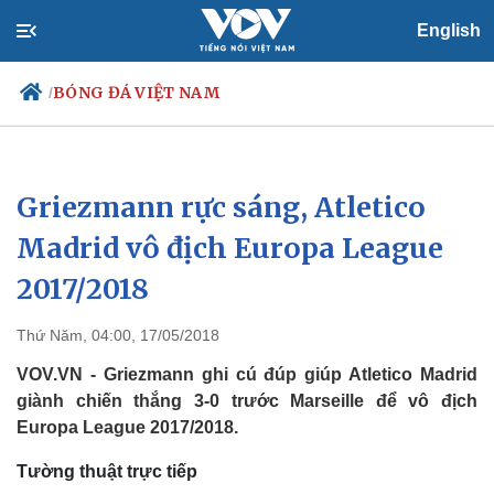
English
BÓNG ĐÁ VIỆT NAM
/
Griezmann rực sáng, Atletico
Chính trị
Xã hội
Đảng
Tin 24h
Madrid vô địch Europa League
Tổ chức nhân sự
Dự báo thời tiết
2017/2018
Quốc hội
Giáo dục
Nhận diện sự thật
Dấu ấn VOV
Việc làm
Thứ Năm, 04:00, 17/05/2018
Biển đảo
VOV.VN - Griezmann ghi cú đúp giúp Atletico Madrid
giành chiến thắng 3-0 trước Marseille để vô địch
Europa League 2017/2018.
Tường thuật trực tiếp