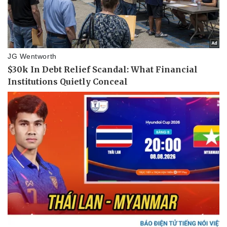
Bất động sản
Giá vàng
Khởi nghiệp
Tiêu dùng
Tỷ giá
Chứng khoán
Giá cà phê