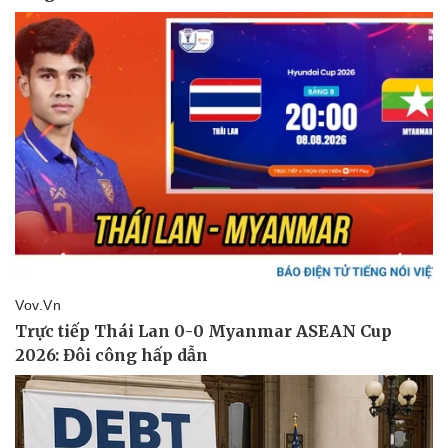
Pháp luật
Quân sự - Quốc phòng
Vụ án
Vũ khí
Tin nóng
Việt Nam
Tư vấn luật
Phân tích