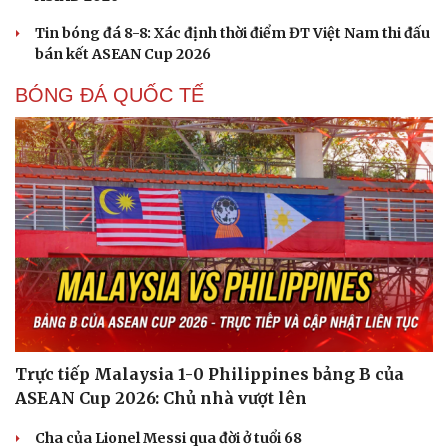
Tin bóng đá 8-8: Xác định thời điểm ĐT Việt Nam thi đấu
bán kết ASEAN Cup 2026
BÓNG ĐÁ QUỐC TẾ
Trực tiếp Malaysia 1-0 Philippines bảng B của
Cải chính
ASEAN Cup 2026: Chủ nhà vượt lên
Cha của Lionel Messi qua đời ở tuổi 68