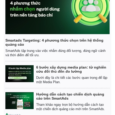
Smartads Targeting: 4 phương thức chọn trên hệ thống
quảng cáo
SmartAds tập trung vào việc nhắm đúng đối tượng, đúng ngữ cảnh
và thời điểm để tối ưu.
6 bước xây dựng media plan: từ nghiên
cứu đối thủ đến đo lường
Dưới đây là chi tiết các bước quan trọng để lập
một Media Plan.
Thế giới
Multimedia
Quan sát
Video
Hướng dẫn cách tạo chiến dịch quảng
Cuộc sống đó đây
Ảnh
cáo trên SmartAds
Hồ sơ
E-Magazine
Tham khảo ngay trọn bộ hướng dẫn cách tạo
Infographic
một chiến dịch quảng cáo mới trên SmartAds.