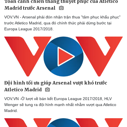
Toàn cảnh chiến thắng thuyết phục của Atletico
Madrid trước Arsenal
VOV.VN - Arsenal phải đón nhận trận thua "tâm phục khẩu phục"
trước Atletico Madrid, qua đó chính thức phải dừng bước tại
Europa League 2017/2018.
Đội hình tối ưu giúp Arsenal vượt khó trước
Atletico Madrid
Doanh nghiệp
Công nghệ
Thông tin doanh nghiệp
Sành điệu
VOV.VN -Ở lượt về bán kết Europa League 2017/2018, HLV
Doanh nghiệp 24h
Tin Công nghệ
Wenger sẽ tung ra đội hình mạnh nhất nhằm vượt qua Atletico
Doanh nhân
Trải nghiệm
Madrid.
Vì cộng đồng
Chuyển đổi số