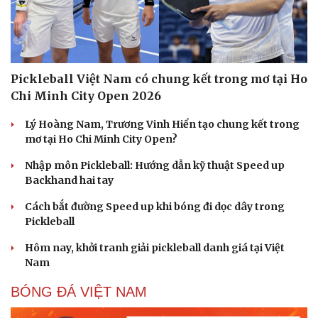
Pickleball Việt Nam có chung kết trong mơ tại Ho
Chi Minh City Open 2026
Lý Hoàng Nam, Trương Vinh Hiển tạo chung kết trong
mơ tại Ho Chi Minh City Open?
Nhập môn Pickleball: Hướng dẫn kỹ thuật Speed up
Backhand hai tay
Du lịch
Podcast
Cách bắt đường Speed up khi bóng đi dọc dây trong
Tư vấn
Câu chuyện thời sự
Pickleball
Săn Tour
Đọc truyện đêm khuya
check-in
Cửa sổ tình yêu
Hôm nay, khởi tranh giải pickleball danh giá tại Việt
Kể chuyện cho bé
Nam
Hạt giống tâm hồn
BÓNG ĐÁ VIỆT NAM