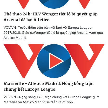
Thể thao 24h: HLV Wenger tiết lộ bí quyết giúp
Arsenal đả bại Atletico
VOV.VN -Trước thềm trận bán kết lượt về Europa League
2017/2018, Giáo sưWenger tiết lộ bí quyết giúp Arsenal vượt qua
Atletico Madrid.
Thể thao
Ô tô - Xe máy
Bóng đá
Ô tô
Lịch thi đấu bóng đá
Xe máy
Thế giới thể thao
Tư vấn
eSports
Hậu trường
Marseille - Atletico Madrid: Nóng bỏng trận
chung kết Europa League
VOV.VN - Rạng sáng 17/5, trận chung kết Europa League giữa
Marseille và Atletico Madrid sẽ diễn ra ở Lyon.