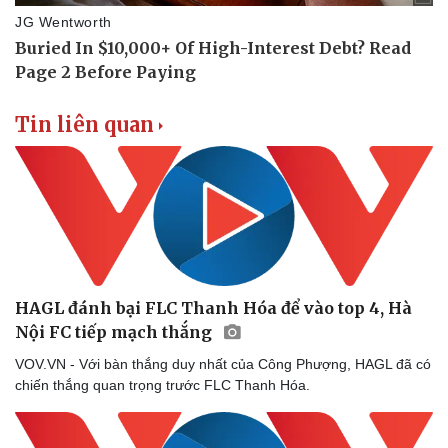
Tin liên quan
Doanh nghiệp
Công nghệ
HAGL đánh bại FLC Thanh Hóa để vào top 4, Hà
Thông tin doanh nghiệp
Sành điệu
Nội FC tiếp mạch thắng
Doanh nghiệp 24h
Tin Công nghệ
VOV.VN - Với bàn thắng duy nhất của Công Phượng, HAGL đã có
Doanh nhân
Trải nghiệm
chiến thắng quan trọng trước FLC Thanh Hóa.
Vì cộng đồng
Chuyển đổi số