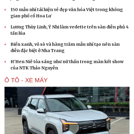
150 mẫu nhí tái hiện vẻ đẹp văn hóa Việt trong không
gian phố cổ Hoa Lư
Lương Thùy Linh, Ý Nhi làm vedette trên sàn diễn phủ 4
tấn lúa
Biển xanh, vỏ sò và hàng trăm mẫu nhí tạo nên sàn
diễn đặc biệt ở Nha Trang
H'Hen Niê tỏa sáng như nữ thần trong màn kết show
của NTK Thảo Nguyễn
Ô TÔ - XE MÁY