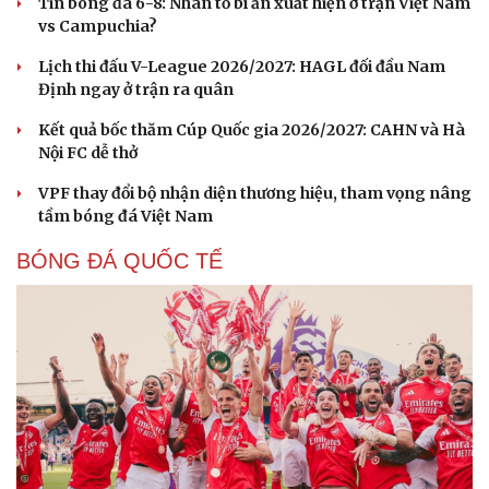
Tin bóng đá 6-8: Nhân tố bí ẩn xuất hiện ở trận Việt Nam
vs Campuchia?
Lịch thi đấu V-League 2026/2027: HAGL đối đầu Nam
Định ngay ở trận ra quân
Kết quả bốc thăm Cúp Quốc gia 2026/2027: CAHN và Hà
Nội FC dễ thở
VPF thay đổi bộ nhận diện thương hiệu, tham vọng nâng
tầm bóng đá Việt Nam
BÓNG ĐÁ QUỐC TẾ
Cải chính