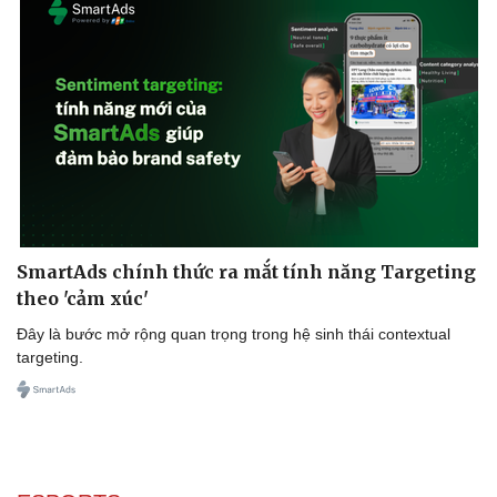
Sức khỏe
Đời sống
Dinh dưỡng - món ngon
Nhà đẹp
Cây thuốc
Blog
Sản phụ khoa
Tình yêu - Gia đìn
Nhi khoa
Nam khoa
Làm đẹp - giảm cân
Phòng mạch online
Ăn sạch sống khỏe
SmartAds chính thức ra mắt tính năng Targeting
theo 'cảm xúc'
Đây là bước mở rộng quan trọng trong hệ sinh thái contextual
targeting.