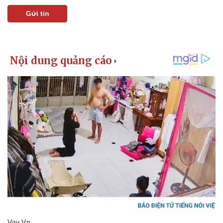
Gửi tin
Pháp luật
Quân sự - Quốc p
Vụ án
Vũ khí
Tin nóng
Việt Nam
Tư vấn luật
Phân tích