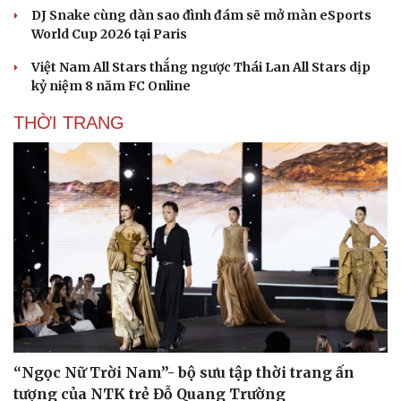
DJ Snake cùng dàn sao đình đám sẽ mở màn eSports
World Cup 2026 tại Paris
Việt Nam All Stars thắng ngược Thái Lan All Stars dịp
kỷ niệm 8 năm FC Online
THỜI TRANG
Văn hóa
Giải trí
Sân khấu - Điện ảnh
Nghệ sĩ
Văn học
Thời trang
Âm nhạc
Sao Việt
Di sản
“Ngọc Nữ Trời Nam”- bộ sưu tập thời trang ấn
tượng của NTK trẻ Đỗ Quang Trường