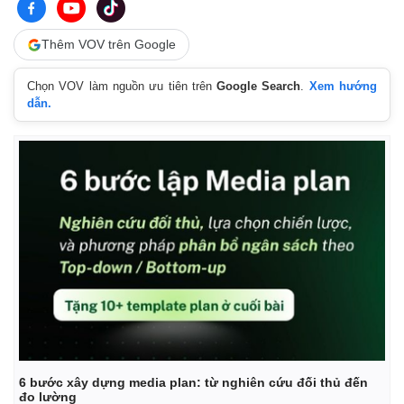
Thêm VOV trên Google
Chọn VOV làm nguồn ưu tiên trên
Google Search
.
Xem hướng
dẫn.
Kinh tế
Thị trường
Bất động sản
Giá vàng
Khởi nghiệp
Tiêu dùng
Tỷ giá
Chứng khoán
Giá cà phê
6 bước xây dựng media plan: từ nghiên cứu đối thủ đến
đo lường