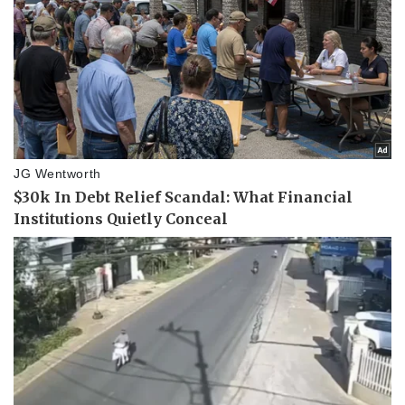
Thể thao
Ô tô - Xe máy
Bóng đá
Ô tô
Lịch thi đấu bóng đá
Xe máy
Thế giới thể thao
Tư vấn
eSports
Hậu trường