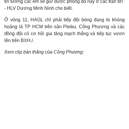
tin tưởng các em sẽ giữ được phong độ này ở các trận tới"
Cuộc sống đó đây
Ảnh
- HLV Dương Minh Ninh cho biết.
Hồ sơ
E-Magazine
Infographic
Ở vòng 11, HAGL chỉ phải tiếp đội bóng đang bị khủng
hoảng là TP HCM trên sân Pleiku. Công Phượng và các
đồng đội có cơ hội gia tăng mạch thắng và tiếp tục vươn
lên trên BXH./.
Xem clip bàn thắng của Công Phượng: