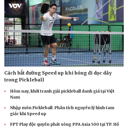
Du lịch
Podcast
Tư vấn
Câu chuyện thời s
Săn Tour
Đọc truyện đêm kh
check-in
Cửa sổ tình yêu
Kể chuyện cho bé
Hạt giống tâm hồn
Cách bắt đường Speed up khi bóng đi dọc dây
trong Pickleball
Hôm nay, khởi tranh giải pickleball danh giá tại Việt
Nam
Nhập môn Pickleball: Phân tích nguyên lý hình tam
giác khi Speed up
FPT Play độc quyền phát sóng PPA Asia 500 tại TP. Hồ