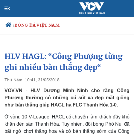
BÓNG ĐÁ VIỆT NAM
/
HLV HAGL: “Công Phượng từng
Chính trị
Xã hội
Đảng
Tin 24h
ghi nhiều bàn thắng đẹp“
Tổ chức nhân sự
Dự báo thời tiết
Quốc hội
Giáo dục
Thứ Năm, 10:41, 31/05/2018
Nhận diện sự thật
Dấu ấn VOV
Việc làm
VOV.VN - HLV Dương Minh Ninh cho răng Công
Biển đảo
Phượng thường có những cú sút xa đẹp mắt giống
như bàn thắng giúp HAGL hạ FLC Thanh Hóa 1-0.
Ở vòng 10 V-League, HAGL có chuyến làm khách đầy khó
khăn đến sân Thanh Hóa. Tuy nhiên, đội bóng Phố Núi đã
bất ngờ chơi thăng hoa và có bàn thắng sớm của Công