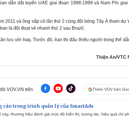
 gian dẫn dắt tuyển UAE giai đoạn 1998-1999 và Nam Phi giai
ăm 2011 và ông sắp có lần thứ 2 cùng đội bóng Tây Á tham dự 
Iran là đội đoạt vé nhanh thứ 2 sau Brazil.
uân lưu với Iraq. Trước đó, Iran thi đấu thiếu người trong thế d
Thiện An/VTC
 dõi VOV.VN trên
Thêm VOV trên Goo
g cáo trong trình quản lý của SmartAds
 này, thương hiệu đánh giá mức độ hiển thị, tương tác, hiệu quả chi ph