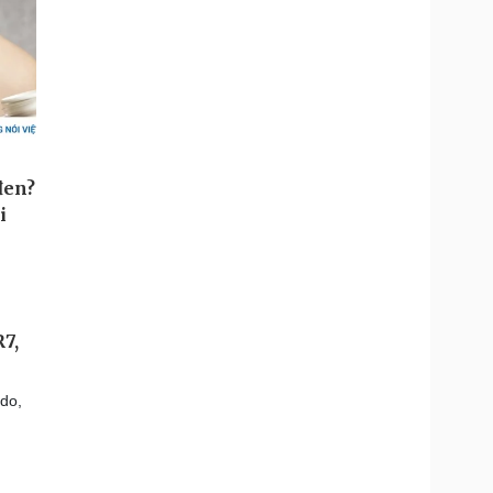
7,
do,