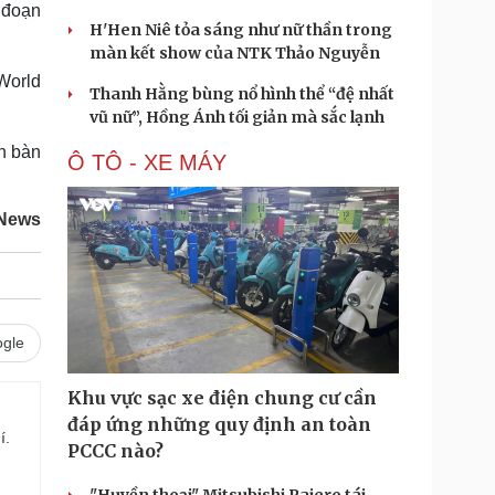
 đoạn
H'Hen Niê tỏa sáng như nữ thần trong
màn kết show của NTK Thảo Nguyễn
World
Thanh Hằng bùng nổ hình thể “đệ nhất
vũ nữ”, Hồng Ánh tối giản mà sắc lạnh
ẫn bàn
Ô TÔ - XE MÁY
 News
gle
Khu vực sạc xe điện chung cư cần
đáp ứng những quy định an toàn
í.
PCCC nào?