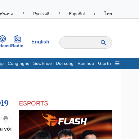
ສາລາວ
/
Русский
/
Español
/
ไทย
English
dcast
Radio
ệp
Công nghệ
Sức khỏe
Đời sống
Văn hóa
Giải trí
inh tế
Thị trường
ất động sản
Giá vàng
hởi nghiệp
Tiêu dùng
Tỷ giá
019
ESPORTS
Chứng khoán
Giá cà phê
oanh nghiệp
Công nghệ
u với
hông tin doanh nghiệp
Sành điệu