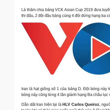
Tin nóng
Việt Nam
Tư vấn luật
Phân tích
Lá thăm chia bảng VCK Asian Cup 2019 đưa tuyển
thi đấu, 2 đội đầu bảng cùng 4 đội đứng hạng ba có 
Sức khỏe
Đời sống
Dinh dưỡng - món ngon
Nhà đẹp
Cây thuốc
Blog
Sản phụ khoa
Tình yêu - Gia đình
Nhi khoa
Nam khoa
Làm đẹp - giảm cân
Phòng mạch online
Ăn sạch sống khỏe
Cải chính
Iran là hạt giống số 1 của bảng D. Đội bóng này
bóng này cũng từng 4 lần giành hạng Ba châu lục
Dẫn dắt Iran hiện tại là
HLV Carlos Queiroz
, ngư