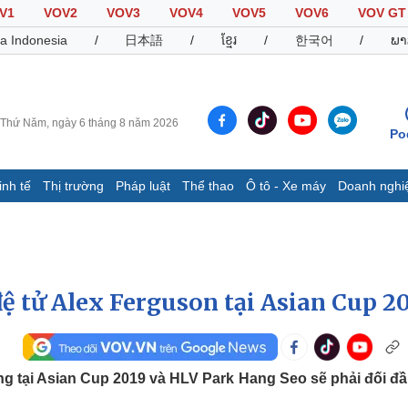
V1
VOV2
VOV3
VOV4
VOV5
VOV6
VOV GT
a Indonesia
/
日本語
/
ខ្មែរ
/
한국어
/
ພາ
Thứ Năm, ngày 6 tháng 8 năm 2026
Po
inh tế
Thị trường
Pháp luật
Thể thao
Ô tô - Xe máy
Doanh nghi
Thế giới
Multimedia
K
Quan sát
Video
B
Cuộc sống đó đây
Ảnh
K
Hồ sơ
E-Magazine
ệ tử Alex Ferguson tại Asian Cup 2
Infographic
Thể thao
Ô tô - Xe máy
D
g tại Asian Cup 2019 và HLV Park Hang Seo sẽ phải đối đầ
Bóng đá
Ô tô
T