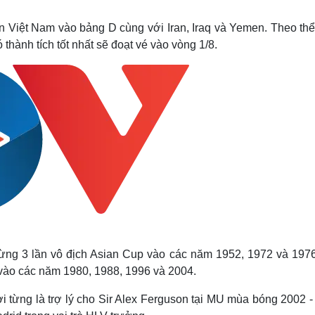
Lịch thi đấu bóng đá
Xe máy
Thế giới thể thao
Tư vấn
 Việt Nam vào bảng D cùng với Iran, Iraq và Yemen. Theo thể
eSports
V
thành tích tốt nhất sẽ đoạt vé vào vòng 1/8.
Hậu trường
Văn hóa
Giải trí
D
Sân khấu - Điện ảnh
Nghệ sĩ
Văn học
Thời trang
Âm nhạc
Sao Việt
c
Di sản
 từng 3 lần vô địch Asian Cup vào các năm 1952, 1972 và 1976
 vào các năm 1980, 1988, 1996 và 2004.
ời từng là trợ lý cho Sir Alex Ferguson tại MU mùa bóng 2002 