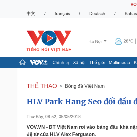
VO
中文
/
français
/
Deutsch
/
Bahas
28°C
Hà Nội
Chính trị
Xã hội
Thế giới
Multimedia
K
Chính trị
Xã hội
Đảng
Tin 24h
THỂ THAO
Bóng đá Việt Nam
Tổ chức nhân sự
Dự báo thời tiết
Quốc hội
Giáo dục
HLV Park Hang Seo đối đầu đ
Nhận diện sự thật
Dấu ấn VOV
Việc làm
Biển đảo
Thứ Bảy, 08:52, 05/05/2018
Pháp luật
Quân sự - Quốc phòng
VOV.VN - ĐT Việt Nam rơi vào bảng đấu khá nặn
Vụ án
Vũ khí
đệ tử của HLV Alex Ferguson.