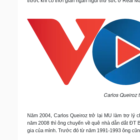
trước khi có thời gian ngắn ngủi thử sức ở Real Ma
Carlos Queiroz t
Năm 2004, Carlos Queiroz trở lại MU làm trợ lý
năm 2008 thì ông chuyển về quê nhà dẫn dắt ĐT B
gia của mình. Trước đó từ năm 1991-1993 ông cũng