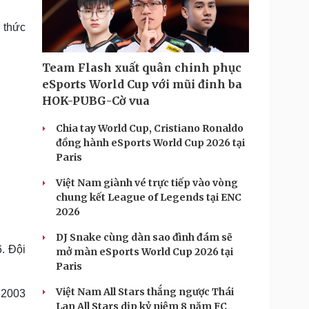
Doanh nghiệp 24h
Tin Công nghệ
Doanh nhân
Trải nghiệm
 thức
ì cộng đồng
Chuyển đổi số
Team Flash xuất quân chinh phục
u lịch
Podcast
eSports World Cup với mũi đinh ba
Tư vấn
Câu chuyện thời sự
HOK-PUBG-Cờ vua
Săn Tour
Đọc truyện đêm khuya
heck-in
Cửa sổ tình yêu
Chia tay World Cup, Cristiano Ronaldo
Kể chuyện cho bé
đồng hành eSports World Cup 2026 tại
Hạt giống tâm hồn
Paris
Việt Nam giành vé trực tiếp vào vòng
chung kết League of Legends tại ENC
2026
DJ Snake cùng dàn sao đình đám sẽ
. Đội
mở màn eSports World Cup 2026 tại
Paris
Việt Nam All Stars thắng ngược Thái
- 2003
Lan All Stars dịp kỷ niệm 8 năm FC