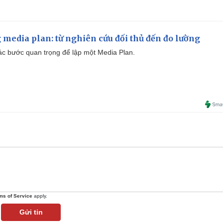
 media plan: từ nghiên cứu đối thủ đến đo lường
 các bước quan trọng để lập một Media Plan.
ms of Service
apply.
Gửi tin