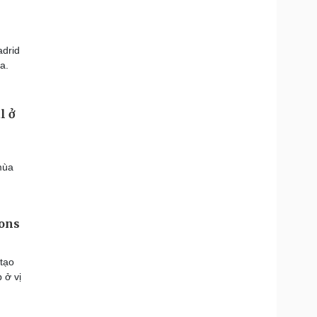
drid
a.
l ở
mùa
ions
tạo
 ở vị