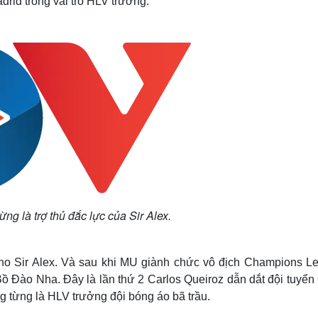
drid trong vai trò HLV trưởng.
ừng là trợ thủ đắc lực của Sir Alex.
 cho Sir Alex. Và sau khi MU giành chức vô địch Champions L
ồ Đào Nha. Đây là lần thứ 2 Carlos Queiroz dẫn dắt đội tuyển
 từng là HLV trưởng đội bóng áo bã trầu.