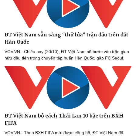
ĐT Việt Nam sẵn sàng “thử lửa” trận đầu trên đất
Hàn Quốc
Văn hóa
Giải trí
VOV.VN - Chiều nay (20/10), ĐT Việt Nam sẽ bước vào trận giao
hữu đầu tiên trong chuyến tập huấn Hàn Quốc, gặp FC Seoul.
Sân khấu - Điện ảnh
Nghệ sĩ
Văn học
Thời trang
Âm nhạc
Sao Việt
Di sản
ĐT Việt Nam bỏ cách Thái Lan 10 bậc trên BXH
FIFA
VOV.VN - Theo BXH FIFA mới được công bố, ĐT Việt Nam đã