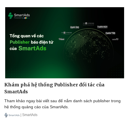
Cải chính
Khám phá hệ thống Publisher đối tác của
SmartAds
Tham khảo ngay bài viết sau để nắm danh sách publisher trong
hệ thống quảng cáo của SmartAds.
| SmartAds