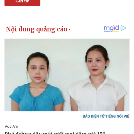
Gửi tin
Pháp luật
Quân sự - Quốc phòng
Vụ án
Vũ khí
Tin nóng
Việt Nam
Tư vấn luật
Phân tích