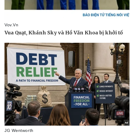
Sức khỏe
Đời sống
Dinh dưỡng - món ngon
Nhà đẹp
Cây thuốc
Blog
Sản phụ khoa
Tình yêu - Gia đình
Nhi khoa
Nam khoa
Làm đẹp - giảm cân