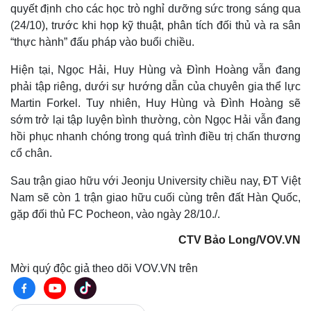
quyết định cho các học trò nghỉ dưỡng sức trong sáng qua
Thế giới
Multimedia
(24/10), trước khi họp kỹ thuật, phân tích đối thủ và ra sân
Quan sát
Video
“thực hành” đấu pháp vào buổi chiều.
Cuộc sống đó đây
Ảnh
Hồ sơ
E-Magazine
Hiện tại, Ngọc Hải, Huy Hùng và Đình Hoàng vẫn đang
Infographic
phải tập riêng, dưới sự hướng dẫn của chuyên gia thể lực
Martin Forkel. Tuy nhiên, Huy Hùng và Đình Hoàng sẽ
sớm trở lại tập luyện bình thường, còn Ngọc Hải vẫn đang
hồi phục nhanh chóng trong quá trình điều trị chấn thương
cổ chân.
Sau trận giao hữu với Jeonju University chiều nay, ĐT Việt
Nam sẽ còn 1 trận giao hữu cuối cùng trên đất Hàn Quốc,
gặp đối thủ FC Pocheon, vào ngày 28/10./.
CTV Bảo Long/VOV.VN
Mời quý độc giả theo dõi VOV.VN trên