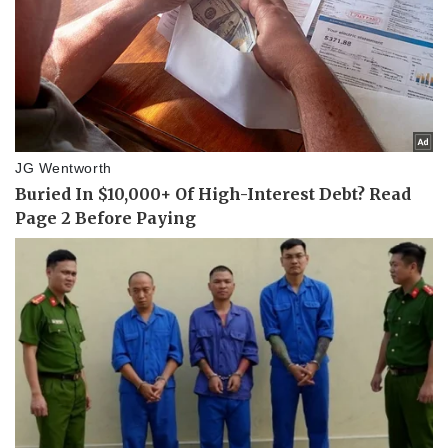
Doanh nghiệp
Công nghệ
Thông tin doanh nghiệp
Sành điệu
Doanh nghiệp 24h
Tin Công nghệ
Doanh nhân
Trải nghiệm
Vì cộng đồng
Chuyển đổi số