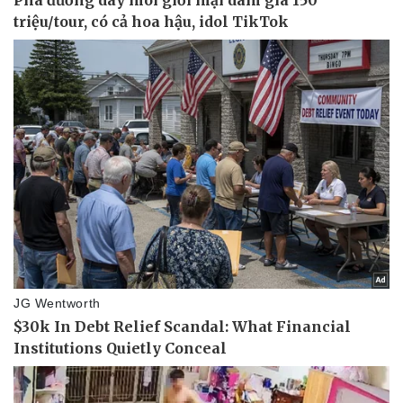
Thể thao
Ô tô - Xe máy
Bóng đá
Ô tô
Lịch thi đấu bóng đá
Xe máy
Thế giới thể thao
Tư vấn
eSports
Hậu trường