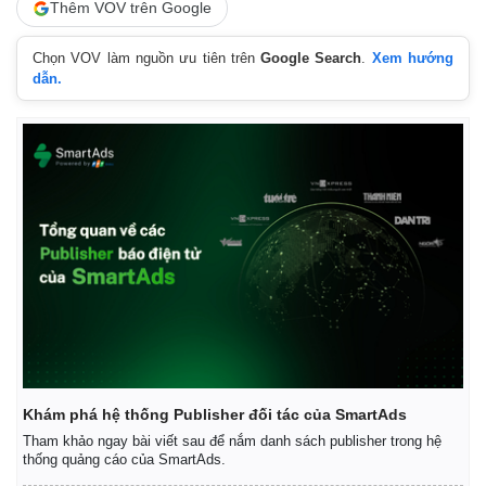
Thêm VOV trên Google
Chọn VOV làm nguồn ưu tiên trên
Google Search
.
Xem hướng
dẫn.
Kinh tế
Thị trường
Bất động sản
Giá vàng
Khởi nghiệp
Tiêu dùng
Tỷ giá
Chứng khoán
Giá cà phê
Khám phá hệ thống Publisher đối tác của SmartAds
Tham khảo ngay bài viết sau để nắm danh sách publisher trong hệ
thống quảng cáo của SmartAds.