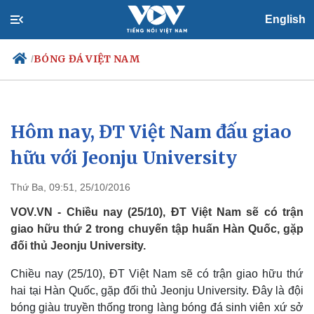
English
BÓNG ĐÁ VIỆT NAM
/
Hôm nay, ĐT Việt Nam đấu giao
Chính trị
Xã hội
Đảng
Tin 24h
hữu với Jeonju University
Tổ chức nhân sự
Dự báo thời tiết
Quốc hội
Giáo dục
Thứ Ba, 09:51, 25/10/2016
Nhận diện sự thật
Dấu ấn VOV
Việc làm
VOV.VN - Chiều nay (25/10), ĐT Việt Nam sẽ có trận
Biển đảo
giao hữu thứ 2 trong chuyến tập huấn Hàn Quốc, gặp
đối thủ Jeonju University.
Chiều nay (25/10), ĐT Việt Nam sẽ có trận giao hữu thứ
hai tại Hàn Quốc, gặp đối thủ Jeonju University. Đây là đội
bóng giàu truyền thống trong làng bóng đá sinh viên xứ sở