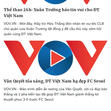
Săn Tour
Đọc truyện đêm khuya
check-in
Cửa sổ tình yêu
Thể thao 24h: Xuân Trường báo tin vui cho ĐT
Kể chuyện cho bé
Việt Nam
Hạt giống tâm hồn
VOV.VN - Mới đây, thầy trò Hữu Thắng đón nhận tin vui khi CLB
chủ quản của Xuân Trường đã đồng ý để cầu thủ này sớm hội
quân cùng ĐT Việt Nam.
Văn Quyết tỏa sáng, ĐT Việt Nam hạ đẹp FC Seoul
VOV.VN - Màn trình diễn ấn tượng của Văn Quyết, với cú đúp bàn
thắng và 1 pha kiến tạo đã giúp ĐT Việt Nam giành thắng lợi
thuyết phục 3-0 trước FC Seoul.