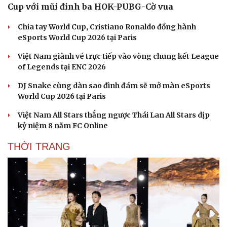
Cup với mũi đinh ba HOK-PUBG-Cờ vua
Chia tay World Cup, Cristiano Ronaldo đồng hành
eSports World Cup 2026 tại Paris
Việt Nam giành vé trực tiếp vào vòng chung kết League
of Legends tại ENC 2026
Văn hóa
Giải trí
DJ Snake cùng dàn sao đình đám sẽ mở màn eSports
World Cup 2026 tại Paris
Sân khấu - Điện ảnh
Nghệ sĩ
Văn học
Thời trang
Việt Nam All Stars thắng ngược Thái Lan All Stars dịp
Âm nhạc
Sao Việt
kỷ niệm 8 năm FC Online
Di sản
THỜI TRANG