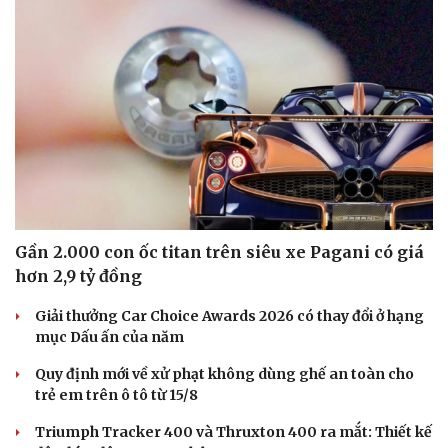
Du lịch
Podcast
Tư vấn
Câu chuyện thời sự
Gần 2.000 con ốc titan trên siêu xe Pagani có giá
Săn Tour
Đọc truyện đêm khuya
check-in
Cửa sổ tình yêu
hơn 2,9 tỷ đồng
Kể chuyện cho bé
Hạt giống tâm hồn
Giải thưởng Car Choice Awards 2026 có thay đổi ở hạng
mục Dấu ấn của năm
Quy định mới về xử phạt không dùng ghế an toàn cho
trẻ em trên ô tô từ 15/8
Triumph Tracker 400 và Thruxton 400 ra mắt: Thiết kế