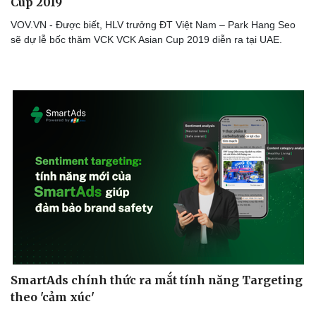
Cup 2019
VOV.VN - Được biết, HLV trưởng ĐT Việt Nam – Park Hang Seo
Sức khỏe
Đời sống
sẽ dự lễ bốc thăm VCK VCK Asian Cup 2019 diễn ra tại UAE.
Dinh dưỡng - món ngon
Nhà đẹp
Cây thuốc
Blog
Sản phụ khoa
Tình yêu - Gia đình
Nhi khoa
Nam khoa
Làm đẹp - giảm cân
Phòng mạch online
Ăn sạch sống khỏe
SmartAds chính thức ra mắt tính năng Targeting
theo 'cảm xúc'