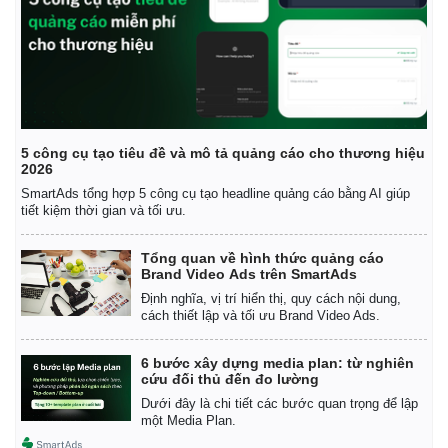
5 công cụ tạo tiêu đề và mô tả quảng cáo cho thương hiệu
2026
SmartAds tổng hợp 5 công cụ tạo headline quảng cáo bằng AI giúp
tiết kiệm thời gian và tối ưu.
Tổng quan về hình thức quảng cáo
Brand Video Ads trên SmartAds
Định nghĩa, vị trí hiển thị, quy cách nội dung,
Kinh tế
Thị trường
cách thiết lập và tối ưu Brand Video Ads.
Bất động sản
Giá vàng
Khởi nghiệp
Tiêu dùng
6 bước xây dựng media plan: từ nghiên
Tỷ giá
cứu đối thủ đến đo lường
Chứng khoán
Dưới đây là chi tiết các bước quan trọng để lập
Giá cà phê
một Media Plan.