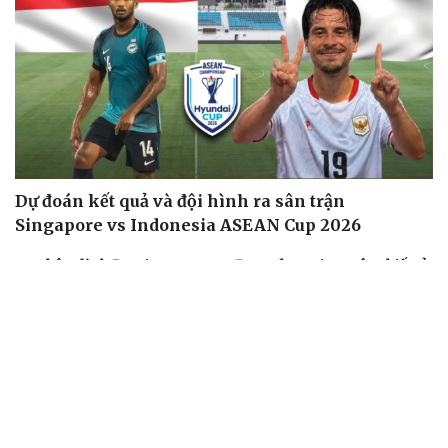
Dự đoán kết quả và đội hình ra sân trận
Singapore vs Indonesia ASEAN Cup 2026
Nhận định ĐT Singapore vs ĐT Indonesia: Cuộc chiến ở
thế chân tường
Arsenal trước mùa giải Ngoại hạng Anh 2026/2027: Vị
thế ĐKVĐ
Messi tỏa sáng rực rỡ ở lần đầu đá chính sau World Cup
2026
Lịch thi đấu và trực tiếp bóng đá hôm nay 6/8: Sôi động