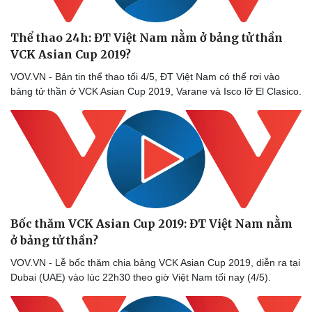
Doanh nghiệp
Công nghệ
Thông tin doanh nghiệp
Sành điệu
Doanh nghiệp 24h
Tin Công nghệ
Thể thao 24h: ĐT Việt Nam nằm ở bảng tử thần
Doanh nhân
Trải nghiệm
VCK Asian Cup 2019?
Vì cộng đồng
Chuyển đổi số
VOV.VN - Bản tin thể thao tối 4/5, ĐT Việt Nam có thể rơi vào
bảng tử thần ở VCK Asian Cup 2019, Varane và Isco lỡ El Clasico.
Bốc thăm VCK Asian Cup 2019: ĐT Việt Nam nằm
ở bảng tử thần?
VOV.VN - Lễ bốc thăm chia bảng VCK Asian Cup 2019, diễn ra tại
Dubai (UAE) vào lúc 22h30 theo giờ Việt Nam tối nay (4/5).