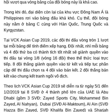
hội vượt qua vòng bảng của đội bóng này là khá cao.
Trong khi đó, đại diện còn lại của khu vực Đông Nam Á là
Philippines rơi vào bảng đấu khá khó. Cụ thể, đội bóng
này nằm ở bảng C cùng với Hàn Quốc, Trung Quốc và
Kyrgyzstan.
Tại VCK Asian Cup 2019, các đội thi đấu vòng tròn 1 lượt
tại mỗi bảng để tính điểm xếp hạng. Đội nhất, nhì mỗi bảng
và 4 đội thứ ba có thành tích tốt nhất sẽ giành quyền vào
thi đấu tại vòng 1/8 (vòng 16 đội) theo thể thức loại trực
tiếp. 8 đội thắng giành quyền vào tứ kết và tiếp tục phân
Thế giới
Multimedia
cặp để thi đấu chọn ra 4 đội vào bán kết. 2 đội thắng bán
Quan sát
Video
kết vào chung kết tranh ngôi vô địch.
Cuộc sống đó đây
Ảnh
Hồ sơ
E-Magazine
Theo lịch VCK Asian Cup 2019 sẽ diễn ra từ ngày 5/1 đến
Infographic
1/2/2019 tại 8 SVĐ ở 4 thành phố lớn của UAE là Abu
Dhabi (gồm 3 SVĐ: Zayed Sports City, Mohammed Bin
Zayed, Al Nahyan), Dubai (SVĐ Al-Maktoum), Al Ain (SVĐ
Hazza Bin Zayed, SVĐ Khalifa Bin Zayed) và Sharjah