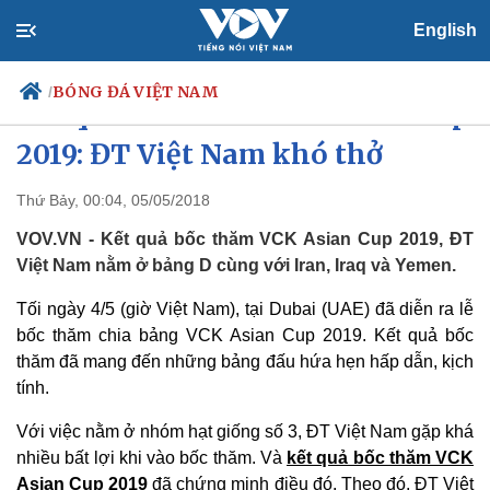
English
BÓNG ĐÁ VIỆT NAM
/
Kết quả bốc thăm VCK Asian Cup
2019: ĐT Việt Nam khó thở
Thứ Bảy, 00:04, 05/05/2018
Chính trị
Xã hội
Đảng
Tin 24h
VOV.VN - Kết quả bốc thăm VCK Asian Cup 2019, ĐT
Tổ chức nhân sự
Dự báo thời tiết
Việt Nam nằm ở bảng D cùng với Iran, Iraq và Yemen.
Quốc hội
Giáo dục
Nhận diện sự thật
Dấu ấn VOV
Tối ngày 4/5 (giờ Việt Nam), tại Dubai (UAE) đã diễn ra lễ
Việc làm
bốc thăm chia bảng VCK Asian Cup 2019. Kết quả bốc
Biển đảo
thăm đã mang đến những bảng đấu hứa hẹn hấp dẫn, kịch
tính.
Với việc nằm ở nhóm hạt giống số 3, ĐT Việt Nam gặp khá
nhiều bất lợi khi vào bốc thăm. Và
kết quả bốc thăm VCK
Asian Cup 2019
đã chứng minh điều đó. Theo đó, ĐT Việt