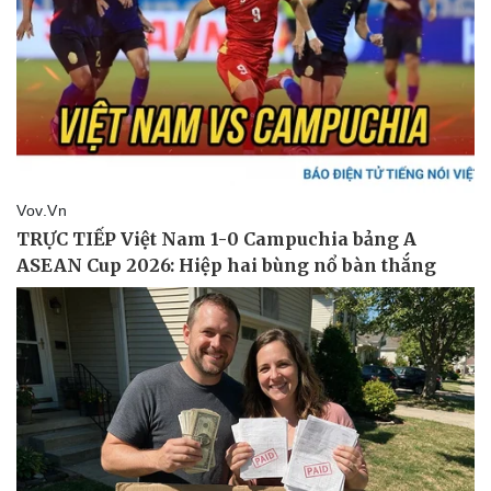
Pháp luật
Quân sự - Quốc phòng
Vụ án
Vũ khí
Tin nóng
Việt Nam
Tư vấn luật
Phân tích