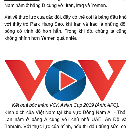
Nam nằm ở bảng D cùng với Iran, Iraq và Yemen.
Xét về thực lực của các đội, đây có thể coi là bảng đấu khó
với thầy trò Park Hang Seo, khi Iran và Iraq là những đội
bóng có trình độ hơn hẳn. Trong khi đó, chúng ta cũng
không nhỉnh hơn Yemen quá nhiều.
Kết quả bốc thăm VCK Asian Cup 2019 (Ảnh: AFC).
Kình địch của Việt Nam tại khu vực Đông Nam Á - Thái
Lan nằm ở bảng A cùng với chủ nhà UAE, Ấn Độ và
Bahrain. Với thực lực của mình, nếu thi đấu đúng sức, cơ