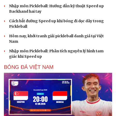
Nhập môn Pickleball: Hướng dẫn kỹ thuật Speed up
Backhand hai tay
Cách bắt đường Speed up khi bóng đi dọc dây trong
Pickleball
Hôm nay, khởi tranh giải pickleball danh giá tại Việt
Nam
Nhập môn Pickleball: Phân tích nguyên lý hình tam
giác khi Speed up
BÓNG ĐÁ VIỆT NAM
Cải chính