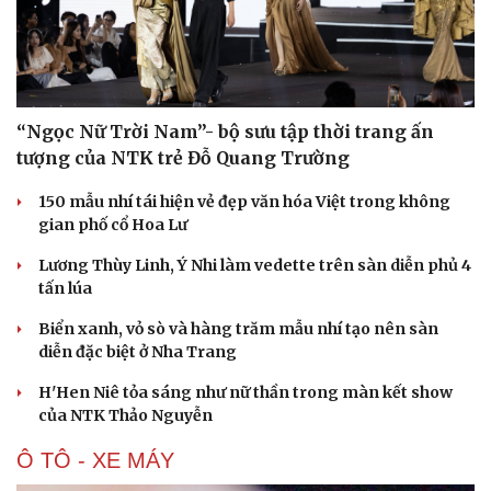
“Ngọc Nữ Trời Nam”- bộ sưu tập thời trang ấn
tượng của NTK trẻ Đỗ Quang Trường
150 mẫu nhí tái hiện vẻ đẹp văn hóa Việt trong không
gian phố cổ Hoa Lư
Lương Thùy Linh, Ý Nhi làm vedette trên sàn diễn phủ 4
tấn lúa
Biển xanh, vỏ sò và hàng trăm mẫu nhí tạo nên sàn
diễn đặc biệt ở Nha Trang
H'Hen Niê tỏa sáng như nữ thần trong màn kết show
của NTK Thảo Nguyễn
Ô TÔ - XE MÁY