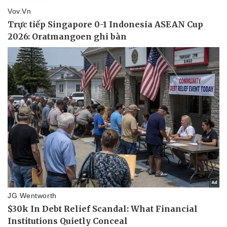
Thể thao
Ô tô - Xe máy
Bóng đá
Ô tô
Lịch thi đấu bóng đá
Xe máy