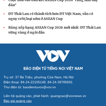
HLV Kim Sang Sik thể hiện khiếu hài hước trước trận ĐT
Việt Nam vs ĐT Campuchia
Toàn cảnh: Họp báo trước trận đấu ĐT Việt Nam vs ĐT
Campuchia tại ASEAN Cup 2026
Hà Nội FC vô địch giải nhi đồng toàn quốc: Sự khẳng
định của hệ thống đào tạo trẻ
Chuyển nhượng V-League 2026/2027: HLV Popov tái
ngộ cựu cầu thủ Thanh Hóa
BÓNG ĐÁ QUỐC TẾ
Messi tỏa sáng rực rỡ ở lần đầu đá chính sau
World Cup 2026
Lịch thi đấu và trực tiếp bóng đá hôm nay 6/8: Sôi động
Cúp châu Âu
Cuộc đua vào bán kết ASEAN Cup 2026 “căng như dây