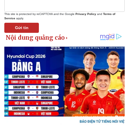
This site is protected by reCAPTCHA and the Google
Privacy Policy
and
Terms of
Service
apply.
Gửi tin