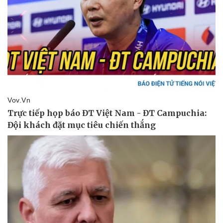
Vụ án
Vũ khí
Tin nóng
Việt Nam
Tư vấn luật
Phân tích