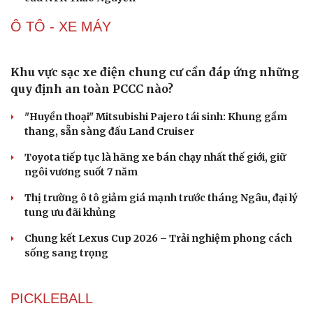
150 mẫu nhí tái hiện vẻ đẹp văn hóa Việt trong không
gian phố cổ Hoa Lư
Lương Thùy Linh, Ý Nhi làm vedette trên sàn diễn phủ 4
tấn lúa
Biển xanh, vỏ sò và hàng trăm mẫu nhí tạo nên sàn
diễn đặc biệt ở Nha Trang
H'Hen Niê tỏa sáng như nữ thần trong màn kết show
của NTK Thảo Nguyễn
Ô TÔ - XE MÁY