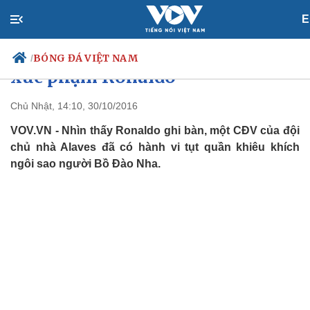
E
Một CĐV Alaves có hành động
BÓNG ĐÁ VIỆT NAM
/
xúc phạm Ronaldo
Chủ Nhật, 14:10, 30/10/2016
VOV.VN - Nhìn thấy Ronaldo ghi bàn, một CĐV của đội
Chính trị
Xã hội
chủ nhà Alaves đã có hành vi tụt quần khiêu khích
Đảng
Tin 24h
ngôi sao người Bồ Đào Nha.
Tổ chức nhân sự
Dự báo thời tiết
Quốc hội
Giáo dục
Nhận diện sự thật
Dấu ấn VOV
Việc làm
Biển đảo