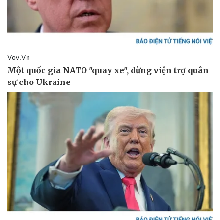
Thể thao
Ô tô - Xe máy
Bóng đá
Ô tô
Lịch thi đấu bóng đá
Xe máy
Thế giới thể thao
Tư vấn
eSports
Hậu trường