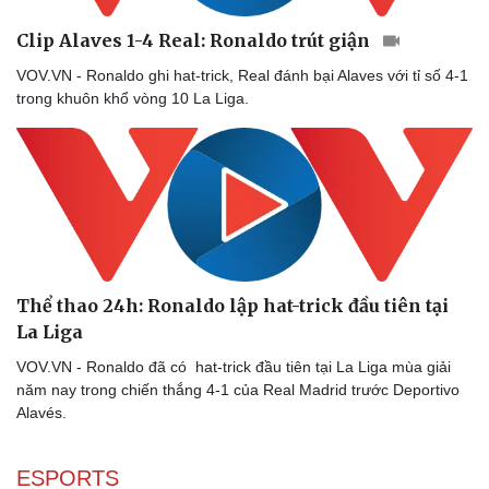
Clip Alaves 1-4 Real: Ronaldo trút giận
VOV.VN - Ronaldo ghi hat-trick, Real đánh bại Alaves với tỉ số 4-1
trong khuôn khổ vòng 10 La Liga.
Sức khỏe
Đời sống
Dinh dưỡng - món ngon
Nhà đẹp
Cây thuốc
Blog
Sản phụ khoa
Tình yêu - Gia đình
Nhi khoa
Nam khoa
Làm đẹp - giảm cân
Thể thao 24h: Ronaldo lập hat-trick đầu tiên tại
Phòng mạch online
La Liga
Ăn sạch sống khỏe
VOV.VN - Ronaldo đã có hat-trick đầu tiên tại La Liga mùa giải
năm nay trong chiến thắng 4-1 của Real Madrid trước Deportivo
Alavés.
ESPORTS