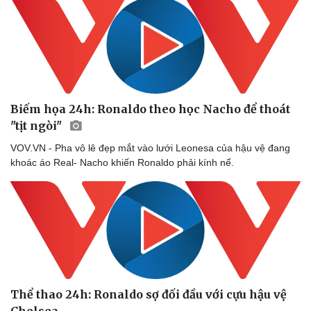
Biếm họa 24h: Ronaldo theo học Nacho để thoát
"tịt ngòi"
VOV.VN - Pha vô lê đẹp mắt vào lưới Leonesa của hậu vệ đang
khoác áo Real- Nacho khiến Ronaldo phải kính nể.
Doanh nghiệp
Công nghệ
Thông tin doanh nghiệp
Sành điệu
Doanh nghiệp 24h
Tin Công nghệ
Doanh nhân
Trải nghiệm
Vì cộng đồng
Chuyển đổi số
Thể thao 24h: Ronaldo sợ đối đầu với cựu hậu vệ