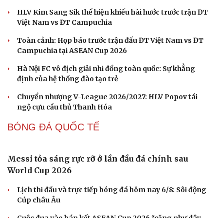
Cách bắt đường Speed up khi bóng đi dọc dây
trong Pickleball
Hôm nay, khởi tranh giải pickleball danh giá tại Việt
Nam
Nhập môn Pickleball: Phân tích nguyên lý hình tam
giác khi Speed up
FPT Play độc quyền phát sóng PPA Asia 500 tại TP. Hồ
Chí Minh
Cách bắt đường Speed up khi bóng ở vị trí ô 2 trong
Pickleball
BÓNG ĐÁ VIỆT NAM
ĐT Việt Nam đáp trả đanh thép trước làn sóng
chê bai ASEAN Cup từ Indonesia
Cải chính