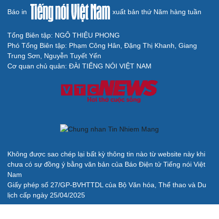
đàn”
ĐT Thái Lan có thành tích hơn ĐT Việt Nam, vẫn có
nguy cơ bị loại sớm ở ASEAN Cup
Bảng xếp hạng ASEAN Cup 2026 mới nhất: ĐT Thái Lan
vững vàng ở ngôi đầu
BÁO ĐIỆN TỬ TIẾNG NÓI VIỆT NAM
Trụ sở: 37 Bà Triệu, phường Cửa Nam, Hà Nội
Điện thoại: 84-24-22105148, 84-24-39785691
Thư điện tử: baodientuvov@vov.vn
Liên hệ quảng cáo, phát hành: quangcao@vovnews.vn
Báo giá quảng cáo