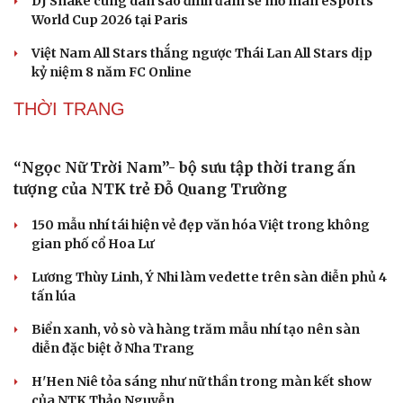
DJ Snake cùng dàn sao đình đám sẽ mở màn eSports
World Cup 2026 tại Paris
Việt Nam All Stars thắng ngược Thái Lan All Stars dịp
kỷ niệm 8 năm FC Online
THỜI TRANG
Văn hóa
Giải trí
Sân khấu - Điện ảnh
Nghệ sĩ
Văn học
Thời trang
Âm nhạc
Sao Việt
Di sản
“Ngọc Nữ Trời Nam”- bộ sưu tập thời trang ấn
tượng của NTK trẻ Đỗ Quang Trường