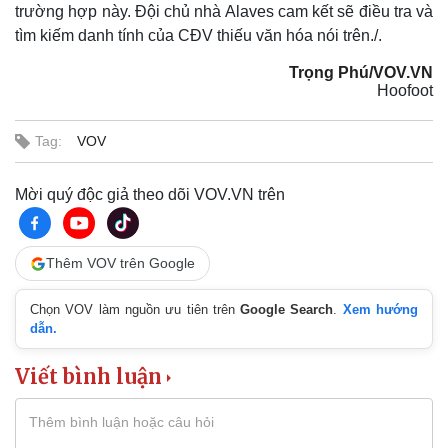
trường hợp này. Đội chủ nhà Alaves cam kết sẽ điều tra và
tìm kiếm danh tính của CĐV thiếu văn hóa nói trên./.
Trọng Phú/VOV.VN
Hoofoot
Thế giới
Multimedia
Tag:
VOV
Quan sát
Video
Cuộc sống đó đây
Ảnh
Mời quý độc giả theo dõi VOV.VN trên
Hồ sơ
E-Magazine
Infographic
Thêm VOV trên Google
Chọn VOV làm nguồn ưu tiên trên
Google Search
.
Xem hướng
dẫn.
Viết bình luận