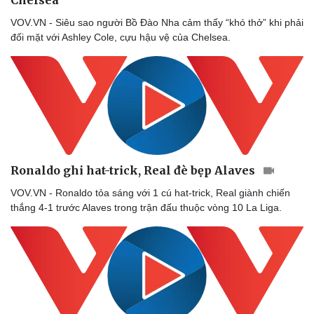
Chelsea
VOV.VN - Siêu sao người Bồ Đào Nha cảm thấy “khó thở” khi phải
đối mặt với Ashley Cole, cựu hậu vệ của Chelsea.
Ronaldo ghi hat-trick, Real đè bẹp Alaves
VOV.VN - Ronaldo tỏa sáng với 1 cú hat-trick, Real giành chiến
thắng 4-1 trước Alaves trong trận đấu thuộc vòng 10 La Liga.