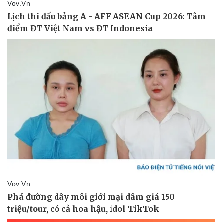
Kinh tế
Thị trường
Bất động sản
Giá vàng
Khởi nghiệp
Tiêu dùng
Tỷ giá
Chứng khoán
Giá cà phê