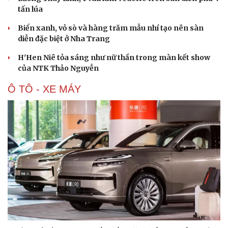
tấn lúa
Biển xanh, vỏ sò và hàng trăm mẫu nhí tạo nên sàn
diễn đặc biệt ở Nha Trang
H'Hen Niê tỏa sáng như nữ thần trong màn kết show
của NTK Thảo Nguyễn
Ô TÔ - XE MÁY