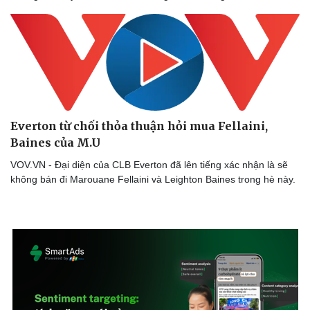
Everton từ chối thỏa thuận hỏi mua Fellaini,
Sức khỏe
Đời sống
Baines của M.U
Dinh dưỡng - món ngon
Nhà đẹp
Cây thuốc
Blog
VOV.VN - Đại diện của CLB Everton đã lên tiếng xác nhận là sẽ
Sản phụ khoa
Tình yêu - Gia đình
không bán đi Marouane Fellaini và Leighton Baines trong hè này.
Nhi khoa
Nam khoa
Làm đẹp - giảm cân
Phòng mạch online
Ăn sạch sống khỏe