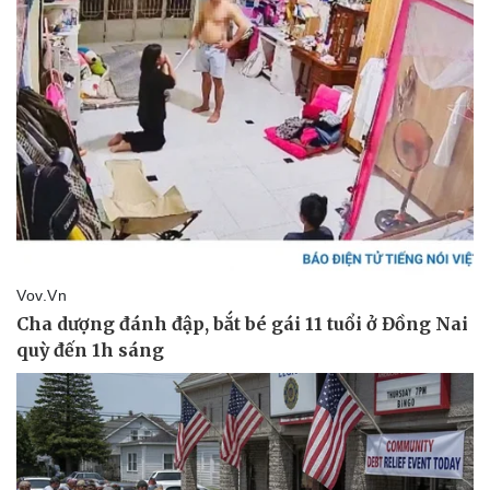
Thể thao
Ô tô - Xe máy
Bóng đá
Ô tô
Lịch thi đấu bóng đá
Xe máy
Thế giới thể thao
Tư vấn
eSports
Hậu trường