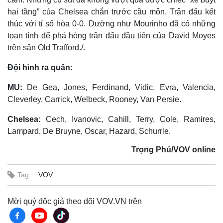
Giá cà phê
hai tầng” của Chelsea chắn trước cầu môn. Trận đấu kết
thúc với tỉ số hòa 0-0. Dường như Mourinho đã có những
toan tính để phá hỏng trận đấu đầu tiên của David Moyes
trên sân Old Trafford./.
Đội hình ra quân:
MU:
De Gea, Jones, Ferdinand, Vidic, Evra, Valencia,
Cleverley, Carrick, Welbeck, Rooney, Van Persie.
Chelsea:
Cech, Ivanovic, Cahill, Terry, Cole, Ramires,
Lampard, De Bruyne, Oscar, Hazard, Schurrle.
Trọng Phú/VOV online
Tag:
VOV
Mời quý độc giả theo dõi VOV.VN trên