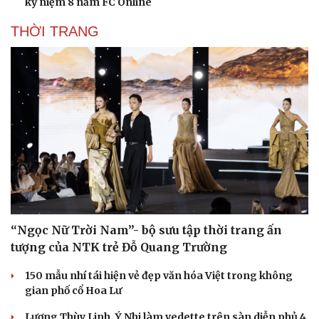
kỷ niệm 8 năm FC Online
THỜI TRANG
Văn hóa
Giải trí
Sân khấu - Điện ảnh
Nghệ sĩ
Văn học
Thời trang
Âm nhạc
Sao Việt
Di sản
“Ngọc Nữ Trời Nam”- bộ sưu tập thời trang ấn
tượng của NTK trẻ Đỗ Quang Trường
150 mẫu nhí tái hiện vẻ đẹp văn hóa Việt trong không
gian phố cổ Hoa Lư
Lương Thùy Linh, Ý Nhi làm vedette trên sàn diễn phủ 4