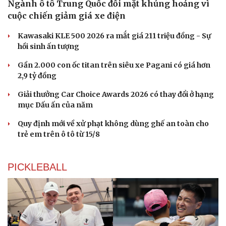
Ngành ô tô Trung Quốc đối mặt khủng hoảng vì
cuộc chiến giảm giá xe điện
Kawasaki KLE 500 2026 ra mắt giá 211 triệu đồng - Sự
hồi sinh ấn tượng
Gần 2.000 con ốc titan trên siêu xe Pagani có giá hơn
2,9 tỷ đồng
Giải thưởng Car Choice Awards 2026 có thay đổi ở hạng
mục Dấu ấn của năm
Quy định mới về xử phạt không dùng ghế an toàn cho
trẻ em trên ô tô từ 15/8
PICKLEBALL
Du lịch
Podcast
Tư vấn
Câu chuyện thời sự
Săn Tour
Đọc truyện đêm khuya