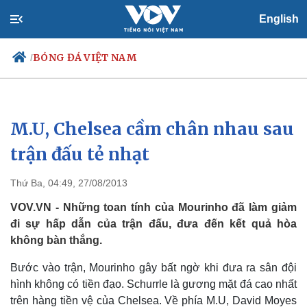
English
BÓNG ĐÁ VIỆT NAM
/
M.U, Chelsea cầm chân nhau sau
Chính trị
Xã hội
Đảng
Tin 24h
trận đấu tẻ nhạt
Tổ chức nhân sự
Dự báo thời tiết
Quốc hội
Giáo dục
Thứ Ba, 04:49, 27/08/2013
Nhận diện sự thật
Dấu ấn VOV
Việc làm
VOV.VN - Những toan tính của Mourinho đã làm giảm
Biển đảo
đi sự hấp dẫn của trận đấu, đưa đến kết quả hòa
không bàn thắng.
Bước vào trận, Mourinho gây bất ngờ khi đưa ra sân đội
hình không có tiền đạo. Schurrle là gương mặt đá cao nhất
trên hàng tiền vệ của Chelsea. Về phía M.U, David Moyes