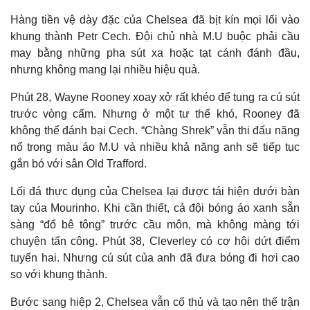
Hàng tiền vệ dày đặc của Chelsea đã bịt kín mọi lối vào
khung thành Petr Cech. Đội chủ nhà M.U buộc phải cầu
Thế giới
Multimedia
may bằng những pha sút xa hoặc tạt cánh đánh đầu,
Quan sát
Video
nhưng không mang lại nhiều hiệu quả.
Cuộc sống đó đây
Ảnh
Hồ sơ
E-Magazine
Phút 28, Wayne Rooney xoay xở rất khéo để tung ra cú sút
Infographic
trước vòng cấm. Nhưng ở một tư thế khó, Rooney đã
không thể đánh bại Cech. “Chàng Shrek” vẫn thi đấu năng
nổ trong màu áo M.U và nhiều khả năng anh sẽ tiếp tục
gắn bó với sân Old Trafford.
Lối đá thực dụng của Chelsea lại được tái hiện dưới bàn
tay của Mourinho. Khi cần thiết, cả đội bóng áo xanh sẵn
sàng “đổ bê tông” trước cầu môn, mà không màng tới
chuyện tấn công. Phút 38, Cleverley có cơ hội dứt điểm
tuyến hai. Nhưng cú sút của anh đã đưa bóng đi hơi cao
so với khung thành.
Bước sang hiệp 2, Chelsea vẫn cố thủ và tạo nên thế trận