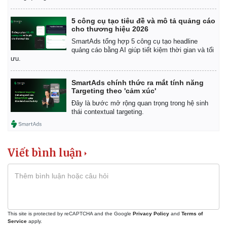
5 công cụ tạo tiêu đề và mô tả quảng cáo
cho thương hiệu 2026
SmartAds tổng hợp 5 công cụ tạo headline
quảng cáo bằng AI giúp tiết kiệm thời gian và tối
ưu.
SmartAds chính thức ra mắt tính năng
Targeting theo 'cảm xúc'
Đây là bước mở rộng quan trọng trong hệ sinh
Pháp luật
Quân sự - Quốc phòng
thái contextual targeting.
Vụ án
Vũ khí
Tin nóng
Việt Nam
Tư vấn luật
Phân tích
Viết bình luận
This site is protected by reCAPTCHA and the Google
Privacy Policy
and
Terms of
Service
apply.