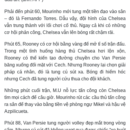
Phải đến phút 60, Mourinho mới tung một tiền đạo vào sân
– đó là Fernando Torres. Dẫu vậy, đội hình của Chelsea
vẫn trung thành với lối chơi cố thủ. Ngay cả khi có những
cơ hội phản công, Chelsea vẫn lên bóng rất chậm rãi.
Phút 65, Rooney có cơ hội bằng vàng để mở tỉ số trận đấu.
Trong một tình huống hàng thủ Chelsea hơi lộn xộn,
Rooney có thể kiến tạo đường chuyền cho Van Persie
băng xuống đối mặt với Cech. Nhưng Rooney lại chọn giải
pháp cá nhân, đó là tung cú sút xa. Bóng đi hiểm hóc
nhưng Cech đã tung người cứu thua cho đội khách.
Những phút cuối trận, M.U nỗ lực tấn công còn Chelsea
tìm mọi cách để câu giờ. Mourinho rút các cầu thủ tấn công
Kinh tế
Thị trường
ra sân để thay vào bằng tiền vệ phòng ngự Mikel và hậu vệ
Azpilicueta.
Bất động sản
Giá vàng
Khởi nghiệp
Tiêu dùng
Phút 88, Van Persie tung người volley đẹp mắt trong vòng
Tỷ giá
cấm. Nhưng cú sút đã không vượt qua được chiếc “xe buýt
Chứng khoán