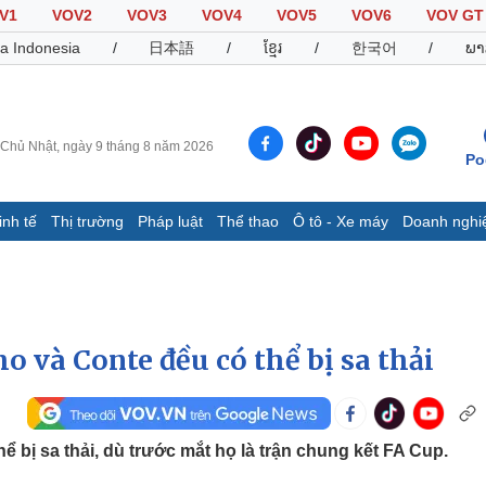
V1
VOV2
VOV3
VOV4
VOV5
VOV6
VOV GT
a Indonesia
/
日本語
/
ខ្មែរ
/
한국어
/
ພາ
Chủ Nhật, ngày 9 tháng 8 năm 2026
Po
inh tế
Thị trường
Pháp luật
Thể thao
Ô tô - Xe máy
Doanh nghi
Thế giới
Multimedia
K
Quan sát
Video
B
Cuộc sống đó đây
Ảnh
K
Hồ sơ
E-Magazine
 và Conte đều có thể bị sa thải
Infographic
Thể thao
Ô tô - Xe máy
D
 bị sa thải, dù trước mắt họ là trận chung kết FA Cup.
Bóng đá
Ô tô
T