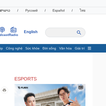
ສາລາວ
/
Русский
/
Español
/
ไทย
English
dcast
Radio
ệp
Công nghệ
Sức khỏe
Đời sống
Văn hóa
Giải trí
inh tế
Thị trường
ất động sản
Giá vàng
hởi nghiệp
Tiêu dùng
Tỷ giá
ESPORTS
Chứng khoán
Giá cà phê
oanh nghiệp
Công nghệ
hông tin doanh nghiệp
Sành điệu