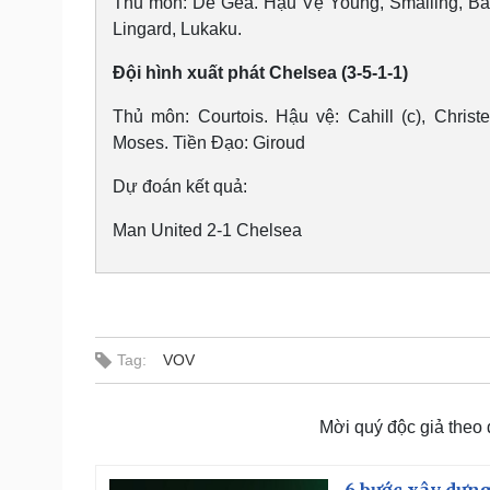
Thủ môn: De Gea. Hậu Vệ Young, Smalling, Baill
Lingard, Lukaku.
Đội hình xuất phát Chelsea (3-5-1-1)
Thủ môn: Courtois. Hậu vệ: Cahill (c), Christ
Moses. Tiền Đạo: Giroud
Dự đoán kết quả:
Man United 2-1 Chelsea
Tag:
VOV
Mời quý độc giả theo