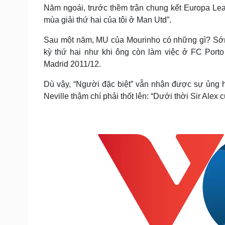
Tin nóng
Việt Nam
Năm ngoái, trước thềm trận chung kết Europa Leag
Tư vấn luật
Phân tích
mùa giải thứ hai của tôi ở Man Utd”.
Sau một năm, MU của Mourinho có những gì? Sớ
kỳ thứ hai như khi ông còn làm việc ở FC Porto
Sức khỏe
Đời sống
Madrid 2011/12.
Dinh dưỡng - món ngon
Nhà đẹp
Cây thuốc
Blog
Dù vậy, “Người đặc biệt” vẫn nhận được sự ủng 
Sản phụ khoa
Tình yêu - Gia đình
Neville thậm chí phải thốt lên: “Dưới thời Sir Alex 
Nhi khoa
Nam khoa
Làm đẹp - giảm cân
Phòng mạch online
Ăn sạch sống khỏe
Cải chính