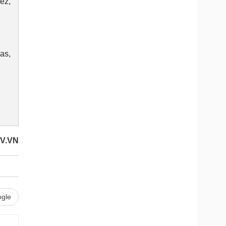
ez,
as,
OV.VN
gle