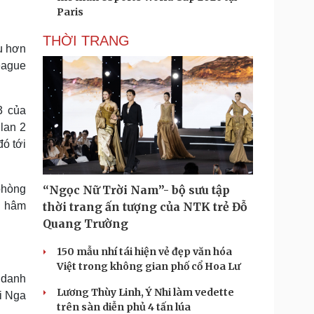
Paris
THỜI TRANG
u hơn
eague
3 của
lan 2
đó tới
phòng
“Ngọc Nữ Trời Nam”- bộ sưu tập
i hâm
thời trang ấn tượng của NTK trẻ Đỗ
Quang Trường
150 mẫu nhí tái hiện vẻ đẹp văn hóa
Việt trong không gian phố cổ Hoa Lư
ê danh
Lương Thùy Linh, Ý Nhi làm vedette
i Nga
trên sàn diễn phủ 4 tấn lúa