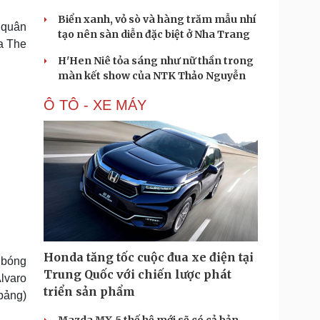
Biển xanh, vỏ sò và hàng trăm mẫu nhí
 quân
tạo nên sàn diễn đặc biệt ở Nha Trang
a The
H'Hen Niê tỏa sáng như nữ thần trong
màn kết show của NTK Thảo Nguyễn
Ô TÔ - XE MÁY
Honda tăng tốc cuộc đua xe điện tại
 bóng
Trung Quốc với chiến lược phát
lvaro
triển sản phẩm
 bảng)