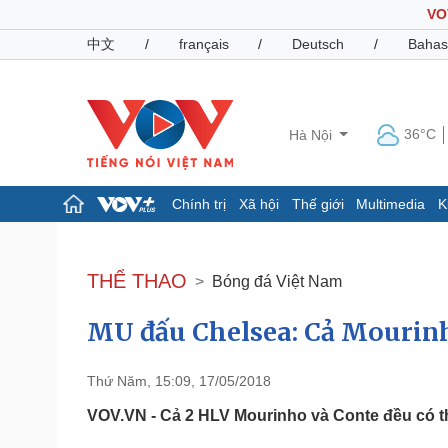
VO
中文
/
français
/
Deutsch
/
Bahas
36°C
Hà Nội
Chính trị
Xã hội
Thế giới
Multimedia
K
Chính trị
Xã hội
Đảng
Tin 24h
THỂ THAO
Bóng đá Việt Nam
Tổ chức nhân sự
Dự báo thời tiết
Quốc hội
Giáo dục
MU đấu Chelsea: Cả Mourinho
Nhận diện sự thật
Dấu ấn VOV
Việc làm
Biển đảo
Thứ Năm, 15:09, 17/05/2018
Pháp luật
Quân sự - Quốc phòng
VOV.VN - Cả 2 HLV Mourinho và Conte đều có thể
Vụ án
Vũ khí