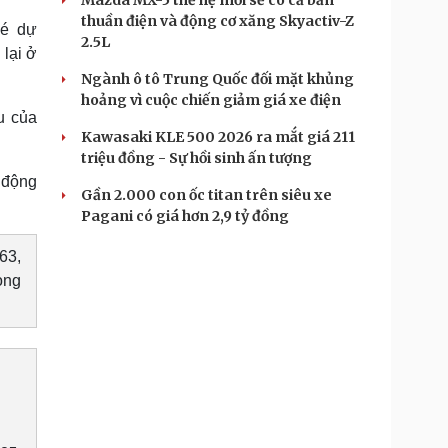
Mazda MX-5 thế hệ mới sẽ có cả bản
thuần điện và động cơ xăng Skyactiv-Z
vé dự
2.5L
lại ở
Ngành ô tô Trung Quốc đối mặt khủng
hoảng vì cuộc chiến giảm giá xe điện
u của
Kawasaki KLE 500 2026 ra mắt giá 211
triệu đồng - Sự hồi sinh ấn tượng
 động
Gần 2.000 con ốc titan trên siêu xe
Pagani có giá hơn 2,9 tỷ đồng
63,
ong