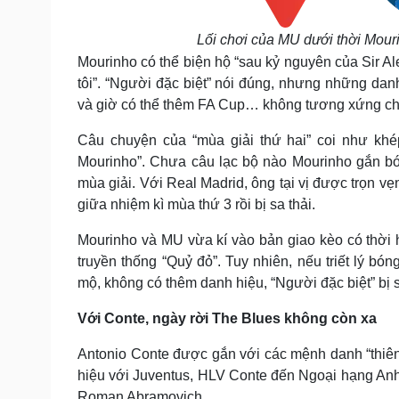
Lối chơi của MU dưới thời Mour
Mourinho có thể biện hộ “sau kỷ nguyên của Sir A
tôi”. “Người đặc biệt” nói đúng, nhưng những d
và giờ có thể thêm FA Cup… không tương xứng chú
Câu chuyện của “mùa giải thứ hai” coi như khé
Mourinho”. Chưa câu lạc bộ nào Mourinho gắn bó q
mùa giải. Với Real Madrid, ông tại vị được trọn vẹ
giữa nhiệm kì mùa thứ 3 rồi bị sa thải.
Mourinho và MU vừa kí vào bản giao kèo có thờ
truyền thống “Quỷ đỏ”. Tuy nhiên, nếu triết lý b
mộ, không có thêm danh hiệu, “Người đặc biệt” bị sa
Với Conte, ngày rời The Blues không còn xa
Antonio Conte được gắn với các mệnh danh “thiên t
hiệu với Juventus, HLV Conte đến Ngoại hạng Anh
Roman Abramovich.