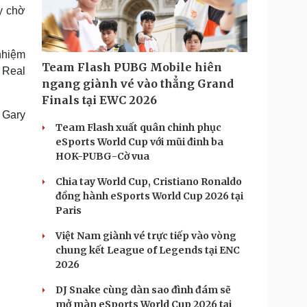
Doanh nghiệp 24h
Tin Công nghệ
y chờ
Doanh nhân
Trải nghiệm
ì cộng đồng
Chuyển đổi số
nhiệm
Team Flash PUBG Mobile hiên
 Real
u lịch
Podcast
ngang giành vé vào thẳng Grand
Tư vấn
Câu chuyện thời sự
Finals tại EWC 2026
Săn Tour
Đọc truyện đêm khuya
 Gary
heck-in
Cửa sổ tình yêu
Team Flash xuất quân chinh phục
Kể chuyện cho bé
eSports World Cup với mũi đinh ba
Hạt giống tâm hồn
HOK-PUBG-Cờ vua
Chia tay World Cup, Cristiano Ronaldo
đồng hành eSports World Cup 2026 tại
Paris
Việt Nam giành vé trực tiếp vào vòng
chung kết League of Legends tại ENC
2026
DJ Snake cùng dàn sao đình đám sẽ
mở màn eSports World Cup 2026 tại