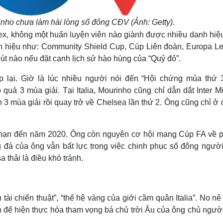
inho chưa làm hài lòng số đông CĐV (Ảnh: Getty).
lex, không một huấn luyện viên nào giành được nhiều danh hiệ
anh hiệu như: Community Shield Cup, Cúp Liên đoàn, Europa L
t nào nếu đặt cạnh lịch sử hào hùng của “Quỷ đỏ”.
p lại. Giờ là lúc nhiều người nói đến “Hội chứng mùa thứ 
uá 3 mùa giải. Tại Italia, Mourinho cũng chỉ dẫn dắt Inter Mi
n 3 mùa giải rồi quay trở về Chelsea lần thứ 2. Ông cũng chỉ ở 
i hạn đến năm 2020. Ông còn nguyên cơ hội mang Cúp FA về 
óng đá của ông vẫn bất lực trong việc chinh phục số đông ngườ
 thải là điều khó tránh.
ài chiến thuật”, “thế hệ vàng của giới cầm quân Italia”. No n
 để hiện thực hóa tham vọng bá chủ trời Âu của ông chủ ngườ