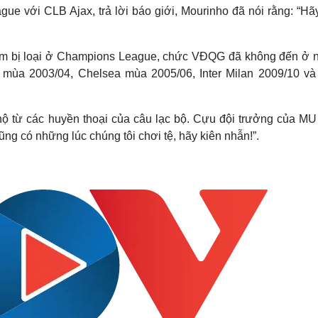
Lịch thi đấu bóng đá
Xe máy
ue với CLB Ajax, trả lời báo giới, Mourinho đã nói rằng: “Hã
Thế giới thể thao
Tư vấn
eSports
V
Hậu trường
m bị loại ở Champions League, chức VĐQG đã không đến ở 
 mùa 2003/04, Chelsea mùa 2005/06, Inter Milan 2009/10 và
Văn hóa
Giải trí
D
Sân khấu - Điện ảnh
Nghệ sĩ
Văn học
Thời trang
hộ từ các huyền thoại của câu lạc bộ. Cựu đội trưởng của MU
Âm nhạc
Sao Việt
c
cũng có những lúc chúng tôi chơi tệ, hãy kiên nhẫn!”.
Di sản