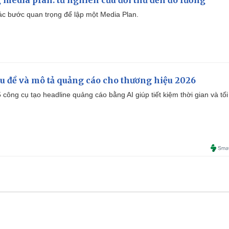
 media plan: từ nghiên cứu đối thủ đến đo lường
 các bước quan trọng để lập một Media Plan.
iêu đề và mô tả quảng cáo cho thương hiệu 2026
công cụ tạo headline quảng cáo bằng AI giúp tiết kiệm thời gian và tối