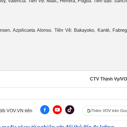
y, Valencia. Tiền Vệ: Matic, Herrera, Pogba. Tiền đạo: Sanch
ensen, Azpilicueta Alonso. Tiền Vệ: Bakayoko, Kanté, Fabreg
CTV Thịnh Vy/V
 dõi VOV.VN trên
Thêm VOV trên Goo