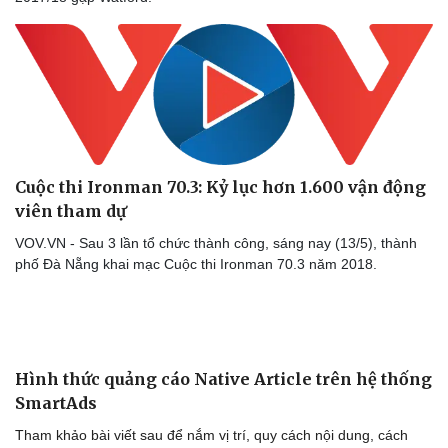
Sức khỏe
Đời sống
Dinh dưỡng - món ngon
Nhà đẹp
Cây thuốc
Blog
Sản phụ khoa
Tình yêu - Gia đình
Nhi khoa
Nam khoa
Làm đẹp - giảm cân
Phòng mạch online
Cuộc thi Ironman 70.3: Kỷ lục hơn 1.600 vận động
Ăn sạch sống khỏe
viên tham dự
VOV.VN - Sau 3 lần tổ chức thành công, sáng nay (13/5), thành
phố Đà Nẵng khai mạc Cuộc thi Ironman 70.3 năm 2018.