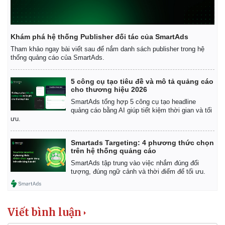
Khám phá hệ thống Publisher đối tác của SmartAds
Tham khảo ngay bài viết sau để nắm danh sách publisher trong hệ
thống quảng cáo của SmartAds.
5 công cụ tạo tiêu đề và mô tả quảng cáo
cho thương hiệu 2026
SmartAds tổng hợp 5 công cụ tạo headline
quảng cáo bằng AI giúp tiết kiệm thời gian và tối
ưu.
Thế giới
Multimedia
Smartads Targeting: 4 phương thức chọn
Quan sát
Video
trên hệ thống quảng cáo
Cuộc sống đó đây
Ảnh
SmartAds tập trung vào việc nhắm đúng đối
Hồ sơ
E-Magazine
tượng, đúng ngữ cảnh và thời điểm để tối ưu.
Infographic
Viết bình luận