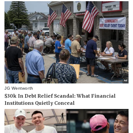
Pháp luật
Quân sự - Quốc phòng
Vụ án
Vũ khí
Tin nóng
Việt Nam
Tư vấn luật
Phân tích