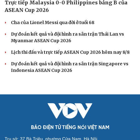
BÓNG ĐÁ VIỆT NAM
Trực tiếp Thái Lan 0-0 Myanmar ASEAN Cup
2026: Đôi công hấp dẫn
Kết quả bóng đá Việt Nam hôm nay 8/8: Phong Phú Hà
Nam vô địch
ĐT Việt Nam tập hồi phục chuẩn bị cho bán kết ASEAN
Cup 2026