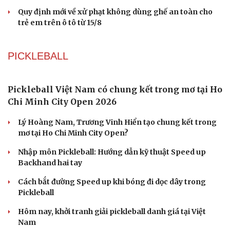
Ngành ô tô Trung Quốc đối mặt khủng hoảng vì
cuộc chiến giảm giá xe điện
Kawasaki KLE 500 2026 ra mắt giá 211 triệu đồng - Sự
hồi sinh ấn tượng
Gần 2.000 con ốc titan trên siêu xe Pagani có giá hơn
2,9 tỷ đồng
Giải thưởng Car Choice Awards 2026 có thay đổi ở hạng
mục Dấu ấn của năm
Quy định mới về xử phạt không dùng ghế an toàn cho
trẻ em trên ô tô từ 15/8
PICKLEBALL