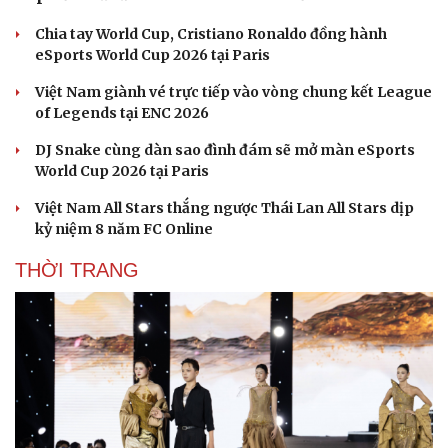
Văn hóa
Giải trí
Sân khấu - Điện ảnh
Nghệ sĩ
Văn học
Thời trang
Team Flash xuất quân chinh phục eSports World
Âm nhạc
Sao Việt
Cup với mũi đinh ba HOK-PUBG-Cờ vua
Di sản
Chia tay World Cup, Cristiano Ronaldo đồng hành
eSports World Cup 2026 tại Paris
Việt Nam giành vé trực tiếp vào vòng chung kết League
of Legends tại ENC 2026
DJ Snake cùng dàn sao đình đám sẽ mở màn eSports
World Cup 2026 tại Paris
Việt Nam All Stars thắng ngược Thái Lan All Stars dịp