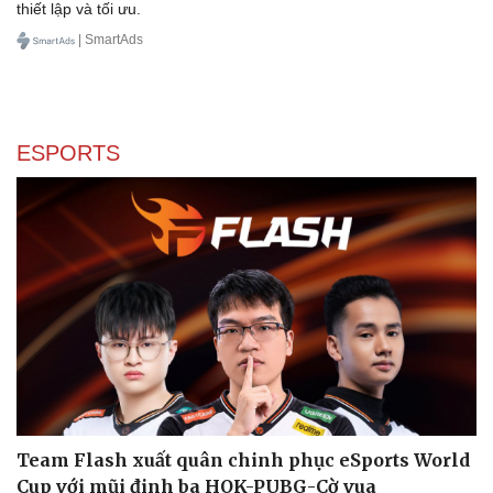
Hình thức quảng cáo Native Article trên hệ thống
SmartAds
Tham khảo bài viết sau để nắm vị trí, quy cách nội dung, cách
thiết lập và tối ưu.
| SmartAds
ESPORTS