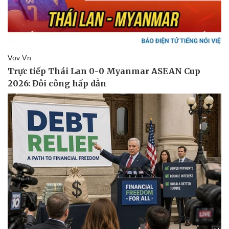
Kinh tế
Thị trường
Bất động sản
Giá vàng
Khởi nghiệp
Tiêu dùng
Tỷ giá
Chứng khoán
Giá cà phê