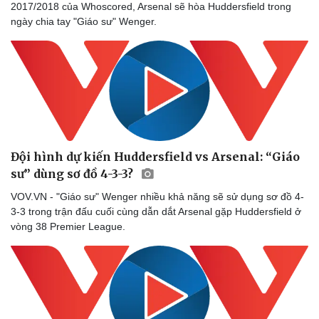
2017/2018 của Whoscored, Arsenal sẽ hòa Huddersfield trong
Thông tin doanh nghiệp
Sành điệu
ngày chia tay "Giáo sư" Wenger.
Doanh nghiệp 24h
Tin Công nghệ
Doanh nhân
Trải nghiệm
Vì cộng đồng
Chuyển đổi số
Đội hình dự kiến Huddersfield vs Arsenal: “Giáo
sư” dùng sơ đồ 4-3-3?
VOV.VN - "Giáo sư" Wenger nhiều khả năng sẽ sử dụng sơ đồ 4-
3-3 trong trận đấu cuối cùng dẫn dắt Arsenal gặp Huddersfield ở
vòng 38 Premier League.