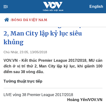
English
BÓNG ĐÁ VIỆT NAM
/
MU kết thúc mùa giải ở vị trí thứ
2, Man City lập kỷ lục siêu
khủng
Chính trị
Xã hội
Đảng
Tin 24h
Chủ Nhật, 23:05, 13/05/2018
Tổ chức nhân sự
Dự báo thời tiết
VOV.VN - Kết thúc Premier League 2017/2018, MU cán
Quốc hội
Giáo dục
Nhận diện sự thật
Dấu ấn VOV
đích ở vị trí thứ 2, Man City lập kỷ lục, khi giành 100
Việc làm
điểm sau 38 vòng đấu.
Biển đảo
Tường thuật trực tiếp
LIVE vòng 38 Premier League 2017/2018
Hoàng Yến/VOV.VN