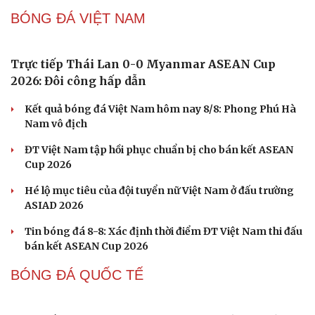
Pickleball Việt Nam có chung kết trong mơ tại Ho
Chi Minh City Open 2026
Lý Hoàng Nam, Trương Vinh Hiển tạo chung kết trong
Cải chính
mơ tại Ho Chi Minh City Open?
Nhập môn Pickleball: Hướng dẫn kỹ thuật Speed up
Backhand hai tay
Cách bắt đường Speed up khi bóng đi dọc dây trong
Pickleball
Hôm nay, khởi tranh giải pickleball danh giá tại Việt
Nam