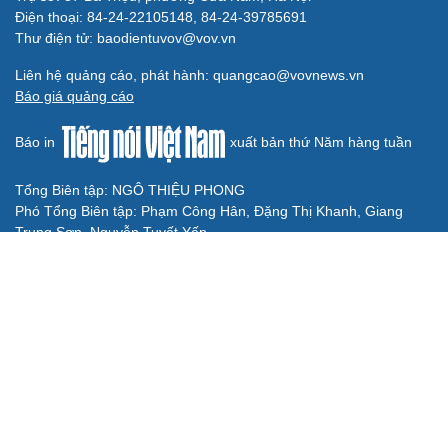
Hé lộ mục tiêu của đội tuyển nữ Việt Nam ở đấu trường
ASIAD 2026
Tin bóng đá 8-8: Xác định thời điểm ĐT Việt Nam thi đấu
bán kết ASEAN Cup 2026
BÓNG ĐÁ QUỐC TẾ
Trực tiếp Malaysia 0-0 Philippines bảng B của