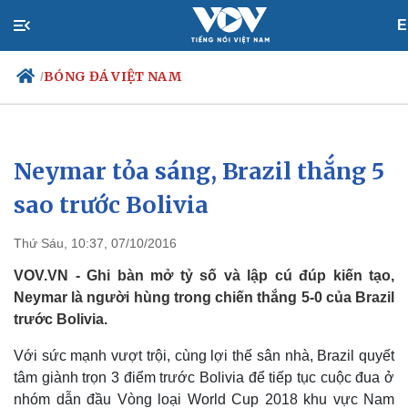
E
BÓNG ĐÁ VIỆT NAM
/
Neymar tỏa sáng, Brazil thắng 5
Chính trị
Xã hội
Đảng
Tin 24h
sao trước Bolivia
Tổ chức nhân sự
Dự báo thời tiết
Quốc hội
Giáo dục
Thứ Sáu, 10:37, 07/10/2016
Nhận diện sự thật
Dấu ấn VOV
Việc làm
VOV.VN - Ghi bàn mở tỷ số và lập cú đúp kiến tạo,
Biển đảo
Neymar là người hùng trong chiến thắng 5-0 của Brazil
trước Bolivia.
Với sức mạnh vượt trội, cùng lợi thế sân nhà, Brazil quyết
tâm giành trọn 3 điểm trước Bolivia để tiếp tục cuộc đua ở
nhóm dẫn đầu Vòng loại World Cup 2018 khu vực Nam