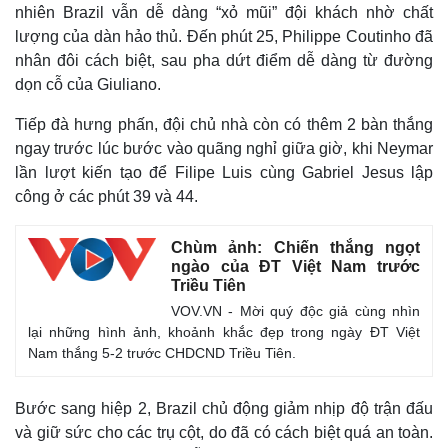
nhiên Brazil vẫn dễ dàng “xỏ mũi” đội khách nhờ chất
lượng của dàn hảo thủ. Đến phút 25, Philippe Coutinho đã
nhân đôi cách biệt, sau pha dứt điểm dễ dàng từ đường
dọn cỗ của Giuliano.
Tiếp đà hưng phấn, đội chủ nhà còn có thêm 2 bàn thắng
ngay trước lúc bước vào quãng nghỉ giữa giờ, khi Neymar
lần lượt kiến tạo để Filipe Luis cùng Gabriel Jesus lập
công ở các phút 39 và 44.
Chùm ảnh: Chiến thắng ngọt
ngào của ĐT Việt Nam trước
Triều Tiên
VOV.VN - Mời quý độc giả cùng nhìn
lại những hình ảnh, khoảnh khắc đẹp trong ngày ĐT Việt
Nam thắng 5-2 trước CHDCND Triều Tiên.
Bước sang hiệp 2, Brazil chủ động giảm nhịp độ trận đấu
và giữ sức cho các trụ cột, do đã có cách biệt quá an toàn.