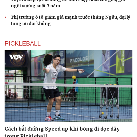
ngôi vương suốt 7 năm
Thị trường ô tô giảm giá mạnh trước tháng Ngâu, đại lý
tung ưu đãi khủng
PICKLEBALL
Du lịch
Podcast
Tư vấn
Câu chuyện thời sự
Săn Tour
Đọc truyện đêm khuya
Cách bắt đường Speed up khi bóng đi dọc dây
check-in
Cửa sổ tình yêu
trong Pickleball