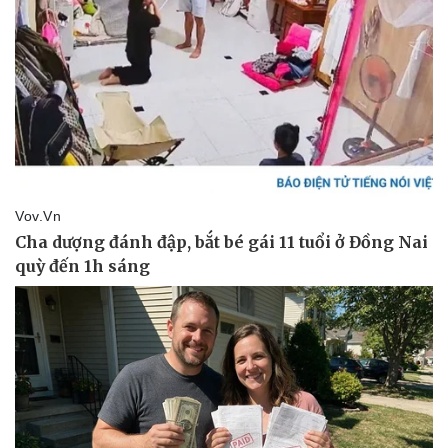
Pháp luật
Quân sự - Quốc phòng
Vụ án
Vũ khí
Tin nóng
Việt Nam
Tư vấn luật
Phân tích