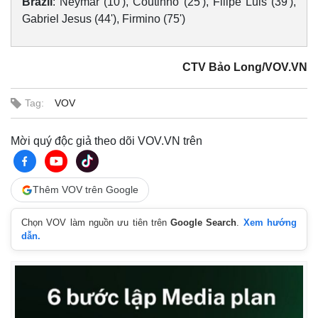
Brazil
: Neymar (10'), Coutinho (25'), Filipe Luis (39'),
Gabriel Jesus (44'), Firmino (75')
CTV Bảo Long/VOV.VN
Tag:
VOV
Mời quý độc giả theo dõi VOV.VN trên
Kinh tế
Thị trường
Bất động sản
Giá vàng
Thêm VOV trên Google
Khởi nghiệp
Tiêu dùng
Tỷ giá
Chọn VOV làm nguồn ưu tiên trên
Google Search
.
Xem hướng
Chứng khoán
dẫn.
Giá cà phê