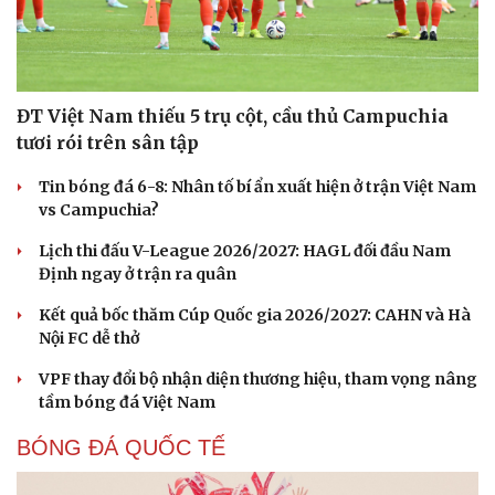
ĐT Việt Nam thiếu 5 trụ cột, cầu thủ Campuchia
tươi rói trên sân tập
Tin bóng đá 6-8: Nhân tố bí ẩn xuất hiện ở trận Việt Nam
vs Campuchia?
Lịch thi đấu V-League 2026/2027: HAGL đối đầu Nam
Định ngay ở trận ra quân
Kết quả bốc thăm Cúp Quốc gia 2026/2027: CAHN và Hà
Nội FC dễ thở
VPF thay đổi bộ nhận diện thương hiệu, tham vọng nâng
tầm bóng đá Việt Nam
BÓNG ĐÁ QUỐC TẾ