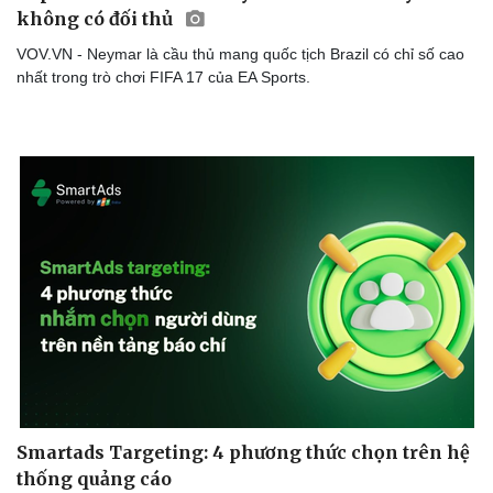
không có đối thủ
VOV.VN - Neymar là cầu thủ mang quốc tịch Brazil có chỉ số cao
nhất trong trò chơi FIFA 17 của EA Sports.
Sức khỏe
Đời sống
Dinh dưỡng - món ngon
Nhà đẹp
Cây thuốc
Blog
Sản phụ khoa
Tình yêu - Gia đình
Nhi khoa
Nam khoa
Smartads Targeting: 4 phương thức chọn trên hệ
Làm đẹp - giảm cân
Phòng mạch online
thống quảng cáo