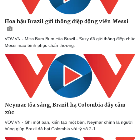
Doanh nghiệp
Công nghệ
Hoa hậu Brazil gửi thông điệp động viên Messi
Thông tin doanh nghiệp
Sành điệu
Doanh nghiệp 24h
Tin Công nghệ
Doanh nhân
Trải nghiệm
VOV.VN - Miss Bum Bum của Brazil - Suzy đã gửi thông điệp chúc
Vì cộng đồng
Chuyển đổi số
Messi mau bình phục chấn thương.
Neymar tỏa sáng, Brazil hạ Colombia đầy cảm
xúc
VOV.VN - Ghi một bàn, kiến tạo một bàn, Neymar chính là người
hùng giúp Brazil đả bại Colombia với tỷ số 2-1.