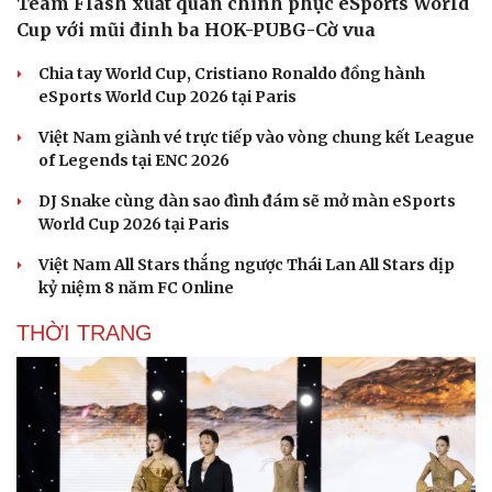
Team Flash xuất quân chinh phục eSports World
Cup với mũi đinh ba HOK-PUBG-Cờ vua
Chia tay World Cup, Cristiano Ronaldo đồng hành
eSports World Cup 2026 tại Paris
Việt Nam giành vé trực tiếp vào vòng chung kết League
of Legends tại ENC 2026
DJ Snake cùng dàn sao đình đám sẽ mở màn eSports
World Cup 2026 tại Paris
Việt Nam All Stars thắng ngược Thái Lan All Stars dịp
kỷ niệm 8 năm FC Online
THỜI TRANG