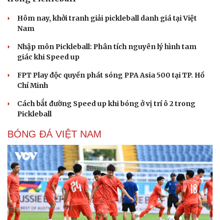
Kể chuyện cho bé
Hạt giống tâm hồn
Hôm nay, khởi tranh giải pickleball danh giá tại Việt
Nam
Nhập môn Pickleball: Phân tích nguyên lý hình tam
giác khi Speed up
FPT Play độc quyền phát sóng PPA Asia 500 tại TP. Hồ
Chí Minh
Cách bắt đường Speed up khi bóng ở vị trí ô 2 trong
Pickleball
BÓNG ĐÁ VIỆT NAM