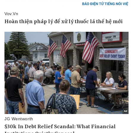
Thể thao
Ô tô - Xe máy
Bóng đá
Ô tô
Lịch thi đấu bóng đá
Xe máy
Thế giới thể thao
Tư vấn
eSports
Hậu trường