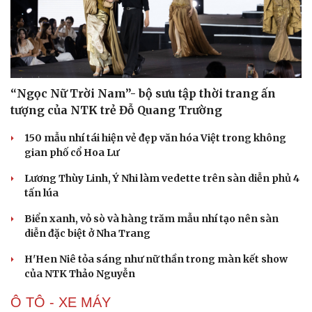
“Ngọc Nữ Trời Nam”- bộ sưu tập thời trang ấn
Văn hóa
Giải trí
tượng của NTK trẻ Đỗ Quang Trường
Sân khấu - Điện ảnh
Nghệ sĩ
Văn học
Thời trang
150 mẫu nhí tái hiện vẻ đẹp văn hóa Việt trong không
Âm nhạc
Sao Việt
gian phố cổ Hoa Lư
Di sản
Lương Thùy Linh, Ý Nhi làm vedette trên sàn diễn phủ 4
tấn lúa
Biển xanh, vỏ sò và hàng trăm mẫu nhí tạo nên sàn
diễn đặc biệt ở Nha Trang
H'Hen Niê tỏa sáng như nữ thần trong màn kết show
của NTK Thảo Nguyễn
Ô TÔ - XE MÁY