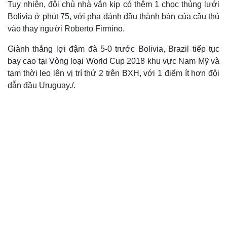
Tuy nhiên, đội chủ nhà vẫn kịp có thêm 1 chọc thủng lưới
Thế giới
Multimedia
Bolivia ở phút 75, với pha đánh đầu thành bàn của cầu thủ
Quan sát
Video
vào thay người Roberto Firmino.
Cuộc sống đó đây
Ảnh
Hồ sơ
E-Magazine
Giành thắng lợi đậm đà 5-0 trước Bolivia, Brazil tiếp tục
Infographic
bay cao tại Vòng loại World Cup 2018 khu vực Nam Mỹ và
tạm thời leo lên vị trí thứ 2 trên BXH, với 1 điểm ít hơn đội
dẫn đầu Uruguay./.