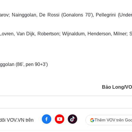
rov; Nainggolan, De Rossi (Gonalons 70'), Pellegrini (Under 
 Lovren, Van Dijk, Robertson; Wijnaldum, Henderson, Milner; 
ggolan (86', pen 90+3')
Bảo Long/VO
 dõi VOV.VN trên
Thêm VOV trên Goo