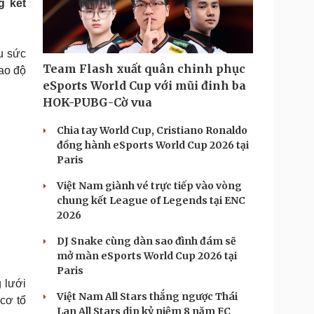
g kết
Doanh nghiệp 24h
Tin Công nghệ
Doanh nhân
Trải nghiệm
ì cộng đồng
Chuyển đổi số
u sức
Team Flash xuất quân chinh phục
cao độ
u lịch
Podcast
eSports World Cup với mũi đinh ba
Tư vấn
Câu chuyện thời sự
HOK-PUBG-Cờ vua
Săn Tour
Đọc truyện đêm khuya
heck-in
Cửa sổ tình yêu
Chia tay World Cup, Cristiano Ronaldo
Kể chuyện cho bé
đồng hành eSports World Cup 2026 tại
Hạt giống tâm hồn
Paris
Việt Nam giành vé trực tiếp vào vòng
chung kết League of Legends tại ENC
2026
DJ Snake cùng dàn sao đình đám sẽ
mở màn eSports World Cup 2026 tại
Paris
 lưới
Việt Nam All Stars thắng ngược Thái
cơ tổ
Lan All Stars dịp kỷ niệm 8 năm FC