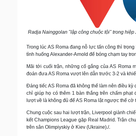
Radja Nainggolan "lập công chuộc tội" trong hiệp
Trong lúc AS Roma đang nỗ lực tấn công thì trọng t
tình huống Alexander-Arnold để bóng chạm tay tro
Mãi tới cuối trận, những cố gắng của AS Roma m
đoán đưa AS Roma vượt lên dẫn trước 3-2 và khiến 
Đáng tiếc AS Roma đã không thể làm nên điều kỳ d
chỉ giúp họ có thêm 1 bàn thắng trên chấm phạt 
lượt về là không đủ để AS Roma lật ngược thế cờ t
Chung cuộc sau hai lượt trận, Liverpool giành chi
kết Champions League gặp Real Madrid. Trận chun
trên sân Olimpiyskiy ở Kiev (Ukraine)./.