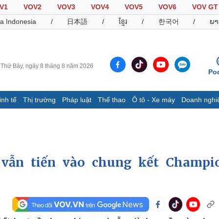
V1
VOV2
VOV3
VOV4
VOV5
VOV6
VOV GT
a Indonesia
/
日本語
/
ខ្មែរ
/
한국어
/
ພາ
Thứ Bảy, ngày 8 tháng 8 năm 2026
Po
inh tế
Thị trường
Pháp luật
Thể thao
Ô tô - Xe máy
Doanh nghi
Thế giới
Multimedia
K
Quan sát
Video
B
Cuộc sống đó đây
Ảnh
K
Hồ sơ
E-Magazine
 vẫn tiến vào chung kết Champi
Infographic
Thể thao
Ô tô - Xe máy
D
Bóng đá
Ô tô
T