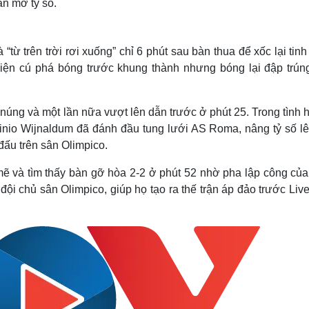
àn mở tỷ số.
trên trời rơi xuống” chỉ 6 phút sau bàn thua để xốc lại tinh
hiện cú phá bóng trước khung thành nhưng bóng lại đập trún
 núng và một lần nữa vượt lên dẫn trước ở phút 25. Trong tình
ginio Wijnaldum đã đánh đầu tung lưới AS Roma, nâng tỷ số lê
 đấu trên sân Olimpico.
ẽ và tìm thấy bàn gỡ hòa 2-2 ở phút 52 nhờ pha lập công của
ội chủ sân Olimpico, giúp họ tạo ra thế trận áp đảo trước Liv