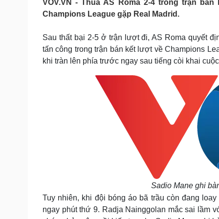
VOV.VN - Thua AS Roma 2-4 trong trận bán 
Tin nóng
Việt Nam
Champions League gặp Real Madrid.
Tư vấn luật
Phân tích
Sau thất bại 2-5 ở trận lượt đi, AS Roma quyết đ
tấn công trong trận bán kết lượt về Champions Lea
Sức khỏe
Đời sống
khi tràn lên phía trước ngay sau tiếng còi khai cuộc
Dinh dưỡng - món ngon
Nhà đẹp
Cây thuốc
Blog
Sản phụ khoa
Tình yêu - Gia đình
Nhi khoa
Nam khoa
Làm đẹp - giảm cân
Phòng mạch online
Ăn sạch sống khỏe
Cải chính
Sadio Mane ghi bàn 
Tuy nhiên, khi đội bóng áo bã trầu còn đang loay
ngay phút thứ 9. Radja Nainggolan mắc sai lầm v