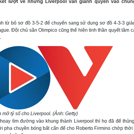
kết lượt về nhưng Liverpool vẫn giành quyền vào chun
Lịch thi đấu bóng đá
Xe máy
Thế giới thể thao
Tư vấn
eSports
V
Hậu trường
ịnh từ bỏ sơ đồ 3-5-2 để chuyển sang sử dụng sơ đồ 4-3-3 già
gue. Đội chủ sân Olimpico cũng thể hiện tinh thần quyết tâm 
Văn hóa
Giải trí
D
.
Sân khấu - Điện ảnh
Nghệ sĩ
Văn học
Thời trang
Âm nhạc
Sao Việt
c
Di sản
mở tỷ số cho Liverpool. (Ảnh: Getty)
 hoay tìm đường vào khung thành Liverpool thì họ đã để thủng
ới pha chuyền bóng bất cẩn để cho Roberto Firmino chớp thời 