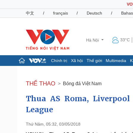
VO
中文
/
français
/
Deutsch
/
Bahas
33°C
Hà Nội
Chính trị
Xã hội
Thế giới
Multimedia
K
Chính trị
Xã hội
Đảng
Tin 24h
THỂ THAO
Bóng đá Việt Nam
Tổ chức nhân sự
Dự báo thời tiết
Quốc hội
Giáo dục
Thua AS Roma, Liverpool
Nhận diện sự thật
Dấu ấn VOV
Việc làm
League
Biển đảo
Pháp luật
Quân sự - Quốc phòng
Thứ Năm, 05:32, 03/05/2018
Vụ án
Vũ khí