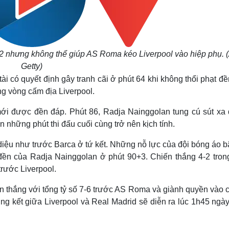
 2 nhưng không thể giúp AS Roma kéo Liverpool vào hiệp phụ. 
Getty)
ài có quyết định gây tranh cãi ở phút 64 khi không thổi phạt đ
ng vòng cấm địa Liverpool.
ới được đền đáp. Phút 86, Radja Nainggolan tung cú sút xa 
những phút thi đấu cuối cùng trở nên kịch tính.
iệu như trước Barca ở tứ kết. Những nỗ lực của đội bóng áo bã
đền của Radja Nainggolan ở phút 90+3. Chiến thắng 4-2 trong
rước Liverpool.
ến thắng với tổng tỷ số 7-6 trước AS Roma và giành quyền vào
g kết giữa Liverpool và Real Madrid sẽ diễn ra lúc 1h45 ngày