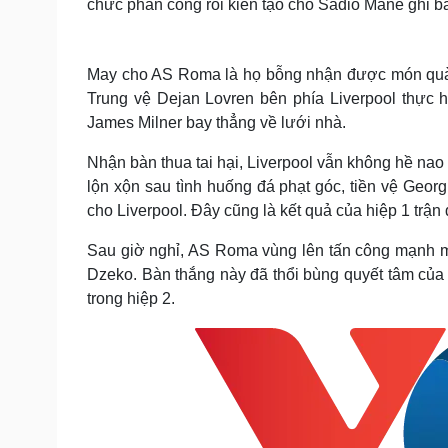
chức phản công rồi kiến tạo cho Sadio Mane ghi b
May cho AS Roma là họ bỗng nhận được món quà “từ 
Trung vệ Dejan Lovren bên phía Liverpool thực 
James Milner bay thẳng về lưới nhà.
Nhận bàn thua tai hại, Liverpool vẫn không hề nao
lộn xộn sau tình huống đá phạt góc, tiền vệ Geor
cho Liverpool. Đây cũng là kết quả của hiệp 1 trận
Sau giờ nghỉ, AS Roma vùng lên tấn công mạnh m
Dzeko. Bàn thắng này đã thổi bùng quyết tâm của đ
trong hiệp 2.