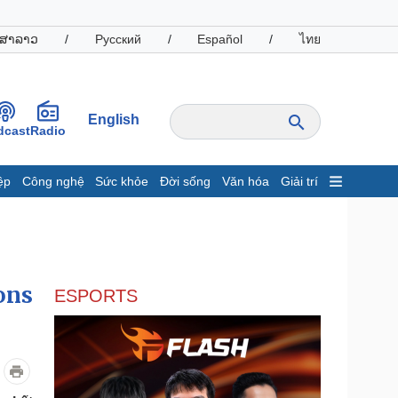
ສາລາວ
/
Русский
/
Español
/
ไทย
English
dcast
Radio
ệp
Công nghệ
Sức khỏe
Đời sống
Văn hóa
Giải trí
inh tế
Thị trường
ất động sản
Giá vàng
hởi nghiệp
Tiêu dùng
Tỷ giá
ons
ESPORTS
Chứng khoán
Giá cà phê
oanh nghiệp
Công nghệ
hông tin doanh nghiệp
Sành điệu