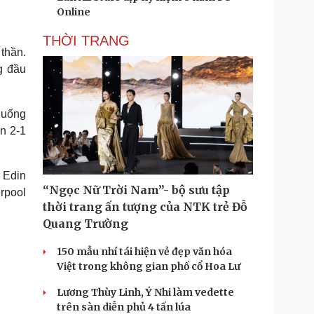
Online
THỜI TRANG
 thần.
g đầu
 huống
n 2-1
 Edin
“Ngọc Nữ Trời Nam”- bộ sưu tập
erpool
thời trang ấn tượng của NTK trẻ Đỗ
Quang Trường
150 mẫu nhí tái hiện vẻ đẹp văn hóa
Việt trong không gian phố cổ Hoa Lư
Lương Thùy Linh, Ý Nhi làm vedette
trên sàn diễn phủ 4 tấn lúa