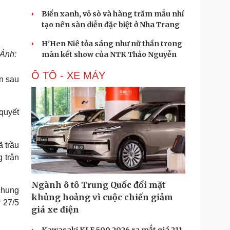
Biển xanh, vỏ sò và hàng trăm mẫu nhí
tạo nên sàn diễn đặc biệt ở Nha Trang
H'Hen Niê tỏa sáng như nữ thần trong
(Ảnh:
màn kết show của NTK Thảo Nguyễn
Ô TÔ - XE MÁY
ền sau
quyết
 trầu
 trận
Ngành ô tô Trung Quốc đối mặt
 chung
khủng hoảng vì cuộc chiến giảm
 27/5
giá xe điện